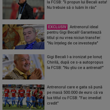
la FCSB: "Îi propun lui Becali asta!
Nu trebuie să o luăm în râs"
EXCLUSIV
Antrenorul ideal
pentru Gigi Becali! Garantează
titlul și nu vrea niciun transfer:
"Nu înțeleg de ce investește"
Gigi Becali l-a ironizat pe Ionuț
Chirilă, după ce s-a autopropus
la FCSB: "Nu știu ce a antrenat!"
Antrenorul care e gata să pună
pe masă 500.000 de euro că va
lua titlul cu FCSB: "Fac imediat
credit"