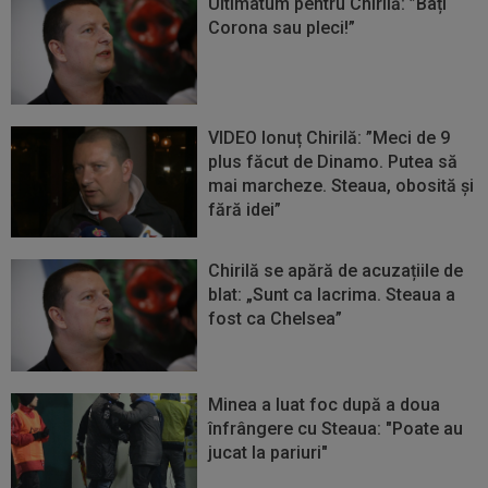
Ultimatum pentru Chirilă: ”Bați
Corona sau pleci!”
VIDEO Ionuț Chirilă: ”Meci de 9
plus făcut de Dinamo. Putea să
mai marcheze. Steaua, obosită și
fără idei”
Chirilă se apără de acuzațiile de
blat: „Sunt ca lacrima. Steaua a
fost ca Chelsea”
Minea a luat foc după a doua
înfrângere cu Steaua: "Poate au
jucat la pariuri"