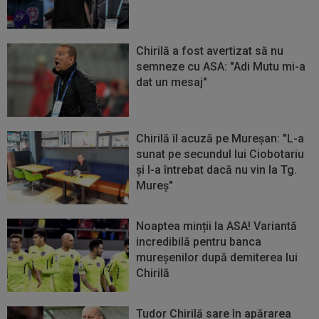
Chirilă a fost avertizat să nu
semneze cu ASA: "Adi Mutu mi-a
dat un mesaj"
Chirilă îl acuză pe Mureşan: "L-a
sunat pe secundul lui Ciobotariu
şi l-a întrebat dacă nu vin la Tg.
Mureş"
Noaptea minții la ASA! Variantă
incredibilă pentru banca
mureșenilor după demiterea lui
Chirilă
Tudor Chirilă sare în apărarea