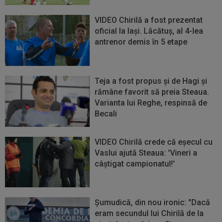
VIDEO Chirilă a fost prezentat
oficial la Iaşi. Lăcătuş, al 4-lea
antrenor demis în 5 etape
Teja a fost propus şi de Hagi şi
rămâne favorit să preia Steaua.
Varianta lui Reghe, respinsă de
Becali
VIDEO Chirilă crede că eșecul cu
Vaslui ajută Steaua: 'Vineri a
câștigat campionatul!'
Şumudică, din nou ironic: "Dacă
eram secundul lui Chirilă de la