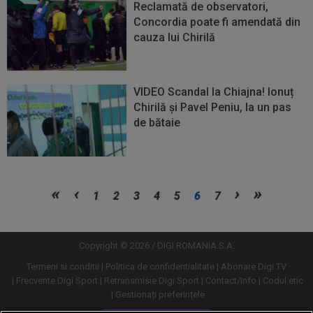
Reclamată de observatori,
Concordia poate fi amendată din
cauza lui Chirilă
VIDEO Scandal la Chiajna! Ionuț
Chirilă și Pavel Peniu, la un pas
de bătaie
Vezi
Vezi
1
2
3
4
5
6
7
mai
mai
mult
mult
Copyright © 2026 / DIGI ROMANIA S.A.
Termeni si conditii
Politica de confidentialitate
Abonare Digi TV
Frecvente Digi Sport
Retransmisie Digi Sport
Contact/Info
Codul etic
Gestionați preferințele