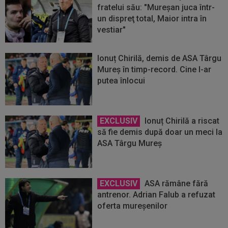
fratelui său: "Mureşan juca într-
un dispreţ total, Maior intra în
vestiar"
Ionuț Chirilă, demis de ASA Târgu
Mureş în timp-record. Cine l-ar
putea înlocui
EXCLUSIV
Ionuț Chirilă a riscat
să fie demis după doar un meci la
ASA Târgu Mureș
EXCLUSIV
ASA rămâne fără
antrenor. Adrian Falub a refuzat
oferta mureșenilor