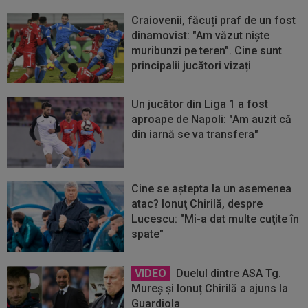
Craiovenii, făcuți praf de un fost
dinamovist: "Am văzut niște
muribunzi pe teren". Cine sunt
principalii jucători vizați
Un jucător din Liga 1 a fost
aproape de Napoli: "Am auzit că
din iarnă se va transfera"
Cine se aştepta la un asemenea
atac? Ionuţ Chirilă, despre
Lucescu: "Mi-a dat multe cuţite în
spate"
VIDEO
Duelul dintre ASA Tg.
Mureș și Ionuț Chirilă a ajuns la
Guardiola