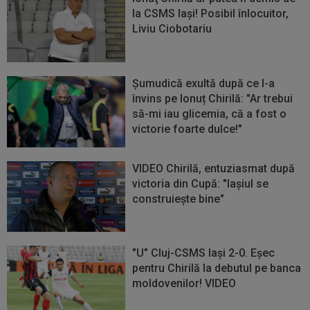
la CSMS Iaşi! Posibil înlocuitor,
Liviu Ciobotariu
Șumudică exultă după ce l-a
învins pe Ionuț Chirilă: "Ar trebui
să-mi iau glicemia, că a fost o
victorie foarte dulce!"
VIDEO Chirilă, entuziasmat după
victoria din Cupă: "Iașiul se
construiește bine"
"U" Cluj-CSMS Iași 2-0. Eşec
pentru Chirilă la debutul pe banca
moldovenilor! VIDEO