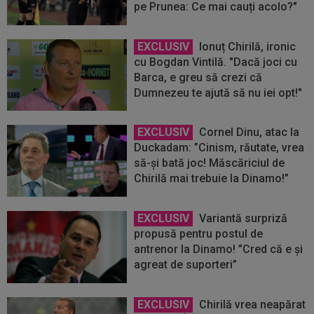
pe Prunea: Ce mai cauți acolo?"
EXCLUSIV
Ionuț Chirilă, ironic
cu Bogdan Vintilă. "Dacă joci cu
Barca, e greu să crezi că
Dumnezeu te ajută să nu iei opt!"
EXCLUSIV
Cornel Dinu, atac la
Duckadam: ”Cinism, răutate, vrea
să-și bată joc! Măscăriciul de
Chirilă mai trebuie la Dinamo!”
EXCLUSIV
Variantă surpriză
propusă pentru postul de
antrenor la Dinamo! ”Cred că e și
agreat de suporteri”
EXCLUSIV
Chirilă vrea neapărat