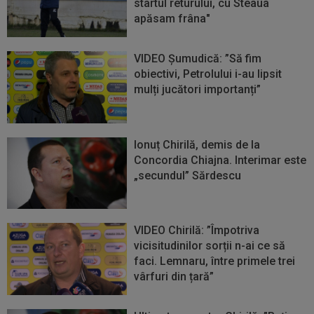
startul returului, cu Steaua
apăsam frâna"
VIDEO Șumudică: ”Să fim
obiectivi, Petrolului i-au lipsit
mulți jucători importanți”
Ionuț Chirilă, demis de la
Concordia Chiajna. Interimar este
„secundul” Sărdescu
VIDEO Chirilă: ”Împotriva
vicisitudinilor sorții n-ai ce să
faci. Lemnaru, între primele trei
vârfuri din țară”