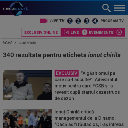
LIVE TV
PROGRAM TV
EXCLUSIV ONLINE
LIVE
EVENIMENTE
HOME
ionut chirila
340 rezultate pentru eticheta
ionut chirila
EXCLUSIV
”A găsit omul pe
care să-l asculte!”. Adevăratul
motiv pentru care FCSB și-a
revenit după startul dezastruos
de sezon
Ionuț Chirilă critică
managementul de la Dinamo.
"Dacă aș fi răutăcios, l-aș întreba