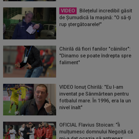
VIDEO
Bilețelul incredibil găsit
de Şumudică la maşină: "O să-ţi
rup ştergătoarele!"
Chirilă dă fiori fanilor "câinilor":
"Dinamo se poate îndrepta spre
faliment"
VIDEO Ionuț Chirilă: "Eu l-am
inventat pe Sânmărtean pentru
fotbalul mare. În 1996, era la un
nivel înalt"
OFICIAL Flavius Stoican: ”Îi
mulțumesc domnului Negoiță că
mi-a dat ocazia să antrenez