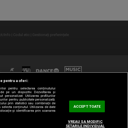
t/Info
Codul etic
Gestionați preferințele
le pentru a oferi:
rilor pentru selectarea conținutului
 de pe un dispozitiv. Dezvoltarea și
t personalizat. Utilizarea profilurilor
urilor pentru publicitate personalizată.
ului prin statistici sau combinații de
ACCEPT TOATE
a selecta conținutul. Utilizarea de date
olocație și identificarea prin scanarea
VREAU SA MODIFIC
SETARILE INDIVIDUAL