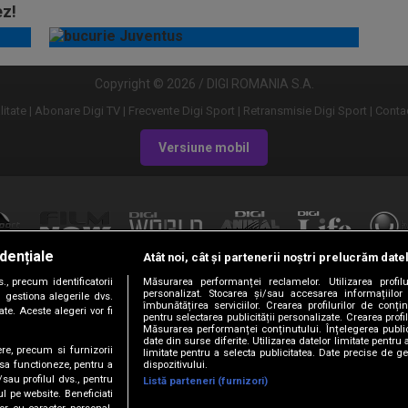
ez!
Copyright © 2026 / DIGI ROMANIA S.A.
litate
Abonare Digi TV
Frecvente Digi Sport
Retransmisie Digi Sport
Contac
Versiune mobil
dențiale
Atât noi, cât și partenerii noștri prelucrăm date
, precum identificatorii
Măsurarea performanței reclamelor. Utilizarea profilu
URMĂREȘTE-NE ȘI PE:
personalizat. Stocarea și/sau accesarea informațiilor
 gestiona alegerile dvs.
îmbunătățirea serviciilor. Crearea profilurilor de conținu
te. Aceste alegeri vor fi
pentru selectarea publicității personalizate. Crearea profil
Măsurarea performanței conținutului. Înțelegerea public
date din surse diferite. Utilizarea datelor limitate pentru 
ere, precum si furnizorii
limitate pentru a selecta publicitatea. Date precise de ge
dispozitivului.
 sa functioneze, pentru a
/sau profilul dvs., pentru
Listă parteneri (furnizori)
ul pe website. Beneficiati