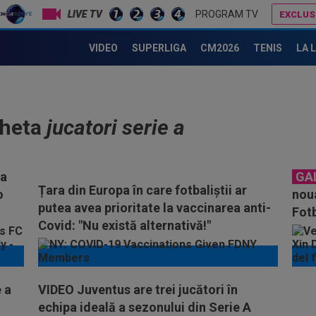
LIVE TV
PROGRAM TV
EXCLUS
VIDEO
SUPERLIGA
CM2026
TENIS
LA 
cheta
jucatori serie a
ea
GA
Țara din Europa în care fotbaliștii ar
o
noua
putea avea prioritate la vaccinarea anti-
Fotb
Covid: "Nu există alternativă!"
 a
VIDEO Juventus are trei jucători în
echipa ideală a sezonului din Serie A