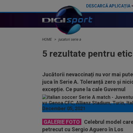
DESCARCĂ APLICAȚIA
HOME
jucatori serie a
5 rezultate pentru eti
Jucătorii nevaccinați nu vor mai put
juca în Serie A. Toleranță zero și nici
excepție. Ce pune la cale Guvernul
GALERIE FOTO
Celebrul model care
petrecut cu Sergio Aguero în Los