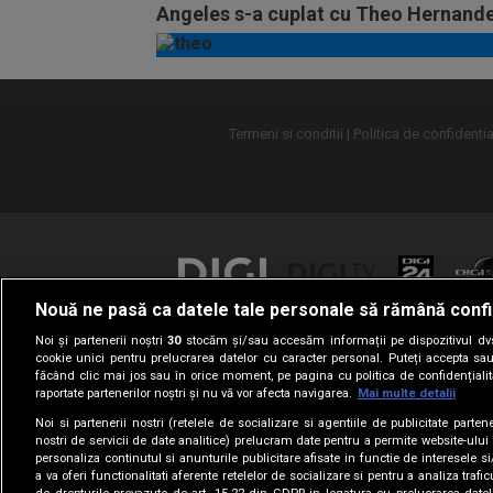
Angeles s-a cuplat cu Theo Hernand
Cum au fost surprinși cei doi
Termeni si conditii
Politica de confidentia
Nouă ne pasă ca datele tale personale să rămână confi
Noi și partenerii noștri
30
stocăm și/sau accesăm informații pe dispozitivul dvs.
cookie unici pentru prelucrarea datelor cu caracter personal. Puteți accepta sau
făcând clic mai jos sau în orice moment, pe pagina cu politica de confidențialita
raportate partenerilor noștri și nu vă vor afecta navigarea.
Mai multe detalii
Noi si partenerii nostri (retelele de socializare si agentiile de publicitate parten
nostri de servicii de date analitice) prelucram date pentru a permite website-ului
personaliza continutul si anunturile publicitare afisate in functie de interesele si
a va oferi functionalitati aferente retelelor de socializare si pentru a analiza trafic