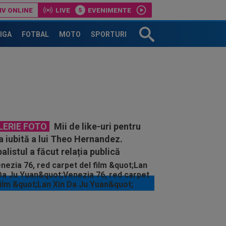
IV ONLINE
LIVE
EVENIMENTE
LIGA
FOTBAL
MOTO
SPORTURI
LERIE FOTO
Mii de like-uri pentru
 iubită a lui Theo Hernandez.
alistul a făcut relația publică