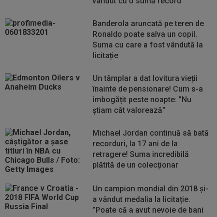
vândut cu o sumă record
Banderola aruncată pe teren de
Ronaldo poate salva un copil.
Suma cu care a fost vândută la
licitație
Un tâmplar a dat lovitura vieții
înainte de pensionare! Cum s-a
îmbogățit peste noapte: "Nu
știam cât valorează"
Michael Jordan continuă să bată
recorduri, la 17 ani de la
retragere! Suma incredibilă
plătită de un colecționar
Un campion mondial din 2018 și-
a vândut medalia la licitație.
”Poate că a avut nevoie de bani