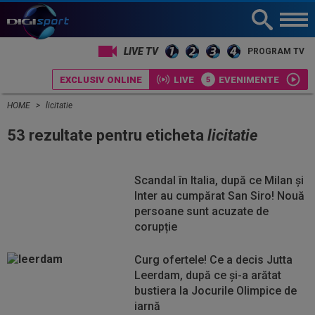
LIVE TV
PROGRAM TV
EXCLUSIV ONLINE
LIVE
EVENIMENTE
HOME
licitatie
53 rezultate pentru eticheta
licitatie
Scandal în Italia, după ce Milan și
Inter au cumpărat San Siro! Nouă
persoane sunt acuzate de
corupție
Curg ofertele! Ce a decis Jutta
Leerdam, după ce și-a arătat
bustiera la Jocurile Olimpice de
iarnă