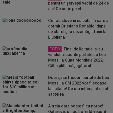
pentru un șervețel vechi de 24 de
ani! Ce scrie pe el
Ce fac slovenii cu patul în care a
dormit Cristiano Ronaldo, după
ce starul și-a dezamăgit fanii la
Ljubljana
FOTO
Final de licitație: s-au
vândut tricourile purtate de Leo
Messi la Cupa Mondială 2022!
Cât a plătit câștigătorul
Doar șase tricouri purtate de Leo
Messi la CM 2022 vor fi scoase
la licitație! Ce s-a întâmplat cu al
șaptelea
A treia oară poate fi cu noroc!
Qatarezii, o nouă ofertă-record