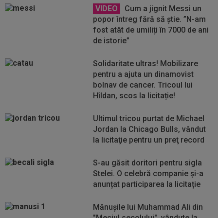
VIDEO
Cum a jignit Messi un
popor întreg fără să știe. ”N-am
fost atât de umiliți în 7000 de ani
de istorie”
Solidaritate ultras! Mobilizare
pentru a ajuta un dinamovist
bolnav de cancer. Tricoul lui
Hîldan, scos la licitație!
Ultimul tricou purtat de Michael
Jordan la Chicago Bulls, vândut
la licitaţie pentru un preţ record
S-au găsit doritori pentru sigla
Stelei. O celebră companie și-a
anunțat participarea la licitație
Mănuşile lui Muhammad Ali din
"Meciul secolului", vândute la