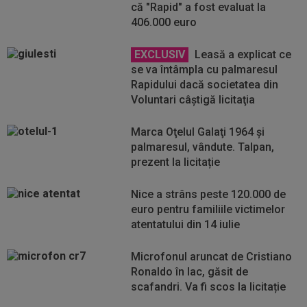
că "Rapid" a fost evaluat la
406.000 euro
EXCLUSIV
Leasă a explicat ce
se va întâmpla cu palmaresul
Rapidului dacă societatea din
Voluntari câştigă licitaţia
Marca Oţelul Galaţi 1964 și
palmaresul, vândute. Talpan,
prezent la licitație
Nice a strâns peste 120.000 de
euro pentru familiile victimelor
atentatului din 14 iulie
Microfonul aruncat de Cristiano
Ronaldo în lac, găsit de
scafandri. Va fi scos la licitație