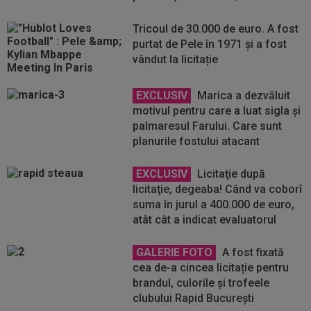
Tricoul de 30.000 de euro. A fost
purtat de Pele în 1971 și a fost
vândut la licitație
EXCLUSIV
Marica a dezvăluit
motivul pentru care a luat sigla și
palmaresul Farului. Care sunt
planurile fostului atacant
EXCLUSIV
Licitaţie după
licitaţie, degeaba! Când va coborî
suma în jurul a 400.000 de euro,
atât cât a indicat evaluatorul
GALERIE FOTO
A fost fixată
cea de-a cincea licitație pentru
brandul, culorile și trofeele
clubului Rapid București