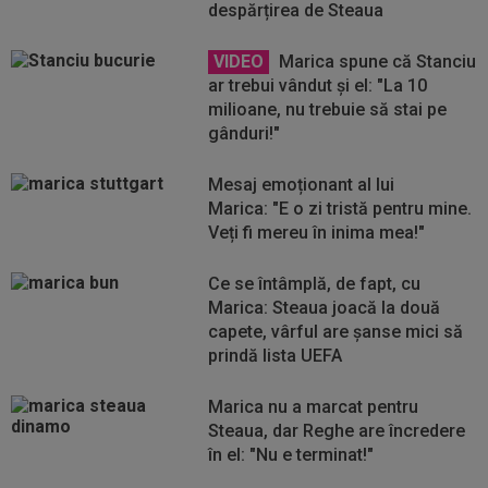
despărțirea de Steaua
VIDEO
Marica spune că Stanciu
ar trebui vândut și el: "La 10
milioane, nu trebuie să stai pe
gânduri!"
Mesaj emoționant al lui
Marica: "E o zi tristă pentru mine.
Veți fi mereu în inima mea!"
Ce se întâmplă, de fapt, cu
Marica: Steaua joacă la două
capete, vârful are şanse mici să
prindă lista UEFA
Marica nu a marcat pentru
Steaua, dar Reghe are încredere
în el: "Nu e terminat!"