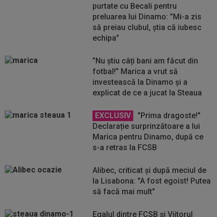
purtate cu Becali pentru
preluarea lui Dinamo: ”Mi-a zis
să preiau clubul, știa că iubesc
echipa”
”Nu știu câți bani am făcut din
fotbal!” Marica a vrut să
investească la Dinamo și a
explicat de ce a jucat la Steaua
EXCLUSIV
"Prima dragoste!"
Declarație surprinzătoare a lui
Marica pentru Dinamo, după ce
s-a retras la FCSB
Alibec, criticat și după meciul de
la Lisabona: "A fost egoist! Putea
să facă mai mult"
Egalul dintre FCSB și Viitorul