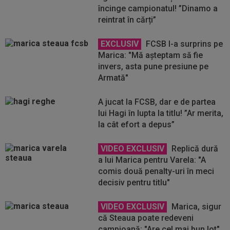
încinge campionatul! ”Dinamo a
reintrat în cărți”
EXCLUSIV
FCSB l-a surprins pe
Marica: "Mă așteptam să fie
invers, asta pune presiune pe
Armată"
A jucat la FCSB, dar e de partea
lui Hagi în lupta la titlu! ”Ar merita,
la cât efort a depus”
VIDEO EXCLUSIV
Replică dură
a lui Marica pentru Varela: "A
comis două penalty-uri în meci
decisiv pentru titlu"
VIDEO EXCLUSIV
Marica, sigur
că Steaua poate redeveni
campioană: "Are cel mai bun lot"