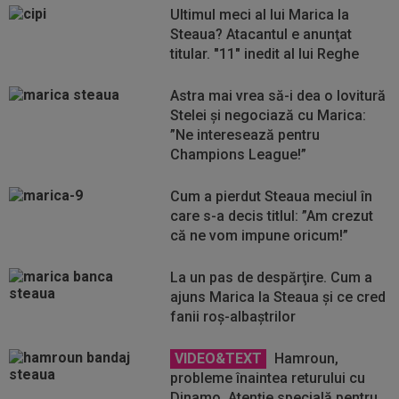
Ultimul meci al lui Marica la
Steaua? Atacantul e anunţat
titular. "11" inedit al lui Reghe
Astra mai vrea să-i dea o lovitură
Stelei și negociază cu Marica:
”Ne interesează pentru
Champions League!”
Cum a pierdut Steaua meciul în
care s-a decis titlul: ”Am crezut
că ne vom impune oricum!”
La un pas de despărţire. Cum a
ajuns Marica la Steaua şi ce cred
fanii roş-albaştrilor
VIDEO&TEXT
Hamroun,
probleme înaintea returului cu
Dinamo. Atenție specială pentru