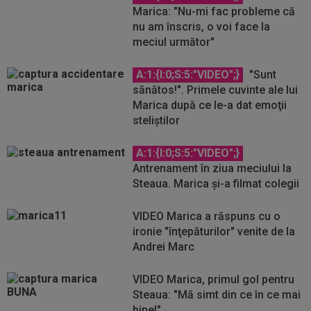
Marica: "Nu-mi fac probleme că
nu am înscris, o voi face la
meciul următor"
A:1:{I:0;S:5:"VIDEO";}
"Sunt
sănătos!". Primele cuvinte ale lui
Marica după ce le-a dat emoţii
steliştilor
A:1:{I:0;S:5:"VIDEO";}
Antrenament în ziua meciului la
Steaua. Marica și-a filmat colegii
VIDEO Marica a răspuns cu o
ironie "înţepăturilor" venite de la
Andrei Marc
VIDEO Marica, primul gol pentru
Steaua: "Mă simt din ce în ce mai
bine!"