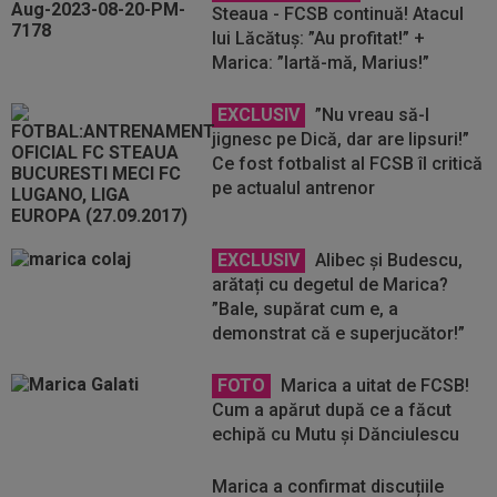
Steaua - FCSB continuă! Atacul
lui Lăcătuș: ”Au profitat!” +
Marica: ”Iartă-mă, Marius!”
EXCLUSIV
”Nu vreau să-l
jignesc pe Dică, dar are lipsuri!”
Ce fost fotbalist al FCSB îl critică
pe actualul antrenor
EXCLUSIV
Alibec și Budescu,
arătați cu degetul de Marica?
”Bale, supărat cum e, a
demonstrat că e superjucător!”
FOTO
Marica a uitat de FCSB!
Cum a apărut după ce a făcut
echipă cu Mutu și Dănciulescu
Marica a confirmat discuțiile