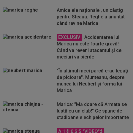
Amicalele naționalei, un câștig
pentru Steaua. Reghe a anunțat
când revine Marica
EXCLUSIV
Accidentarea lui
Marica nu este foarte gravă!
Când va reveni atacantul și ce
meciuri va pierde
"În ultimul meci parcă erau legaţi
de picioare". Munteanu, despre
munca lui Neubert şi forma lui
Marica
Marica: "Mă doare că Armata se
luptă cu un club!" Ce spune de
stadioanele echipelor importante
A:1:{I:0;S:5:"VIDEO";}