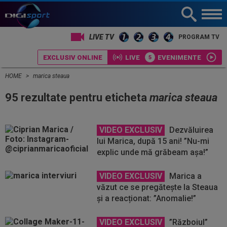
LIVE TV
PROGRAM TV
EXCLUSIV ONLINE
LIVE
EVENIMENTE
HOME
marica steaua
95 rezultate pentru eticheta
marica steaua
VIDEO EXCLUSIV
Dezvăluirea
lui Marica, după 15 ani! ”Nu-mi
explic unde mă grăbeam așa!”
VIDEO EXCLUSIV
Marica a
văzut ce se pregătește la Steaua
și a reacționat: ”Anomalie!”
VIDEO EXCLUSIV
”Războiul”