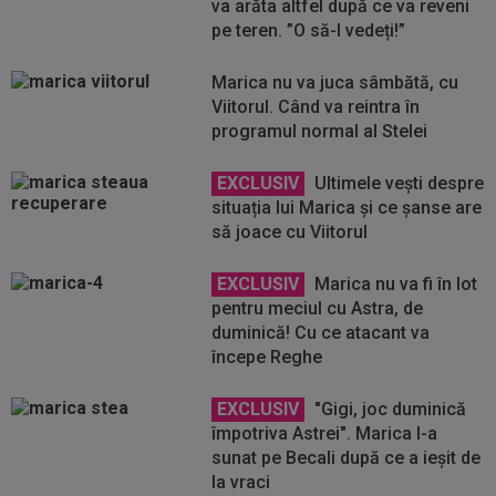
va arăta altfel după ce va reveni
pe teren. ”O să-l vedeți!”
Marica nu va juca sâmbătă, cu
Viitorul. Când va reintra în
programul normal al Stelei
EXCLUSIV
Ultimele vești despre
situația lui Marica și ce șanse are
să joace cu Viitorul
EXCLUSIV
Marica nu va fi în lot
pentru meciul cu Astra, de
duminică! Cu ce atacant va
începe Reghe
EXCLUSIV
"Gigi, joc duminică
împotriva Astrei". Marica l-a
sunat pe Becali după ce a ieşit de
la vraci