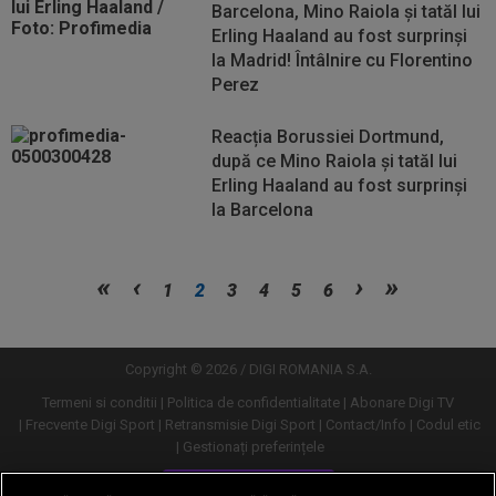
Barcelona, Mino Raiola și tatăl lui
Erling Haaland au fost surprinși
la Madrid! Întâlnire cu Florentino
Perez
Reacția Borussiei Dortmund,
după ce Mino Raiola și tatăl lui
Erling Haaland au fost surprinși
la Barcelona
Vezi
Vezi
1
2
3
4
5
6
mai
mai
mult
mult
Copyright © 2026 / DIGI ROMANIA S.A.
Termeni si conditii
Politica de confidentialitate
Abonare Digi TV
Frecvente Digi Sport
Retransmisie Digi Sport
Contact/Info
Codul etic
Gestionați preferințele
Versiune desktop