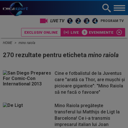
LIVE TV
PROGRAM TV
EXCLUSIV ONLINE
LIVE
EVENIMENTE
HOME
mino raiola
270 rezultate pentru eticheta
mino raiola
Cine e fotbalistul de la Juventus
care "arată ca Thor, are mușchi și
picioare gigantice": "Mino Raiola
să ne facă o favoare"
Mino Raiola pregătește
transferul lui Matthijs de Ligt la
Barcelona! Ce i-a transmis
impresarul italian lui Joan