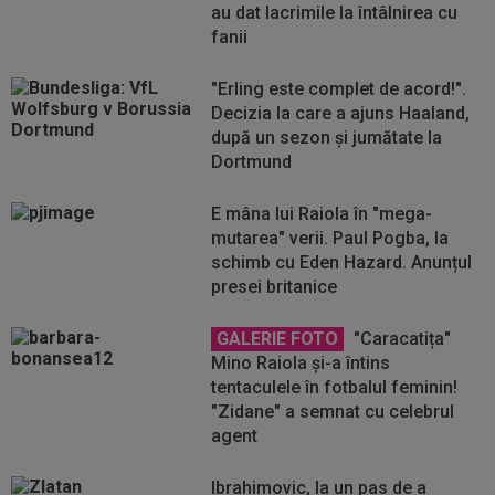
au dat lacrimile la întâlnirea cu
fanii
"Erling este complet de acord!".
Decizia la care a ajuns Haaland,
după un sezon și jumătate la
Dortmund
E mâna lui Raiola în "mega-
mutarea" verii. Paul Pogba, la
schimb cu Eden Hazard. Anunțul
presei britanice
GALERIE FOTO
"Caracatița"
Mino Raiola și-a întins
tentaculele în fotbalul feminin!
"Zidane" a semnat cu celebrul
agent
Ibrahimovic, la un pas de a