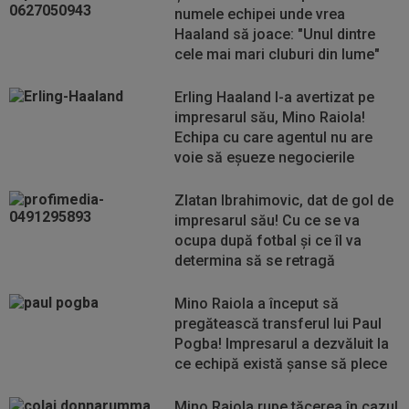
numele echipei unde vrea
Haaland să joace: "Unul dintre
cele mai mari cluburi din lume"
Erling Haaland l-a avertizat pe
impresarul său, Mino Raiola!
Echipa cu care agentul nu are
voie să eșueze negocierile
Zlatan Ibrahimovic, dat de gol de
impresarul său! Cu ce se va
ocupa după fotbal și ce îl va
determina să se retragă
Mino Raiola a început să
pregătească transferul lui Paul
Pogba! Impresarul a dezvăluit la
ce echipă există șanse să plece
Mino Raiola rupe tăcerea în cazul