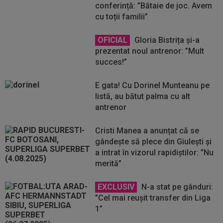
conferință: ”Bătaie de joc. Avem
cu toții familii”
OFICIAL
Gloria Bistrița și-a
prezentat noul antrenor: ”Mult
succes!”
E gata! Cu Dorinel Munteanu pe
listă, au bătut palma cu alt
antrenor
Cristi Manea a anunțat că se
gândește să plece din Giulești și
a intrat în vizorul rapidiștilor: ”Nu
merită”
EXCLUSIV
N-a stat pe gânduri:
”Cel mai reușit transfer din Liga
1”