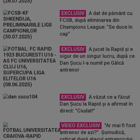
EXCLUSIV
A dat de pământ cu
FCSB, după eliminarea din
Champions League: ”Se duce în
cap”
EXCLUSIV
A jucat la Rapid și e
sigur de un singur lucru, după ce
Dan Șucu l-a numit pe Gâlcă
antrenor
EXCLUSIV
A văzut ce a făcut
Dan Șucu la Rapid și a afirmat în
direct: ”Ciudat!”
VIDEO EXCLUSIV
”Ar mai fi fost
antrenor de azi?”. Șumudică,
criticat după atacul antrenorului