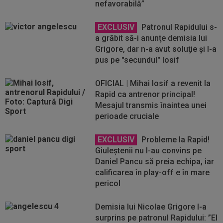
nefavorabilă”
EXCLUSIV
Patronul Rapidului s-
a grăbit să-i anunţe demisia lui
Grigore, dar n-a avut soluţie şi l-a
pus pe "secundul" Iosif
OFICIAL | Mihai Iosif a revenit la
Rapid ca antrenor principal!
Mesajul transmis înaintea unei
perioade cruciale
EXCLUSIV
Probleme la Rapid!
Giuleştenii nu l-au convins pe
Daniel Pancu să preia echipa, iar
calificarea în play-off e în mare
pericol
Demisia lui Nicolae Grigore l-a
surprins pe patronul Rapidului: ”El