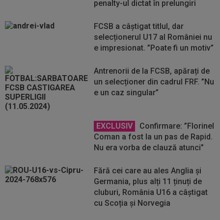
penalty-ul dictat în prelungiri
FCSB a câștigat titlul, dar
selecționerul U17 al României nu
e impresionat. ”Poate fi un motiv”
Antrenorii de la FCSB, apărați de
un selecționer din cadrul FRF. ”Nu
e un caz singular”
EXCLUSIV
Confirmare: ”Florinel
Coman a fost la un pas de Rapid.
Nu era vorba de clauză atunci”
Fără cei care au ales Anglia și
Germania, plus alți 11 ținuți de
cluburi, România U16 a câștigat
cu Scoția și Norvegia