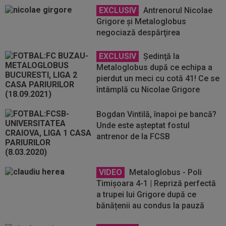
EXCLUSIV
Antrenorul Nicolae
Grigore şi Metaloglobus
negociază despărţirea
EXCLUSIV
Şedinţă la
Metaloglobus după ce echipa a
pierdut un meci cu cotă 41! Ce se
întâmplă cu Nicolae Grigore
Bogdan Vintilă, înapoi pe bancă?
Unde este așteptat fostul
antrenor de la FCSB
VIDEO
Metaloglobus - Poli
Timișoara 4-1 | Repriză perfectă
a trupei lui Grigore după ce
bănățenii au condus la pauză