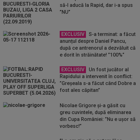
să-l aducă la Rapid, dar i-a spus
”NU”
EXCLUSIV
S-a terminat: a făcut
anunțul despre Daniel Pancu,
după ce antrenorul a dezvăluit că
e dorit în străinătate! ”100%”
EXCLUSIV
Un fost jucător al
Rapidului a intervenit în conflict:
”Greșeala s-a făcut când Dobre a
fost ales căpitan”
Nicolae Grigore și-a găsit cu
greu cuvintele, după eliminarea
din Cupa României: ”Nu e ușor să
vorbesc!”