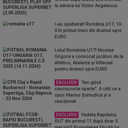
la adresa lui Victor Angelescu
I-au spulberat! România U17, 10-
0 în primul meci din drumul spre
EURO
Lotul României U17! Nicolae
Grigore a convocat jucători de la
Atletico, Atalanta și Villareal
pentru drumul spre EURO
EXCLUSIV
”Am găsit
cauciucurile sparte”. A citit ce a
spus Marius Șumudică și a
reacționat
EXCLUSIV
Vedeta Rapidului,
OUT din primul 11 după doar 5
meciuri? Propunerea făcută lui