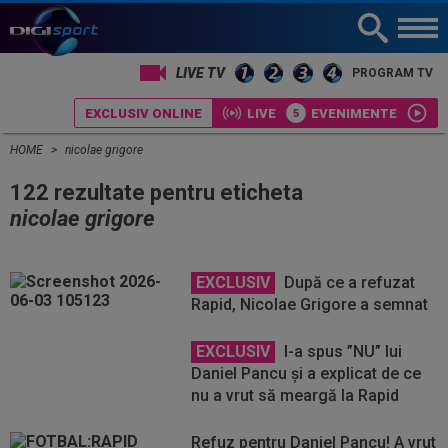
LIVE TV
PROGRAM TV
EXCLUSIV ONLINE
LIVE
EVENIMENTE
HOME
nicolae grigore
122 rezultate pentru eticheta
nicolae grigore
EXCLUSIV
După ce a refuzat
Rapid, Nicolae Grigore a semnat
EXCLUSIV
I-a spus ”NU” lui
Daniel Pancu și a explicat de ce
nu a vrut să meargă la Rapid
Refuz pentru Daniel Pancu! A vrut