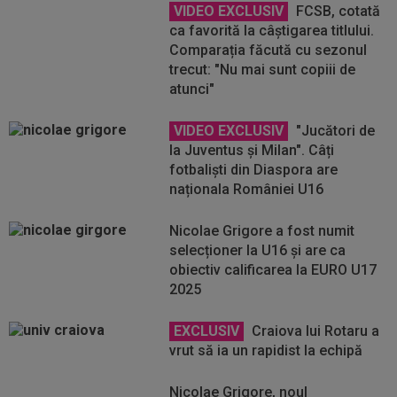
VIDEO EXCLUSIV
FCSB, cotată
ca favorită la câștigarea titlului.
Comparația făcută cu sezonul
trecut: "Nu mai sunt copiii de
atunci"
VIDEO EXCLUSIV
"Jucători de
la Juventus și Milan". Câți
fotbaliști din Diaspora are
naționala României U16
Nicolae Grigore a fost numit
selecționer la U16 și are ca
obiectiv calificarea la EURO U17
2025
EXCLUSIV
Craiova lui Rotaru a
vrut să ia un rapidist la echipă
Nicolae Grigore, noul