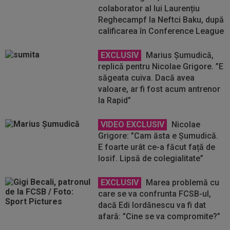
colaborator al lui Laurențiu
Reghecampf la Neftci Baku, după
calificarea în Conference League
EXCLUSIV
Marius Șumudică,
replică pentru Nicolae Grigore. ”E
săgeata cuiva. Dacă avea
valoare, ar fi fost acum antrenor
la Rapid”
VIDEO EXCLUSIV
Nicolae
Grigore: ”Cam ăsta e Șumudică.
E foarte urât ce-a făcut față de
Iosif. Lipsă de colegialitate”
EXCLUSIV
Marea problemă cu
care se va confrunta FCSB-ul,
dacă Edi Iordănescu va fi dat
afară: ”Cine se va compromite?”