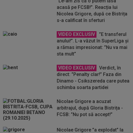
”Le-am zis că o putem lăsa
acasă pe FCSB!”. Reacția lui
Nicolea Grigore, după ce Bistrița
s-a calificat în sferturi
VIDEO EXCLUSIV
”E transferul
anului!”. L-a văzut în SuperLiga și
a rămas impresionat: ”Nu va mai
sta mult”
VIDEO EXCLUSIV
Verdict, în
direct: ”Penalty clar!” Faza din
Dinamo - Csikszereda care putea
schimba soarta partidei
Nicolae Grigore a acuzat
arbitrajul, după Gloria Bistrița -
FCSB: ”Nu pot să accept!”
Nicolae Grigore ”a explodat” la