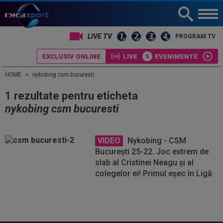
LIVE TV
PROGRAM TV
EXCLUSIV ONLINE
LIVE
EVENIMENTE
HOME
nykobing csm bucuresti
1 rezultate pentru eticheta
nykobing csm bucuresti
VIDEO
Nykobing - CSM
Bucureşti 25-22. Joc extrem de
slab al Cristinei Neagu și al
colegelor ei! Primul eșec în Ligă
Vezi
Vezi
mai
mai