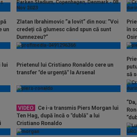
upă
Zlatan Ibrahimovic ”a lovit” din nou: ”Voi
Prie
e un
credeți că glumesc când spun că sunt
în s
Dumnezeu?”
Osim
Prie
 lui
Prietenul lui Cristiano Ronaldo cere un
putu
transfer "de urgență" la Arsenal
să 
”Da,
VIDEO
Ce i-a transmis Piers Morgan lui
Ron
Ten Hag, după încă o "dublă" a lui
”dub
i
Cristiano Ronaldo