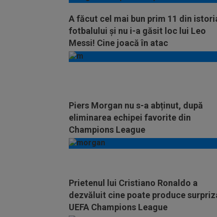
A făcut cel mai bun prim 11 din istori
fotbalului și nu i-a găsit loc lui Leo
Messi! Cine joacă în atac
Piers Morgan nu s-a abținut, după
eliminarea echipei favorite din
Champions League
Prietenul lui Cristiano Ronaldo a
dezvăluit cine poate produce surpriz
UEFA Champions League