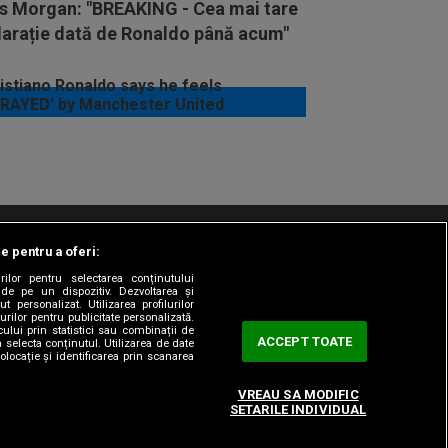
rs Morgan: "BREAKING - Cea mai tare
larație dată de Ronaldo până acum"
le pentru a oferi:
t/Info
Codul etic
Gestionați preferințele
rilor pentru selectarea conținutului
 de pe un dispozitiv. Dezvoltarea și
t personalizat. Utilizarea profilurilor
urilor pentru publicitate personalizată.
ului prin statistici sau combinații de
ACCEPT TOATE
a selecta conținutul. Utilizarea de date
olocație și identificarea prin scanarea
VREAU SA MODIFIC
SETARILE INDIVIDUAL