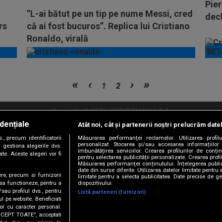
Pie
”L-ai bătut pe un tip pe nume Messi, cred
dec
rs
că ai fost bucuros”. Replica lui Cristiano
Ronaldo, virală
1
2
Copyright © 2026 / DIGI ROMANIA S.A.
dențiale
Atât noi, cât și partenerii noștri prelucrăm date
litate
Abonare Digi TV
Frecvente Digi Sport
Retransmisie Digi Sport
Contac
, precum identificatorii
Măsurarea performanței reclamelor. Utilizarea profilu
personalizat. Stocarea și/sau accesarea informațiilor
Versiune mobil
 gestiona alegerile dvs.
îmbunătățirea serviciilor. Crearea profilurilor de conținu
te. Aceste alegeri vor fi
pentru selectarea publicității personalizate. Crearea profil
Măsurarea performanței conținutului. Înțelegerea public
date din surse diferite. Utilizarea datelor limitate pentru 
ere, precum si furnizorii
limitate pentru a selecta publicitatea. Date precise de ge
dispozitivului.
 sa functioneze, pentru a
/sau profilul dvs., pentru
Listă parteneri (furnizori)
ul pe website. Beneficiati
or cu caracter personal.
ACCEPT TOATE”, acceptati