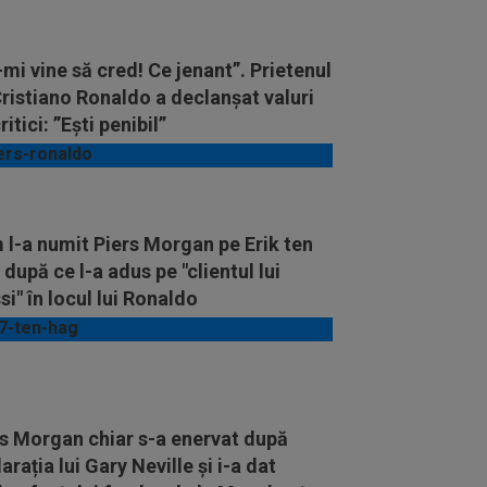
mi vine să cred! Ce jenant”. Prietenul
Cristiano Ronaldo a declanșat valuri
ritici: ”Ești penibil”
l-a numit Piers Morgan pe Erik ten
după ce l-a adus pe "clientul lui
i" în locul lui Ronaldo
rs Morgan chiar s-a enervat după
arația lui Gary Neville și i-a dat