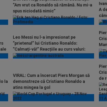
Ivan
”Am vrut ca Ronaldo să rămână. Nu mi-a
A de
spus niciodată nimic”
cân
Pier
Leo Messi nu l-a impresionat pe
Cri
rs
”prietenul” lui Cristiano Ronaldo:
Man
iale
”Calmați-vă!” Reacțiile au curs valuri:
”Rușinos”
Pier
Cris
VIRAL: Cum a încercat Piers Morgan să
de r
do la
demonstreze că Cristiano Ronaldo a
atins mingea la gol