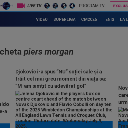
LIVE TV
PROGRAM TV
EXCLUS
VIDEO
SUPERLIGA
CM2026
TENIS
LA 
icheta
piers morgan
Djokovic i-a spus ”NU” soției sale și a
trăit cel mai greu moment din viața sa:
”M-am simțit cu adevărat gol”
Nova
care
urma
aldo
de-a