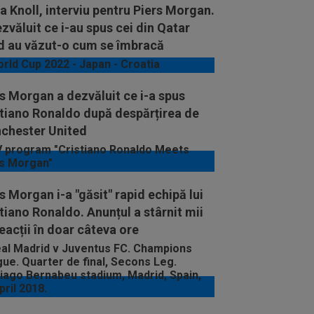
a Knoll, interviu pentru Piers Morgan.
zvăluit ce i-au spus cei din Qatar
d au văzut-o cum se îmbracă
s Morgan a dezvăluit ce i-a spus
stiano Ronaldo după despărțirea de
chester United
s Morgan i-a "găsit" rapid echipă lui
tiano Ronaldo. Anunțul a stârnit mii
eacții în doar câteva ore