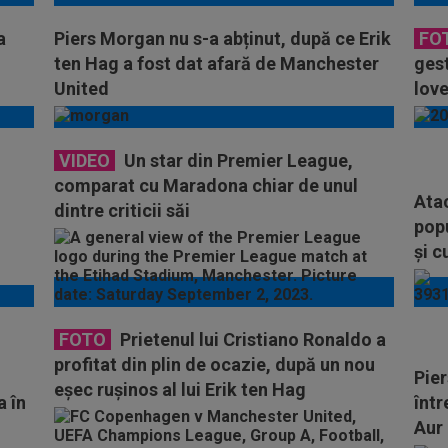
a
Piers Morgan nu s-a abținut, după ce Erik
FO
ten Hag a fost dat afară de Manchester
gest
United
love
VIDEO
Un star din Premier League,
comparat cu Maradona chiar de unul
Atac
dintre criticii săi
popu
și c
FOTO
Prietenul lui Cristiano Ronaldo a
profitat din plin de ocazie, după un nou
Pier
eșec rușinos al lui Erik ten Hag
a în
într
Aur 