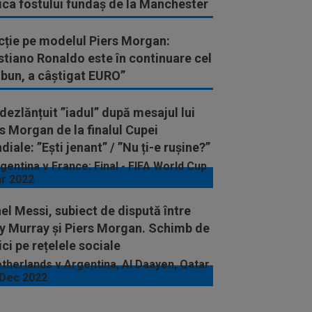
ica fostului fundaș de la Manchester
ted
cție pe modelul Piers Morgan:
stiano Ronaldo este în continuare cel
 bun, a câștigat EURO”
dezlănțuit ”iadul” după mesajul lui
s Morgan de la finalul Cupei
iale: ”Ești jenant” / ”Nu ți-e rușine?”
el Messi, subiect de dispută între
y Murray și Piers Morgan. Schimb de
ici pe rețelele sociale