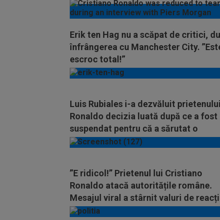
Erik ten Hag nu a scăpat de critici, d
înfrângerea cu Manchester City. ”Est
escroc total!”
Luis Rubiales i-a dezvăluit prietenului
Ronaldo decizia luată după ce a fost
suspendat pentru că a sărutat o
jucătoare
”E ridicol!” Prietenul lui Cristiano
Ronaldo atacă autoritățile române.
Mesajul viral a stârnit valuri de reacți