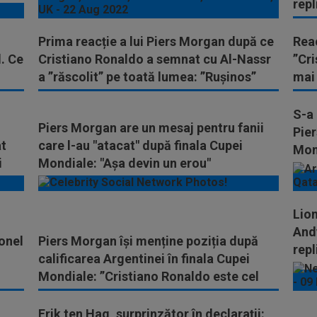
repl
Uni
Prima reacție a lui Piers Morgan după ce
Rea
l. Ce
Cristiano Ronaldo a semnat cu Al-Nassr
”Cri
a ”răscolit” pe toată lumea: ”Rușinos”
mai
S-a 
Piers Morgan are un mesaj pentru fanii
Pier
at
care l-au "atacat" după finala Cupei
Mond
i
Mondiale: "Așa devin un erou"
Lion
And
onel
Piers Morgan își menține poziția după
repl
calificarea Argentinei în finala Cupei
Mondiale: ”Cristiano Ronaldo este cel
mai bun”
Erik ten Hag, surprinzător în declarații: