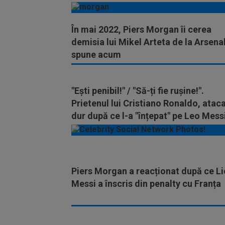
În mai 2022, Piers Morgan îi cerea
demisia lui Mikel Arteta de la Arsena
spune acum
"Ești penibil!" / "Să-ți fie rușine!".
Prietenul lui Cristiano Ronaldo, atac
dur după ce l-a "înțepat" pe Leo Mess
Piers Morgan a reacționat după ce Li
Messi a înscris din penalty cu Franța