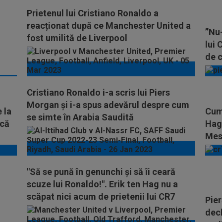
Prietenul lui Cristiano Ronaldo a
reacționat după ce Manchester United a
”Nu-
fost umilită de Liverpool
lui 
de c
Cristiano Ronaldo i-a scris lui Piers
Morgan și i-a spus adevărul despre cum
 la
Cum 
se simte în Arabia Saudită
 că
Hag 
Mess
"Să se pună în genunchi și să îi ceară
scuze lui Ronaldo!". Erik ten Hag nu a
scăpat nici acum de prietenii lui CR7
Pie
decl