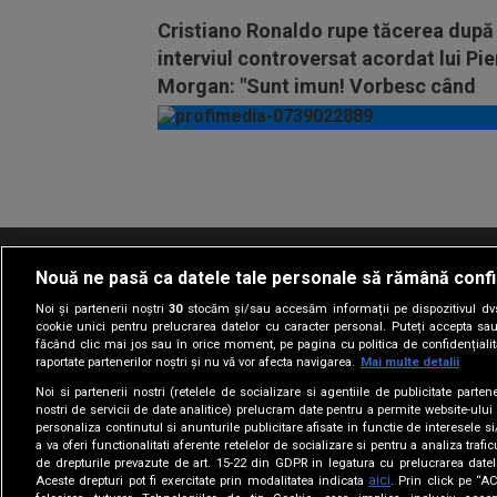
Cristiano Ronaldo rupe tăcerea după
interviul controversat acordat lui Pie
Morgan: "Sunt imun! Vorbesc când
vreau"
Vezi
mai
mult
Nouă ne pasă ca datele tale personale să rămână confi
Termeni si conditii
Politica de confidentia
Noi și partenerii noștri
30
stocăm și/sau accesăm informații pe dispozitivul dvs.
cookie unici pentru prelucrarea datelor cu caracter personal. Puteți accepta sau
făcând clic mai jos sau în orice moment, pe pagina cu politica de confidențialita
raportate partenerilor noștri și nu vă vor afecta navigarea.
Mai multe detalii
Noi si partenerii nostri (retelele de socializare si agentiile de publicitate parten
nostri de servicii de date analitice) prelucram date pentru a permite website-ului
personaliza continutul si anunturile publicitare afisate in functie de interesele si
a va oferi functionalitati aferente retelelor de socializare si pentru a analiza trafic
de drepturile prevazute de art. 15-22 din GDPR in legatura cu prelucrarea datel
aici
Aceste drepturi pot fi exercitate prin modalitatea indicata
. Prin click pe “