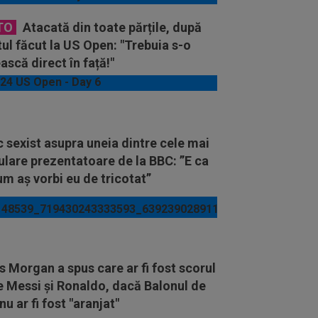
TO
Atacată din toate părțile, după
ul făcut la US Open: "Trebuia s-o
ască direct în față!"
 sexist asupra uneia dintre cele mai
lare prezentatoare de la BBC: ”E ca
um aș vorbi eu de tricotat”
s Morgan a spus care ar fi fost scorul
e Messi și Ronaldo, dacă Balonul de
nu ar fi fost "aranjat"