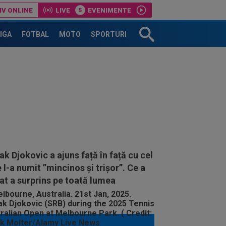
IV ONLINE
LIVE
EVENIMENTE
LIGA
FOTBAL
MOTO
SPORTURI
k Djokovic a ajuns față în față cu cel
 l-a numit ”mincinos și trișor”. Ce a
t a surprins pe toată lumea