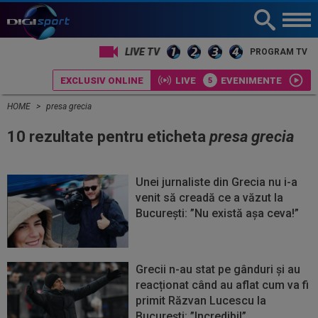
LIVE TV
PROGRAM TV
EXCLUSIV ONLINE
LIVE
EVENIMENTE
HOME
presa grecia
10 rezultate pentru eticheta
presa grecia
Unei jurnaliste din Grecia nu i-a
venit să creadă ce a văzut la
București: ”Nu există așa ceva!”
Grecii n-au stat pe gânduri și au
reacționat când au aflat cum va fi
primit Răzvan Lucescu la
București: ”Incredibil”