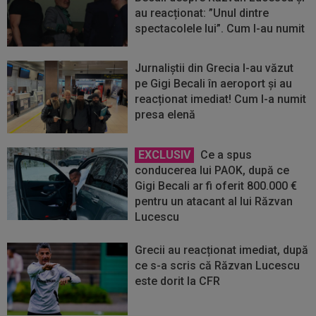
au reacționat: ”Unul dintre
spectacolele lui”. Cum l-au numit
Jurnaliștii din Grecia l-au văzut
pe Gigi Becali în aeroport și au
reacționat imediat! Cum l-a numit
presa elenă
EXCLUSIV
Ce a spus
conducerea lui PAOK, după ce
Gigi Becali ar fi oferit 800.000 €
pentru un atacant al lui Răzvan
Lucescu
Grecii au reacționat imediat, după
ce s-a scris că Răzvan Lucescu
este dorit la CFR