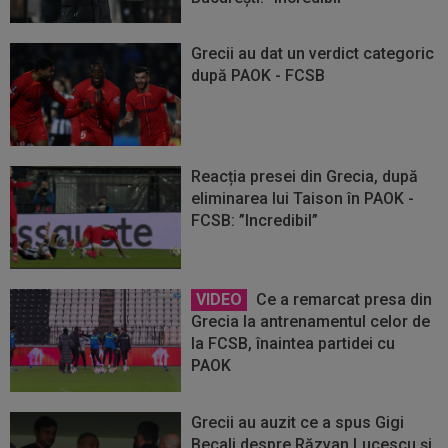
Grecii au dat un verdict categoric
după PAOK - FCSB
Reacția presei din Grecia, după
eliminarea lui Taison în PAOK -
FCSB: ”Incredibil”
VIDEO
Ce a remarcat presa din
Grecia la antrenamentul celor de
la FCSB, înaintea partidei cu
PAOK
Grecii au auzit ce a spus Gigi
Becali despre Răzvan Lucescu și