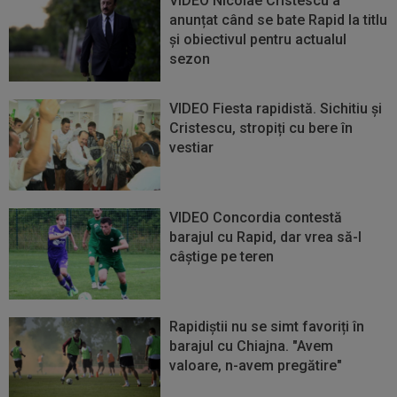
VIDEO Nicolae Cristescu a
anunțat când se bate Rapid la titlu
și obiectivul pentru actualul
sezon
VIDEO Fiesta rapidistă. Sichitiu și
Cristescu, stropiți cu bere în
vestiar
VIDEO Concordia contestă
barajul cu Rapid, dar vrea să-l
câștige pe teren
Rapidiștii nu se simt favoriți în
barajul cu Chiajna. "Avem
valoare, n-avem pregătire"