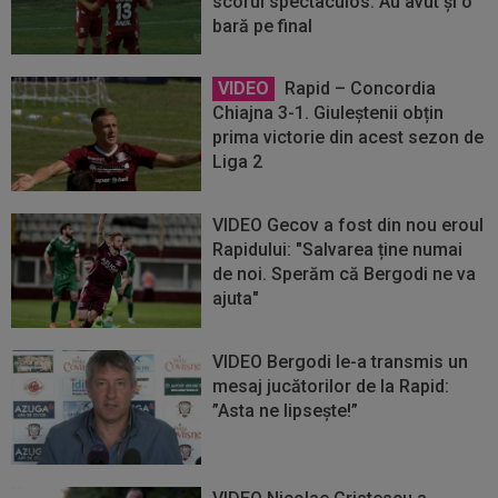
scorul spectaculos. Au avut și o
bară pe final
VIDEO
Rapid – Concordia
Chiajna 3-1. Giuleștenii obțin
prima victorie din acest sezon de
Liga 2
VIDEO Gecov a fost din nou eroul
Rapidului: "Salvarea ține numai
de noi. Sperăm că Bergodi ne va
ajuta"
VIDEO Bergodi le-a transmis un
mesaj jucătorilor de la Rapid:
”Asta ne lipsește!”