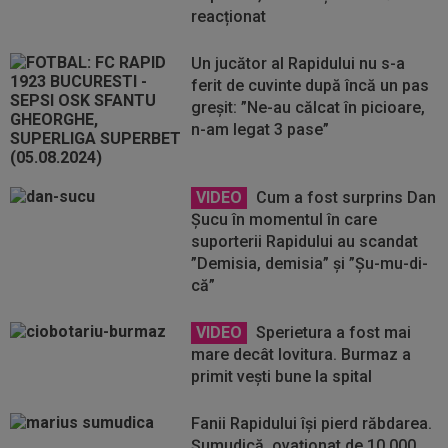
reacționat
Un jucător al Rapidului nu s-a
ferit de cuvinte după încă un pas
greșit: ”Ne-au călcat în picioare,
n-am legat 3 pase”
VIDEO
Cum a fost surprins Dan
Șucu în momentul în care
suporterii Rapidului au scandat
”Demisia, demisia” și ”Șu-mu-di-
că”
VIDEO
Sperietura a fost mai
mare decât lovitura. Burmaz a
primit vești bune la spital
Fanii Rapidului își pierd răbdarea.
Șumudică, ovaționat de 10.000