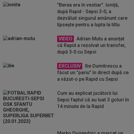
"Berea era în vestiar". Ioniță,
după Rapid - Sepsi 3-0, a
dezvăluit singurul amănunt care
lipsește pentru a lupta la titlu
VIDEO
Adrian Mutu a anunțat
că Rapid a rezolvat un transfer,
după 3-0 cu Sepsi
EXCLUSIV
Ilie Dumitrescu a
făcut un ”pariu” în direct după ce
a văzut-o pe Rapid cu Sepsi
Cum au explicat jucătorii lui
Sepsi faptul că au luat 3 goluri în
14 minute de la Rapid
Marko Dugandzic a marcat un