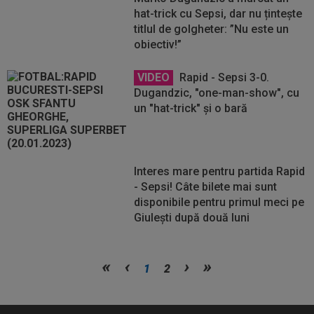
hat-trick cu Sepsi, dar nu țintește
titlul de golgheter: ”Nu este un
obiectiv!”
VIDEO
Rapid - Sepsi 3-0.
Dugandzic, "one-man-show", cu
un "hat-trick" și o bară
Interes mare pentru partida Rapid
- Sepsi! Câte bilete mai sunt
disponibile pentru primul meci pe
Giulești după două luni
Vezi
Vezi
1
2
mai
mai
mult
mult