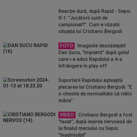
Reacție dură, după Rapid - Sepsi
0-1: ”Jucătorii sunt de
campionat?”. Cum e văzută
situația lui Cristiano Bergodi
FOTO
Imaginile deznădejdii!
Dan Șucu, ”împietrit” după golul
care i-a adus Rapidului a 4-a
înfrângere în play-off
Suporterii Rapidului așteaptă
plecarea lui Cristiano Bergodi: ”E
o chestie de normalitate să ridici
mâna”
VIDEO
Cristiano Bergodi a fost
”taxat”, după ieșirea nervoasă de
la finalul meciului cu Sepsi:
”Inadmisibil”