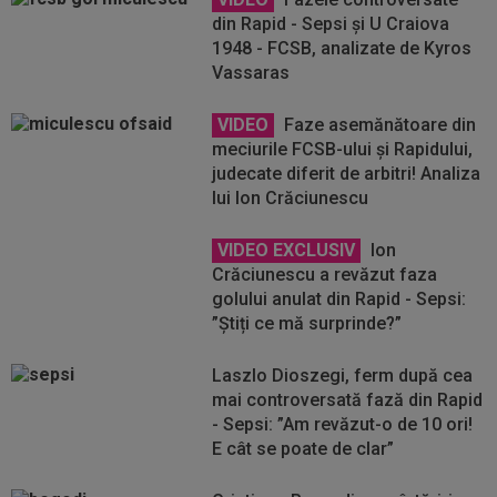
din Rapid - Sepsi și U Craiova
1948 - FCSB, analizate de Kyros
Vassaras
VIDEO
Faze asemănătoare din
meciurile FCSB-ului și Rapidului,
judecate diferit de arbitri! Analiza
lui Ion Crăciunescu
VIDEO EXCLUSIV
Ion
Crăciunescu a revăzut faza
golului anulat din Rapid - Sepsi:
”Știți ce mă surprinde?”
Laszlo Dioszegi, ferm după cea
mai controversată fază din Rapid
- Sepsi: ”Am revăzut-o de 10 ori!
E cât se poate de clar”