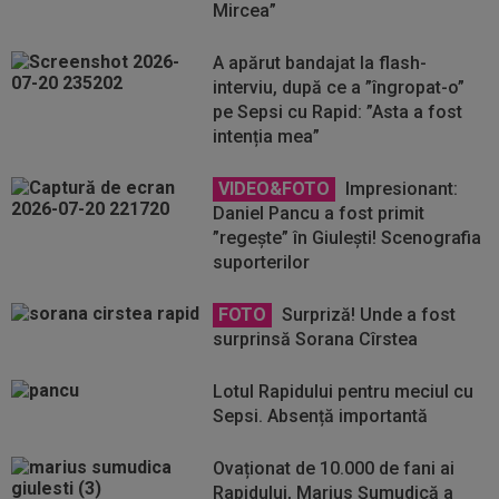
Mircea”
A apărut bandajat la flash-
interviu, după ce a ”îngropat-o”
pe Sepsi cu Rapid: ”Asta a fost
intenția mea”
VIDEO&FOTO
Impresionant:
Daniel Pancu a fost primit
”regește” în Giulești! Scenografia
suporterilor
FOTO
Surpriză! Unde a fost
surprinsă Sorana Cîrstea
Lotul Rapidului pentru meciul cu
Sepsi. Absență importantă
Ovaționat de 10.000 de fani ai
Rapidului, Marius Șumudică a