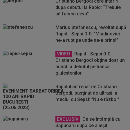
Cristiano Bergodi cere întăriri,
după debutul la Rapid: “Trebuie
să facem ceva”
Marius Ștefănescu, revoltat după
Rapid - Sepsi 0-0: “Mladinovici
ne-a rupt pe unde ne-a prins!”
VIDEO
Rapid - Sepsi 0-0.
Cristiano Bergodi obține doar un
punct la debutul pe banca
giuleștenilor
Rapidul antrenat de Cristiano
Bergodi, susținut de ultrași la
meciul cu Sepsi: ”Nu e război”
EXCLUSIV
Ce se întâmplă cu
Săpunaru după ce a ieșit