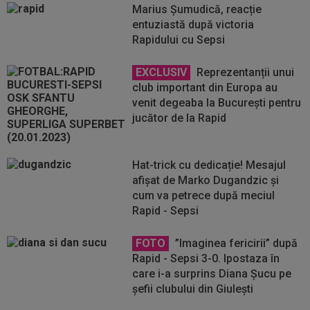
Marius Șumudică, reacție
entuziastă după victoria
Rapidului cu Sepsi
EXCLUSIV
Reprezentanții unui
club important din Europa au
venit degeaba la București pentru
jucător de la Rapid
Hat-trick cu dedicație! Mesajul
afișat de Marko Dugandzic și
cum va petrece după meciul
Rapid - Sepsi
FOTO
”Imaginea fericirii” după
Rapid - Sepsi 3-0. Ipostaza în
care i-a surprins Diana Șucu pe
șefii clubului din Giulești