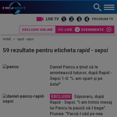
LIVE TV
PROGRAM TV
EXCLUSIV ONLINE
LIVE
EVENIMENTE
HOME
rapid - sepsi
59 rezultate pentru eticheta
rapid - sepsi
Daniel Pancu a ținut să le
amintească tuturor, după Rapid -
Sepsi 1-0: "L-am spart și pe
ăsta!"
EXCLUSIV
Săpunaru, după
Rapid - Sepsi: ”I-am trimis mesaj
lui Pancu la pauză să-l bage”.
Prunea: ”Parcă-l văd pe nea