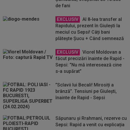
de fani
EXCLUSIV
Al 8-lea transfer al
Rapidului, prezent în Giulești la
meciul cu Sepsi! Câți bani
plătește Șucu + Când semnează
EXCLUSIV
Viorel Moldovan a
făcut precizări înainte de Rapid -
Sepsi: ”Nu mă interesează cine
s-a supărat”
”Sclavii lui Becali! Mirosiți a
brânză”. Tensiuni pe Giulești,
înainte de Rapid - Sepsi
Săpunaru și Rrahmani, rezerve cu
Sepsi: Rapid a venit cu explicația