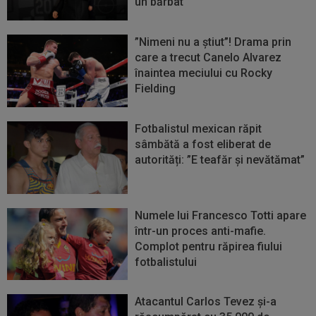
un bărbat
”Nimeni nu a știut”! Drama prin
care a trecut Canelo Alvarez
înaintea meciului cu Rocky
Fielding
Fotbalistul mexican răpit
sâmbătă a fost eliberat de
autorități: ”E teafăr și nevătămat”
Numele lui Francesco Totti apare
într-un proces anti-mafie.
Complot pentru răpirea fiului
fotbalistului
Atacantul Carlos Tevez și-a