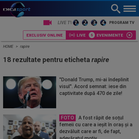
PROGRAM TV
EXCLUSIV ONLINE
LIVE
EVENIMENTE
HOME
rapire
18 rezultate pentru eticheta
rapire
"Donald Trump, mi-ai îndeplinit
visul". Acord semnat: iese din
captivitate după 470 de zile!
FOTO
A fost răpit de soțul
femeii cu care a ieșit în oraș și a
dezvăluit care ar fi, de fapt,
adevăratul motiv