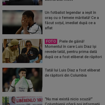
Un fotbalist legendar a ieșit în
oraș cu o femeie măritată! Ce a
făcut soțul, imediat după ce a
aflat
FOTO
Piele de găină!
Momentul în care Luis Diaz își
revede tatăl, pentru prima dată
după ce a fost eliberat de răpitori
Tatăl lui Luis Diaz a fost eliberat
de răpitorii din Columbia
"Nu mai există nicio scuză!"
Columbienii oferă noi informații