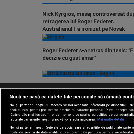
Nick Kyrgios, mesaj controversat du
retragerea lui Roger Federer.
Australianul l-a ironizat pe Novak
Djokovic
Roger Federer s-a retras din tenis: "E
decizie cu gust amar"
Nouă ne pasă ca datele tale personale să rămână confi
Termeni si conditii
Politica de confidentia
Noi și partenerii noștri
30
stocăm și/sau accesăm informații pe dispozitivul dvs.
cookie unici pentru prelucrarea datelor cu caracter personal. Puteți accepta sau
făcând clic mai jos sau în orice moment, pe pagina cu politica de confidențialita
raportate partenerilor noștri și nu vă vor afecta navigarea.
Mai multe detalii
Noi si partenerii nostri (retelele de socializare si agentiile de publicitate parten
nostri de servicii de date analitice) prelucram date pentru a permite website-ului