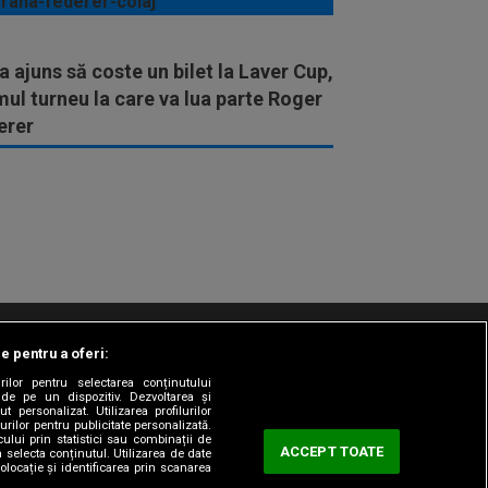
a ajuns să coste un bilet la Laver Cup,
mul turneu la care va lua parte Roger
erer
le pentru a oferi:
t/Info
Codul etic
Gestionați preferințele
rilor pentru selectarea conținutului
 de pe un dispozitiv. Dezvoltarea și
t personalizat. Utilizarea profilurilor
urilor pentru publicitate personalizată.
ului prin statistici sau combinații de
ACCEPT TOATE
a selecta conținutul. Utilizarea de date
olocație și identificarea prin scanarea