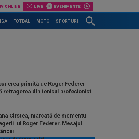
IV ONLINE
LIVE
EVENIMENTE
LIGA
FOTBAL
MOTO
SPORTURI
punerea primită de Roger Federer
 retragerea din tenisul profesionist
ana Cîrstea, marcată de momentul
agerii lui Roger Federer. Mesajul
âncei