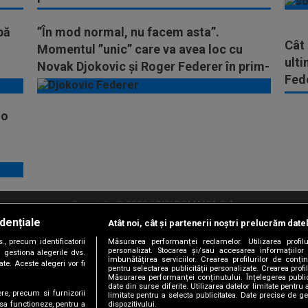
la acea vreme”
pă
”În mod normal, nu facem asta”.
Cât 
Momentul ”unic” care va avea loc cu
ulti
Novak Djokovic și Roger Federer în prim-
Fed
plan
 o
Copyright © 2026 / DIGI ROMANIA S.A.
dențiale
Atât noi, cât și partenerii noștri prelucrăm date
litate
Abonare Digi TV
Frecvente Digi Sport
Retransmisie Digi Sport
Contac
, precum identificatorii
Măsurarea performanței reclamelor. Utilizarea profilu
personalizat. Stocarea și/sau accesarea informațiilor
Versiune mobil
 gestiona alegerile dvs.
îmbunătățirea serviciilor. Crearea profilurilor de conținu
te. Aceste alegeri vor fi
pentru selectarea publicității personalizate. Crearea profil
Măsurarea performanței conținutului. Înțelegerea public
date din surse diferite. Utilizarea datelor limitate pentru 
ere, precum si furnizorii
limitate pentru a selecta publicitatea. Date precise de ge
dispozitivului.
 sa functioneze, pentru a