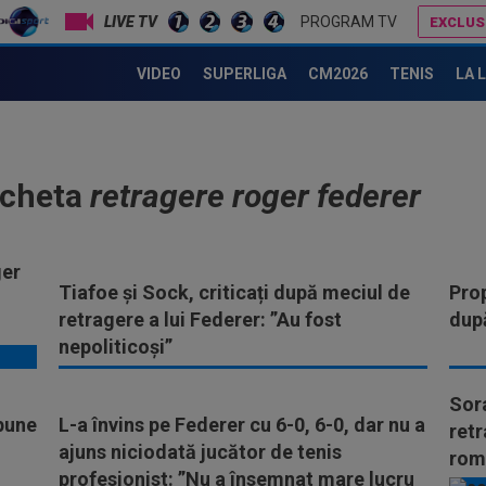
LIVE TV
PROGRAM TV
EXCLUS
VIDEO
SUPERLIGA
CM2026
TENIS
LA 
icheta
retragere roger federer
ger
Tiafoe și Sock, criticați după meciul de
Pro
retragere a lui Federer: ”Au fost
după
nepoliticoși”
Sor
spune
L-a învins pe Federer cu 6-0, 6-0, dar nu a
retr
ajuns niciodată jucător de tenis
rom
profesionist: ”Nu a însemnat mare lucru