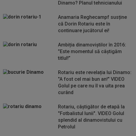
Dinamo? Planul tehnicianului
Anamaria Reghecampf susține
că Dorin Rotariu este în
continuare jucătorul ei!
Ambiția dinamoviștilor în 2016:
”Este momentul să câștigăm
titlul!”
Rotariu este revelația lui Dinamo:
"A fost cel mai bun an!" VIDEO
Golul pe care nu îl va uita prea
curând
Rotariu, câştigător de etapă la
"Fotbalistul lunii". VIDEO Golul
splendid al dinamovistului cu
Petrolul