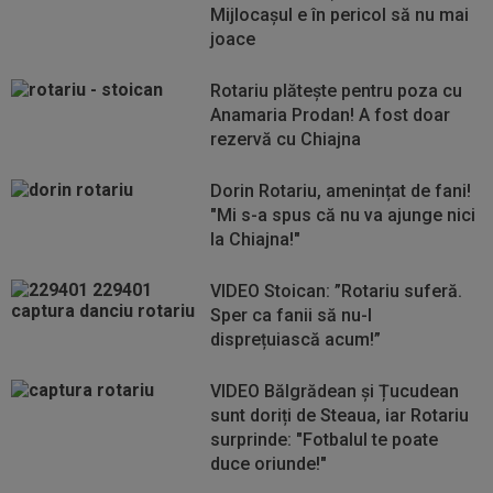
Mijlocașul e în pericol să nu mai
joace
Rotariu plătește pentru poza cu
Anamaria Prodan! A fost doar
rezervă cu Chiajna
Dorin Rotariu, amenințat de fani!
"Mi s-a spus că nu va ajunge nici
la Chiajna!"
VIDEO Stoican: ”Rotariu suferă.
Sper ca fanii să nu-l
disprețuiască acum!”
VIDEO Bălgrădean și Țucudean
sunt doriți de Steaua, iar Rotariu
surprinde: "Fotbalul te poate
duce oriunde!"