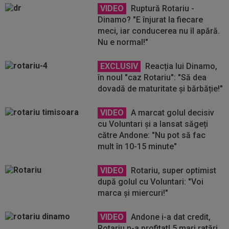
VIDEO
Ruptură Rotariu -
Dinamo? "E înjurat la fiecare
meci, iar conducerea nu îl apără.
Nu e normal!"
EXCLUSIV
Reacția lui Dinamo,
în noul "caz Rotariu": "Să dea
dovadă de maturitate și bărbăție!"
VIDEO
A marcat golul decisiv
cu Voluntari și a lansat săgeți
către Andone: "Nu pot să fac
mult în 10-15 minute"
VIDEO
Rotariu, super optimist
după golul cu Voluntari: "Voi
marca și miercuri!"
VIDEO
Andone i-a dat credit,
Rotariu n-a profitat! 5 mari ratări