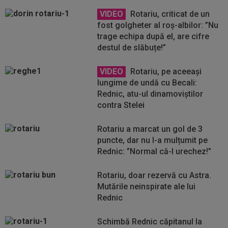
VIDEO
Rotariu, criticat de un
fost golgheter al roș-albilor: ”Nu
trage echipa după el, are cifre
destul de slăbuțe!”
VIDEO
Rotariu, pe aceeaşi
lungime de undă cu Becali:
Rednic, atu-ul dinamoviştilor
contra Stelei
Rotariu a marcat un gol de 3
puncte, dar nu l-a mulțumit pe
Rednic: ”Normal că-l urechez!”
Rotariu, doar rezervă cu Astra.
Mutările neinspirate ale lui
Rednic
Schimbă Rednic căpitanul la