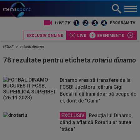
LIVE TV
PROGRAM TV
EXCLUSIV ONLINE
LIVE
EVENIMENTE
HOME
rotariu dinamo
78 rezultate pentru eticheta
rotariu dinamo
Dinamo vrea să transfere de la
FCSB! Jucătorul căruia Gigi
Becali îi dă bani doar să scape de
el, dorit de ”Câini”
EXCLUSIV
Reacţia lui Dinamo,
când a aflat că Rotariu ar putea
"trăda"