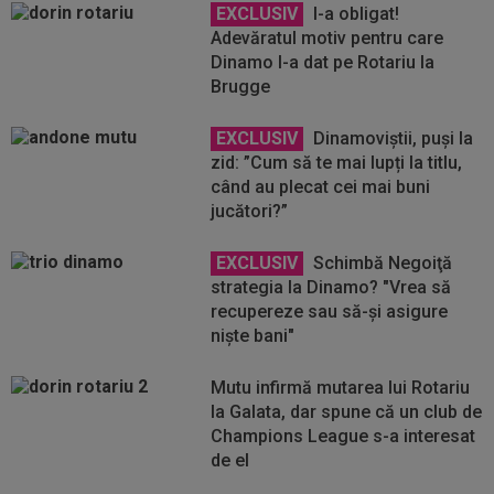
EXCLUSIV
I-a obligat!
Adevăratul motiv pentru care
Dinamo l-a dat pe Rotariu la
Brugge
EXCLUSIV
Dinamoviștii, puși la
zid: ”Cum să te mai lupți la titlu,
când au plecat cei mai buni
jucători?”
EXCLUSIV
Schimbă Negoiţă
strategia la Dinamo? "Vrea să
recupereze sau să-şi asigure
nişte bani"
Mutu infirmă mutarea lui Rotariu
la Galata, dar spune că un club de
Champions League s-a interesat
de el