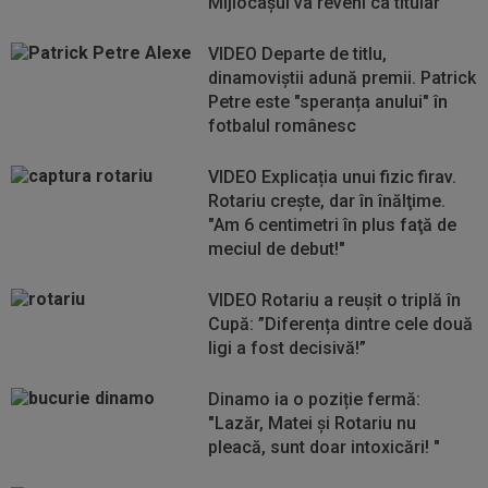
Mijlocașul va reveni ca titular
VIDEO Departe de titlu,
dinamoviștii adună premii. Patrick
Petre este "speranța anului" în
fotbalul românesc
VIDEO Explicația unui fizic firav.
Rotariu creşte, dar în înălţime.
"Am 6 centimetri în plus faţă de
meciul de debut!"
VIDEO Rotariu a reușit o triplă în
Cupă: ”Diferența dintre cele două
ligi a fost decisivă!”
Dinamo ia o poziție fermă:
"Lazăr, Matei și Rotariu nu
pleacă, sunt doar intoxicări! "