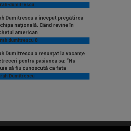
ah Dumitrescu a început pregătirea
chipa națională. Când revine în
chetul american
ah Dumitrescu a renunțat la vacanțe
etreceri pentru pasiunea sa: ”Nu
uie să fiu cunoscută ca fata
mariei Prodan”