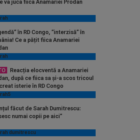
e va juca fiica Anamariei Prodan
endă” în RD Congo, ”interzisă” în
nia! Ce a pățit fiica Anamariei
dan
TO
Reacția elocventă a Anamariei
an, după ce fiica sa și-a scos tricoul
 creat isterie în RD Congo
nțul făcut de Sarah Dumitrescu:
esc numai copii pe aici”