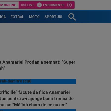
IV ONLINE
LIVE
EVENIMENTE
LIGA
FOTBAL
MOTO
SPORTURI
ca Anamariei Prodan a semnat: ”Super
ah”
rificiile” făcute de fiica Anamariei
an pentru a-i ajunge banii trimiși de
a sa: ”Mă întrebam de ce nu am”