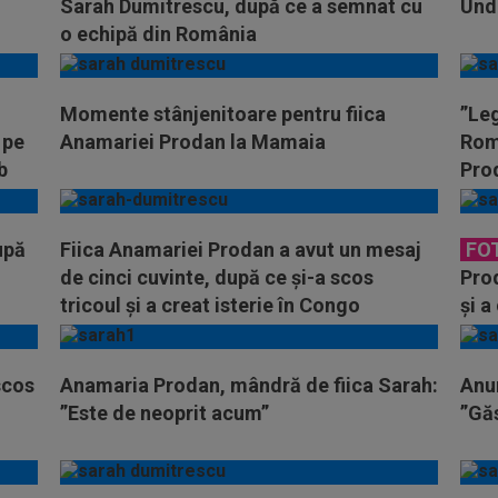
Sarah Dumitrescu, după ce a semnat cu
Und
o echipă din România
Momente stânjenitoare pentru fiica
”Leg
 pe
Anamariei Prodan la Mamaia
Româ
b
Pro
upă
Fiica Anamariei Prodan a avut un mesaj
FO
de cinci cuvinte, după ce și-a scos
Prod
tricoul și a creat isterie în Congo
și a
scos
Anamaria Prodan, mândră de fiica Sarah:
Anu
”Este de neoprit acum”
”Găs