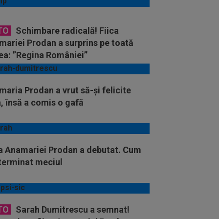
TO
Schimbare radicală! Fiica
mariei Prodan a surprins pe toată
ea: ”Regina României”
aria Prodan a vrut să-și felicite
a, însă a comis o gafă
ca Anamariei Prodan a debutat. Cum
 terminat meciul
TO
Sarah Dumitrescu a semnat!