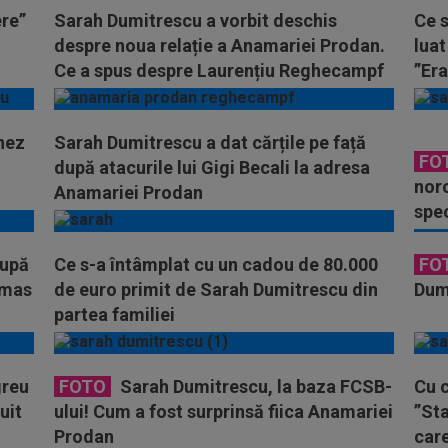
ere”
Sarah Dumitrescu a vorbit deschis
Ce s
despre noua relație a Anamariei Prodan.
luat
Ce a spus despre Laurențiu Reghecampf
”Era
nez
Sarah Dumitrescu a dat cărțile pe față
FO
după atacurile lui Gigi Becali la adresa
noro
Anamariei Prodan
spec
după
Ce s-a întâmplat cu un cadou de 80.000
FO
ămas
de euro primit de Sarah Dumitrescu din
Dumi
partea familiei
greu
FOTO
Sarah Dumitrescu, la baza FCSB-
Cu 
uit
ului! Cum a fost surprinsă fiica Anamariei
”Sta
Prodan
care