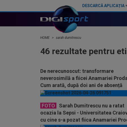
DESCARCĂ APLICAȚIA
HOME
sarah dumitrescu
46 rezultate pentru et
De nerecunoscut: transformare
neverosimilă a fiicei Anamariei Prod
Cum arată, după doi ani de absență
FOTO
Sarah Dumitrescu nu a ratat
ocazia la Sepsi - Universitatea Craio
cu cine s-a pozat fiica Anamariei Pr