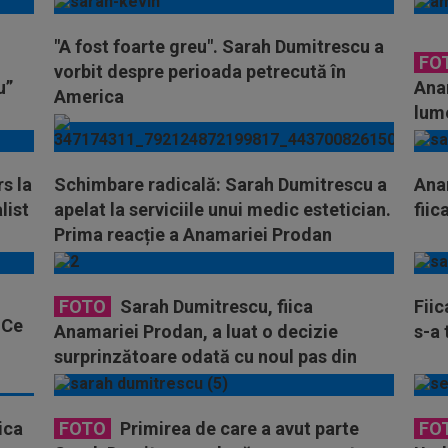
"A fost foarte greu". Sarah Dumitrescu a
FO
vorbit despre perioada petrecută în
u”
Ana
America
lum
s la
Schimbare radicală: Sarah Dumitrescu a
Anam
list
apelat la serviciile unui medic estetician.
fiic
Prima reacție a Anamariei Prodan
FOTO
Sarah Dumitrescu, fiica
Fii
 Ce
Anamariei Prodan, a luat o decizie
s-a
surprinzătoare odată cu noul pas din
viața sa
ica
FOTO
Primirea de care a avut parte
FO