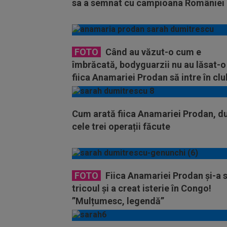
sa a semnat cu campioana României
FOTO
Când au văzut-o cum e
îmbrăcată, bodyguarzii nu au lăsat-o
fiica Anamariei Prodan să intre în clu
Cum arată fiica Anamariei Prodan, d
cele trei operații făcute
FOTO
Fiica Anamariei Prodan și-a 
tricoul și a creat isterie în Congo!
”Mulțumesc, legendă”