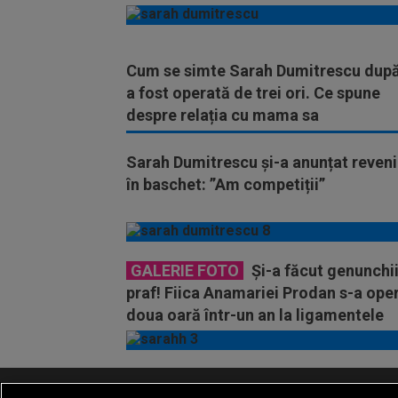
Cum se simte Sarah Dumitrescu după
a fost operată de trei ori. Ce spune
despre relația cu mama sa
Sarah Dumitrescu și-a anunțat reven
în baschet: ”Am competiții”
GALERIE FOTO
Şi-a făcut genunchi
praf! Fiica Anamariei Prodan s-a oper
doua oară într-un an la ligamentele
încrucişate