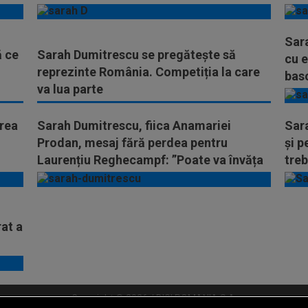
Sar
 ce
Sarah Dumitrescu se pregătește să
cu e
reprezinte România. Competiția la care
bas
va lua parte
irea
Sarah Dumitrescu, fiica Anamariei
Sar
Prodan, mesaj fără perdea pentru
și p
Laurențiu Reghecampf: ”Poate va învăța
treb
acest lucru”
Ana
i
at a
Copyright © 2026 / DIGI ROMANIA S.A.