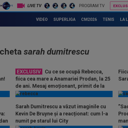
LIVE TV
PROGRAM TV
EXCLUS
VIDEO
SUPERLIGA
CM2026
TENIS
LA 
icheta
sarah dumitrescu
EXCLUSIV
Cu ce se ocupă Rebecca,
Fii
an!
fiica cea mare a Anamariei Prodan, la 25
Sar
de ani. Mesaj emoționant, primit de la
mama ei
Sarah Dumitrescu a văzut imaginile cu
”Sac
va:
Kevin De Bruyne și a reacționat: cum l-a
Prod
odan
numit pe starul lui City
mam