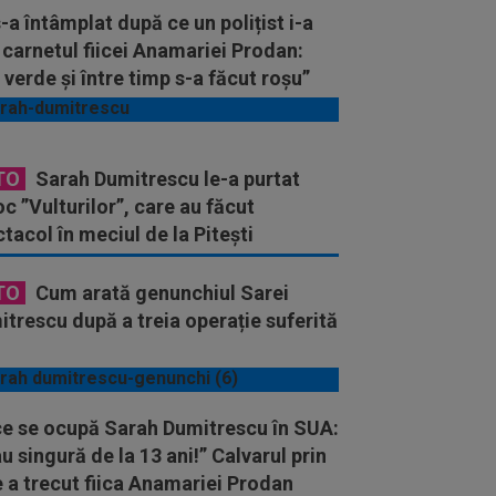
-a întâmplat după ce un polițist i-a
 carnetul fiicei Anamariei Prodan:
 verde și între timp s-a făcut roșu”
TO
Sarah Dumitrescu le-a purtat
c ”Vulturilor”, care au făcut
tacol în meciul de la Pitești
TO
Cum arată genunchiul Sarei
trescu după a treia operație suferită
ce se ocupă Sarah Dumitrescu în SUA:
u singură de la 13 ani!” Calvarul prin
 a trecut fiica Anamariei Prodan