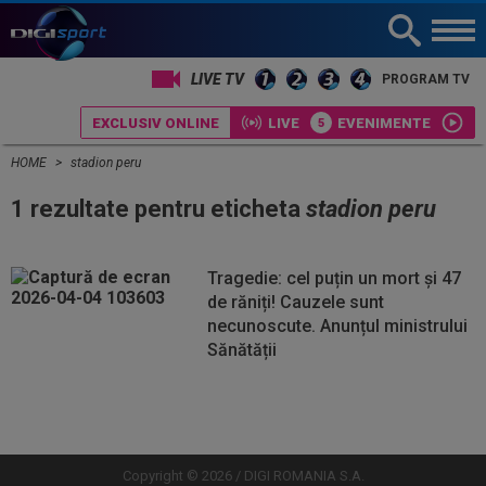
LIVE TV
PROGRAM TV
EXCLUSIV ONLINE
LIVE
EVENIMENTE
HOME
stadion peru
1 rezultate pentru eticheta
stadion peru
Tragedie: cel puțin un mort și 47
de răniți! Cauzele sunt
necunoscute. Anunțul ministrului
Sănătății
Vezi
Vezi
mai
mai
mult
mult
Copyright © 2026 / DIGI ROMANIA S.A.