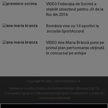
VIDEO Federația de Scrimă a
stabilit obiectivul pentru JO de la
Rio din 2016
România vine cu 14 sportivi la
Jocurile SportAccord
VIDEO Ana Maria Brânză pune pe
primul plan performanța obținută
în concursul pe echipe
Vezi
Vezi
mai
mai
mult
mult
Copyright © 2026 / DIGI ROMANIA S.A.
Termeni si conditii
Politica de confidentialitate
Abonare Digi TV
Frecvente Digi Sport
Retransmisie Digi Sport
Contact/Info
Codul etic
Gestionați preferințele
Versiune desktop