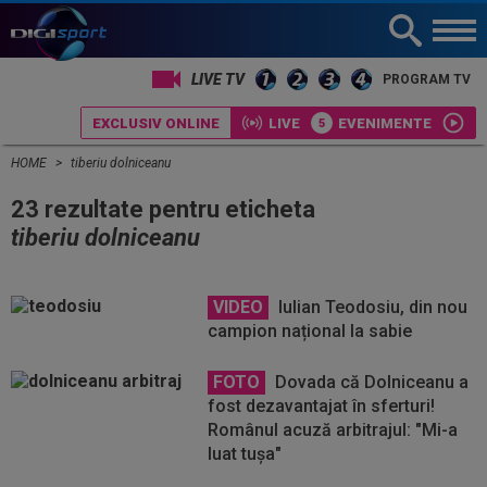
LIVE TV
PROGRAM TV
EXCLUSIV ONLINE
LIVE
EVENIMENTE
HOME
tiberiu dolniceanu
23 rezultate pentru eticheta
tiberiu dolniceanu
VIDEO
Iulian Teodosiu, din nou
campion național la sabie
FOTO
Dovada că Dolniceanu a
fost dezavantajat în sferturi!
Românul acuză arbitrajul: "Mi-a
luat tuşa"