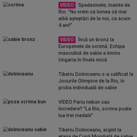
VIDEO
Spadasinele, înainte de
Rio: ”Nu vrem ca lumea să mai
aibă așteptări de la noi, ca acum
4 ani!”
VIDEO
Încă un bronz la
Europenele de scrimă. Echipa
masculină de sabie a învins
Ungaria în finala mică
Tiberiu Dolniceanu s-a calificat la
Jocurile Olimpice de la Rio, în
proba individuală de sabie
VIDEO Pariu nebun sau
încredere? "La Rio, scrima poate
lua trei medalii"
Tiberiu Dolniceanu, argint la
etapa de Cupă Mondială de sabie