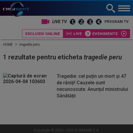
LIVE TV
PROGRAM TV
EXCLUSIV ONLINE
LIVE
EVENIMENTE
HOME
tragedie peru
1 rezultate pentru eticheta
tragedie peru
Tragedie: cel puțin un mort și 47
de răniți! Cauzele sunt
necunoscute. Anunțul ministrului
Sănătății
Vezi
Vezi
mai
mai
mult
mult
Copyright © 2026 / DIGI ROMANIA S.A.