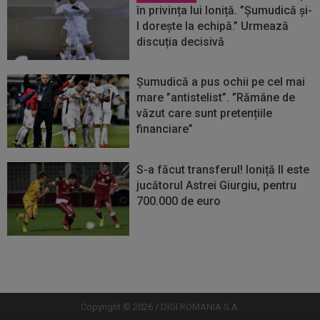
în privința lui Ioniță. ”Șumudică și-
l dorește la echipă.” Urmează
discuția decisivă
Șumudică a pus ochii pe cel mai
mare ”antistelist”. ”Rămâne de
văzut care sunt pretențiile
financiare”
S-a făcut transferul! Ioniță II este
jucătorul Astrei Giurgiu, pentru
700.000 de euro
Vezi
Vezi
mai
mai
mult
mult
Copyright © 2026 / DIGI ROMANIA S.A.