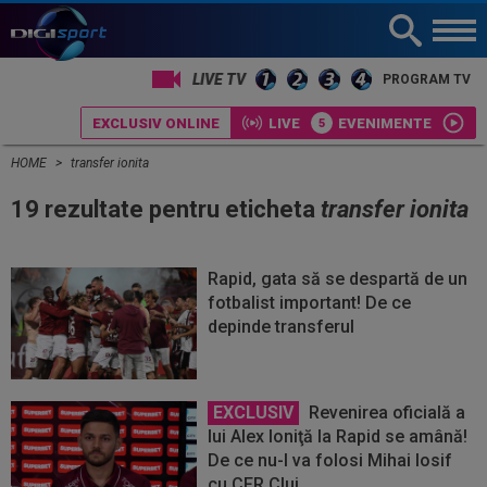
LIVE TV
PROGRAM TV
EXCLUSIV ONLINE
LIVE
EVENIMENTE
HOME
transfer ionita
19 rezultate pentru eticheta
transfer ionita
Rapid, gata să se despartă de un
fotbalist important! De ce
depinde transferul
EXCLUSIV
Revenirea oficială a
lui Alex Ioniţă la Rapid se amână!
De ce nu-l va folosi Mihai Iosif
cu CFR Cluj