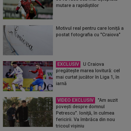
mutare a rapidiştilor
Motivul real pentru care Ioniță a
postat fotografia cu "Craiova"
EXCLUSIV
U Craiova
pregăteşte marea lovitură: cel
mai curtat jucător în Liga 1, în
iarnă
VIDEO EXCLUSIV
"Am auzit
poveşti despre domnul
Petrescu". Ioniţă, în culmea
fericirii. Va îmbrăca din nou
tricoul vişiniu