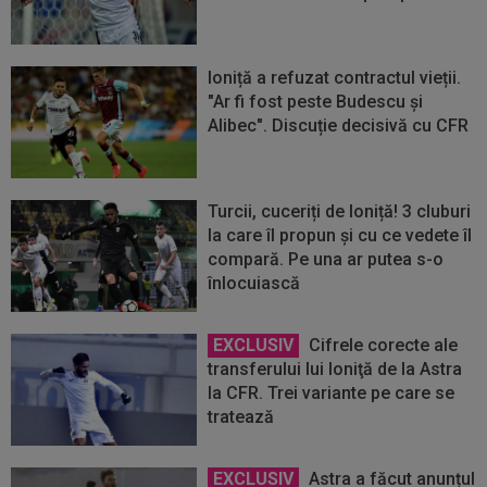
Ioniță a refuzat contractul vieții.
"Ar fi fost peste Budescu și
Alibec". Discuție decisivă cu CFR
Turcii, cuceriți de Ioniță! 3 cluburi
la care îl propun și cu ce vedete îl
compară. Pe una ar putea s-o
înlocuiască
EXCLUSIV
Cifrele corecte ale
transferului lui Ioniţă de la Astra
la CFR. Trei variante pe care se
tratează
EXCLUSIV
Astra a făcut anunțul