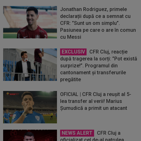
Jonathan Rodriguez, primele
declarații după ce a semnat cu
CFR: ”Sunt un om simplu”.
Pasiunea pe care o are în comun
cu Messi
EXCLUSIV
CFR Cluj, reacție
după tragerea la sorți: ”Pot există
surprize!”. Programul din
cantonament și transferurile
pregătite
OFICIAL | CFR Cluj a reușit al 5-
lea transfer al verii! Marius
Șumudică a primit un atacant
NEWS ALERT
CFR Cluj a
oficializat cel de-al patrulea