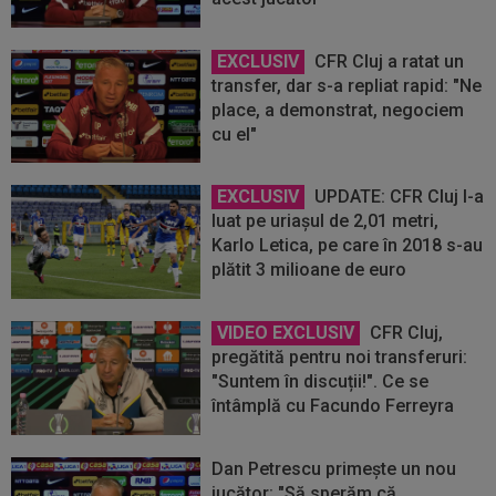
EXCLUSIV
CFR Cluj a ratat un
transfer, dar s-a repliat rapid: "Ne
place, a demonstrat, negociem
cu el"
EXCLUSIV
UPDATE: CFR Cluj l-a
luat pe uriaşul de 2,01 metri,
Karlo Letica, pe care în 2018 s-au
plătit 3 milioane de euro
VIDEO EXCLUSIV
CFR Cluj,
pregătită pentru noi transferuri:
"Suntem în discuții!". Ce se
întâmplă cu Facundo Ferreyra
Dan Petrescu primește un nou
jucător: "Să sperăm că