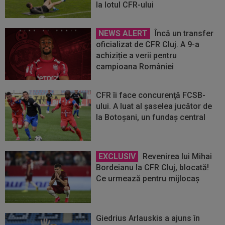
la lotul CFR-ului
NEWS ALERT
Încă un transfer
oficializat de CFR Cluj. A 9-a
achiziție a verii pentru
campioana României
CFR îi face concurenţă FCSB-
ului. A luat al şaselea jucător de
la Botoşani, un fundaş central
EXCLUSIV
Revenirea lui Mihai
Bordeianu la CFR Cluj, blocată!
Ce urmează pentru mijlocaș
Giedrius Arlauskis a ajuns în