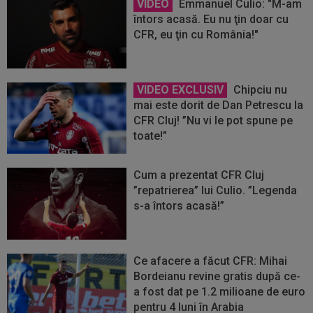
VIDEO
Emmanuel Culio: "M-am
întors acasă. Eu nu ţin doar cu
CFR, eu ţin cu România!"
VIDEO EXCLUSIV
Chipciu nu
mai este dorit de Dan Petrescu la
CFR Cluj! ”Nu vi le pot spune pe
toate!”
Cum a prezentat CFR Cluj
”repatrierea” lui Culio. ”Legenda
s-a întors acasă!”
Ce afacere a făcut CFR: Mihai
Bordeianu revine gratis după ce-
a fost dat pe 1.2 milioane de euro
pentru 4 luni în Arabia