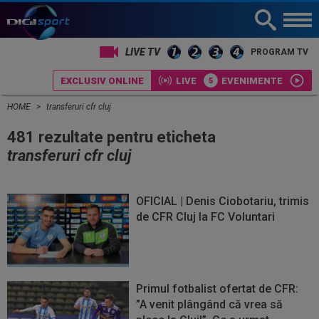
LIVE TV
PROGRAM TV
EXCLUSIV ONLINE
LIVE
EVENIMENTE
HOME
transferuri cfr cluj
481 rezultate pentru eticheta
transferuri cfr cluj
OFICIAL | Denis Ciobotariu, trimis
de CFR Cluj la FC Voluntari
Primul fotbalist ofertat de CFR:
”A venit plângând că vrea să