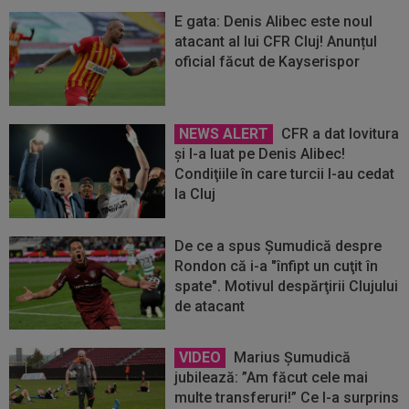
E gata: Denis Alibec este noul
atacant al lui CFR Cluj! Anunțul
oficial făcut de Kayserispor
NEWS ALERT
CFR a dat lovitura
şi l-a luat pe Denis Alibec!
Condiţiile în care turcii l-au cedat
la Cluj
De ce a spus Şumudică despre
Rondon că i-a "înfipt un cuţit în
spate". Motivul despărţirii Clujului
de atacant
VIDEO
Marius Șumudică
jubilează: ”Am făcut cele mai
multe transferuri!” Ce l-a surprins