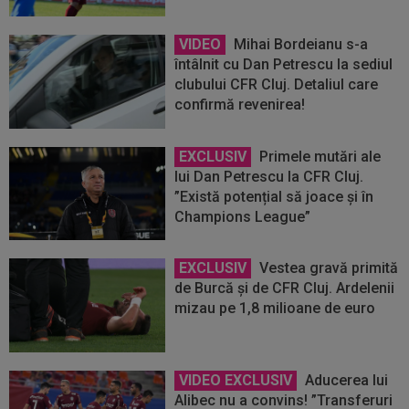
VIDEO
Mihai Bordeianu s-a
întâlnit cu Dan Petrescu la sediul
clubului CFR Cluj. Detaliul care
confirmă revenirea!
EXCLUSIV
Primele mutări ale
lui Dan Petrescu la CFR Cluj.
”Există potențial să joace și în
Champions League”
EXCLUSIV
Vestea gravă primită
de Burcă şi de CFR Cluj. Ardelenii
mizau pe 1,8 milioane de euro
VIDEO EXCLUSIV
Aducerea lui
Alibec nu a convins! ”Transferuri