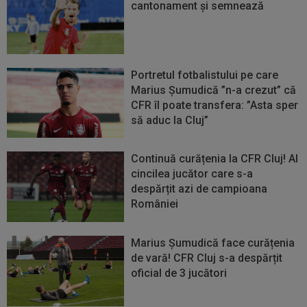
cantonament și semnează
Portretul fotbalistului pe care
Marius Șumudică ”n-a crezut” că
CFR îl poate transfera: ”Asta sper
să aduc la Cluj”
Continuă curățenia la CFR Cluj! Al
cincilea jucător care s-a
despărțit azi de campioana
României
Marius Șumudică face curățenia
de vară! CFR Cluj s-a despărțit
oficial de 3 jucători