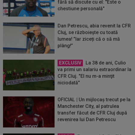
fără să discute cu el: "Este o
chestiune personală"
Dan Petrescu, abia revenit la CFR
Cluj, se războiește cu toată
lumea! ”Iar ziceți că o să mă
plâng!”
EXCLUSIV
La 38 de ani, Culio
va primi un salariu extraordinar la
CFR Cluj. "El nu m-a minţit
niciodată"
OFICIAL | Un mijlocaș trecut pe la
Manchester City, al patrulea
transfer făcut de CFR Cluj după
revenirea lui Dan Petrescu