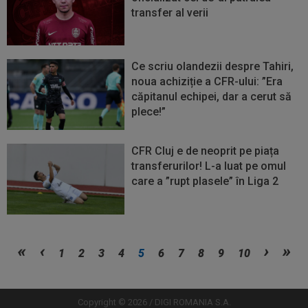
transfer al verii
Ce scriu olandezii despre Tahiri,
noua achiziție a CFR-ului: ”Era
căpitanul echipei, dar a cerut să
plece!”
CFR Cluj e de neoprit pe piața
transferurilor! L-a luat pe omul
care a ”rupt plasele” în Liga 2
Vezi
Vezi
1
2
3
4
5
6
7
8
9
10
mai
mai
mult
mult
Copyright © 2026 / DIGI ROMANIA S.A.