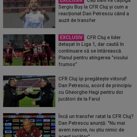
EXCLUSIV
Câți bani va câștiga
Sergiu Buș la CFR Cluj și cum a
reacționat Dan Petrescu când a
auzit de transfer
EXCLUSIV
CFR Cluj e lider
detașat în Liga 1, dar caută în
continuare să se întărească.
Planul pentru atingerea ”visului
frumos”
CFR Cluj își pregătește viitorul!
Dan Petrescu, acord de principiu
cu Gheorghe Hagi pentru doi
jucători de la Farul
Încă un transfer ratat la CFR Cluj?
Dan Petrescu anunță: "Nu mai
avem nevoie, nu știu nimic de
acest jucător"