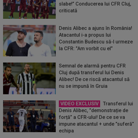
slabe!” Conducerea lui CFR Cluj,
criticată
Denis Alibec a ajuns în România!
Atacantul i-a propus lui
Constantin Budescu să-l urmeze
la CFR: ”Am vorbit cu el”
Semnal de alarmă pentru CFR
Cluj după transferul lui Denis
Alibec! De ce riscă atacantul să
nu se impună în Gruia
VIDEO EXCLUSIV
Transferul lui
Denis Alibec, ”demonstrație de
forță” a CFR-ului! De ce se va
impune atacantul + unde ”suferă”
echipa