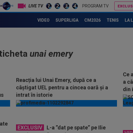
LIVE TV
PROGRAM TV
EXCLUS
VIDEO
SUPERLIGA
CM2026
TENIS
LA 
eticheta
unai emery
Ce a
Reacția lui Unai Emery, după ce a
a câ
câștigat UEL pentru a cincea oară și a
din 
us
intrat în istorie
oate
EXCLUSIV
L-a ”dat pe spate” pe Ilie