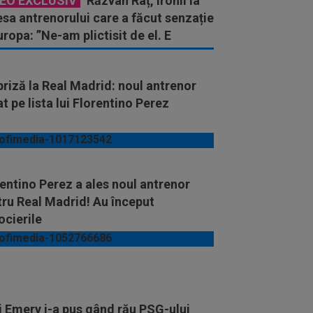
DEO EXCLUSIV
Răzvan Raț, ironii la
sa antrenorului care a făcut senzație
uropa: ”Ne-am plictisit de el. E
etiția lui”
riză la Real Madrid: noul antrenor
at pe lista lui Florentino Perez
entino Perez a ales noul antrenor
ru Real Madrid! Au început
ocierile
 Emery i-a pus gând rău PSG-ului