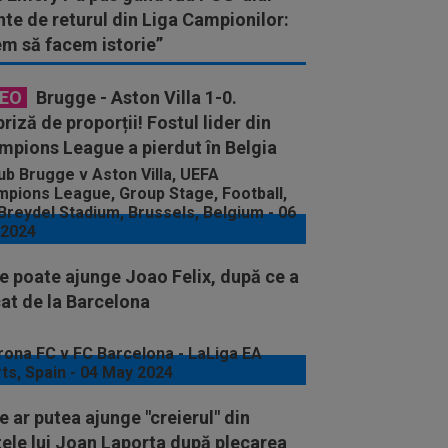
nte de returul din Liga Campionilor:
em să facem istorie”
DEO
Brugge - Aston Villa 1-0.
riză de proporții! Fostul lider din
mpions League a pierdut în Belgia
e poate ajunge Joao Felix, după ce a
at de la Barcelona
 ar putea ajunge "creierul" din
ele lui Joan Laporta după plecarea