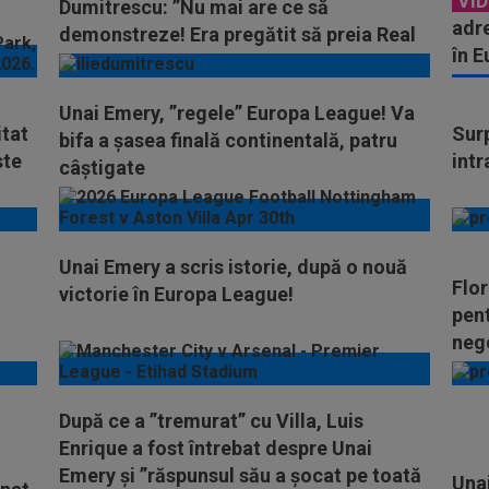
VI
Dumitrescu: ”Nu mai are ce să
adre
demonstreze! Era pregătit să preia Real
în E
Madrid”
comp
Unai Emery, ”regele” Europa League! Va
itat
Surp
bifa a șasea finală continentală, patru
ste
intr
câștigate
Unai Emery a scris istorie, după o nouă
Flor
victorie în Europa League!
pent
neg
După ce a ”tremurat” cu Villa, Luis
Enrique a fost întrebat despre Unai
Emery și ”răspunsul său a șocat pe toată
Unai