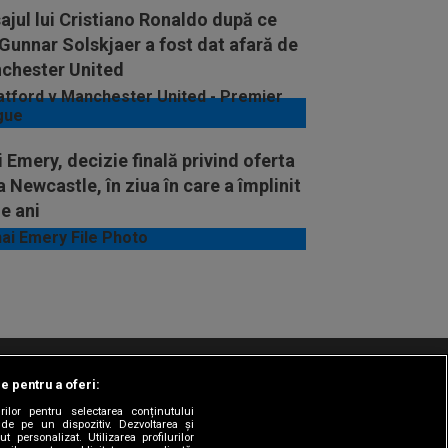
jul lui Cristiano Ronaldo după ce
Gunnar Solskjaer a fost dat afară de
chester United
 Emery, decizie finală privind oferta
a Newcastle, în ziua în care a împlinit
e ani
le pentru a oferi:
t/Info
Codul etic
Gestionați preferințele
rilor pentru selectarea conținutului
 de pe un dispozitiv. Dezvoltarea și
t personalizat. Utilizarea profilurilor