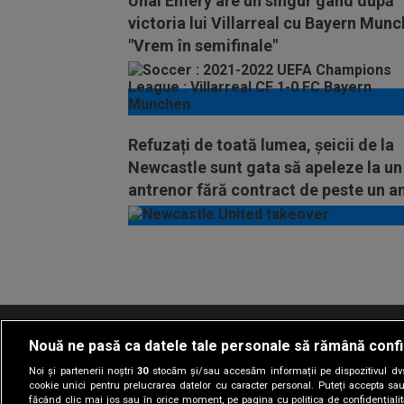
Unai Emery are un singur gând după
victoria lui Villarreal cu Bayern Munc
"Vrem în semifinale"
Refuzați de toată lumea, șeicii de la
Newcastle sunt gata să apeleze la un
antrenor fără contract de peste un a
Vezi
mai
mult
Nouă ne pasă ca datele tale personale să rămână confi
Termeni si conditii
Politica de confidentia
Noi și partenerii noștri
30
stocăm și/sau accesăm informații pe dispozitivul dvs.
cookie unici pentru prelucrarea datelor cu caracter personal. Puteți accepta sau
făcând clic mai jos sau în orice moment, pe pagina cu politica de confidențialita