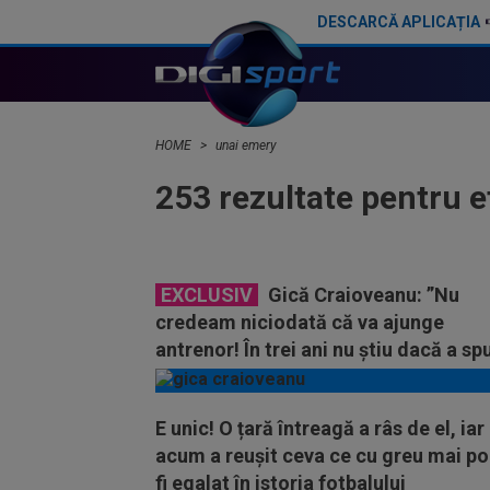
DESCARCĂ APLICAȚIA
HOME
unai emery
253 rezultate pentru 
EXCLUSIV
Gică Craioveanu: ”Nu
credeam niciodată că va ajunge
antrenor! În trei ani nu știu dacă a sp
20 de fraze”
E unic! O țară întreagă a râs de el, iar
acum a reușit ceva ce cu greu mai p
fi egalat în istoria fotbalului