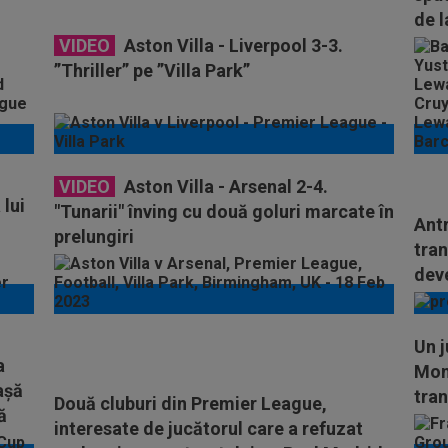
de l
VIDEO
Aston Villa - Liverpool 3-3.
”Thriller” pe ”Villa Park”
VIDEO
Aston Villa - Arsenal 2-4.
 lui
"Tunarii" înving cu două goluri marcate în
Antr
prelungiri
tran
deve
Un j
a
Mond
așă
tran
Două cluburi din Premier League,
ă
interesate de jucătorul care a refuzat