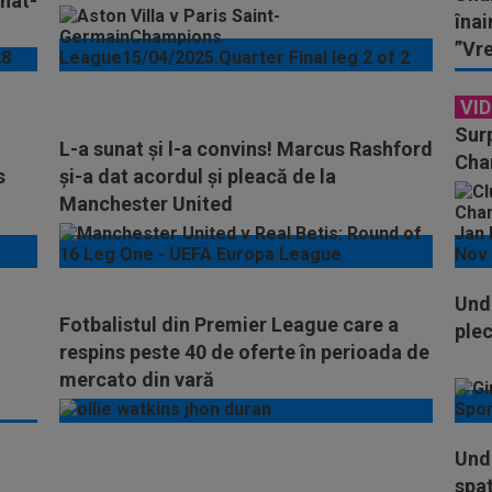
nat-
lumea”
înai
”Vr
VI
Surp
L-a sunat și l-a convins! Marcus Rashford
Cha
s
și-a dat acordul și pleacă de la
Manchester United
Und
Fotbalistul din Premier League care a
plec
respins peste 40 de oferte în perioada de
mercato din vară
Unde
spat