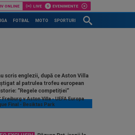
IV ONLINE
LIVE
EVENIMENTE
LIGA
FOTBAL
MOTO
SPORTURI
u scris englezii, după ce Aston Villa
știgat al patrulea trofeu european
istorie: ”Regele competiției”