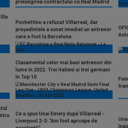
prelungirea contractului cu Real Madrid
illa
Pochettino a refuzat Villarreal, dar
OFIC
președintele a sunat imediat un antrenor
Asto
care a fost la Barcelona
Clasamentul celor mai buni antrenori din
lume în 2022. Trei italieni și trei germani
în Top 10
Fund
tran
stul
Ce a spus Unai Emery după Villarreal -
entru
Una
Liverpool 2-3: "Am fost aproape de
înai
excelență"