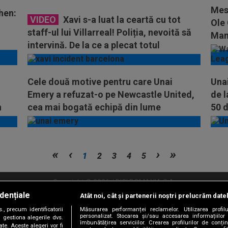
Mesa
hen:
VIDEO
Xavi s-a luat la ceartă cu tot
Ole 
staff-ul lui Villarreal! Poliția, nevoită să
Man
intervină. De la ce a plecat totul
Cele două motive pentru care Unai
Unai
Emery a refuzat-o pe Newcastle United,
de l
n
cea mai bogată echipă din lume
50 d
1
2
3
4
5
Copyright © 2026 / DIGI ROMANIA S.A.
dențiale
Atât noi, cât și partenerii noștri prelucrăm date
litate
Abonare Digi TV
Frecvente Digi Sport
Retransmisie Digi Sport
Contac
, precum identificatorii
Măsurarea performanței reclamelor. Utilizarea profilu
personalizat. Stocarea și/sau accesarea informațiilor
Versiune mobil
 gestiona alegerile dvs.
îmbunătățirea serviciilor. Crearea profilurilor de conținu
te. Aceste alegeri vor fi