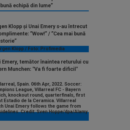
 bună echipă din lume”
en Klopp și Unai Emery s-au întrecut
complimente: ”Wow!” / ”Cea mai bună
istorie”
 Emery, temător înaintea returului cu
rn Munchen: "Va fi foarte dificil"