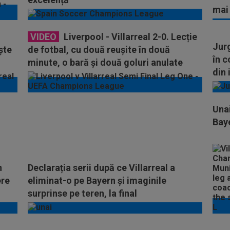
mai
VIDEO
Liverpool - Villarreal 2-0. Lecție
Jurg
ște
de fotbal, cu două reușite în două
în 
minute, o bară și două goluri anulate
din 
pentru "cormorani"
Unai
Baye
n
Declarația serii după ce Villarreal a
ere
eliminat-o pe Bayern și imaginile
surprinse pe teren, la final