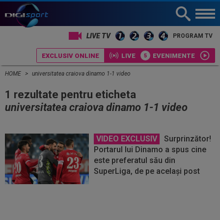
LIVE TV
PROGRAM TV
EXCLUSIV ONLINE
LIVE
EVENIMENTE
HOME
universitatea craiova dinamo 1-1 video
1 rezultate pentru eticheta
universitatea craiova dinamo 1-1 video
VIDEO EXCLUSIV
Surprinzător!
Portarul lui Dinamo a spus cine
este preferatul său din
SuperLiga, de pe același post
Vezi
Vezi