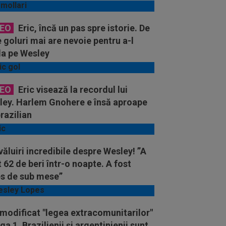
DEO
Eric, încă un pas spre istorie. De
 goluri mai are nevoie pentru a-l
la pe Wesley
DEO
Eric visează la recordul lui
ley. Harlem Gnohere e însă aproape
razilian
ăluiri incredibile despre Wesley! ”A
 62 de beri într-o noapte. A fost
es de sub mese”
modificat "legea extracomunitarilor"
iga 1. Brazilienii și argentinienii sunt