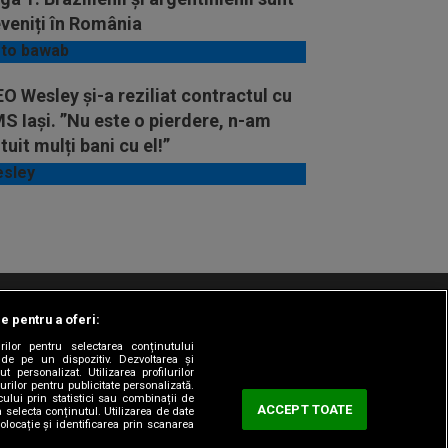
veniți în România
O Wesley și-a reziliat contractul cu
 Iași. ”Nu este o pierdere, n-am
tuit mulți bani cu el!”
le pentru a oferi:
t/Info
Codul etic
Gestionați preferințele
rilor pentru selectarea conținutului
 de pe un dispozitiv. Dezvoltarea și
t personalizat. Utilizarea profilurilor
urilor pentru publicitate personalizată.
ului prin statistici sau combinații de
ACCEPT TOATE
a selecta conținutul. Utilizarea de date
olocație și identificarea prin scanarea