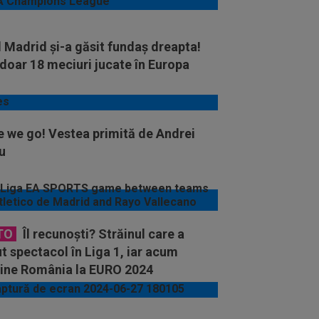
 Madrid și-a găsit fundaș dreapta!
doar 18 meciuri jucate în Europa
e we go! Vestea primită de Andrei
u
TO
Îl recunoști? Străinul care a
t spectacol în Liga 1, iar acum
ține România la EURO 2024