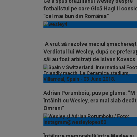
Ce a spus brazilianul Wesley despre
fotbalistul pe care Gică Hagi îl consi
”cel mai bun din România”
"A vrut să rezolve meciul șmechereșt
Verdictul lui Wesley, după ce preferaț
săi au fost arbitrați de Istvan Kovacs
Adrian Porumboiu, pus pe glume: ”M
întâlnit cu Wesley, era mai slab decât
Omrani”
Întâlnire memorabilă între Wesley și