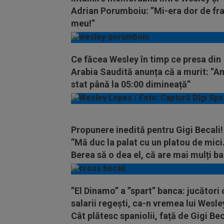
Adrian Porumboiu: ”Mi-era dor de fra
meu!”
Ce făcea Wesley în timp ce presa din
Arabia Saudită anunța că a murit: ”A
stat până la 05:00 dimineață”
Propunere inedită pentru Gigi Becali!
”Mă duc la palat cu un platou de mici
Berea să o dea el, că are mai mulți ba
”El Dinamo” a ”spart” banca: jucători 
salarii regești, ca-n vremea lui Wesle
Cât plătesc spaniolii, față de Gigi Bec