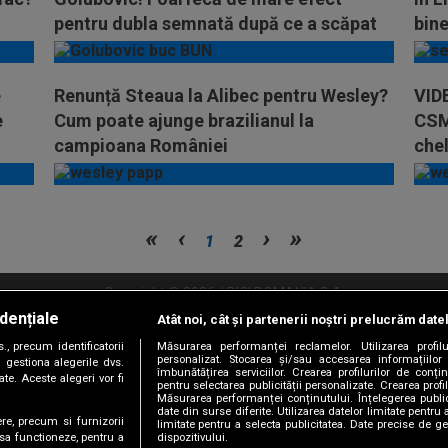
pentru dubla semnată după ce a scăpat
bine
de eliminare
e
Renunță Steaua la Alibec pentru Wesley?
VIDE
e
Cum poate ajunge brazilianul la
CSMS
campioana României
chel
1
2
Copyright © 2026 / DIGI ROMANIA S.A.
dențiale
Atât noi, cât și partenerii noștri prelucrăm date
litate
Abonare Digi TV
Frecvente Digi Sport
Retransmisie Digi Sport
Contac
, precum identificatorii
Măsurarea performanței reclamelor. Utilizarea profilu
personalizat. Stocarea și/sau accesarea informațiilor
Versiune mobil
 gestiona alegerile dvs.
îmbunătățirea serviciilor. Crearea profilurilor de conținu
te. Aceste alegeri vor fi
pentru selectarea publicității personalizate. Crearea profil
Măsurarea performanței conținutului. Înțelegerea public
date din surse diferite. Utilizarea datelor limitate pentru 
ere, precum si furnizorii
limitate pentru a selecta publicitatea. Date precise de ge
dispozitivului.
 sa functioneze, pentru a