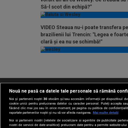
Să-l scot din echipă?"
VIDEO Steaua nu-i poate transfera p
brazilienii lui Trencin: "Legea e foart
clară și ea nu se schimbă!"
Vezi
mai
mult
Nouă ne pasă ca datele tale personale să rămână confi
Termeni si conditii
Politica de confidentia
Noi și partenerii noștri
30
stocăm și/sau accesăm informații pe dispozitivul dvs.
cookie unici pentru prelucrarea datelor cu caracter personal. Puteți accepta sau
făcând clic mai jos sau în orice moment, pe pagina cu politica de confidențialita
raportate partenerilor noștri și nu vă vor afecta navigarea.
Mai multe detalii
Noi si partenerii nostri (retelele de socializare si agentiile de publicitate parten
nostri de servicii de date analitice) prelucram date pentru a permite website-ului