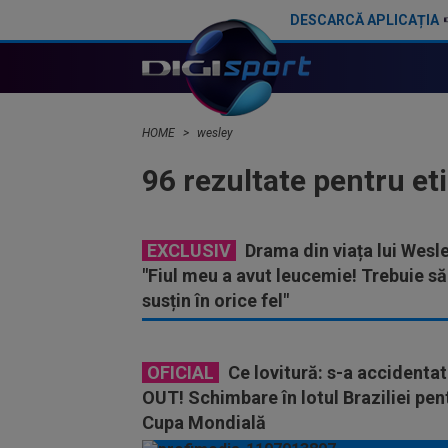
DESCARCĂ APLICAȚIA
HOME
wesley
96 rezultate pentru et
EXCLUSIV
Drama din viața lui Wesle
"Fiul meu a avut leucemie! Trebuie să
susțin în orice fel"
OFICIAL
Ce lovitură: s-a accidentat 
OUT! Schimbare în lotul Braziliei pen
Cupa Mondială