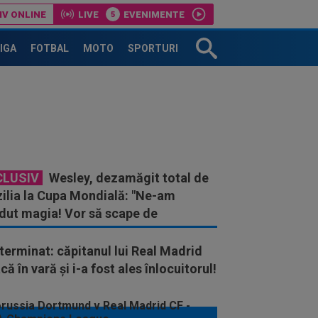
IV ONLINE
LIVE
EVENIMENTE
LIGA
FOTBAL
MOTO
SPORTURI
CLUSIV
Wesley, dezamăgit total de
zilia la Cupa Mondială: "Ne-am
rdut magia! Vor să scape de
lotti"
terminat: căpitanul lui Real Madrid
că în vară și i-a fost ales înlocuitorul!