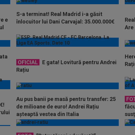
S-a terminat! Real Madrid i-a găsit
re e
Real
înlocuitor lui Dani Carvajal: 35.000.000€
ul
Are 
gata
Her
OFICIAL
E gata! Lovitură pentru Andrei
Rați
Rațiu
Au pus banii pe masă pentru transfer: 25
FO
€!
de milioane de euro! Andrei Rațiu
făcu
rului
așteaptă vestea din Italia
sus