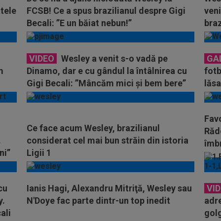
tele
FCSB! Ce a spus brazilianul despre Gigi
veni
Becali: ”E un băiat nebun!”
braz
VIDEO
Wesley a venit s-o vadă pe
GA
m
Dinamo, dar e cu gândul la întâlnirea cu
fotb
Gigi Becali: ”Mâncăm mici și bem bere”
lăsa
Favo
Ce face acum Wesley, brazilianul
Răd
.
considerat cel mai bun străin din istoria
îmbr
ni”
Ligii 1
cu
Ianis Hagi, Alexandru Mitriţă, Wesley sau
VI
y.
N'Doye fac parte dintr-un top inedit
adre
ali
golg