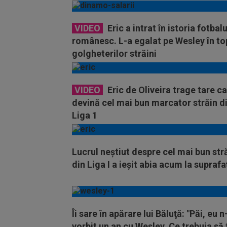
VIDEO
Eric a intrat în istoria fotbalu
românesc. L-a egalat pe Wesley în to
golgheterilor străini
VIDEO
Eric de Oliveira trage tare ca
devină cel mai bun marcator străin d
Liga 1
Lucrul neștiut despre cel mai bun str
din Liga I a ieșit abia acum la suprafa
Îi sare în apărare lui Băluţă: "Păi, eu 
vorbit un an cu Wesley. Ce trebuia să