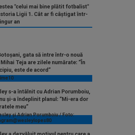
stea "celui mai bine plătit fotbalist"
istoria Ligii 1. Cât ar fi câștigat într-
ingur an
otoșani, gata să intre într-o nouă
 Mihai Teja are zilele numărate: ”În
cipiu, este de acord”
ey s-a întâlnit cu Adrian Porumboiu,
nu și-a îndeplinit planul: ”Mi-era dor
fratele meu”
ey a dezvăluit motivul pentru care a