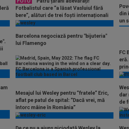
FOTO
”Patru țărani adevărați!”
Pove
deră
Fotbalistul care ”a lăsat Vasluiul fără
din 
bere”, alături de trei foști internaționali
un s
români
Barcelona negociază pentru "bijuteria"
e".
lui Flamengo
ii
FC B
eră.
prin
-am
Wesl
Mesajul lui Wesley pentru ”fratele” Eric,
dar 
aflat pe patul de spital: ”Dacă vrei, mă
de 
întorc mâine în România”
De ce nu a ajuns niciodată Wesley la
Wesl