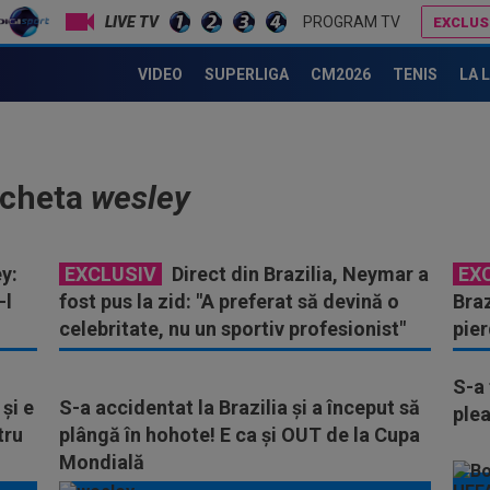
LIVE TV
PROGRAM TV
EXCLUS
VIDEO
SUPERLIGA
CM2026
TENIS
LA 
icheta
wesley
y:
EXCLUSIV
Direct din Brazilia, Neymar a
EX
-l
fost pus la zid: "A preferat să devină o
Bra
celebritate, nu un sportiv profesionist"
pie
Ance
S-a 
și e
S-a accidentat la Brazilia și a început să
plea
tru
plângă în hohote! E ca și OUT de la Cupa
Mondială