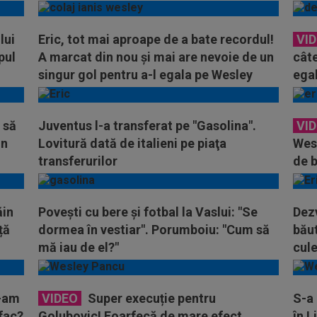
lui
Eric, tot mai aproape de a bate recordul!
VI
pul
A marcat din nou și mai are nevoie de un
câte
singur gol pentru a-l egala pe Wesley
ega
 să
Juventus l-a transferat pe "Gasolina".
VI
in
Lovitură dată de italieni pe piaţa
Wes
transferurilor
de b
ăin
Povești cu bere și fotbal la Vaslui: "Se
Dezv
ță
dormea în vestiar". Porumboiu: "Cum să
băut
mă iau de el?"
cul
n-am
VIDEO
Super execuție pentru
S-a 
 fac?
Golubovic! Foarfecă de mare efect
în L