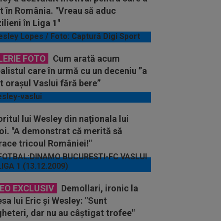
t în România. "Vreau să aduc
ilieni în Liga 1"
LERIE FOTO
Cum arată acum
alistul care în urmă cu un deceniu ”a
t orașul Vaslui fără bere”
ritul lui Wesley din naționala lui
oi. "A demonstrat că merită să
ace tricoul României!"
DEO EXCLUSIV
Demollari, ironic la
sa lui Eric și Wesley: "Sunt
heteri, dar nu au câștigat trofee"