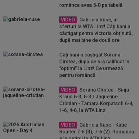
românca avea 5-0 pe tabelă
VIDEO
Gabriela Ruse, în
sferturi la WTA Linz! Câți bani a
câștigat pentru victoria obținută,
după mai bine de două ore
Câți bani a câștigat Sorana
Cîrstea, după ce s-a calificat în
”optimi” la Linz! Ce urmează
pentru româncă
VIDEO
Sorana Cîrstea - Sinja
Kraus 6-3, 6-3 / Jaqueline
Cristian - Tamara Korpatsch 6-4,
1-6, 4-6, la WTA Linz
VIDEO
Gabriela Ruse - Katie
Boulter 7-6 (3), 7-6 (2). Românca
e în optimi la WTA Linz!