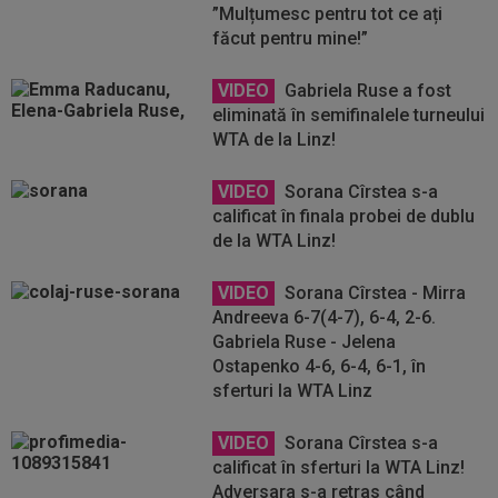
”Mulțumesc pentru tot ce ați
făcut pentru mine!”
VIDEO
Gabriela Ruse a fost
eliminată în semifinalele turneului
WTA de la Linz!
VIDEO
Sorana Cîrstea s-a
calificat în finala probei de dublu
de la WTA Linz!
VIDEO
Sorana Cîrstea - Mirra
Andreeva 6-7(4-7), 6-4, 2-6.
Gabriela Ruse - Jelena
Ostapenko 4-6, 6-4, 6-1, în
sferturi la WTA Linz
VIDEO
Sorana Cîrstea s-a
calificat în sferturi la WTA Linz!
Adversara s-a retras când