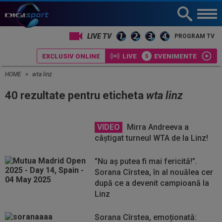
LIVE TV
PROGRAM TV
EXCLUSIV ONLINE
LIVE
EVENIMENTE
HOME
wta linz
40 rezultate pentru eticheta
wta linz
VIDEO
Mirra Andreeva a
câștigat turneul WTA de la Linz!
”Nu aș putea fi mai fericită!”.
Sorana Cîrstea, în al nouălea cer
după ce a devenit campioană la
Linz
Sorana Cîrstea, emoționată: