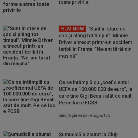
toate privirile
FILM NOW
"Sunt în stare de
șoc și plâng tot timpul". Minnie
Driver a trecut printr-un accident
teribil în Franța: "Ne-am târât din
mașină"
Ce se întâmplă cu „coeficientul
UEFA de 100.000.000 de euro”, la
care ține Gigi Becali atât de mult.
Pe ce loc e FCSB
citeşte ştirea pe Prosport.ro
Șumudică a zburat la Cluj-