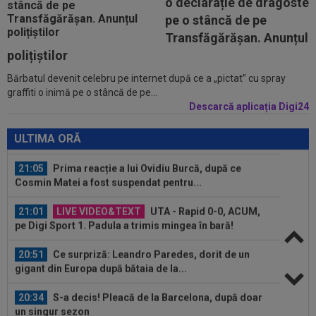
o declarație de dragoste
acum e în fața unui contract...
pe o stâncă de pe
21:29
EXCLUSIV
Conducerea de la Universitatea
Transfăgărășan. Anunțul
Craiova a dat verdictul! Analiza transferurilor...
polițiștilor
Bărbatul devenit celebru pe internet după ce a „pictat” cu spray
21:19
Lovitura primită de Rapid la meciul cu UTA
graffiti o inimă pe o stâncă de pe...
Descarcă aplicația Digi24
21:06
FOTO
Ioana Țiriac a plecat din Dubai și nu s-
a uitat deloc la bani: 2.000 de euro pe...
ULTIMA ORĂ
21:05
Prima reacție a lui Ovidiu Burcă, după ce
Cosmin Matei a fost suspendat pentru...
21:01
LIVE VIDEO&TEXT
UTA - Rapid 0-0, ACUM,
pe Digi Sport 1. Padula a trimis mingea în bară!
20:51
Ce surpriză: Leandro Paredes, dorit de un
gigant din Europa după bătaia de la...
20:34
S-a decis! Pleacă de la Barcelona, după doar
un singur sezon