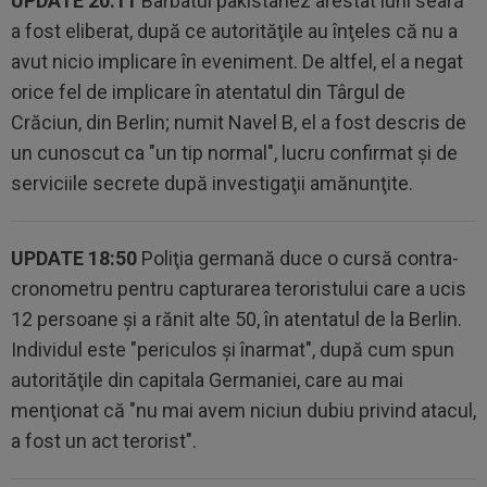
UPDATE 20:11
Barbatul pakistanez arestat luni seară
a fost eliberat, după ce autorităţile au înţeles că nu a
avut nicio implicare în eveniment. De altfel, el a negat
orice fel de implicare în atentatul din Târgul de
Crăciun, din Berlin; numit Navel B, el a fost descris de
un cunoscut ca "un tip normal", lucru confirmat şi de
serviciile secrete după investigaţii amănunţite.
UPDATE 18:50
Poliţia germană duce o cursă contra-
cronometru pentru capturarea teroristului care a ucis
12 persoane şi a rănit alte 50, în atentatul de la Berlin.
Individul este "periculos şi înarmat", după cum spun
autorităţile din capitala Germaniei, care au mai
menţionat că "nu mai avem niciun dubiu privind atacul,
a fost un act terorist".