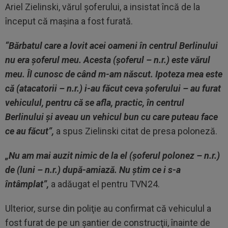
Ariel Zielinski, vărul şoferului, a insistat încă de la
început că maşina a fost furată.
“Bărbatul care a lovit acei oameni în centrul Berlinului
nu era şoferul meu. Acesta (şoferul – n.r.) este vărul
meu. Îl cunosc de când m-am născut. Ipoteza mea este
că (atacatorii – n.r.) i-au făcut ceva şoferului – au furat
vehiculul, pentru că se afla, practic, în centrul
Berlinului şi aveau un vehicul bun cu care puteau face
ce au făcut”,
a spus Zielinski citat de presa poloneză.
„Nu am mai auzit nimic de la el (şoferul polonez – n.r.)
de (luni – n.r.) după-amiază. Nu ştim ce i s-a
întâmplat”,
a adăugat el pentru TVN24.
Ulterior, surse din poliţie au confirmat că vehiculul a
fost furat de pe un şantier de construcţii, înainte de