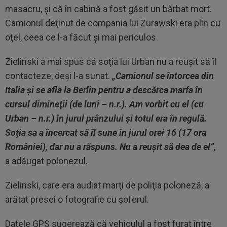
masacru, şi că în cabină a fost găsit un bărbat mort.
Camionul deţinut de compania lui Zurawski era plin cu
oţel, ceea ce l-a făcut şi mai periculos.
Zielinski a mai spus că soţia lui Urban nu a reuşit să îl
contacteze, deşi l-a sunat.
„Camionul se întorcea din
Italia şi se afla la Berlin pentru a descărca marfa în
cursul dimineţii (de luni – n.r.). Am vorbit cu el (cu
Urban – n.r.) în jurul prânzului şi totul era în regulă.
Soţia sa a încercat să îl sune în jurul orei 16 (17 ora
României), dar nu a răspuns. Nu a reuşit să dea de el”,
a adăugat polonezul.
Zielinski, care era audiat marţi de poliţia poloneză, a
arătat presei o fotografie cu şoferul.
Datele GPS sugerează că vehiculul a fost furat între