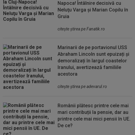
Napoca! Întâlnire decisivă cu
Neluţu Varga şi Marian Copilu în
Gruia
citeşte ştirea pe Fanatik.ro
Marinarii de pe portavionul USS
Abraham Lincoln sunt epuizați și
demoralizați în largul coastelor
Iranului, avertizează familiile
acestora
citeşte ştirea pe adevarul.ro
Românii plătesc printre cele mai
mari contribuții la pensie, dar au
printre cele mai mici pensii în UE.
De ce?