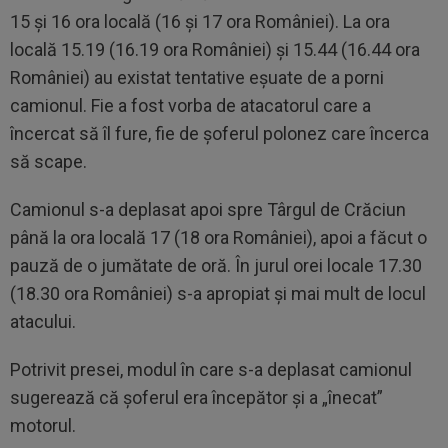
15 şi 16 ora locală (16 şi 17 ora României). La ora
locală 15.19 (16.19 ora României) şi 15.44 (16.44 ora
României) au existat tentative eşuate de a porni
camionul. Fie a fost vorba de atacatorul care a
încercat să îl fure, fie de şoferul polonez care încerca
să scape.
Camionul s-a deplasat apoi spre Târgul de Crăciun
până la ora locală 17 (18 ora României), apoi a făcut o
pauză de o jumătate de oră. În jurul orei locale 17.30
(18.30 ora României) s-a apropiat şi mai mult de locul
atacului.
Potrivit presei, modul în care s-a deplasat camionul
sugerează că şoferul era începător şi a „înecat”
motorul.