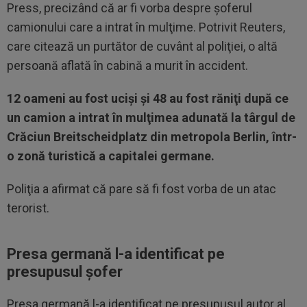
Press, precizând că ar fi vorba despre şoferul
camionului care a intrat în mulţime. Potrivit Reuters,
care citează un purtător de cuvânt al poliţiei, o altă
persoană aflată în cabină a murit în accident.
12 oameni au fost ucişi şi 48 au fost răniţi după ce
un camion a intrat în mulţimea adunată la târgul de
Crăciun Breitscheidplatz din metropola Berlin, într-
o zonă turistică a capitalei germane.
Poliţia a afirmat că pare să fi fost vorba de un atac
terorist.
Presa germană l-a identificat pe
presupusul şofer
Presa germană l-a identificat pe presupusul autor al