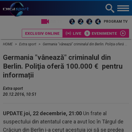
LIVE TV
PROGRAM TV
EXCLUSIV ONLINE
LIVE
EVENIMENTE
HOME
Extra sport
Germania "vânează" criminalul din Berlin. Poliţia oferă 100.000 € pentru informații
Germania "vânează" criminalul din
Berlin. Poliţia oferă 100.000 € pentru
informații
Extra sport
20.12.2016, 10:51
UPDATE joi, 22 decembrie, 21:00
Un frate al
suspectului din atentatul care a avut loc în Târgul de
Crăciun din Berlin i-a cerut acestuia joi să se predea