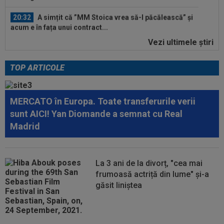
20:32
A simțit că ”MM Stoica vrea să-l păcălească” și
acum e în fața unui contract...
Vezi ultimele ştiri
21:29
EXCLUSIV
Conducerea de la Universitatea
Craiova a dat verdictul! Analiza transferurilor...
TOP ARTICOLE
21:19
Lovitura primită de Rapid la meciul cu UTA
MERCATO în Europa. Toate transferurile verii
21:06
FOTO
Ioana Țiriac a plecat din Dubai și nu s-
sunt AICI! Yan Diomande a semnat cu Real
a uitat deloc la bani: 2.000 de euro pe...
Madrid
21:05
Prima reacție a lui Ovidiu Burcă, după ce
Cosmin Matei a fost suspendat pentru...
La 3 ani de la divorț, "cea mai
21:01
LIVE VIDEO&TEXT
UTA - Rapid 0-0, ACUM,
frumoasă actriță din lume" și-a
pe Digi Sport 1. Padula a trimis mingea în bară!
găsit liniștea