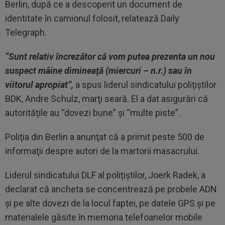
Berlin, după ce a descoperit un document de
identitate în camionul folosit, relatează Daily
Telegraph.
“Sunt relativ încrezător că vom putea prezenta un nou
suspect mâine dimineaţă (miercuri – n.r.) sau în
viitorul apropiat”,
a spus liderul sindicatului poliţiştilor
BDK, Andre Schulz, marţi seară. El a dat asigurări că
autorităţile au “dovezi bune” şi “multe piste”.
Poliţia din Berlin a anunţat că a primit peste 500 de
informaţii despre autori de la martorii masacrului.
Liderul sindicatului DLF al poliţiştilor, Joerk Radek, a
declarat că ancheta se concentrează pe probele ADN
şi pe alte dovezi de la locul faptei, pe datele GPS şi pe
materialele găsite în memoria telefoanelor mobile