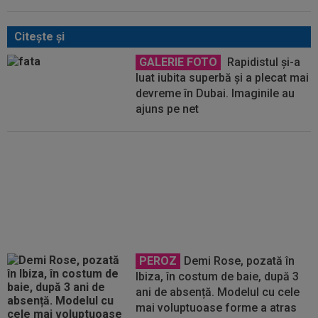
Citeşte şi
GALERIE FOTO
Rapidistul și-a
luat iubita superbă și a plecat mai
devreme în Dubai. Imaginile au
ajuns pe net
GALERIE FOTO
E de
nerecunoscut! Degradare
îngrijorătoare a lui Arnold
Schwarzenegger. Cum a fost
surprins la filmări
PEROZ
Demi Rose, pozată în
Ibiza, în costum de baie, după 3
ani de absență. Modelul cu cele
mai voluptuoase forme a atras