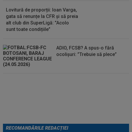
Lovitură de proporții: Ioan Varga,
gata să renunțe la CFR și să preia
alt club din SuperLigă: ”Acolo
sunt toate condițiile”
ADIO, FCSB? A spus-o fără
ocolișuri: ”Trebuie să plece”
Tragic: cel mai bun din istorie a
murit subit, la 43 de ani.
Solicitarea neobișnuită a familiei
RECOMANDĂRILE REDACȚIEI