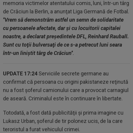
memoria victimelor atentatului comis, luni, într-un târg
de Crăciun la Berlin, a anunţat Liga Germană de Fotbal.
''Vrem să demonstrăm astfel un semn de solidaritate
cu persoanele afectate, dar şi cu locuitorii capitalei
noastre, a declarat preşedintele DFL, Reinhard Rauball.
Sunt cu toţii bulversaţi de ce s-a petrecut luni seara
într-un liniştit târg de Crăciun''
.
UPDATE 17:24
Serviciile secrete germane au
confirmat că persoana cu origini pakistaneze reţinută
nu a fost şoferul camionului care a provocat carnagiul
de aseară. Criminalul este în continuare în libertate.
Totodată, a fost dată publicităţii şi prima imagine cu
Lukasz Urban, şoferul de tir polonez ucis, de la care
teroristul a furat vehiculul crimei.