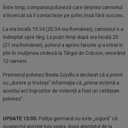
Între timp, compania poloneză care deţinea camionul
a încercat să îl contacteze pe şofer, însă fără succes.
La ora locală 19.34 (20.34 ora României), camionul s-a
îndreptat spre târg. La puţin timp după ora locală 20
(21 ora României), şoferul a aprins farurile şi a intrat în
plin în mulţimea strânsă la Târgul de Crăciun, omorând
12 oameni.
Premierul polonez Beata Szydlo a declarat că a primit
cu „durere şi tristeţe” informaţia că „prima victimă a
acestui act îngrozitor de violenţă a fost un cetăţean
polonez”.
UPDATE 15:05:
Poliţia germană nu este „sigură” că
suspectul arestat luni seara, după atentatul de la