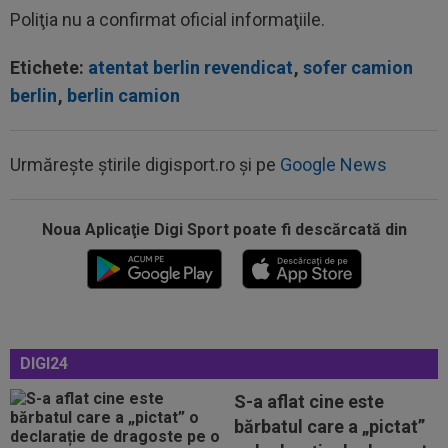
Poliţia nu a confirmat oficial informaţiile.
Etichete:
atentat berlin revendicat
,
sofer camion
berlin
,
berlin camion
Urmărește știrile digisport.ro și pe
Google News
21:05
Prima reacție a lui Ovidiu Burcă, după ce
Cosmin Matei a fost suspendat pentru...
Noua Aplicaţie Digi Sport poate fi descărcată din
21:01
LIVE VIDEO&TEXT
UTA - Rapid 0-0, ACUM,
pe Digi Sport 1. Padula a trimis mingea în bară!
20:51
Ce surpriză: Leandro Paredes, dorit de un
gigant din Europa după bătaia de la...
DIGI24
20:34
S-a decis! Pleacă de la Barcelona, după doar
un singur sezon
S-a aflat cine este
bărbatul care a „pictat”
20:32
A simțit că ”MM Stoica vrea să-l păcălească” și