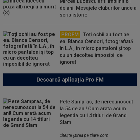
Mircea Lucescu ar fi împlinit 81
de ani. Mesajele cluburilor unde a
scris istorie
PROFM
Toți ochii au fost pe
ea. Bianca Censori, fotografiată
în L.A., în micro pantaloni și top
cu un decolteu imposibil de
ignorat
Descarcă aplicația Pro FM
Pete Sampras, de nerecunoscut
la 54 de ani! Cum arată acum
legenda cu 14 titluri de Grand
Slam
citeşte ştirea pe ziare.com