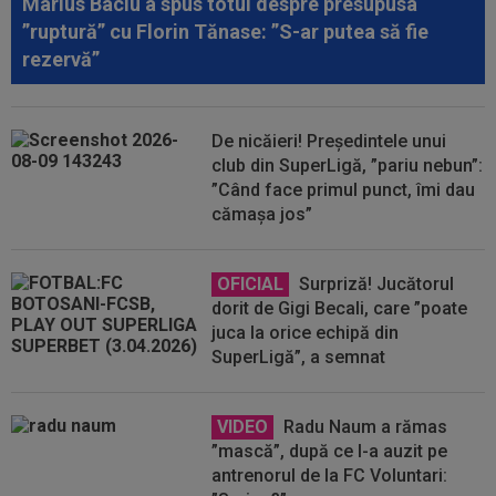
Marius Baciu a spus totul despre presupusa
”ruptură” cu Florin Tănase: ”S-ar putea să fie
rezervă”
De nicăieri! Președintele unui
club din SuperLigă, ”pariu nebun”:
”Când face primul punct, îmi dau
cămașa jos”
OFICIAL
Surpriză! Jucătorul
dorit de Gigi Becali, care ”poate
juca la orice echipă din
SuperLigă”, a semnat
VIDEO
Radu Naum a rămas
”mască”, după ce l-a auzit pe
antrenorul de la FC Voluntari: