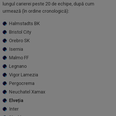
lungul carierei peste 20 de echipe, după cum
urmează (în ordine cronologică):
Halmstadts BK
Bristol City
Orebro SK
Isernia
Malmo FF
Legnano
Vigor Lamezia
Pergocrema
Neuchatel Xamax
Elveția
Inter