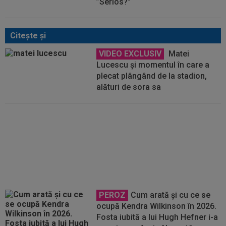
”Serios?”
Citeşte şi
VIDEO EXCLUSIV
Matei
Lucescu și momentul în care a
plecat plângând de la stadion,
alături de sora sa
VIDEO
Matei Lucescu: ”Mircea
nu a fost niciodată diagnosticat
cu leucemie! Ăsta este adevărul”
PEROZ
Cum arată și cu ce se
ocupă Kendra Wilkinson în 2026.
Fosta iubită a lui Hugh Hefner i-a