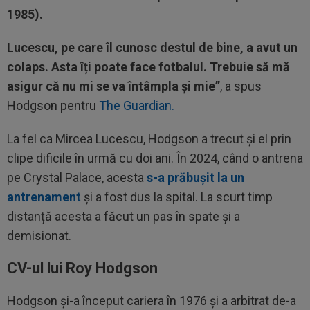
1985).
Lucescu, pe care îl cunosc destul de bine, a avut un
colaps. Asta îți poate face fotbalul. Trebuie să mă
asigur că nu mi se va întâmpla și mie”
, a spus
Hodgson pentru
The Guardian.
La fel ca Mircea Lucescu, Hodgson a trecut și el prin
clipe dificile în urmă cu doi ani. În 2024, când o antrena
pe Crystal Palace, acesta
s-a prăbușit la un
antrenament
și a fost dus la spital. La scurt timp
distanță acesta a făcut un pas în spate și a
demisionat.
CV-ul lui Roy Hodgson
Hodgson și-a început cariera în 1976 și a arbitrat de-a