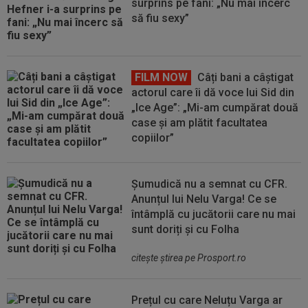
surprins pe fani: „Nu mai încerc
să fiu sexy”
FILM NOW
Câți bani a câștigat
actorul care îi dă voce lui Sid din
„Ice Age”: „Mi-am cumpărat două
case și am plătit facultatea
copiilor”
Șumudică nu a semnat cu CFR.
Anunțul lui Nelu Varga! Ce se
întâmplă cu jucătorii care nu mai
sunt doriți și cu Folha
citeşte ştirea pe Prosport.ro
Prețul cu care Neluțu Varga ar