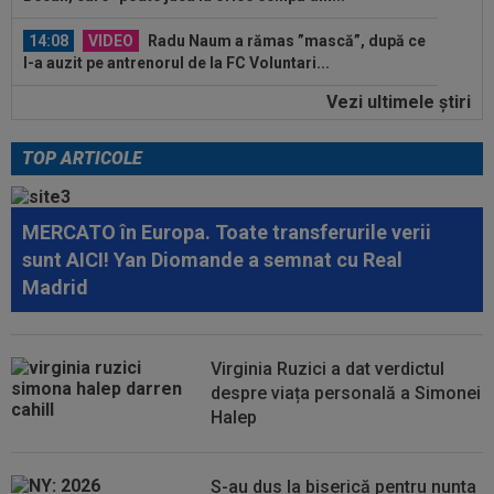
14:08
VIDEO
Radu Naum a rămas ”mască”, după ce
l-a auzit pe antrenorul de la FC Voluntari...
Vezi ultimele ştiri
13:47
Antrenorul lui Union SG a dat verdictul, după ce
Darius Olaru a fost rezervă și...
TOP ARTICOLE
15:06
Sepsi - FCSB | LIVE VIDEO, luni, 21:30, DGS 1.
Roș-albaștrii, ”ca acasă” la...
MERCATO în Europa. Toate transferurile verii
14:59
De nicăieri! Președintele unui club din
sunt AICI! Yan Diomande a semnat cu Real
SuperLigă, ”pariu nebun”: ”Când face...
Madrid
14:49
Marius Baciu a spus totul despre presupusa
”ruptură” cu Florin Tănase: ”S-ar...
Virginia Ruzici a dat verdictul
14:36
OFICIAL
România și-a anunțat lotul pentru
despre viața personală a Simonei
Campionatul European de la Zagreb
Halep
14:14
VIDEO
Rareș Pieleanu, campion la Curtea de
Argeș, după 6-2, 6-1 cu Giannicola Misasi
S-au dus la biserică pentru nunta