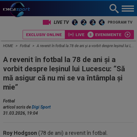
LIVE TV
PROGRAM TV
EXCLUSIV ONLINE
LIVE
EVENIMENTE
HOME
Fotbal
A revenit în fotbal la 78 de ani și a vorbit despre leșinul lui Lucescu: ”Să mă asigur că nu mi se va întâmpla și mie”
A revenit în fotbal la 78 de ani și a
vorbit despre leșinul lui Lucescu: ”Să
mă asigur că nu mi se va întâmpla și
mie”
Fotbal
articol scris de
Digi Sport
31.03.2026, 19:04
Roy Hodgson
(78 de ani) a revenit în fotbal.