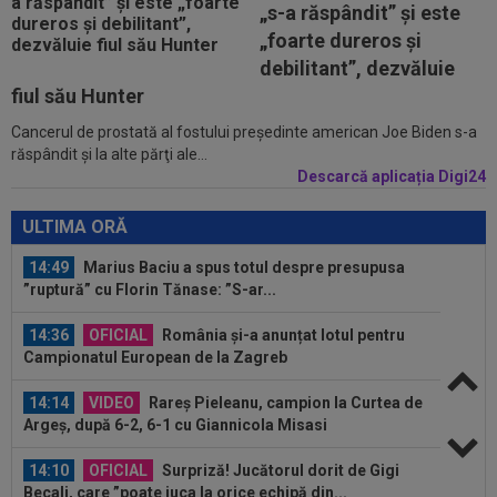
„s-a răspândit” şi este
l-a auzit pe antrenorul de la FC Voluntari...
„foarte dureros și
13:47
Antrenorul lui Union SG a dat verdictul, după ce
debilitant”, dezvăluie
Darius Olaru a fost rezervă și...
fiul său Hunter
Cancerul de prostată al fostului preşedinte american Joe Biden s-a
15:06
Sepsi - FCSB | LIVE VIDEO, luni, 21:30, DGS 1.
răspândit şi la alte părţi ale...
Roș-albaștrii, ”ca acasă” la...
Descarcă aplicația Digi24
14:59
De nicăieri! Președintele unui club din
SuperLigă, ”pariu nebun”: ”Când face...
ULTIMA ORĂ
14:49
Marius Baciu a spus totul despre presupusa
”ruptură” cu Florin Tănase: ”S-ar...
14:36
OFICIAL
România și-a anunțat lotul pentru
Campionatul European de la Zagreb
14:14
VIDEO
Rareș Pieleanu, campion la Curtea de
Argeș, după 6-2, 6-1 cu Giannicola Misasi
14:10
OFICIAL
Surpriză! Jucătorul dorit de Gigi
Becali, care ”poate juca la orice echipă din...