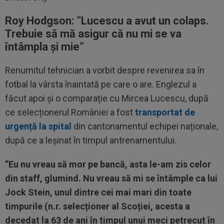
Roy Hodgson: ”Lucescu a avut un colaps.
Trebuie să mă asigur că nu mi se va
întâmpla și mie”
Renumitul tehnician a vorbit despre revenirea sa în
fotbal la vârsta înaintată pe care o are. Englezul a
făcut apoi și o comparație cu Mircea Lucescu, după
ce selecționerul României a fost
transportat de
urgență la spital
din cantonamentul echipei naționale,
după ce a leșinat în timpul antrenamentului.
”Eu nu vreau să mor pe bancă, asta le-am zis celor
din staff, glumind. Nu vreau să mi se întâmple ca lui
Jock Stein, unul dintre cei mai mari din toate
timpurile (n.r. selecționer al Scoției, acesta a
decedat la 63 de ani în timpul unui meci petrecut în