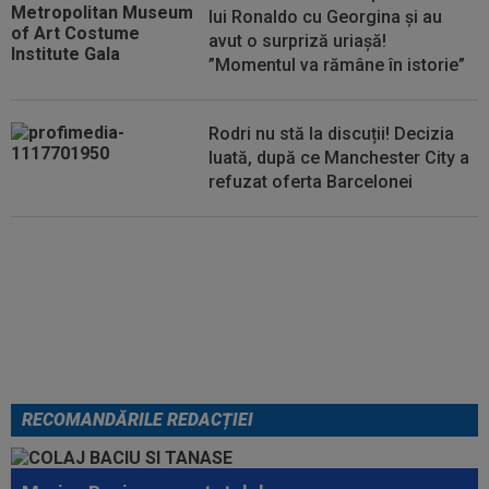
lui Ronaldo cu Georgina și au
avut o surpriză uriașă!
”Momentul va rămâne în istorie”
Rodri nu stă la discuții! Decizia
luată, după ce Manchester City a
refuzat oferta Barcelonei
Cel mai bine plătit jucător din
SuperLigă a devenit liber! Gigi
Becali spunea: ”Pregătesc o
bombă! Bani mulți”
RECOMANDĂRILE REDACȚIEI