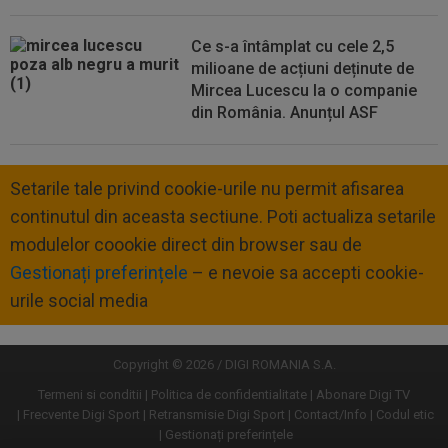
Ce s-a întâmplat cu cele 2,5
milioane de acțiuni deținute de
Mircea Lucescu la o companie
din România. Anunțul ASF
Setarile tale privind cookie-urile nu permit afisarea
continutul din aceasta sectiune. Poti actualiza setarile
modulelor coookie direct din browser sau de
Gestionați preferințele
– e nevoie sa accepti cookie-
urile social media
Copyright © 2026 / DIGI ROMANIA S.A.
Termeni si conditii
Politica de confidentialitate
Abonare Digi TV
Frecvente Digi Sport
Retransmisie Digi Sport
Contact/Info
Codul etic
Gestionați preferințele