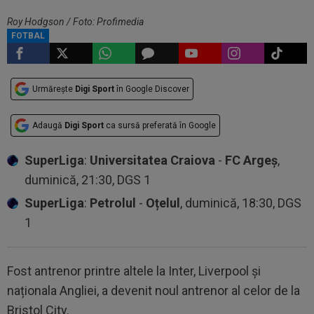
Roy Hodgson / Foto: Profimedia
FOTBAL
Urmărește
Digi Sport
în Google Discover
Adaugă
Digi Sport
ca sursă preferată în Google
SuperLiga
:
Universitatea Craiova
-
FC Argeș
,
duminică, 21:30, DGS 1
SuperLiga
:
Petrolul
-
Oțelul
, duminică, 18:30, DGS
1
Fost antrenor printre altele la Inter, Liverpool și
naționala Angliei, a devenit noul antrenor al celor de la
Bristol City.