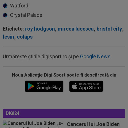
Watford
Crystal Palace
Etichete:
roy hodgson
,
mircea lucescu
,
bristol city
,
lesin
,
colaps
Urmărește știrile digisport.ro și pe
Google News
Noua Aplicaţie Digi Sport poate fi descărcată din
14:36
OFICIAL
România și-a anunțat lotul pentru
Campionatul European de la Zagreb
14:14
VIDEO
Rareș Pieleanu, campion la Curtea de
Argeș, după 6-2, 6-1 cu Giannicola Misasi
14:10
OFICIAL
Surpriză! Jucătorul dorit de Gigi
DIGI24
Becali, care ”poate juca la orice echipă din...
Cancerul lui Joe Biden
14:08
VIDEO
Radu Naum a rămas ”mască”, după ce