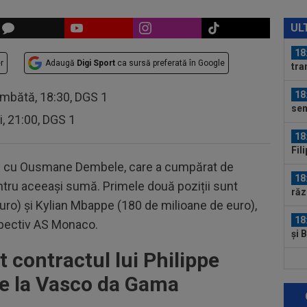
18
VID
UL
de 
18
r
Adaugă
Digi Sport
ca sursă preferată în Google
tra
Ca
18
âmbătă, 18:30, DGS 1
sem
ri, 21:00, DGS 1
18
Fil
Cra
 top cu Ousmane Dembele, care a cumpărat de
18
tru aceeași sumă. Primele două poziții sunt
răz
ro) și Kylian Mbappe (180 de milioane de euro),
18
spectiv AS Monaco.
și 
t contractul lui Philippe
18
Cum
e la Vasco da Gama
#4
17