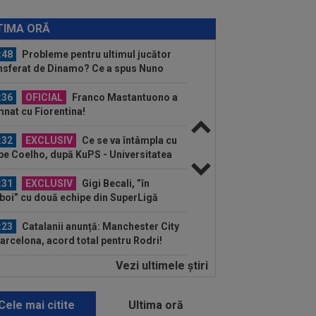
:48
Dinamo - FC Voluntari LIVE
EO, sâmbătă, 21:30, la DGS 1. Egalitate
TIMA ORĂ
puncte...
:48
Probleme pentru ultimul jucător
nsferat de Dinamo? Ce a spus Nuno
mpos
:36
OFICIAL
Franco Mastantuono a
nat cu Fiorentina!
:32
EXCLUSIV
Ce se va întâmpla cu
ipe Coelho, după KuPS - Universitatea
iova 1-1
:31
EXCLUSIV
Gigi Becali, ”în
boi” cu două echipe din SuperLigă
:23
Catalanii anunță: Manchester City
Barcelona, acord total pentru Rodri!
Vezi ultimele ştiri
:20
(P) O nouă etapă a gazdelor?
 arată Cotele Superbet pentru etapa
Cele mai citite
Ultima oră
:59
A început "showul" la Real Madrid: