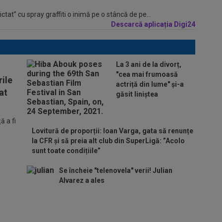
tat” cu spray graffiti o inimă pe o stâncă de pe...
Descarcă aplicația Digi24
La 3 ani de la divorț,
"cea mai frumoasă
ile
actriță din lume" și-a
at
găsit liniștea
 a fi
Lovitură de proporții: Ioan Varga, gata să renunțe
la CFR și să preia alt club din SuperLigă: ”Acolo
sunt toate condițiile”
Se încheie "telenovela" verii! Julian
Alvarez a ales
ADIO, FCSB? A spus-o
fără ocolișuri: ”Trebuie
să plece”