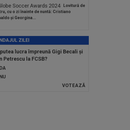
Lovitură de
tru, cu o zi înainte de nuntă: Cristiano
aldo și Georgina...
NDAJUL ZILEI
 putea lucra împreună Gigi Becali și
n Petrescu la FCSB?
DA
NU