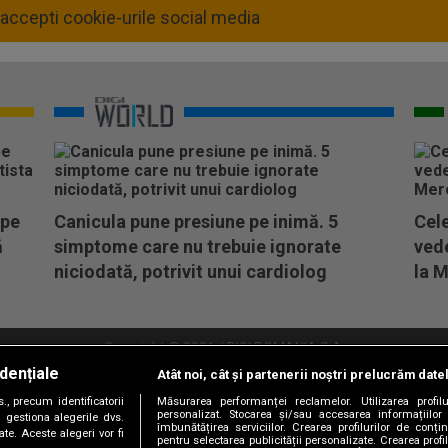
accepti cookie-urile social media
 pe
Canicula pune presiune pe inimă. 5
Cele
ă
simptome care nu trebuie ignorate
vede
niciodată, potrivit unui cardiolog
la M
Copyright © 2026 / DIGI ROMANIA S.A.
dențiale
Atât noi, cât și partenerii noștri prelucrăm date
litate
Abonare Digi TV
Frecvente Digi Sport
Retransmisie Digi Sport
Contac
, precum identificatorii
Măsurarea performanței reclamelor. Utilizarea profilu
personalizat. Stocarea și/sau accesarea informațiilor
Versiune mobil
 gestiona alegerile dvs.
îmbunătățirea serviciilor. Crearea profilurilor de conținu
te. Aceste alegeri vor fi
pentru selectarea publicității personalizate. Crearea profil