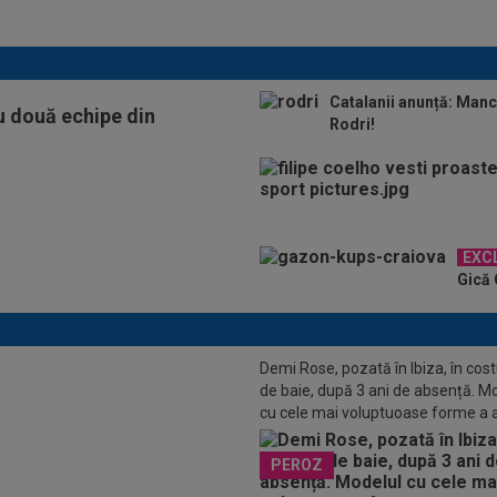
Catalanii anunță: Manc
cu două echipe din
Rodri!
EXC
Gică 
Demi Rose, pozată în Ibiza, în co
încheiat negocierile pentru
de baie, după 3 ani de absență. M
ferul lui Emiliano Martinez
cu cele mai voluptuoase forme a 
toate privirile
PEROZ