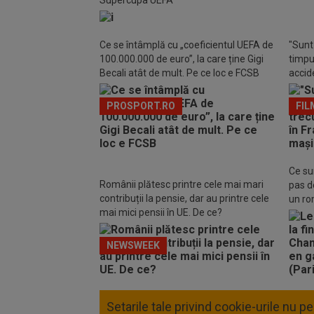
Supercupa UEFA
Ce se întâmplă cu „coeficientul UEFA de
"Sunt 
100.000.000 de euro”, la care ține Gigi
timpul
Becali atât de mult. Pe ce loc e FCSB
accide
din m
PROSPORT.RO
FIL
Ce su
Românii plătesc printre cele mai mari
pas d
contribuții la pensie, dar au printre cele
un r
mai mici pensii în UE. De ce?
NEWSWEEK
Setarile tale privind cookie-urile nu 