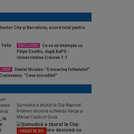
hester City și Barcelona, acord total pentru
EXCLUSIV
Ce se va întâmpla cu
Filipe Coelho, după KuPS -
Universitatea Craiova 1-1
LUSIV
Daniel Niculae: ”E moartea fotbalului!”.
Craioveanu: ”Ceva incredibil”
stum
Șumudică a zburat la Cluj-Napoca!
odelul
Întâlnire decisivă cu Neluţu Varga şi
atras
Marian Copilu în Gruia
FANATIK.RO