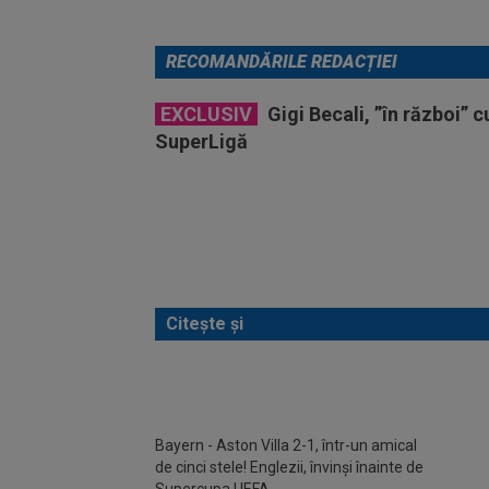
RECOMANDĂRILE REDACȚIEI
EXCLUSIV
Gigi Becali, ”în război” 
SuperLigă
Citește și
S-au 
trans
Bayern - Aston Villa 2-1, într-un amical
de cinci stele! Englezii, învinși înainte de