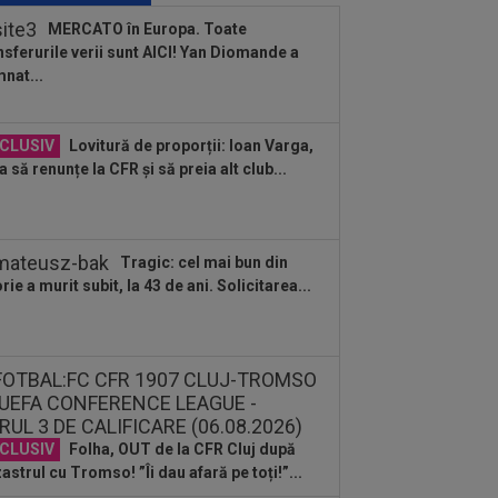
rinho, enervat la culme de
MERCATO în Europa. Toate
rentino...
nsferurile verii sunt AICI! Yan Diomande a
:59
Cristi Chivu a ”dat alarma”! Mesaj
nat...
m pentru conducerea de la Inter,
nte...
:51
LIVE VIDEO&SCORE
Unirea
CLUSIV
Lovitură de proporții: Ioan Varga,
bozia - Gloria Bistrița 0-0, ACUM, DGS
a să renunțe la CFR și să preia alt club...
Programul complet al etapei...
:48
Dinamo - FC Voluntari LIVE
EO, sâmbătă, 21:30, la DGS 1. Egalitate
puncte...
Tragic: cel mai bun din
:48
Probleme pentru ultimul jucător
orie a murit subit, la 43 de ani. Solicitarea...
nsferat de Dinamo? Ce a spus Nuno
mpos
:36
OFICIAL
Franco Mastantuono a
nat cu Fiorentina!
:32
EXCLUSIV
Ce se va întâmpla cu
ipe Coelho, după KuPS - Universitatea
iova 1-1
CLUSIV
Folha, OUT de la CFR Cluj după
astrul cu Tromso! ”Îi dau afară pe toți!”...