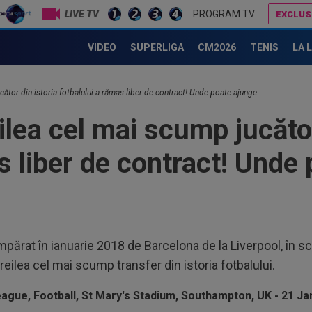
LIVE TV
PROGRAM TV
EXCLUS
spus "DA" unui gigant din Europa!
Gigi Becali, ”în război” cu două echipe din SuperLigă
VIDEO
SUPERLIGA
CM2026
TENIS
LA 
18
răz
ucător din istoria fotbalului a rămas liber de contract! Unde poate ajunge
18
eilea cel mai scump jucător
și 
s liber de contract! Unde
18
Cum
#4
17
Mou
Flo
17
umpărat în ianuarie 2018 de Barcelona de la Liverpool, în
fer
reilea cel mai scump transfer din istoria fotbalului.
înai
18
Slo
1. 