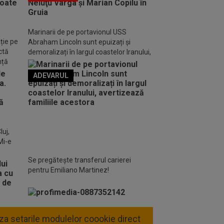
Marinarii de pe portavionul USS
ție pe
Abraham Lincoln sunt epuizați și
ctă
demoralizați în largul coastelor Iranului,
nță
avertizează familiile acestora
ADEVARUL
o FM
luj,
Mi-e
Se pregătește transferul carierei
pentru Emiliano Martinez!
liza setarile modulelor coookie direct