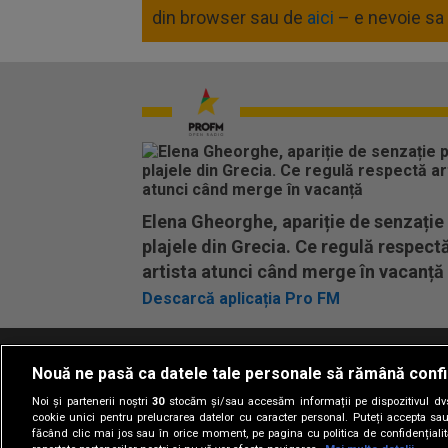
din browser sau de
aici
– e nevoie sa 
Elena Gheorghe, apariție de senzație
plajele din Grecia. Ce regulă respect
artista atunci când merge în vacanță
Descarcă aplicația Pro FM
Nouă ne pasă ca datele tale personale să rămână confi
Termeni si conditii
Politica de confidentia
Noi și partenerii noștri
30
stocăm și/sau accesăm informații pe dispozitivul dvs.
cookie unici pentru prelucrarea datelor cu caracter personal. Puteți accepta sau
făcând clic mai jos sau în orice moment, pe pagina cu politica de confidențialita