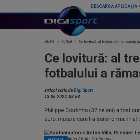
DESCARCĂ APLICAȚIA
Surpriză! Philippe Coutinho își negociază revenirea în Europa
Direct de la Cupa Mondială: Dibu Martinez i-a 
HOME
Fotbal
Ce lovitură: al treilea cel mai scump j
Ce lovitură: al tr
fotbalului a răma
articol scris de
Digi Sport
13.06.2024, 08:58
Philippe Coutinho (32 de ani) a fost c
euro, mutare care l-a transformat în al t
Philippe Coutinho / Foto: Profimedia
FOTBAL