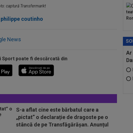
Foto: captură Transfermarkt
tea
philippe coutinho
Ron
gle News
SO
Ar
i Sport poate fi descărcată din
Da
S-a aflat cine este bărbatul care a
„pictat” o declarație de dragoste pe o
stâncă de pe Transfăgărășan. Anunțul