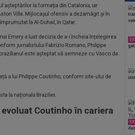
l așteptărilor la formația din Catalonia, iar
Mou
Flo
 Aston Villa. Mijlocașul ofensiv a dezamăgit și în
tra
17
sem
împrumutat la Al-Duhail, în Qatar.
fer
înai
18
nai Emery a luat decizia de a-i încheia înțelegerea
EX
Slo
onform jurnalistului Fabrizio Romano, Philippe
gat
1. 
r brazilianul este așteptat să semneze cu Vasco da
18
VID
.
de 
18
ață a lui Philippe Coutinho, conform site-ului de
ist
tra
Ca
18
ta la naționala Braziliei.
sem
 evoluat Coutinho în cariera
18
Fil
Cra
EX
dez