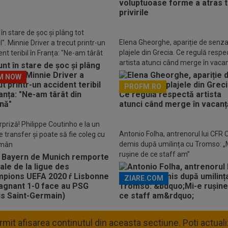
în stare de șoc și plâng tot
Elena Gheorghe, apariție de senza
". Minnie Driver a trecut printr-un
plajele din Grecia. Ce regulă respe
nt teribil în Franța: "Ne-am târât
artista atunci când merge în vaca
așină"
M NOW
PROFM.RO
Descarcă aplicația Pr
rpriză! Philippe Coutinho e la un
Antonio Folha, antrenorul lui CFR C
e transfer și poate să fie coleg cu
demis după umilința cu Tromso: „
omân
rușine de ce staff am”
ZIARE.COM
permit afisarea continutul din aceasta sectiune. Poti actua