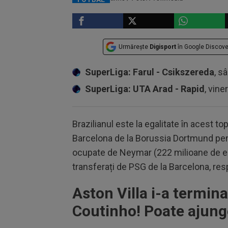
Urmărește
Digisport
în Google Discove
SuperLiga: Farul - Csikszereda
, s
SuperLiga: UTA Arad - Rapid
, vine
Brazilianul este la egalitate în acest
Barcelona de la Borussia Dortmund pen
ocupate de Neymar (222 milioane de eu
transferați de PSG de la Barcelona, re
Aston Villa i-a termina
Coutinho! Poate ajung