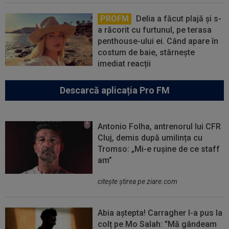
PROFM
Delia a făcut plajă și s-
a răcorit cu furtunul, pe terasa
penthouse-ului ei. Când apare în
costum de baie, stârnește
imediat reacții
Descarcă aplicația Pro FM
Antonio Folha, antrenorul lui CFR
Cluj, demis după umilința cu
Tromso: „Mi-e rușine de ce staff
am”
citeşte ştirea pe ziare.com
Abia aștepta! Carragher l-a pus la
colț pe Mo Salah: "Mă gândeam