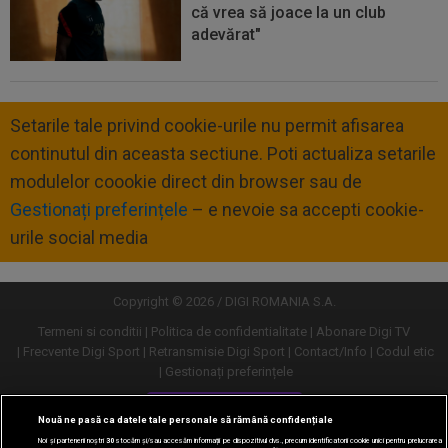
că vrea să joace la un club
adevărat"
Setarile tale privind cookie-urile nu permit afisarea
continutul din aceasta sectiune. Poti actualiza setarile
modulelor coookie direct din browser sau de
Gestionați preferințele
– e nevoie sa accepti cookie-
urile social media
Copyright © 2026 / DIGI ROMANIA S.A.
Termeni si conditii
Politica de confidentialitate
Abonare Digi TV
Frecvente Digi Sport
Retransmisie Digi Sport
Contact/Info
Codul etic
Gestionați preferințele
Versiune desktop
Nouă ne pasă ca datele tale personale să rămână confidențiale
Noi și partenerii noștri
30
stocăm și/sau accesăm informații pe dispozitivul dvs., precum identificatorii cookie unici pentru prelucrarea