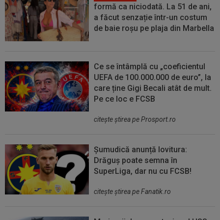
formă ca niciodată. La 51 de ani,
a făcut senzație într-un costum
de baie roșu pe plaja din Marbella
Ce se întâmplă cu „coeficientul
UEFA de 100.000.000 de euro”, la
care ține Gigi Becali atât de mult.
Pe ce loc e FCSB
citeşte ştirea pe Prosport.ro
Șumudică anunță lovitura:
Drăguș poate semna în
SuperLiga, dar nu cu FCSB!
citeşte ştirea pe Fanatik.ro