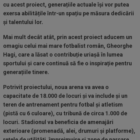
cu acest proiect, generațiile actuale își vor putea
exersa abilitățile într-un spațiu pe măsura dedicării
și talentului lor.
Mai mult decât atât, prin acest proiect aducem un
omagiu celui mai mare fotbalist român, Gheorghe
Hagi, care a lăsat o contribuție uriașă în lumea
sportului și care continuă să fie o inspirație pentru
generațiile tinere.
Potrivit proiectului, noua arena va avea o
capacitate de 18.000 de locuri și va include și un
teren de antrenament pentru fotbal și atletism
(pistă cu 6 culoare), cu tribună de circa 1.000 de
locuri. Stadionul va beneficia de amenajări
exterioare (promenadă, alei, drumuri și platforme),
rețele de utilități, împrejmuire și zone de parcare