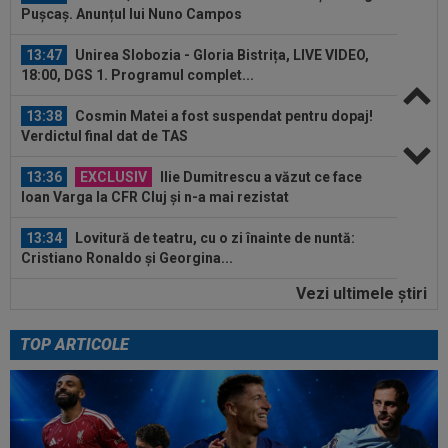
Pușcaș. Anunțul lui Nuno Campos
13:47
Unirea Slobozia - Gloria Bistrița, LIVE VIDEO,
18:00, DGS 1. Programul complet...
13:38
Cosmin Matei a fost suspendat pentru dopaj!
Verdictul final dat de TAS
13:36
EXCLUSIV
Ilie Dumitrescu a văzut ce face
Ioan Varga la CFR Cluj și n-a mai rezistat
13:34
Lovitură de teatru, cu o zi înainte de nuntă:
Cristiano Ronaldo și Georgina...
Vezi ultimele ştiri
13:31
EXCLUSIV
UTA Arad i-a decis viitorul lui
Adrian Mihalcea, fără victorie în acest sezon
TOP ARTICOLE
13:21
”Victima” pe care o face Rodri la Barcelona!
Catalanii l-au scos la vânzare
14:07
Endrick va rămâne în La Liga, dar nu la Real
Madrid!