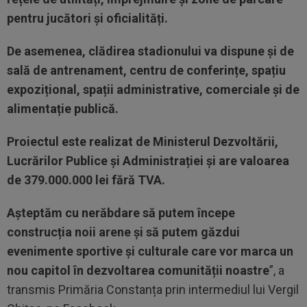
pentru jucători și oficialități.
De asemenea, clădirea stadionului va dispune și de
sală de antrenament, centru de conferințe, spațiu
expozițional, spații administrative, comerciale și de
alimentație publică.
Proiectul este realizat de Ministerul Dezvoltării,
Lucrărilor Publice și Administrației și are valoarea
de 379.000.000 lei fără TVA.
Așteptăm cu nerăbdare să putem începe
construcția noii arene și să putem găzdui
evenimente sportive și culturale care vor marca un
nou capitol în dezvoltarea comunității noastre
”, a
transmis Primăria Constanța prin intermediul lui Vergil