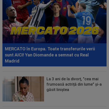
14:02
Dinamo, fără Mamoudou Karamoko și George
Pușcaș. Anunțul lui Nuno Campos
13:47
Unirea Slobozia - Gloria Bistrița, LIVE VIDEO,
18:00, DGS 1. Programul complet...
13:38
Cosmin Matei a fost suspendat pentru dopaj!
Verdictul final dat de TAS
MERCATO în Europa. Toate transferurile verii
13:36
EXCLUSIV
Ilie Dumitrescu a văzut ce face
sunt AICI! Yan Diomande a semnat cu Real
Ioan Varga la CFR Cluj și n-a mai rezistat
Madrid
La 3 ani de la divorț, "cea mai
frumoasă actriță din lume" și-a
găsit liniștea