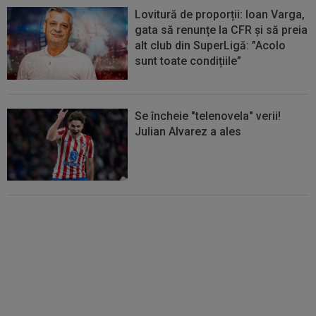
Lovitură de proporții: Ioan Varga,
gata să renunțe la CFR și să preia
alt club din SuperLigă: ”Acolo
sunt toate condițiile”
Se încheie "telenovela" verii!
Julian Alvarez a ales
EXCLUSIV
ADIO, FCSB? A spus-
o fără ocolișuri: ”Trebuie să
plece”