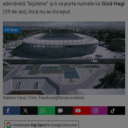
adevărată ”bijuterie” și îi va purta numele lui
Gică Hagi
(59 de ani), încă nu au început.
FOTBAL
Stadion Farul / Foto: Facebook@farulconstanta
Urmărește
Digi Sport
în Google Discover