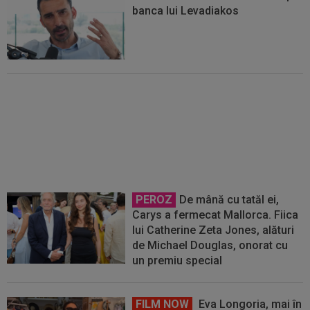
banca lui Levadiakos
OFICIAL
PSG a plătit
50.000.000€ și a rezolvat
transferul
PEROZ
De mână cu tatăl ei,
Carys a fermecat Mallorca. Fiica
lui Catherine Zeta Jones, alături
de Michael Douglas, onorat cu
un premiu special
FILM NOW
Eva Longoria, mai în