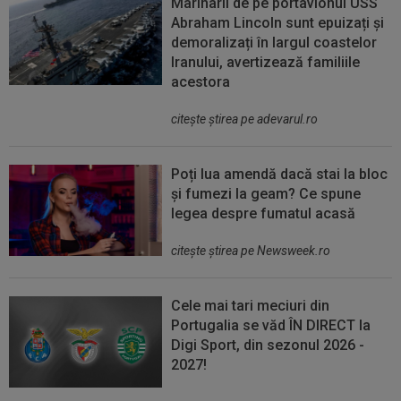
Marinarii de pe portavionul USS
Abraham Lincoln sunt epuizați și
demoralizați în largul coastelor
Iranului, avertizează familiile
acestora
citeşte ştirea pe adevarul.ro
Poți lua amendă dacă stai la bloc
și fumezi la geam? Ce spune
legea despre fumatul acasă
citeşte ştirea pe Newsweek.ro
Cele mai tari meciuri din
Portugalia se văd ÎN DIRECT la
Digi Sport, din sezonul 2026 -
2027!