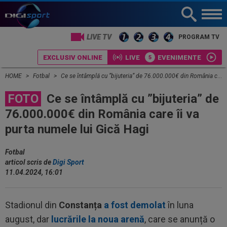
LIVE TV
PROGRAM TV
EXCLUSIV ONLINE
LIVE
EVENIMENTE
HOME
Fotbal
Ce se întâmplă cu ”bijuteria” de 76.000.000€ din România care îi va purta numele lui Gică Hagi
FOTO
Ce se întâmplă cu ”bijuteria” de
76.000.000€ din România care îi va
purta numele lui Gică Hagi
Fotbal
articol scris de
Digi Sport
11.04.2024, 16:01
Stadionul din
Constanța
a fost demolat
în luna
august, dar
lucrările la noua arenă
, care se anunță o