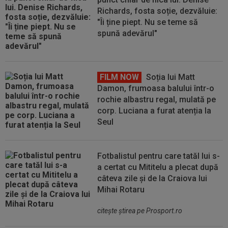
Richards, fosta soție, dezvăluie:
"Îi ține piept. Nu se teme să
spună adevărul"
FILM NOW
Soția lui Matt
Damon, frumoasa balului într-o
rochie albastru regal, mulată pe
corp. Luciana a furat atenția la
Seul
Fotbalistul pentru care tatăl lui s-
a certat cu Mititelu a plecat după
câteva zile și de la Craiova lui
Mihai Rotaru
citeşte ştirea pe Prosport.ro