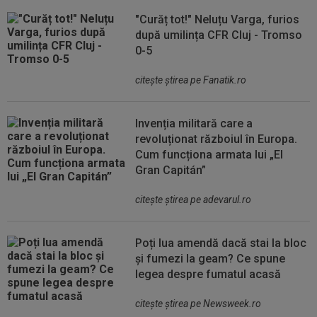
"Curăț tot!" Neluțu Varga, furios
după umilința CFR Cluj - Tromso
0-5
citeşte ştirea pe Fanatik.ro
Invenția militară care a
revoluționat războiul în Europa.
Cum funcționa armata lui „El
Gran Capitán”
citeşte ştirea pe adevarul.ro
Poți lua amendă dacă stai la bloc
și fumezi la geam? Ce spune
legea despre fumatul acasă
citeşte ştirea pe Newsweek.ro