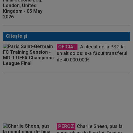
Citeşte şi
OFICIAL
A plecat de la PSG la
un alt colos: s-a făcut transferul
de 40.000.000€
Surpriză! Echipa care are cei mai
mulți jucători implicați în finala
Cupei Mondiale 2026: Spania -
Argentina
PEROZ
Charlie Sheen, pus la
punct chiar de fiica lui. Denise