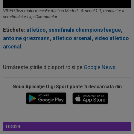
VIDEO Rezumatul meciului Atletico Madrid - Arsenal 1-1, manșa tur a
semifinalelor Ligii Campionilor
Etichete:
atletico
,
semifinala champions league
,
antoine griezmann
,
atletico arsenal
,
video atletico
arsenal
Urmărește știrile digisport.ro și pe
Google News
08:19
Primul jucător OUT de la CFR Cluj, după 0-5 cu
Tromso
Noua Aplicaţie Digi Sport poate fi descărcată din
08:13
După ce au refuzat să cânte imnul naţional şi au
fugit din ţară, "trădătoarele"...
07:55
Gata: Rodri și-a dat acordul pentru transfer!
Agentul său a ”rupt” tăcerea
DIGI24
07:47
EXCLUSIV
Ar fi transferul verii! Ilie