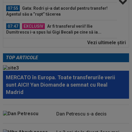
07:47
EXCLUSIV
Ar fi transferul verii! Ilie
Dumitrescu i-a spus lui Gigi Becali pe cine să ia...
07:24
”Au schimbat contractul”! Decizia luată de Real
Madrid pentru transferul lui...
Vezi ultimele ştiri
08:30
UTA - Rapid, LIVE VIDEO, vineri, 21:00, în direct
la Digi Sport 1. Se anunță un...
TOP ARTICOLE
08:27
S-a încheiat ”telenovela” transferului lui Julian
Alvarez
MERCATO în Europa. Toate transferurile verii
08:26
Vinicius Junior, mesaj pentru Florentino Perez
sunt AICI! Yan Diomande a semnat cu Real
și Jose Mourinho, după ce a...
Madrid
08:19
Primul jucător OUT de la CFR Cluj, după 0-5 cu
Tromso
Dan Petrescu s-a decis
08:13
După ce au refuzat să cânte imnul naţional şi au
fugit din ţară, "trădătoarele"...