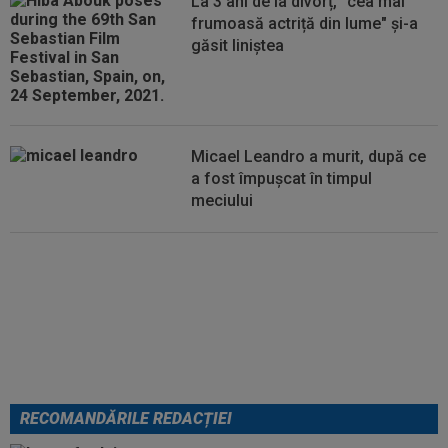
La 3 ani de la divorț, "cea mai
frumoasă actriță din lume" și-a
găsit liniștea
Micael Leandro a murit, după ce
a fost împușcat în timpul
meciului
Se încheie "telenovela" verii!
Julian Alvarez a ales
RECOMANDĂRILE REDACȚIEI