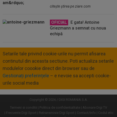
citeşte ştirea pe ziare.com
OFICIAL
E gata! Antoine
Griezmann a semnat cu noua
echipă
Setarile tale privind cookie-urile nu permit afisarea
continutul din aceasta sectiune. Poti actualiza setarile
modulelor coookie direct din browser sau de
Gestionați preferințele
– e nevoie sa accepti cookie-
urile social media
Copyright © 2026 / DIGI ROMANIA S.A.
Termeni si conditii
Politica de confidentialitate
Abonare Digi TV
Frecvente Digi Sport
Retransmisie Digi Sport
Contact/Info
Codul etic