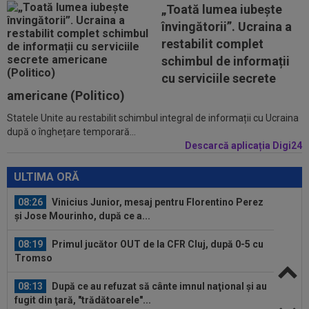
„Toată lumea iubește
Dumitrescu i-a spus lui Gigi Becali pe cine să ia...
învingătorii”. Ucraina a
07:24
”Au schimbat contractul”! Decizia luată de Real
restabilit complet
Madrid pentru transferul lui...
schimbul de informații
cu serviciile secrete
08:30
UTA - Rapid, LIVE VIDEO, vineri, 21:00, în direct
americane (Politico)
la Digi Sport 1. Se anunță un...
Statele Unite au restabilit schimbul integral de informații cu Ucraina
08:27
S-a încheiat ”telenovela” transferului lui Julian
după o înghețare temporară...
Alvarez
Descarcă aplicația Digi24
08:26
Vinicius Junior, mesaj pentru Florentino Perez
ULTIMA ORĂ
și Jose Mourinho, după ce a...
08:19
Primul jucător OUT de la CFR Cluj, după 0-5 cu
Tromso
08:13
După ce au refuzat să cânte imnul naţional şi au
fugit din ţară, "trădătoarele"...
07:55
Gata: Rodri și-a dat acordul pentru transfer!
Agentul său a ”rupt” tăcerea