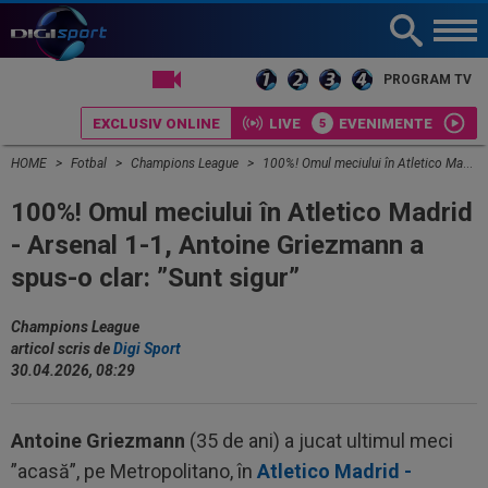
LIVE TV
PROGRAM TV
EXCLUSIV ONLINE
LIVE
EVENIMENTE
HOME
Fotbal
Champions League
100%! Omul meciului în Atletico Madrid - Arsenal 1-1, Antoine Griezmann a spus-o clar: ”Sunt sigur”
100%! Omul meciului în Atletico Madrid
- Arsenal 1-1, Antoine Griezmann a
spus-o clar: ”Sunt sigur”
Champions League
articol scris de
Digi Sport
30.04.2026, 08:29
Antoine Griezmann
(35 de ani) a jucat ultimul meci
”acasă”, pe Metropolitano, în
Atletico Madrid -