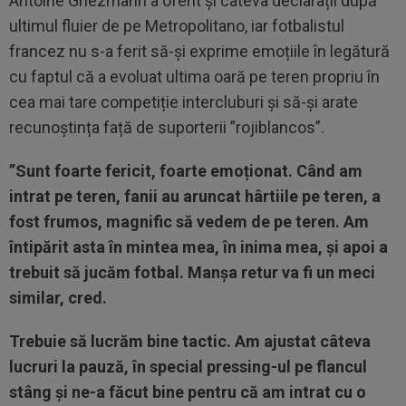
Antoine Griezmann a oferit și câteva declarații după
ultimul fluier de pe Metropolitano, iar fotbalistul
francez nu s-a ferit să-și exprime emoțiile în legătură
cu faptul că a evoluat ultima oară pe teren propriu în
cea mai tare competiție intercluburi și să-și arate
recunoștința față de suporterii ”rojiblancos”.
”Sunt foarte fericit, foarte emoționat. Când am
intrat pe teren, fanii au aruncat hârtiile pe teren, a
fost frumos, magnific să vedem de pe teren. Am
întipărit asta în mintea mea, în inima mea, și apoi a
trebuit să jucăm fotbal. Manșa retur va fi un meci
similar, cred.
Trebuie să lucrăm bine tactic. Am ajustat câteva
lucruri la pauză, în special pressing-ul pe flancul
stâng și ne-a făcut bine pentru că am intrat cu o