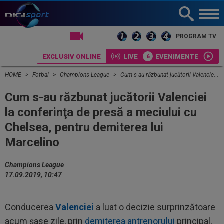
LIVE TV
PROGRAM TV
EXCLUSIV ONLINE
LIVE
EVENIMENTE
HOME
Fotbal
Champions League
Cum s-au răzbunat jucătorii Valenciei la conferinţa de presă a meciului cu Chelsea, pentru demiterea lui Marcelino
Cum s-au răzbunat jucătorii Valenciei
la conferinţa de presă a meciului cu
Chelsea, pentru demiterea lui
Marcelino
Champions League
17.09.2019, 10:47
Conducerea
Valenciei
a luat o decizie surprinzătoare
acum şase zile, prin
demiterea antrenorului
principal,