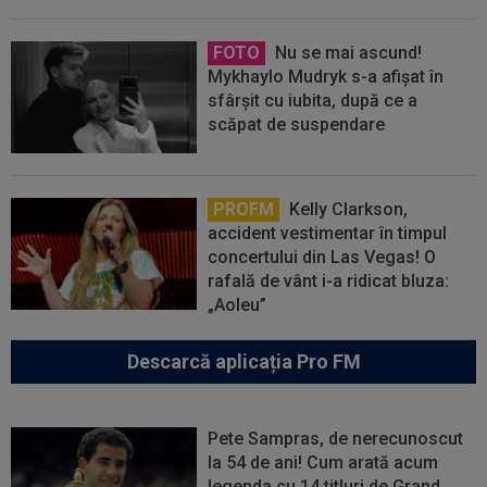
FOTO
Nu se mai ascund!
Mykhaylo Mudryk s-a afișat în
sfârșit cu iubita, după ce a
scăpat de suspendare
PROFM
Kelly Clarkson,
accident vestimentar în timpul
concertului din Las Vegas! O
rafală de vânt i-a ridicat bluza:
„Aoleu”
Descarcă aplicația Pro FM
Pete Sampras, de nerecunoscut
la 54 de ani! Cum arată acum
legenda cu 14 titluri de Grand