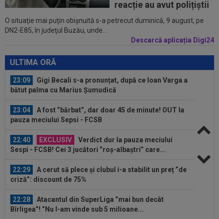
putut abține: ”Să vă fie rușine...
reacție au avut polițiștii
O situaţie mai puţin obişnuită s-a petrecut duminică, 9 august, pe
23:11
VIDEO
Matei Popa, gafă uriașă în Sepsi -
DN2-E85, în judeţul Buzău, unde...
FCSB
Descarcă aplicația Digi24
23:10
LIVE VIDEO&TEXT
Sepsi - FCSB 0-0.
Presiune la ambele porți pe final de meci
ULTIMA ORĂ
23:09
Gigi Becali s-a pronunțat, după ce Ioan Varga a
bătut palma cu Marius Șumudică
23:04
A fost ”bărbat”, dar doar 45 de minute! OUT la
pauza meciului Sepsi - FCSB
22:40
EXCLUSIV
Verdict dur la pauza meciului
Sespi - FCSB! Cei 3 jucători ”roș-albaștri” care...
22:29
A cerut să plece și clubul i-a stabilit un preț ”de
criză”: discount de 75%
22:28
Atacantul din SuperLiga ”mai bun decât
Bîrligea”! ”Nu l-am vinde sub 5 milioane...