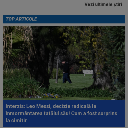
Vezi ultimele ştiri
22:27
A fost la meciul din această etapă și nu s-a
putut abține: ”Să vă fie rușine...
TOP ARTICOLE
23:11
VIDEO
Matei Popa, gafă uriașă în Sepsi -
FCSB
23:10
LIVE VIDEO&TEXT
Sepsi - FCSB 0-0.
Presiune la ambele porți pe final de meci
23:09
Gigi Becali s-a pronunțat, după ce Ioan Varga a
bătut palma cu Marius Șumudică
23:04
A fost ”bărbat”, dar doar 45 de minute! OUT la
pauza meciului Sepsi - FCSB
22:40
EXCLUSIV
Verdict dur la pauza meciului
Sespi - FCSB! Cei 3 jucători ”roș-albaștri” care...
Interzis: Leo Messi, decizie radicală la
înmormântarea tatălui său! Cum a fost surprins
la cimitir