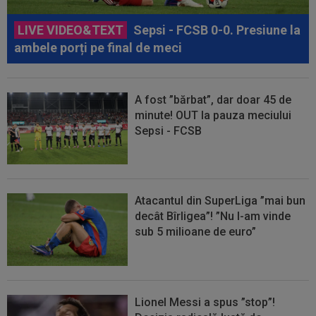
LIVE VIDEO&TEXT
Sepsi - FCSB 0-0. Presiune la
ambele porți pe final de meci
A fost ”bărbat”, dar doar 45 de
minute! OUT la pauza meciului
Sepsi - FCSB
Atacantul din SuperLiga ”mai bun
decât Bîrligea”! ”Nu l-am vinde
sub 5 milioane de euro”
Lionel Messi a spus ”stop”!