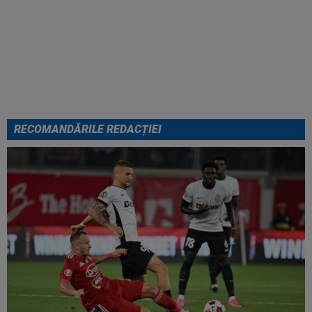
VIDEO
Universitatea Craiova -
FC Argeș 0-1. Golul din minutul 7
a decis meciul. Campioana a
ratat din toate pozițiile
RECOMANDĂRILE REDACȚIEI