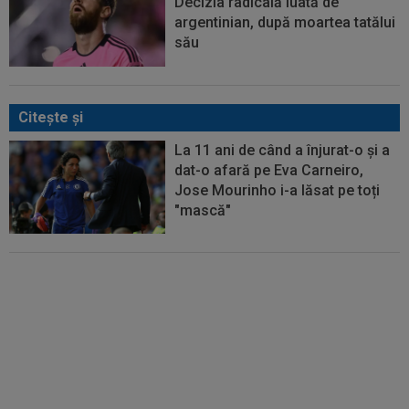
Decizia radicală luată de
argentinian, după moartea tatălui
său
Citeşte şi
La 11 ani de când a înjurat-o și a
dat-o afară pe Eva Carneiro,
Jose Mourinho i-a lăsat pe toți
"mască"
FIFA încă datorează cluburilor
215 milioane de euro după
Campionatul Mondial al
Cluburilor