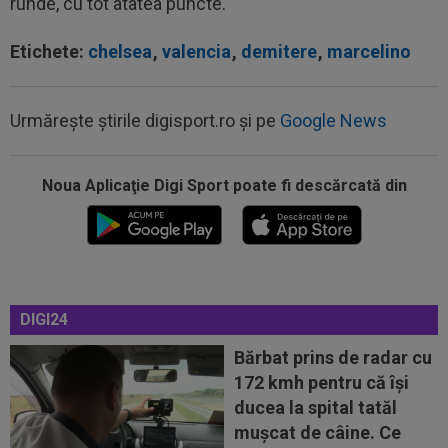
runde, cu tot atâtea puncte.
Etichete:
chelsea
,
valencia
,
demitere
,
marcelino
Urmărește știrile digisport.ro și pe
Google News
Noua Aplicaţie Digi Sport poate fi descărcată din
23:04
A fost ”bărbat”, dar doar 45 de minute! OUT la
pauza meciului Sepsi - FCSB
22:40
EXCLUSIV
Verdict dur la pauza meciului
Sespi - FCSB! Cei 3 jucători ”roș-albaștri” care...
22:29
A cerut să plece și clubul i-a stabilit un preț ”de
DIGI24
criză”: discount de 75%
Bărbat prins de radar cu
22:28
Atacantul din SuperLiga ”mai bun decât
172 kmh pentru că își
Bîrligea”! ”Nu l-am vinde sub 5 milioane...
ducea la spital tatăl
22:27
A fost la meciul din această etapă și nu s-a
muşcat de câine. Ce