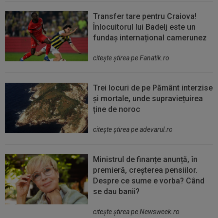
Transfer tare pentru Craiova!
Înlocuitorul lui Badelj este un
fundaș internațional camerunez
citeşte ştirea pe Fanatik.ro
Trei locuri de pe Pământ interzise
și mortale, unde supraviețuirea
ține de noroc
citeşte ştirea pe adevarul.ro
Ministrul de finanțe anunță, în
premieră, creșterea pensiilor.
Despre ce sume e vorba? Când
se dau banii?
citeşte ştirea pe Newsweek.ro