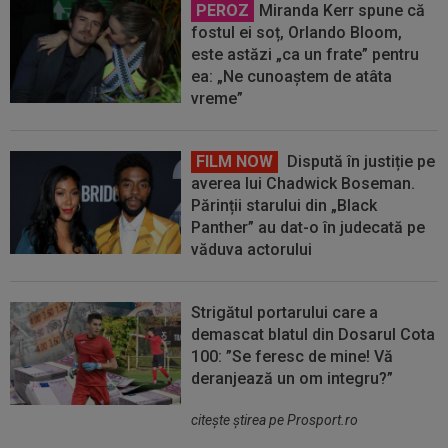
PEROZ
Miranda Kerr spune că
fostul ei soț, Orlando Bloom,
este astăzi „ca un frate” pentru
ea: „Ne cunoaștem de atâta
vreme”
FILM NOW
Dispută în justiție pe
averea lui Chadwick Boseman.
Părinții starului din „Black
Panther” au dat-o în judecată pe
văduva actorului
Strigătul portarului care a
demascat blatul din Dosarul Cota
100: ”Se feresc de mine! Vă
deranjează un om integru?”
citeşte ştirea pe Prosport.ro