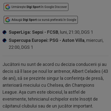
Urmărește
Digi Sport
în Google Discover
Adaugă
Digi Sport
ca sursă preferată în Google
SuperLiga: Sepsi - FCSB
, luni, 21:30, DGS 1
Supercupa Europei: PSG - Aston Villa
, miercuri,
22:00, DGS 1
Jucătorii nu sunt de acord cu decizia conducerii şi au
decis să îl lase pe noul lor antrenor, Albert Celades (43
de ani), să se prezinte singur la conferinţa de presă,
anterioară meciului cu Chelsea, din Champions
League. Aşa cum este obiceiul, la astfel de
evenimente, tehnicianul echipelor este însoţit de
căpitanul clubului sau de un jucător important.