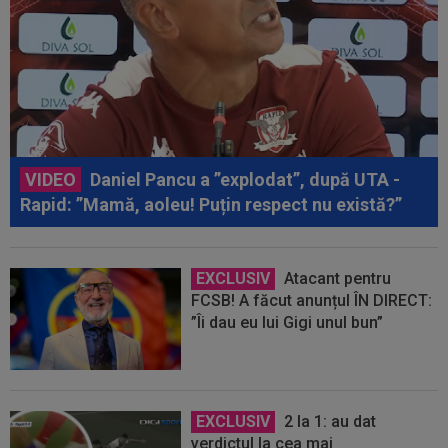
VIDEO
Daniel Pancu a ”explodat”, după UTA -
Rapid: ”Mamă, aoleu! Puțin respect nu există?”
EXCLUSIV
Atacant pentru
FCSB! A făcut anunțul ÎN DIRECT:
”Îi dau eu lui Gigi unul bun”
EXCLUSIV
2 la 1: au dat
verdictul la cea mai