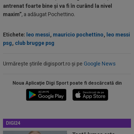
antrenat foarte bine și va fi în curând la nivel
maxim”
, a adăugat Pochettino.
Etichete:
leo messi
,
mauricio pochettino
,
leo messi
psg
,
club brugge psg
Urmărește știrile digisport.ro și pe
Google News
Noua Aplicaţie Digi Sport poate fi descărcată din
00:27
EXCLUSIV
Radu Naum, reacția serii după ce
Marius Șumudică a început negocierile cu CFR...
00:14
OFICIAL
Dezastru: după Barcelona, a ratat
transferul la încă o echipă de UCL! Picat la...
DIGI24
00:02
EXCLUSIV
Rapid a dat lovitura! Victor
Angelescu a anunțat transferul: "Foarte bun"