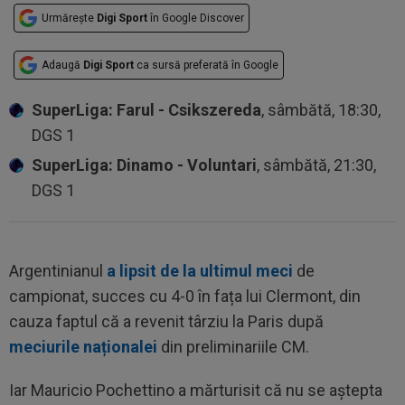
Urmărește
Digi Sport
în Google Discover
Adaugă
Digi Sport
ca sursă preferată în Google
SuperLiga: Farul - Csikszereda
, sâmbătă, 18:30,
DGS 1
SuperLiga: Dinamo - Voluntari
, sâmbătă, 21:30,
DGS 1
Argentinianul
a lipsit de la ultimul meci
de
campionat, succes cu 4-0 în fața lui Clermont, din
cauza faptul că a revenit târziu la Paris după
meciurile naționalei
din preliminariile CM.
Iar Mauricio Pochettino a mărturisit că nu se aștepta