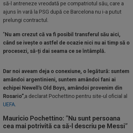
să-l antreneze vreodată pe compatriotul său, care a
ajuns în vară la PSG după ce Barcelona nu i-a putut
prelungi contractul.
”
Nu am crezut că va fi posibil transferul său aici,
când se ivește o astfel de ocazie nici nu ai timp să o
procesezi, să-ți dai seama ce se întâmplă.
Dar noi aveam deja o conexiune, o legătură: suntem
amândoi argentinieni, suntem amândoi fani ai
echipei Newell's Old Boys, amândoi provenim din
Rosario”
,a declarat Pochettino pentru site-ul oficial al
UEFA.
Mauricio Pochettino: ”N
u sunt persoana
cea mai potrivită ca să-l descriu pe Messi
”