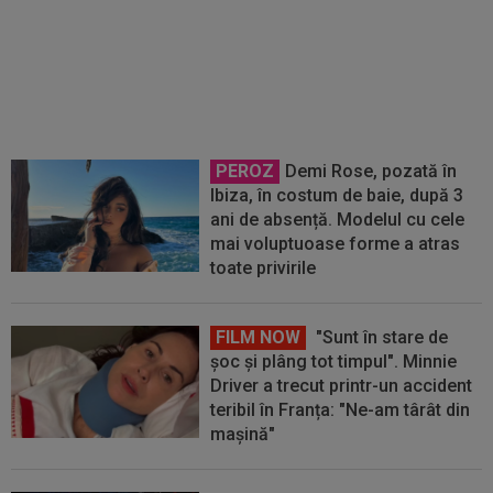
OFICIAL
Mauricio Pochettino a
semnat!
PEROZ
Demi Rose, pozată în
Ibiza, în costum de baie, după 3
ani de absență. Modelul cu cele
mai voluptuoase forme a atras
toate privirile
FILM NOW
"Sunt în stare de
șoc și plâng tot timpul". Minnie
Driver a trecut printr-un accident
teribil în Franța: "Ne-am târât din
mașină"