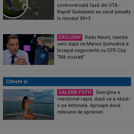
controversată fază din UTA -
Rapid! Giuleștenii au cerut penalty
în minutul 90+3
EXCLUSIV
Radu Naum, reacția
serii după ce Marius Șumudică a
început negocierile cu CFR Cluj:
”Mă scuzați”
Citeşte şi
GALERIE FOTO
Georgina a
reacționat rapid, după ce a văzut-
o pe Antonela. Aproape două
milioane de aprecieri