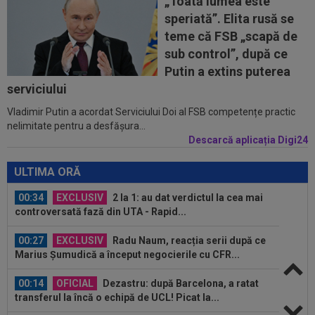
„Toată lumea este
speriată”. Elita rusă se
00:01
OFICIAL
Surpriză! Kevin Ciubotaru a semnat:
teme că FSB „scapă de
”Nu am putut rata această oportunitate”
sub control”, după ce
00:00
Rușii îl provoacă pe David Popovici înaintea
Putin a extins puterea
Europenelor: ”Va pierde aurul!”...
serviciului
Vladimir Putin a acordat Serviciului Doi al FSB competențe practic
00:46
VIDEO
Daniel Pancu a ”explodat”, după UTA -
nelimitate pentru a desfășura...
Rapid: ”Mamă, aoleu! Puțin respect nu...
Descarcă aplicația Digi24
00:41
EXCLUSIV
Atacant pentru FCSB! A făcut
anunțul ÎN DIRECT: ”Îi dau eu lui Gigi unul bun”
ULTIMA ORĂ
00:34
EXCLUSIV
2 la 1: au dat verdictul la cea mai
controversată fază din UTA - Rapid...
00:27
EXCLUSIV
Radu Naum, reacția serii după ce
Marius Șumudică a început negocierile cu CFR...
00:14
OFICIAL
Dezastru: după Barcelona, a ratat
transferul la încă o echipă de UCL! Picat la...