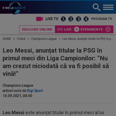
PROGRAM TV
EXCLUSIV ONLINE
LIVE
EVENIMENTE
HOME
Fotbal
Champions League
Leo Messi, anunțat titular la PSG în primul meci din Liga Campionilor: ”Nu am crezut niciodată că va fi posibil să vină!”
Leo Messi, anunțat titular la PSG în
primul meci din Liga Campionilor: ”Nu
am crezut niciodată că va fi posibil să
vină!”
Champions League
articol scris de
Digi Sport
14.09.2021, 08:00
Leo Messi
este anunțat titular în primul meci al lui