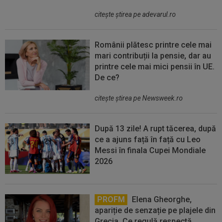
citeşte ştirea pe adevarul.ro
Românii plătesc printre cele mai
mari contribuții la pensie, dar au
printre cele mai mici pensii în UE.
De ce?
citeşte ştirea pe Newsweek.ro
După 13 zile! A rupt tăcerea, după
ce a ajuns față în față cu Leo
Messi în finala Cupei Mondiale
2026
PROFM
Elena Gheorghe,
apariție de senzație pe plajele din
Grecia. Ce regulă respectă