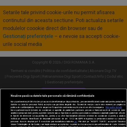
Setarile tale privind cookie-urile nu permit afisarea
continutul din aceasta sectiune. Poti actualiza setarile
modulelor coookie direct din browser sau de
Gestionați preferințele
– e nevoie sa accepti cookie-
urile social media
Copyright © 2026 / DIGI ROMANIA S.A.
Termeni si conditii
Politica de confidentialitate
Abonare Digi TV
Frecvente Digi Sport
Retransmisie Digi Sport
Contact/Info
Codul etic
Gestionați preferințele
Versiune desktop
Nouă ne pasă ca datele tale personale să rămână confidențiale
Noi și partenerii noștri
30
stocăm și/sau accesăm informații pe dispozitivul dvs., precum identificatorii cookie unici pentru prelucrarea
datelor cu caracter personal. Puteți accepta sau gestiona alegerile dvs. făcând clic mai jos sau în orice moment, pe pagina cu
politica de confidențialitate. Aceste alegeri vor fi raportate partenerilor noștri și nu vă vor afecta navigarea.
Mai multe detalii
Noi si partenerii nostri (retelele de socializare si agentiile de publicitate partenere, precum si furnizorii nostri de servicii de date
analitice) prelucram date pentru a permite website-ului sa functioneze, pentru a personaliza continutul si anunturile publicitare afisate
in functie de interesele si/sau profilul dvs., pentru a va oferi functionalitati aferente retelelor de socializare si pentru a analiza
traficul pe website. Beneficiati de drepturile prevazute de art. 15-22 din GDPR in legatura cu prelucrarea datelor cu caracter
personal. Aceste drepturi pot fi exercitate prin modalitatea indicata
aici
. Prin click pe “ACCEPT TOATE”, acceptati folosirea
tuturor Tehnologiilor de tip Cookie, care implica inclusiv acceptul dvs. cu privire la stocarea/accesarea informatiilor de catre Vendor-ii