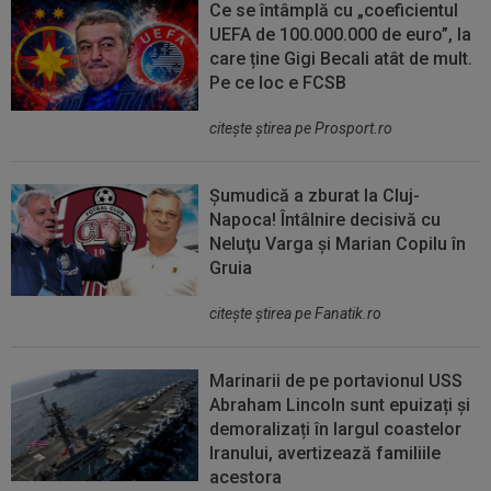
Ce se întâmplă cu „coeficientul
UEFA de 100.000.000 de euro”, la
care ține Gigi Becali atât de mult.
Pe ce loc e FCSB
citeşte ştirea pe Prosport.ro
Șumudică a zburat la Cluj-
Napoca! Întâlnire decisivă cu
Neluţu Varga şi Marian Copilu în
Gruia
citeşte ştirea pe Fanatik.ro
Marinarii de pe portavionul USS
Abraham Lincoln sunt epuizați și
demoralizați în largul coastelor
Iranului, avertizează familiile
acestora