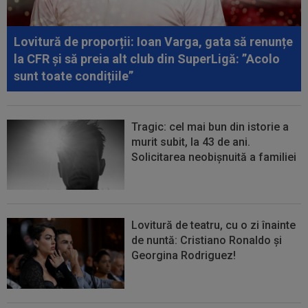
transferul la încă o echipă de UCL! Picat la...
Lovitură de proporții: Ioan Varga, gata să renunțe
la CFR și să preia alt club din SuperLigă: ”Acolo
sunt toate condițiile”
Tragic: cel mai bun din istorie a
murit subit, la 43 de ani.
Solicitarea neobișnuită a familiei
Lovitură de teatru, cu o zi înainte
de nuntă: Cristiano Ronaldo și
Georgina Rodriguez!