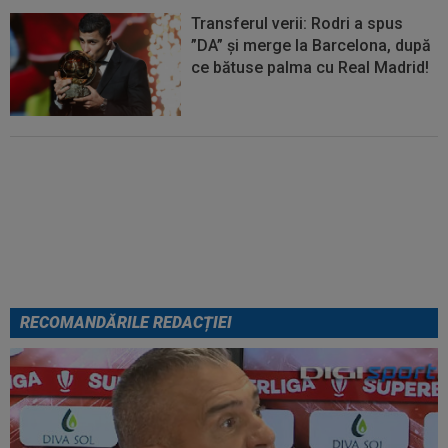
Transferul verii: Rodri a spus
”DA” și merge la Barcelona, după
ce bătuse palma cu Real Madrid!
EXCLUSIV
Folha, OUT de la
CFR Cluj după dezastrul cu
Tromso! ”Îi dau afară pe toți!”.
DOUĂ nume ”luptă” pentru postul
de antrenor
RECOMANDĂRILE REDACȚIEI