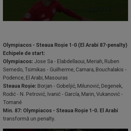
Olympiacos - Steaua Roșie 1-0 (El Arabi 87-penalty)
Echipele de start:
Olympiacos:
Jose Sa - Elabdellaoui, Meriah, Ruben
Semedo, Tsimikas - Guilherme, Camara, Bouchalakis -
Podence, El Arabi, Masouras
Steaua Roșie:
Borjan - Gobeljić, Milunović, Degenek,
Rodić - N. Petrović, Ivanić - García, Marin, Vukanović -
Tomané
Min. 87:
Olympiacos - Steaua Roșie 1-0. El Arabi
transformă un penalty.