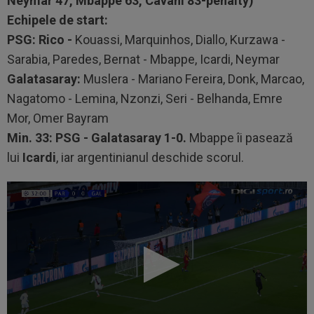
Neymar 47, Mbappe 63, Cavani 83-penalty)
Echipele de start:
PSG: Rico -
Kouassi, Marquinhos, Diallo, Kurzawa -
Sarabia, Paredes, Bernat - Mbappe, Icardi, Neymar
Galatasaray:
Muslera - Mariano Fereira, Donk, Marcao,
Nagatomo - Lemina, Nzonzi, Seri - Belhanda, Emre
Mor, Omer Bayram
Min. 33: PSG - Galatasaray 1-0.
Mbappe îi pasează
lui
Icardi
, iar argentinianul deschide scorul.