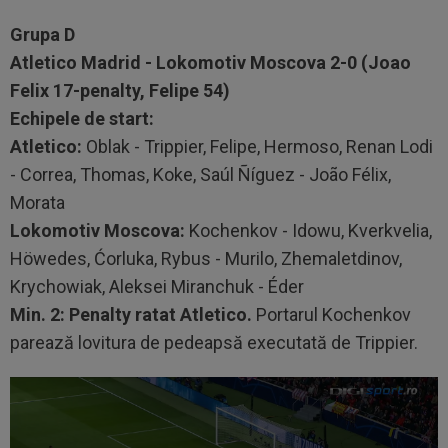
Grupa D
Atletico Madrid - Lokomotiv Moscova 2-0 (Joao
Felix 17-penalty, Felipe 54)
Echipele de start:
Atletico:
Oblak - Trippier, Felipe, Hermoso, Renan Lodi
- Correa, Thomas, Koke, Saúl Ñíguez - João Félix,
Morata
Lokomotiv Moscova:
Kochenkov - Idowu, Kverkvelia,
Höwedes, Ćorluka, Rybus - Murilo, Zhemaletdinov,
Krychowiak, Aleksei Miranchuk - Éder
Min. 2: Penalty ratat Atletico.
Portarul Kochenkov
parează lovitura de pedeapsă executată de Trippier.