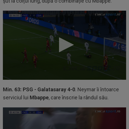
șut la colțul lung, după o combinație cu Mbappe.
Min. 63: PSG - Galatasaray 4-0
. Neymar îi întoarce
serviciul lui
Mbappe
, care înscrie la rândul său.