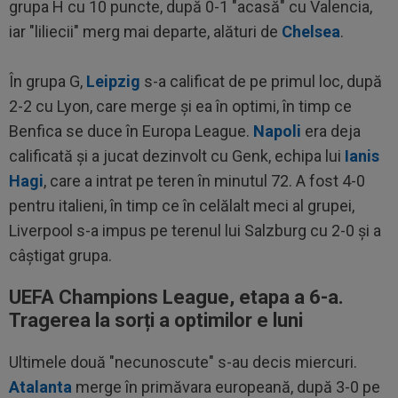
grupa H cu 10 puncte, după 0-1 "acasă" cu Valencia,
iar "liliecii" merg mai departe, alături de
Chelsea
.
În grupa G,
Leipzig
s-a calificat de pe primul loc, după
2-2 cu Lyon, care merge și ea în optimi, în timp ce
Benfica se duce în Europa League.
Napoli
era deja
calificată și a jucat dezinvolt cu Genk, echipa lui
Ianis
Hagi
, care a intrat pe teren în minutul 72. A fost 4-0
pentru italieni, în timp ce în celălalt meci al grupei,
Liverpool s-a impus pe terenul lui Salzburg cu 2-0 și a
câștigat grupa.
UEFA Champions League, etapa a 6-a.
Tragerea la sorți a optimilor e luni
Ultimele două "necunoscute" s-au decis miercuri.
Atalanta
merge în primăvara europeană, după 3-0 pe