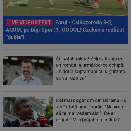
LIVE VIDEO&TEXT
Farul - Csikszereda 3-2,
ACUM, pe Digi Sport 1. GOOOL! Czekus a realizat
”dubla”!
Au bătut palma! Zeljko Kopic ia
un român la următoarea echipă:
”În două săptămâni cu siguranță
se va rezolva”
Cel mai bogat om din Ucraina i-a
zis în față unui român: ”Nu vrem
să te mai vedem aici”. Ce a
urmat: ”M-a băgat într-o dubă”