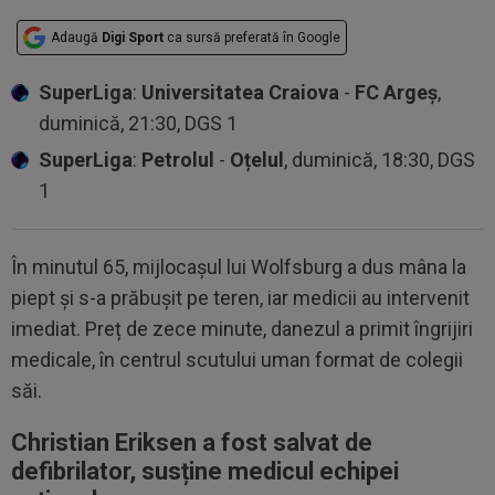
Adaugă
Digi Sport
ca sursă preferată în Google
SuperLiga
:
Universitatea Craiova
-
FC Argeș
,
duminică, 21:30, DGS 1
SuperLiga
:
Petrolul
-
Oțelul
, duminică, 18:30, DGS
1
În minutul 65, mijlocașul lui Wolfsburg a dus mâna la
piept și s-a prăbușit pe teren, iar medicii au intervenit
imediat. Preț de zece minute, danezul a primit îngrijiri
medicale, în centrul scutului uman format de colegii
săi.
Christian Eriksen a fost salvat de
defibrilator, susține medicul echipei