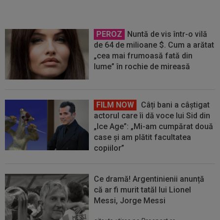
PEROZ
Nuntă de vis într-o vilă
de 64 de milioane $. Cum a arătat
„cea mai frumoasă fată din
lume” în rochie de mireasă
FILM NOW
Câți bani a câștigat
actorul care îi dă voce lui Sid din
„Ice Age”: „Mi-am cumpărat două
case și am plătit facultatea
copiilor”
Ce dramă! Argentinienii anunță
că ar fi murit tatăl lui Lionel
Messi, Jorge Messi