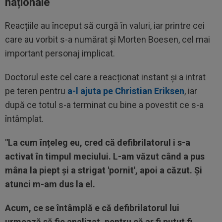
naționale
Reacțiile au început să curgă în valuri, iar printre cei
care au vorbit s-a numărat și Morten Boesen, cel mai
important personaj implicat.
Doctorul este cel care a reacționat instant și a intrat
pe teren pentru
a-l ajuta pe Christian Eriksen
, iar
după ce totul s-a terminat cu bine a povestit ce s-a
întâmplat.
"La cum înțeleg eu, cred că defibrilatorul i s-a
activat în timpul meciului. L-am văzut când a pus
mâna la piept și a strigat 'pornit', apoi a căzut. Și
atunci m-am dus la el.
Acum, ce se întâmplă e că defibrilatorul lui
urmează să fie analizat, pentru că ar fi putut fi