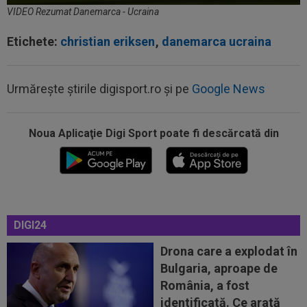
VIDEO Rezumat Danemarca - Ucraina
Etichete:
christian eriksen
,
danemarca ucraina
Urmărește știrile digisport.ro și pe
Google News
Noua Aplicaţie Digi Sport poate fi descărcată din
20:03
Andrei Rațiu, pus ”la zid” în Spania după
Ipswich - Rayo 3-0: ”Călcâiul lui...
20:01
Cel mai bogat om din Ucraina i-a zis în față
unui român: ”Nu vrem să te mai...
DIGI24
20:00
Dinamo - FC Voluntari LIVE VIDEO, 21:30, la
DGS 1. ECHIPELE. Egalitate de...
Drona care a explodat în
Bulgaria, aproape de
19:57
Ce se întâmplă cu ultimul jucător transferat de
România, a fost
Dinamo la meciul cu FC Voluntari
identificată. Ce arată