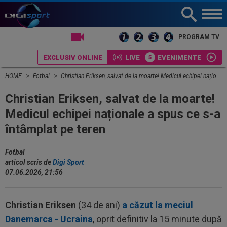
LIVE TV
PROGRAM TV
EXCLUSIV ONLINE
LIVE
EVENIMENTE
HOME
Fotbal
Christian Eriksen, salvat de la moarte! Medicul echipei naționale a spus ce s-a întâmplat pe teren
Christian Eriksen, salvat de la moarte!
Medicul echipei naționale a spus ce s-a
întâmplat pe teren
Fotbal
articol scris de
Digi Sport
07.06.2026, 21:56
Christian Eriksen
(34 de ani)
a căzut la meciul
Danemarca - Ucraina
, oprit definitiv la 15 minute după