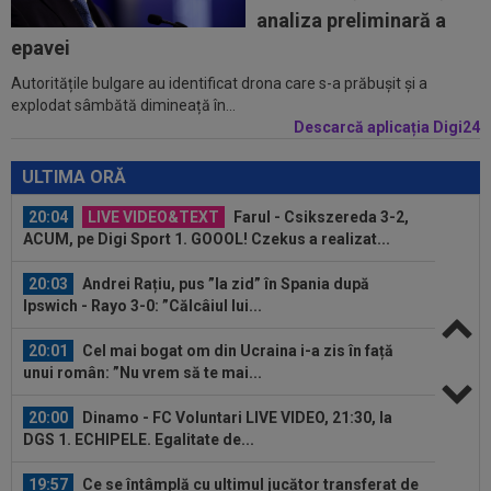
19:37
OUT! Jucătorul care a plecat de la Dinamo
analiza preliminară a
chiar în ziua meciului cu FC Voluntari
epavei
Autoritățile bulgare au identificat drona care s-a prăbușit și a
20:20
Au bătut palma! Zeljko Kopic ia un român la
explodat sâmbătă dimineață în...
următoarea echipă: ”În două...
Descarcă aplicația Digi24
20:19
PSG - Manchester United 1-1. Amical de cinci
stele pentru Regina Europei...
ULTIMA ORĂ
20:04
LIVE VIDEO&TEXT
Farul - Csikszereda 3-2,
ACUM, pe Digi Sport 1. GOOOL! Czekus a realizat...
20:03
Andrei Rațiu, pus ”la zid” în Spania după
Ipswich - Rayo 3-0: ”Călcâiul lui...
20:01
Cel mai bogat om din Ucraina i-a zis în față
unui român: ”Nu vrem să te mai...
20:00
Dinamo - FC Voluntari LIVE VIDEO, 21:30, la
DGS 1. ECHIPELE. Egalitate de...
19:57
Ce se întâmplă cu ultimul jucător transferat de