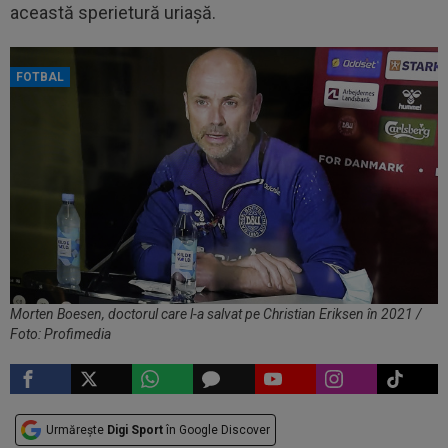
această sperietură uriașă.
FOTBAL
Morten Boesen, doctorul care l-a salvat pe Christian Eriksen în 2021 /
Foto: Profimedia
Urmărește
Digi Sport
în Google Discover