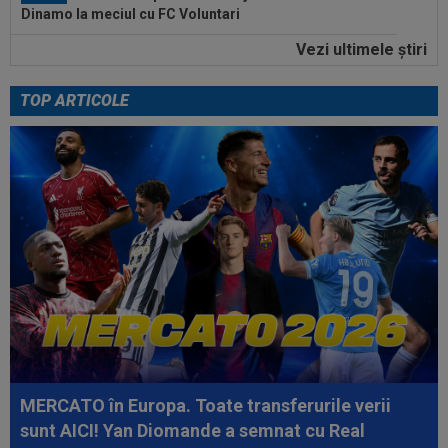
Dinamo la meciul cu FC Voluntari
Vezi ultimele ştiri
19:37
OUT! Jucătorul care a plecat de la Dinamo
chiar în ziua meciului cu FC Voluntari
TOP ARTICOLE
20:20
Au bătut palma! Zeljko Kopic ia un român la
următoarea echipă: ”În două...
20:19
PSG - Manchester United 1-1. Amical de cinci
stele pentru Regina Europei...
20:04
LIVE VIDEO&TEXT
Farul - Csikszereda 3-2,
ACUM, pe Digi Sport 1. GOOOL! Czekus a realizat...
20:03
Andrei Rațiu, pus ”la zid” în Spania după
Ipswich - Rayo 3-0: ”Călcâiul lui...
20:01
Cel mai bogat om din Ucraina i-a zis în față
unui român: ”Nu vrem să te mai...
MERCATO în Europa. Toate transferurile verii
sunt AICI! Yan Diomande a semnat cu Real