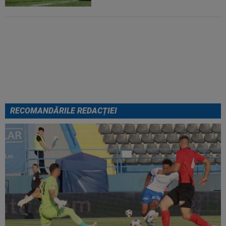
FOTO
Mihaela Rădulescu a
fost ”ștearsă complet” și nu s-a
mai putut abține: ”Trebuie să le
fie frică de mine”
RECOMANDĂRILE REDACȚIEI