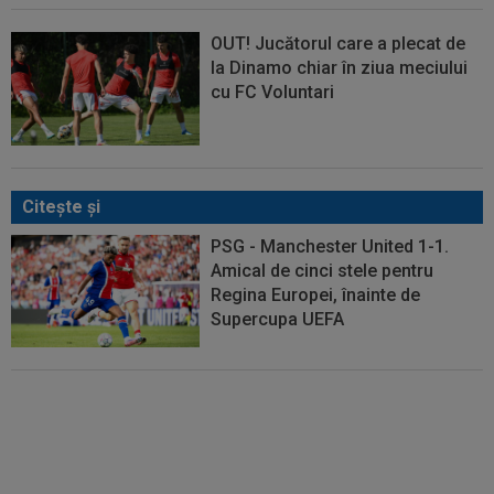
OUT! Jucătorul care a plecat de
la Dinamo chiar în ziua meciului
cu FC Voluntari
Citeşte şi
PSG - Manchester United 1-1.
Amical de cinci stele pentru
Regina Europei, înainte de
Supercupa UEFA
Total neașteptat! Cadoul
neobișnuit primit de Mohamed
Salah, după ce a semnat cu
Trabzonspor