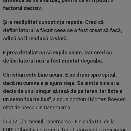
factorul decisiv.
Și-a recăpătat cunoștința repede. Cred că
defibrilatorul a făcut ceea ce a fost creat să facă,
adică să îl readucă la viață.
E prea detaliat ca să explic acum. Dar cred că
defibrilatorul nu i-a fost montat degeaba.
Christian este bine acum. E pe drum spre spital,
dacă nu cumva a și ajuns deja. Se simte bine și a
decis de unul singur să iasă de pe teren. Iar ăsta e
un semn foarte bun"
, a spus doctorul Morten Boesen,
citat de presa din Danemarca.
În 2021, în meciul Danemarca - Finlanda 0-0 de la
EURO, Christian Eriksen a făcut stop cardio-respirator.