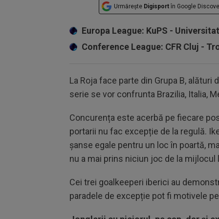
Urmărește
Digisport
în Google Discove
Europa League: KuPS - Universita
Conference League: CFR Cluj - T
La Roja face parte din Grupa B, alături d
serie se vor confrunta Brazilia, Italia, 
Concurența este acerbă pe fiecare post 
portarii nu fac excepție de la regulă. I
șanse egale pentru un loc în poartă, mai
nu a mai prins niciun joc de la mijlocul l
Cei trei goalkeeperi iberici au demonst
paradele de excepție pot fi motivele pen