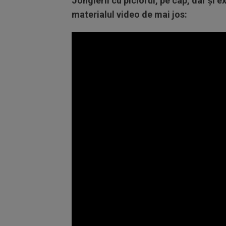
Jonglerii cu piciorul, pe cap, dar și e
materialul video de mai jos: