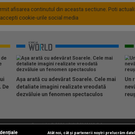
permit afisarea continutul din aceasta sectiune. Poti actua
accepti cookie-urile social media
ui
Așa arată cu adevărat Soarele. Cele mai
Un r
. De
detaliate imagini realizate vreodată
nevă
dezvăluie un fenomen spectaculos
reuș
Copyright © 2026 / DIGI ROMANIA S.A.
dențiale
Atât noi, cât și partenerii noștri prelucrăm date
litate
Abonare Digi TV
Frecvente Digi Sport
Retransmisie Digi Sport
Contac