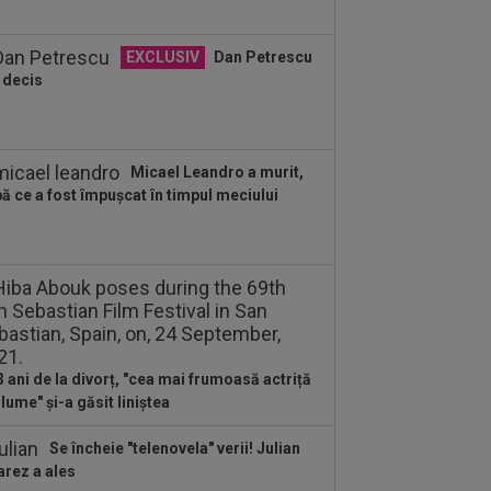
M pe Digi Sport 1 | GOL anulat...
:56
Transferul verii: Rodri a spus
EXCLUSIV
Dan Petrescu
” și merge la Barcelona, după ce
 decis
use palma...
:50
Turcii sunt de neoprit: ar fi o
itură uriașă în mercato
Micael Leandro a murit,
ă ce a fost împușcat în timpul meciului
3 ani de la divorț, "cea mai frumoasă actriță
 lume" și-a găsit liniștea
Se încheie "telenovela" verii! Julian
arez a ales