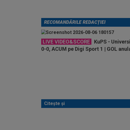
RECOMANDĂRILE REDACȚIEI
LIVE VIDEO&SCORE
KuPS - Univers
0-0, ACUM pe Digi Sport 1 | GOL anul
Citește și
REMEM