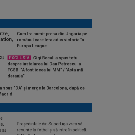
Cum l-a numit presa din Ungaria pe
românul care le-a adus victoria în
Europa League
EXCLUSIV
Gigi Becali a spus totul
despre instalarea lui Dan Petrescu la
FCSB: ”A fost ideea lui MM” / ”Asta mă
deranja”
 a spus ”DA” și merge la Barcelona, după ce
Madrid!
de
Președintele din SuperLiga vrea să
ie,
renunțe la fotbal și să intre în politică:
e să