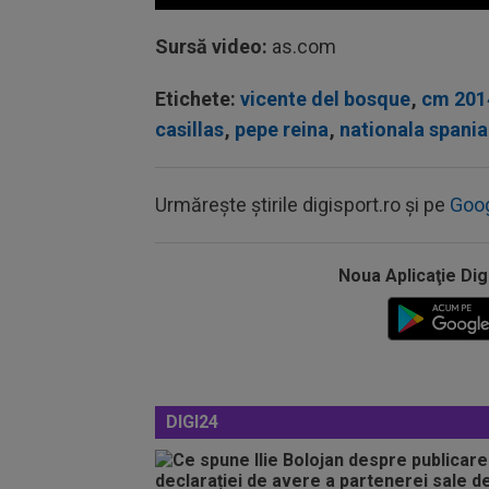
Volume
90%
Sursă video:
as.com
Etichete:
vicente del bosque
,
cm 201
casillas
,
pepe reina
,
nationala spania
Urmărește știrile digisport.ro și pe
Goo
Noua Aplicaţie Dig
DIGI24