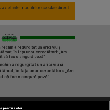
liza setarile modulelor coookie direct
echin a regurgitat un arici viu și
tămat, în fața unor cercetători: „Am
it să fac o singură poză”
le pentru a oferi:
t/Info
Codul etic
Gestionați preferințele