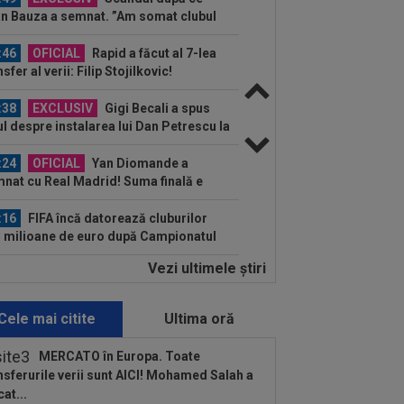
n Bauza a semnat. ”Am somat clubul
c!”
:46
OFICIAL
Rapid a făcut al 7-lea
nsfer al verii: Filip Stojilkovic!
:38
EXCLUSIV
Gigi Becali a spus
ul despre instalarea lui Dan Petrescu la
B: ”A fost...
:24
OFICIAL
Yan Diomande a
nat cu Real Madrid! Suma finală e
așă
:16
FIFA încă datorează cluburilor
 milioane de euro după Campionatul
dial al...
Vezi ultimele ştiri
:28
Cum l-a numit presa din Ungaria
românul care le-a adus victoria în
opa...
Cele mai citite
Ultima oră
:21
Prima reacție a lui Yan Diomande,
ă ce a semnat cu Real Madrid
MERCATO în Europa. Toate
nsferurile verii sunt AICI! Mohamed Salah a
:59
LIVE VIDEO&SCORE
KuPS -
cat...
versitatea Craiova Live Video 0-0,