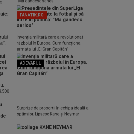
”Mă gândesc serios"
FANATIK.RO
țului
Invenția militară care a revoluționat
ău”.
războiul în Europa. Cum funcționa
armata lui „El Gran Capitán”
ADEVARUL
o FM
ău,
 3.500
Surprize de proporții în echipa ideală a
optimilor. Lipsesc Kane și Neymar