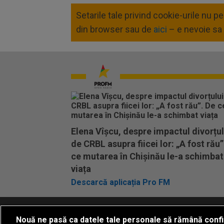
Setarile tale privind cookie-urile nu 
din browser sau de
aici
– e nevoie sa 
Elena Vîșcu, despre impactul divorțul
de CRBL asupra fiicei lor: „A fost rău”
ce mutarea în Chișinău le-a schimbat
viața
Descarcă aplicația Pro FM
Nouă ne pasă ca datele tale personale să rămână confi
Termeni si conditii
Politica de confidentia