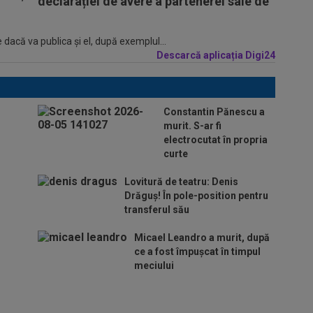
declarației de avere a partenerei sale de
 dacă va publica şi el, după exemplul...
Descarcă aplicația Digi24
Constantin Pănescu a
murit. S-ar fi
electrocutat în propria
curte
Lovitură de teatru: Denis
Drăguș! În pole-position pentru
transferul său
Micael Leandro a murit, după
ce a fost împușcat în timpul
meciului
Italienii au tras
concluzia despre Cristi