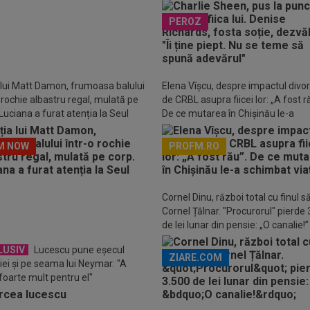
ia. Ediția în care nemții și-au
spună adevărul"
ecat trofeul pentru a patra oară în
PEROZ
e
 lui Matt Damon, frumoasa balului
Elena Vîșcu, despre impactul divor
o rochie albastru regal, mulată pe
de CRBL asupra fiicei lor: „A fost r
Luciana a furat atenția la Seul
De ce mutarea în Chișinău le-a
schimbat viața
M NOW
PROFM.RO
Descarcă aplicația Pr
Cornel Dinu, război total cu finul s
Cornel Țălnar. "Procurorul" pierde
de lei lunar din pensie: „O canalie!”
LUSIV
Lucescu pune eşecul
ZIARE.COM
liei şi pe seama lui Neymar: "A
 foarte mult pentru el"