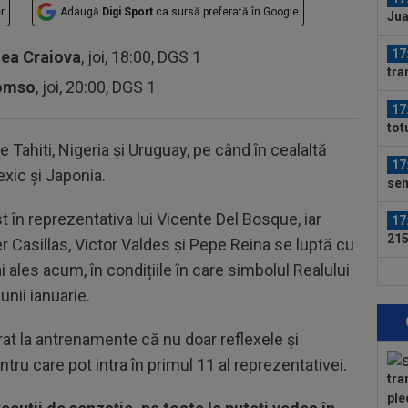
r
Adaugă
Digi Sport
ca sursă preferată în Google
Jua
gre
17
tea Craiova
, joi, 18:00, DGS 1
tra
romso
, joi, 20:00, DGS 1
17
tot
FCS
e Tahiti, Nigeria și Uruguay, pe când în cealaltă
17
Mexic și Japonia.
sem
uri
în reprezentativa lui Vicente Del Bosque, iar
17
215
ker Casillas, Victor Valdes și Pepe Reina se luptă cu
Mon
 ales acum, în condițiile în care simbolul Realului
18
unii ianuarie.
pe 
Eur
18
rat la antrenamente că nu doar reflexele și
dup
tru care pot intra în primul 11 al reprezentativei.
tra
17
ple
Uni