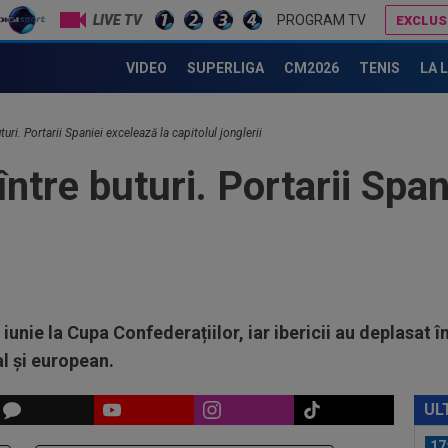
17
LIVE TV
PROGRAM TV
EXCLUS
sem
Plasa uneia dintre porţile semifinalei Germania - Brazilia (7-1) va fi vândută în scop caritabil
uri
VIDEO
SUPERLIGA
CM2026
TENIS
LA 
17
215
Mon
uri. Portarii Spaniei excelează la capitolul jonglerii
18
pe 
ntre buturi. Portarii Span
Eur
18
dup
17
Uni
ACU
17
unie la Cupa Confederațiilor, iar ibericii au deplasat în
”DA
al și european.
băt
17
lov
UL
17