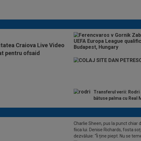
Chivu, după AC Milan -
Inter
itatea Craiova Live Video
at pentru ofsaid
Transferul verii: Rodri
bătuse palma cu Real 
Charlie Sheen, pus la punct chiar 
fiica lui. Denise Richards, fosta soț
BER: Cupa Mondială 2014, din
dezvăluie: "Îi ține piept. Nu se tem