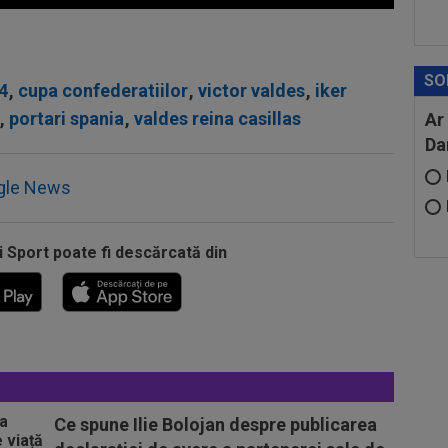
SO
4
,
cupa confederatiilor
,
victor valdes
,
iker
,
portari spania
,
valdes reina casillas
Ar
Da
gle News
i Sport poate fi descărcată din
Ce spune Ilie Bolojan despre publicarea