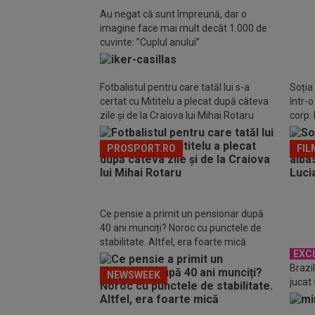
Brazil
Au negat că sunt împreună, dar o
adjud
imagine face mai mult decât 1.000 de
istori
cuvinte: ”Cuplul anului”
Fotbalistul pentru care tatăl lui s-a
Soția
certat cu Mititelu a plecat după câteva
într-
zile și de la Craiova lui Mihai Rotaru
corp. 
PROSPORT.RO
FIL
Ce pensie a primit un pensionar după
40 ani munciți? Noroc cu punctele de
stabilitate. Altfel, era foarte mică
EXC
Brazi
NEWSWEEK
jucat