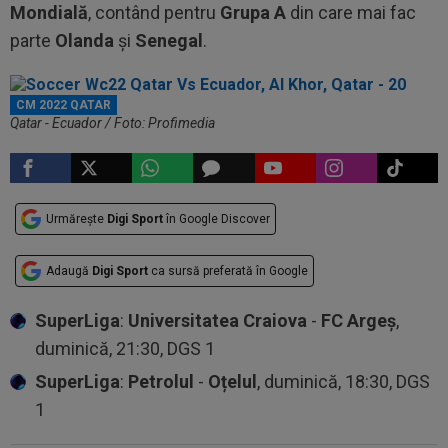
Mondială
, contând pentru
Grupa A
din care mai fac
parte
Olanda
și
Senegal
.
CM 2022 QATAR
Qatar - Ecuador / Foto: Profimedia
Urmărește
Digi Sport
în Google Discover
Adaugă
Digi Sport
ca sursă preferată în Google
SuperLiga
:
Universitatea Craiova
-
FC Argeș
,
duminică, 21:30, DGS 1
SuperLiga
:
Petrolul
-
Oțelul
, duminică, 18:30, DGS
1