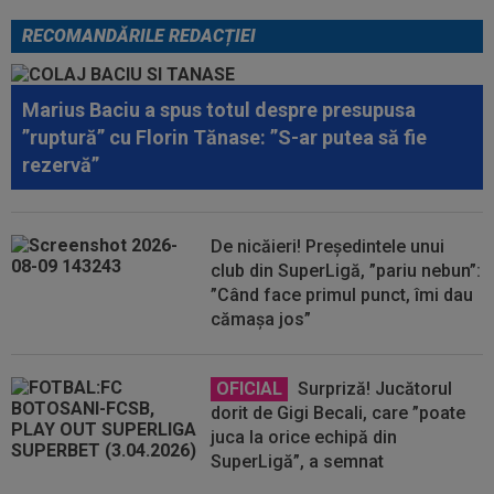
RECOMANDĂRILE REDACȚIEI
Marius Baciu a spus totul despre presupusa
”ruptură” cu Florin Tănase: ”S-ar putea să fie
rezervă”
De nicăieri! Președintele unui
club din SuperLigă, ”pariu nebun”:
”Când face primul punct, îmi dau
cămașa jos”
OFICIAL
Surpriză! Jucătorul
dorit de Gigi Becali, care ”poate
juca la orice echipă din
SuperLigă”, a semnat