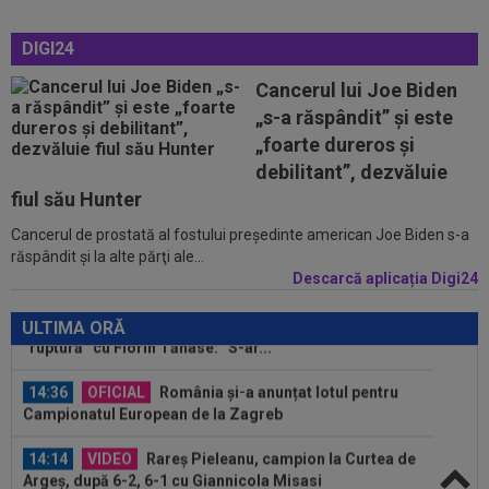
14:08
VIDEO
Radu Naum a rămas ”mască”, după ce
DIGI24
l-a auzit pe antrenorul de la FC Voluntari...
Cancerul lui Joe Biden
13:47
Antrenorul lui Union SG a dat verdictul, după ce
„s-a răspândit” şi este
Darius Olaru a fost rezervă și...
„foarte dureros și
15:06
Sepsi - FCSB | LIVE VIDEO, luni, 21:30, DGS 1.
debilitant”, dezvăluie
Roș-albaștrii, ”ca acasă” la...
fiul său Hunter
Cancerul de prostată al fostului preşedinte american Joe Biden s-a
14:59
De nicăieri! Președintele unui club din
răspândit şi la alte părţi ale...
SuperLigă, ”pariu nebun”: ”Când face...
Descarcă aplicația Digi24
14:49
Marius Baciu a spus totul despre presupusa
”ruptură” cu Florin Tănase: ”S-ar...
ULTIMA ORĂ
14:36
OFICIAL
România și-a anunțat lotul pentru
Campionatul European de la Zagreb
14:14
VIDEO
Rareș Pieleanu, campion la Curtea de
Argeș, după 6-2, 6-1 cu Giannicola Misasi