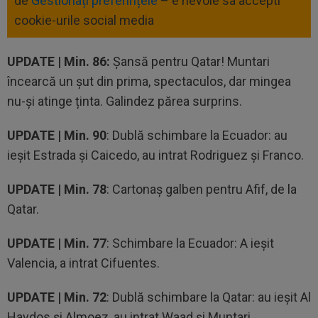
de
Gestionați preferințele
– e nevoie sa accepti
cookie-urile social media
UPDATE | Min. 86:
Șansă pentru Qatar! Muntari
încearcă un șut din prima, spectaculos, dar mingea
nu-și atinge ținta. Galindez părea surprins.
UPDATE | Min. 90
: Dublă schimbare la Ecuador: au
ieșit Estrada și Caicedo, au intrat Rodriguez și Franco.
UPDATE | Min. 78
: Cartonaș galben pentru Afif, de la
Qatar.
UPDATE | Min. 77
: Schimbare la Ecuador: A ieșit
Valencia, a intrat Cifuentes.
UPDATE | Min. 72
: Dublă schimbare la Qatar: au ieșit Al
Haydos și Almoez, au intrat Waad și Muntari.