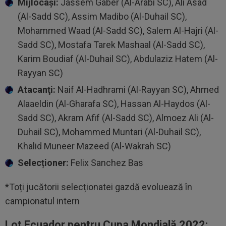
Mijlocaşi:
Jassem Gaber (Al-Arabi SC), Ali Asad
(Al-Sadd SC), Assim Madibo (Al-Duhail SC),
Mohammed Waad (Al-Sadd SC), Salem Al-Hajri (Al-
Sadd SC), Mostafa Tarek Mashaal (Al-Sadd SC),
Karim Boudiaf (Al-Duhail SC), Abdulaziz Hatem (Al-
Rayyan SC)
Atacanţi:
Naif Al-Hadhrami (Al-Rayyan SC), Ahmed
Alaaeldin (Al-Gharafa SC), Hassan Al-Haydos (Al-
Sadd SC), Akram Afif (Al-Sadd SC), Almoez Ali (Al-
Duhail SC), Mohammed Muntari (Al-Duhail SC),
Khalid Muneer Mazeed (Al-Wakrah SC)
Selecționer:
Felix Sanchez Bas
*Toți jucătorii selecționatei gazdă evoluează în
campionatul intern
Lot Ecuador pentru Cupa Mondială 2022: