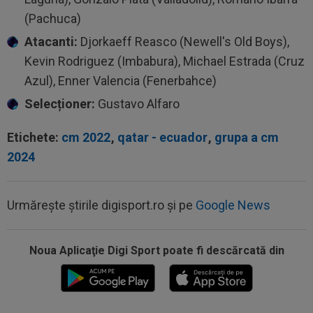
(Pachuca)
Atacanti:
Djorkaeff Reasco (Newell's Old Boys),
Kevin Rodriguez (Imbabura), Michael Estrada (Cruz
Azul), Enner Valencia (Fenerbahce)
Selecționer:
Gustavo Alfaro
Etichete:
cm 2022
,
qatar - ecuador
,
grupa a cm
2024
Urmărește știrile digisport.ro și pe
Google News
14:36
OFICIAL
România și-a anunțat lotul pentru
Campionatul European de la Zagreb
Noua Aplicaţie Digi Sport poate fi descărcată din
14:14
VIDEO
Rareș Pieleanu, campion la Curtea de
Argeș, după 6-2, 6-1 cu Giannicola Misasi
14:10
OFICIAL
Surpriză! Jucătorul dorit de Gigi
Becali, care ”poate juca la orice echipă din...