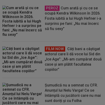
PEROZ
Cum arată și cu ce se
ocupă Kendra Wilkinson în 2026.
Fosta iubită a lui Hugh Hefner i-a
surprins pe fani: „Nu mai încerc
să fiu sexy”
FILM NOW
Câți bani a câștigat
actorul care îi dă voce lui Sid din
„Ice Age”: „Mi-am cumpărat două
case și am plătit facultatea
copiilor”
Șumudică nu a semnat cu CFR.
Anunțul lui Nelu Varga! Ce se
întâmplă cu jucătorii care nu mai
sunt doriți și cu Folha