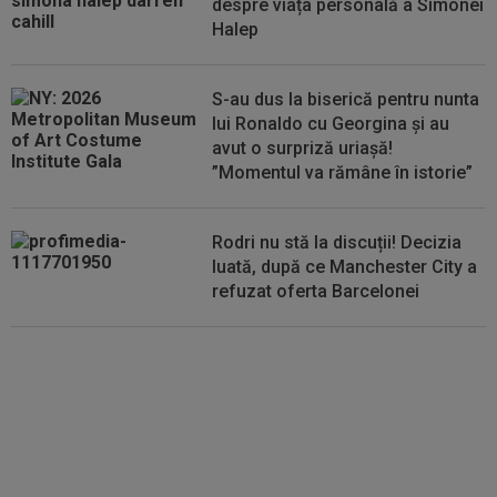
despre viața personală a Simonei
Argeș, după 6-2, 6-1 cu Giannicola Misasi
Halep
S-au dus la biserică pentru nunta
lui Ronaldo cu Georgina și au
avut o surpriză uriașă!
”Momentul va rămâne în istorie”
Rodri nu stă la discuții! Decizia
luată, după ce Manchester City a
refuzat oferta Barcelonei
Cel mai bine plătit jucător din
SuperLigă a devenit liber! Gigi
Becali spunea: ”Pregătesc o
bombă! Bani mulți”