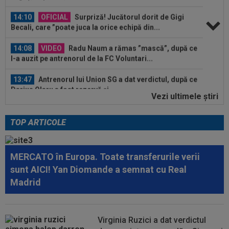
14:10
OFICIAL
Surpriză! Jucătorul dorit de Gigi
Becali, care ”poate juca la orice echipă din...
14:08
VIDEO
Radu Naum a rămas ”mască”, după ce
l-a auzit pe antrenorul de la FC Voluntari...
13:47
Antrenorul lui Union SG a dat verdictul, după ce
Darius Olaru a fost rezervă și...
Vezi ultimele ştiri
15:06
Sepsi - FCSB | LIVE VIDEO, luni, 21:30, DGS 1.
Roș-albaștrii, ”ca acasă” la...
TOP ARTICOLE
14:59
De nicăieri! Președintele unui club din
SuperLigă, ”pariu nebun”: ”Când face...
MERCATO în Europa. Toate transferurile verii
14:49
Marius Baciu a spus totul despre presupusa
sunt AICI! Yan Diomande a semnat cu Real
”ruptură” cu Florin Tănase: ”S-ar...
Madrid
14:36
OFICIAL
România și-a anunțat lotul pentru
Campionatul European de la Zagreb
Virginia Ruzici a dat verdictul
14:14
VIDEO
Rareș Pieleanu, campion la Curtea de