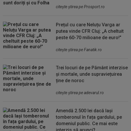
citeşte ştirea pe Prosport.ro
Prețul cu care Neluțu Varga ar
putea vinde CFR Cluj: „A cheltuit
peste 60-70 milioane de euro!"
citeşte ştirea pe Fanatik.ro
Trei locuri de pe Pământ interzise
și mortale, unde supraviețuirea
ține de noroc
citeşte ştirea pe adevarul.ro
Amendă 2.500 lei dacă lași
tomberonul în fața gardului, pe
domeniul public. Ce mai este
interzis să arunci?