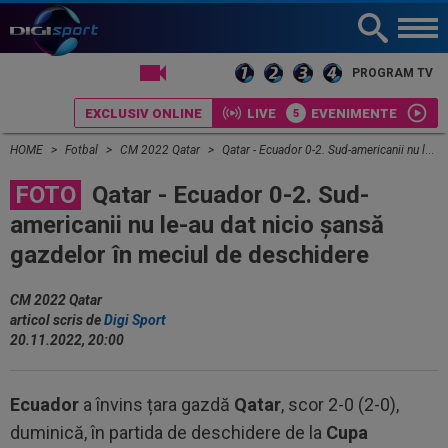
LIVE TV
PROGRAM TV
EXCLUSIV ONLINE
LIVE
EVENIMENTE
HOME
Fotbal
CM 2022 Qatar
Qatar - Ecuador 0-2. Sud-americanii nu le-au dat nicio șansă gazdelor în meciul de deschidere
FOTO
Qatar - Ecuador 0-2. Sud-
americanii nu le-au dat nicio șansă
gazdelor în meciul de deschidere
CM 2022 Qatar
articol scris de
Digi Sport
20.11.2022, 20:00
Ecuador
a învins țara gazdă
Qatar
, scor 2-0 (2-0),
duminică, în partida de deschidere de la
Cupa