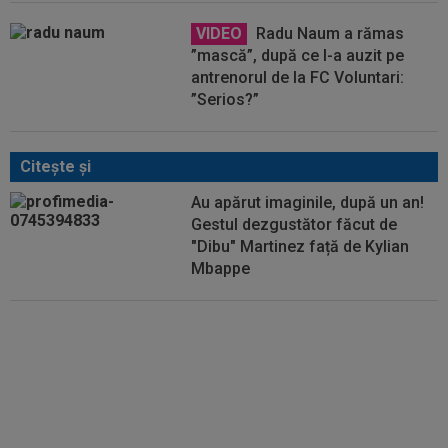
VIDEO
Radu Naum a rămas
”mască”, după ce l-a auzit pe
antrenorul de la FC Voluntari:
”Serios?”
Citeşte şi
Au apărut imaginile, după un an!
Gestul dezgustător făcut de
"Dibu" Martinez față de Kylian
Mbappe
La un an distanță, britanicii au
publicat informațiile: ce s-a
întâmplat după Cupa Mondială
2022 din Qatar