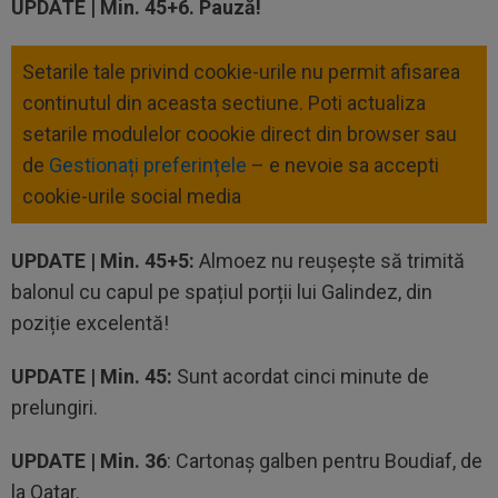
UPDATE |
Min. 45+6. Pauză!
Setarile tale privind cookie-urile nu permit afisarea
continutul din aceasta sectiune. Poti actualiza
setarile modulelor coookie direct din browser sau
de
Gestionați preferințele
– e nevoie sa accepti
cookie-urile social media
UPDATE |
Min. 45+5:
Almoez nu reușește să trimită
balonul cu capul pe spațiul porții lui Galindez, din
poziție excelentă!
UPDATE |
Min. 45:
Sunt acordat cinci minute de
prelungiri.
UPDATE |
Min. 36
: Cartonaș galben pentru Boudiaf, de
la Qatar.