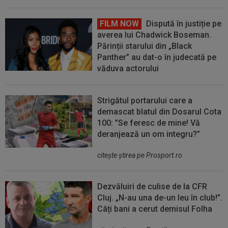
FILM NOW
Dispută în justiție pe
averea lui Chadwick Boseman.
Părinții starului din „Black
Panther” au dat-o în judecată pe
văduva actorului
Strigătul portarului care a
demascat blatul din Dosarul Cota
100: ”Se feresc de mine! Vă
deranjează un om integru?”
citeşte ştirea pe Prosport.ro
Dezvăluiri de culise de la CFR
Cluj. „N-au una de-un leu în club!”.
Câți bani a cerut demisul Folha