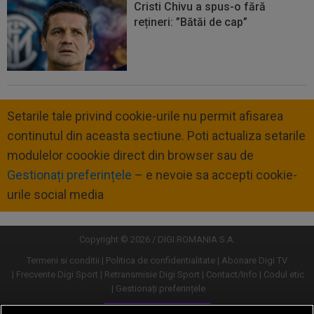
Cristi Chivu a spus-o fără
rețineri: ”Bătăi de cap”
Setarile tale privind cookie-urile nu permit afisarea
continutul din aceasta sectiune. Poti actualiza setarile
modulelor coookie direct din browser sau de
Gestionați preferințele
– e nevoie sa accepti cookie-
urile social media
Copyright © 2026 / DIGI ROMANIA S.A.
Termeni si conditii
Politica de confidentialitate
Abonare Digi TV
Frecvente Digi Sport
Retransmisie Digi Sport
Contact/Info
Codul etic
Gestionați preferințele