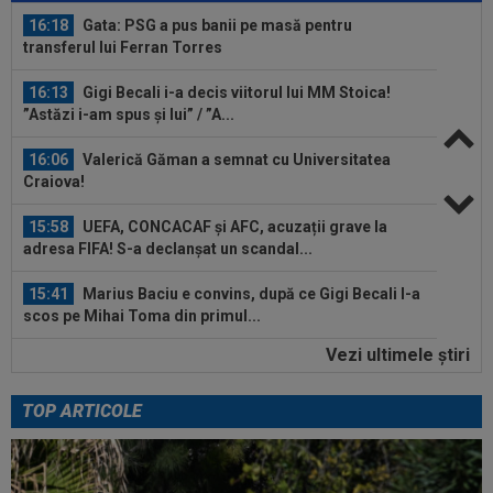
16:18
Gata: PSG a pus banii pe masă pentru
transferul lui Ferran Torres
16:13
Gigi Becali i-a decis viitorul lui MM Stoica!
”Astăzi i-am spus și lui” / ”A...
16:06
Valerică Găman a semnat cu Universitatea
Craiova!
15:58
UEFA, CONCACAF și AFC, acuzații grave la
adresa FIFA! S-a declanșat un scandal...
15:41
Marius Baciu e convins, după ce Gigi Becali l-a
scos pe Mihai Toma din primul...
Vezi ultimele ştiri
15:40
MERCATO în Europa. Toate transferurile verii
sunt AICI! Yan Diomande a semnat...
TOP ARTICOLE
16:23
Lovitură pentru Barcelona! S-a accidentat la
antrenamente și poate lipsi un an...