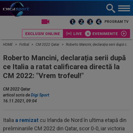
LIVE TV
PROGRAM TV
EXCLUSIV ONLINE
LIVE
EVENIMENTE
HOME
Fotbal
CM 2022 Qatar
Roberto Mancini, declarația serii după ce Italia a ratat calificarea directă la CM 2022: "Vrem trofeul!"
Roberto Mancini, declarația serii după
ce Italia a ratat calificarea directă la
CM 2022: "Vrem trofeul!"
CM 2022 Qatar
articol scris de
Digi Sport
16.11.2021, 09:04
Italia
a remizat
cu Irlanda de Nord în ultima etapă din
preliminariile CM 2022 din Qatar, scor 0-0, iar victoria