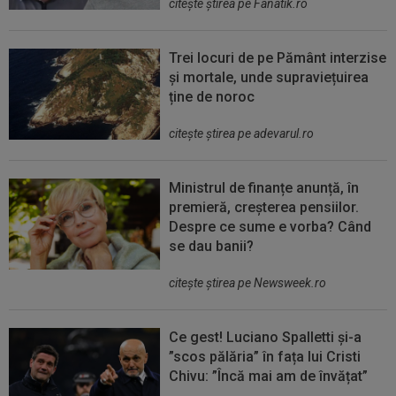
citeşte ştirea pe Fanatik.ro
Trei locuri de pe Pământ interzise
și mortale, unde supraviețuirea
ține de noroc
citeşte ştirea pe adevarul.ro
Ministrul de finanțe anunță, în
premieră, creșterea pensiilor.
Despre ce sume e vorba? Când
se dau banii?
citeşte ştirea pe Newsweek.ro
Ce gest! Luciano Spalletti și-a
”scos pălăria” în fața lui Cristi
Chivu: ”Încă mai am de învățat”