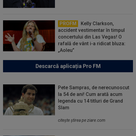
PROFM
Kelly Clarkson,
accident vestimentar în timpul
concertului din Las Vegas! O
rafală de vânt i-a ridicat bluza:
„Aoleu”
Descarcă aplicația Pro FM
Pete Sampras, de nerecunoscut
la 54 de ani! Cum arată acum
legenda cu 14 titluri de Grand
Slam
citeşte ştirea pe ziare.com