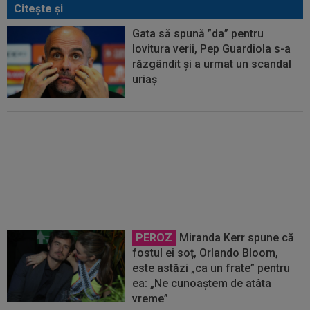
Citeşte şi
Gata să spună ”da” pentru
lovitura verii, Pep Guardiola s-a
răzgândit și a urmat un scandal
uriaș
Nota primită de Cristi Chivu, după
ce Inter a învins-o pe Juventus
PEROZ
Miranda Kerr spune că
fostul ei soț, Orlando Bloom,
este astăzi „ca un frate” pentru
ea: „Ne cunoaștem de atâta
vreme”