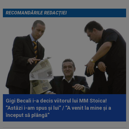
RECOMANDĂRILE REDACȚIEI
Gigi Becali i-a decis viitorul lui MM Stoica!
”Astăzi i-am spus și lui” / ”A venit la mine și a
început să plângă”