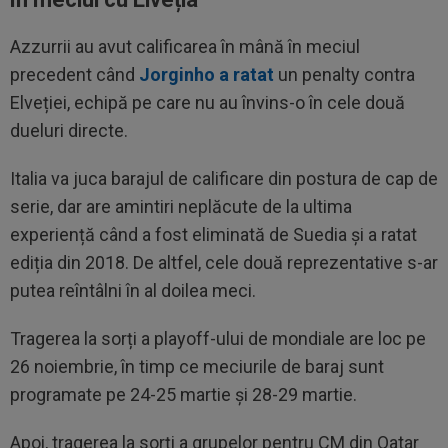
Azzurrii au avut calificarea în mână în meciul
precedent când
Jorginho a ratat
un penalty contra
Elveției, echipă pe care nu au învins-o în cele două
dueluri directe.
Italia va juca barajul de calificare din postura de cap de
serie, dar are amintiri neplăcute de la ultima
experiență când a fost eliminată de Suedia și a ratat
ediția din 2018. De altfel, cele două reprezentative s-ar
putea reîntâlni în al doilea meci.
Tragerea la sorți a playoff-ului de mondiale are loc pe
26 noiembrie, în timp ce meciurile de baraj sunt
programate pe 24-25 martie și 28-29 martie.
Apoi, tragerea la sorți a grupelor pentru CM din Qatar