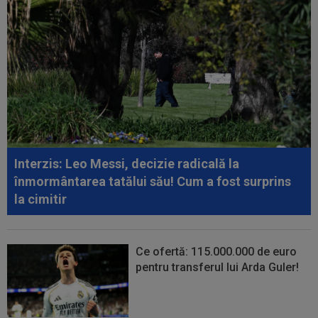
16:22
Surpriză! A cerut să plece de la CFR Cluj
16:18
Gata: PSG a pus banii pe masă pentru
transferul lui Ferran Torres
16:13
Gigi Becali i-a decis viitorul lui MM Stoica!
”Astăzi i-am spus și lui” / ”A...
16:06
Valerică Găman a semnat cu Universitatea
Craiova!
Interzis: Leo Messi, decizie radicală la
înmormântarea tatălui său! Cum a fost surprins
la cimitir
Ce ofertă: 115.000.000 de euro
pentru transferul lui Arda Guler!