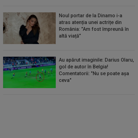
Noul portar de la Dinamo i-a
atras atenția unei actrițe din
România: ”Am fost împreună în
altă viață”
Au apărut imaginile: Darius Olaru,
gol de autor în Belgia!
Comentatorii: "Nu se poate așa
ceva"
Anunțul care a luat prin
surprindere lumea tenisului: Irina
Begu s-a căsătorit