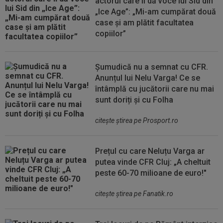
actorul care îi dă voce lui Sid din
„Ice Age”: „Mi-am cumpărat două
case și am plătit facultatea
copiilor”
Șumudică nu a semnat cu CFR.
Anunțul lui Nelu Varga! Ce se
întâmplă cu jucătorii care nu mai
sunt doriți și cu Folha
citeşte ştirea pe Prosport.ro
Prețul cu care Neluțu Varga ar
putea vinde CFR Cluj: „A cheltuit
peste 60-70 milioane de euro!"
citeşte ştirea pe Fanatik.ro