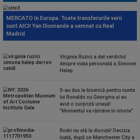
14:14
VIDEO
Rareș Pieleanu, campion la Curtea de
Argeș, după 6-2, 6-1 cu Giannicola Misasi
MERCATO în Europa. Toate transferurile verii
14:10
OFICIAL
Surpriză! Jucătorul dorit de Gigi
sunt AICI! Yan Diomande a semnat cu Real
Becali, care ”poate juca la orice echipă din...
Madrid
14:08
VIDEO
Radu Naum a rămas ”mască”, după ce
l-a auzit pe antrenorul de la FC Voluntari...
Virginia Ruzici a dat verdictul
13:47
Antrenorul lui Union SG a dat verdictul, după ce
despre viața personală a Simonei
Darius Olaru a fost rezervă și...
Halep
13:26
Cine e Leonardo Bovio, ”viitorul fundaș al
Italiei” propus de Cristi Chivu la...
S-au dus la biserică pentru nunta
lui Ronaldo cu Georgina și au
avut o surpriză uriașă!
”Momentul va rămâne în istorie”
Rodri nu stă la discuții! Decizia
luată, după ce Manchester City a