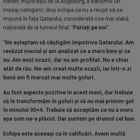
Rieder, mijlocașul de la Augsburg, a transmis un
mesaj categoric, deși echipa sa nu a reușit să se
impună în fața Qatarului, considerată cea mai slabă
națională de la turneul final: ”
Pariați pe noi
”.
”
Ne așteptam să câștigăm împotriva Qatarului. Am
revăzut meciul și am analizat ce a mers bine și ce
nu. Am avut ocazii, dar nu am profitat. Nu e chiar
atât de rău. Ne-am creat multe ocazii, iar într-o zi
bună am fi marcat mai multe goluri.
Au fost aspecte pozitive în acest meci, dar trebuie
să le transformăm în goluri și să nu mai primim gol
în minutul 90+4. Trebuie să acceptăm ce nu a mers
așa cum ne-a plăcut. Dar suntem pe drumul cel bun.
Echipa este aceeași ca în calificări. Avem multă