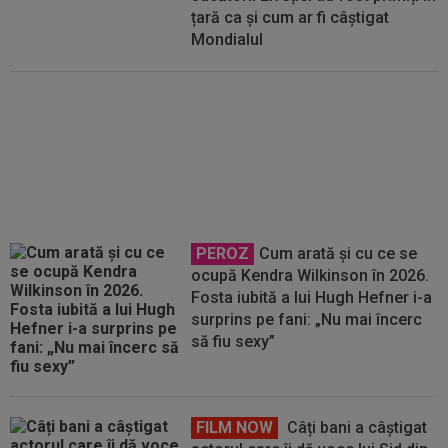
țară ca și cum ar fi câștigat
Mondialul
FOTO
Pedri s-a ținut de
promisiune: doar Lamine Yamal a
mai rămas
PEROZ
Cum arată și cu ce se
ocupă Kendra Wilkinson în 2026.
Fosta iubită a lui Hugh Hefner i-a
surprins pe fani: „Nu mai încerc
să fiu sexy”
FILM NOW
Câți bani a câștigat