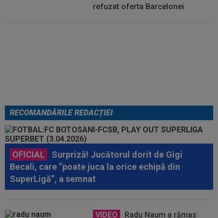
refuzat oferta Barcelonei
Cel mai bine plătit jucător din
SuperLigă a devenit liber! Gigi
Becali spunea: ”Pregătesc o
bombă! Bani mulți”
RECOMANDĂRILE REDACȚIEI
OFICIAL
Surpriză! Jucătorul dorit de Gigi
Becali, care ”poate juca la orice echipă din
SuperLigă”, a semnat
VIDEO
Radu Naum a rămas