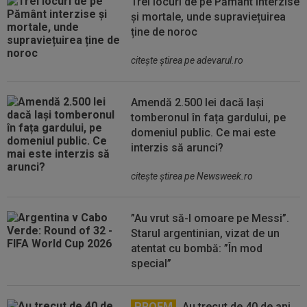
Trei locuri de pe Pământ interzise
și mortale, unde supraviețuirea
ține de noroc
citeşte ştirea pe adevarul.ro
Amendă 2.500 lei dacă lași
tomberonul în fața gardului, pe
domeniul public. Ce mai este
interzis să arunci?
citeşte ştirea pe Newsweek.ro
”Au vrut să-l omoare pe Messi”.
Starul argentinian, vizat de un
atentat cu bombă: ”În mod
special”
PROFM
Au trecut de 40 de ani,