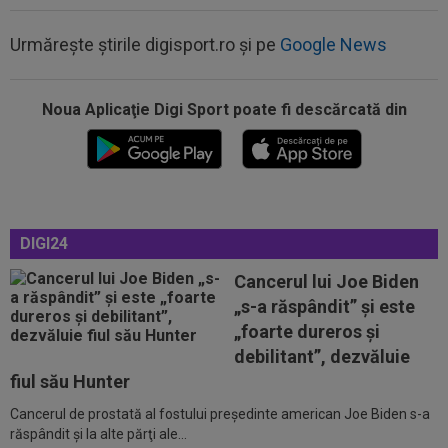
Urmărește știrile digisport.ro și pe
Google News
Noua Aplicaţie Digi Sport poate fi descărcată din
13:47
Antrenorul lui Union SG a dat verdictul, după ce
Darius Olaru a fost rezervă și...
13:26
Cine e Leonardo Bovio, ”viitorul fundaș al
Italiei” propus de Cristi Chivu la...
13:23
S-a aflat echipa din Serie A la care poate
DIGI24
ajunge Ștefan Baiaram! 6 milioane de...
Cancerul lui Joe Biden
13:22
”Pachet de 6 cifre” + 50.000 de euro pentru
„s-a răspândit” şi este
amanta lui Infantino? Comunicat...
„foarte dureros și
13:01
Giovanni Becali a rămas ”interzis” când a aflat
debilitant”, dezvăluie
ce i-a spus MM Stoica lui Gigi...
fiul său Hunter
Cancerul de prostată al fostului preşedinte american Joe Biden s-a
14:14
VIDEO
Rareș Pieleanu, campion la Curtea de
răspândit şi la alte părţi ale...
Argeș, după 6-2, 6-1 cu Giannicola Misasi