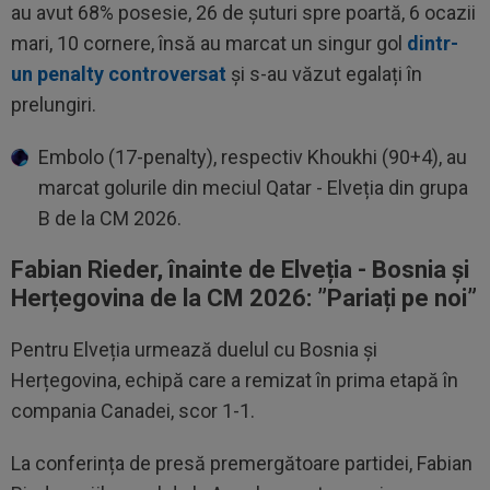
au avut 68% posesie, 26 de șuturi spre poartă, 6 ocazii
mari, 10 cornere, însă au marcat un singur gol
dintr-
un penalty controversat
și s-au văzut egalați în
prelungiri.
Embolo (17-penalty), respectiv Khoukhi (90+4), au
marcat golurile din meciul Qatar - Elveția din grupa
B de la CM 2026.
Fabian Rieder, înainte de Elveția - Bosnia și
Herțegovina de la CM 2026: ”Pariați pe noi”
Pentru Elveția urmează duelul cu Bosnia și
Herțegovina, echipă care a remizat în prima etapă în
compania Canadei, scor 1-1.
La conferința de presă premergătoare partidei, Fabian