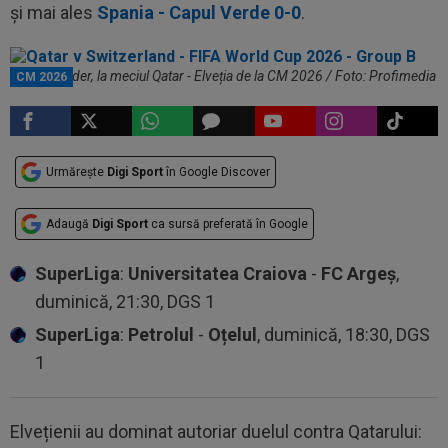
și mai ales
Spania - Capul Verde 0-0
.
Fabian Rieder, la meciul Qatar - Elveția de la CM 2026 / Foto: Profimedia
CM 2026
Urmărește
Digi Sport
în Google Discover
Adaugă
Digi Sport
ca sursă preferată în Google
SuperLiga
:
Universitatea Craiova
-
FC Argeș
,
duminică, 21:30, DGS 1
SuperLiga
:
Petrolul
-
Oțelul
, duminică, 18:30, DGS
1
Elvețienii au dominat autoriar duelul contra Qatarului: