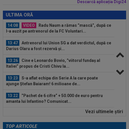
Descarcă aplicația Digi24
14:10
OFICIAL
Surpriză! Jucătorul dorit de Gigi
Becali, care ”poate juca la orice echipă din...
ULTIMA ORĂ
14:08
VIDEO
Radu Naum a rămas ”mască”, după ce
l-a auzit pe antrenorul de la FC Voluntari...
13:47
Antrenorul lui Union SG a dat verdictul, după ce
Darius Olaru a fost rezervă și...
13:26
Cine e Leonardo Bovio, ”viitorul fundaș al
Italiei” propus de Cristi Chivu la...
13:23
S-a aflat echipa din Serie A la care poate
ajunge Ștefan Baiaram! 6 milioane de...
13:22
”Pachet de 6 cifre” + 50.000 de euro pentru
amanta lui Infantino? Comunicat...
Vezi ultimele ştiri
13:01
Giovanni Becali a rămas ”interzis” când a aflat
ce i-a spus MM Stoica lui Gigi...
TOP ARTICOLE