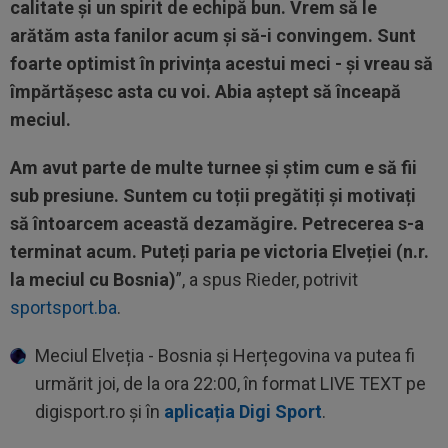
calitate și un spirit de echipă bun. Vrem să le
arătăm asta fanilor acum și să-i convingem. Sunt
foarte optimist în privința acestui meci - și vreau să
împărtășesc asta cu voi. Abia aștept să înceapă
meciul.
Am avut parte de multe turnee și știm cum e să fii
sub presiune. Suntem cu toții pregătiți și motivați
să întoarcem această dezamăgire. Petrecerea s-a
terminat acum. Puteți paria pe victoria Elveției (n.r.
la meciul cu Bosnia)
”, a spus Rieder, potrivit
sportsport.ba
.
Meciul Elveția - Bosnia și Herțegovina va putea fi
urmărit joi, de la ora 22:00, în format LIVE TEXT pe
digisport.ro și în
aplicația Digi Sport
.