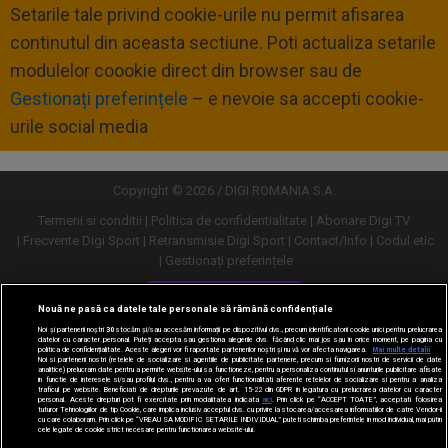
Setarile tale privind cookie-urile nu permit afisarea
continutul din aceasta sectiune. Poti actualiza setarile
modulelor coookie direct din browser sau de
Gestionați preferințele
– e nevoie sa accepti cookie-
urile social media
Copyright © 2026 / DIGI ROMANIA S.A.
Termeni si conditii
Politica de confidentialitate
Abonare Digi TV
Frecvente Digi Sport
Retransmisie Digi Sport
Contact/Info
Codul etic
Gestionați preferințele
Versiune desktop
Nouă ne pasă ca datele tale personale să rămână confidențiale
Noi și partenerii noștri
30
stocăm și/sau accesăm informații pe dispozitivul dvs., precum identificatorii cookie unici pentru prelucrarea
datelor cu caracter personal. Puteți accepta sau gestiona alegerile dvs. făcând clic mai jos sau în orice moment, pe pagina cu
politica de confidențialitate. Aceste alegeri vor fi raportate partenerilor noștri și nu vă vor afecta navigarea.
Mai multe detalii
Noi si partenerii nostri (retelele de socializare si agentiile de publicitate partenere, precum si furnizorii nostri de servicii de date
analitice) prelucram date pentru a permite website-ului sa functioneze, pentru a personaliza continutul si anunturile publicitare afisate
in functie de interesele si/sau profilul dvs., pentru a va oferi functionalitati aferente retelelor de socializare si pentru a analiza
traficul pe website. Beneficiati de drepturile prevazute de art. 15-22 din GDPR in legatura cu prelucrarea datelor cu caracter
personal. Aceste drepturi pot fi exercitate prin modalitatea indicata
aici
. Prin click pe “ACCEPT TOATE”, acceptati folosirea
tuturor Tehnologiilor de tip Cookie, care implica inclusiv acceptul dvs. cu privire la stocarea/accesarea informatiilor de catre Vendor-ii
cu care colaboram. Prin click pe “VREAU SA MODIFIC SETARILE INDIVIDUAL” puteti schimba preferintele in mod individual, mai putin
cele legate de cookie strict necesare pentru functionarea website-ului.