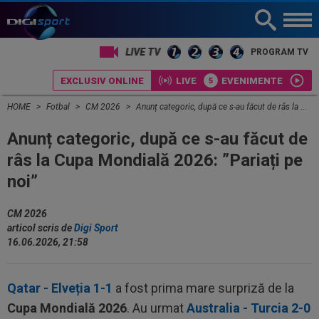
PROGRAM TV
EXCLUSIV ONLINE
LIVE
EVENIMENTE
HOME
Fotbal
CM 2026
Anunț categoric, după ce s-au făcut de râs la Cupa Mondială 2026: ”Pariați pe noi”
Anunț categoric, după ce s-au făcut de
râs la Cupa Mondială 2026: ”Pariați pe
noi”
CM 2026
articol scris de
Digi Sport
16.06.2026, 21:58
Qatar - Elveția 1-1
a fost prima mare surpriză de la
Cupa Mondială 2026
. Au urmat
Australia - Turcia 2-0