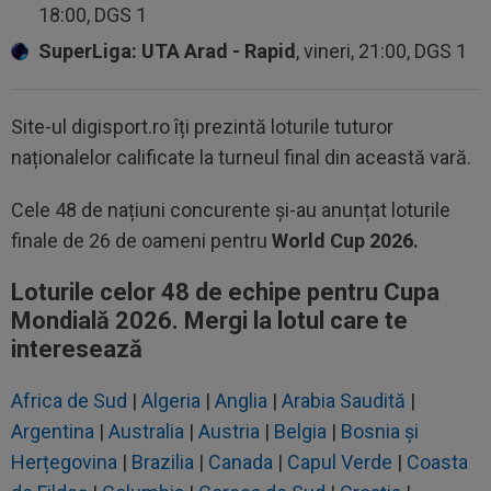
18:00, DGS 1
SuperLiga: UTA Arad - Rapid
, vineri, 21:00, DGS 1
Site-ul digisport.ro îți prezintă loturile tuturor
naționalelor calificate la turneul final din această vară.
Cele 48 de națiuni concurente și-au anunțat loturile
finale de 26 de oameni pentru
World Cup 2026.
Loturile celor 48 de echipe pentru Cupa
Mondială 2026.
Mergi la lotul care te
interesează
Africa de Sud
|
Algeria
|
Anglia
|
Arabia Saudită
|
Argentina
|
Australia
|
Austria
|
Belgia
|
Bosnia și
Herțegovina
|
Brazilia
|
Canada
|
Capul Verde
|
Coasta