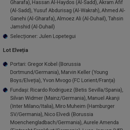
Gharafa), Hassan Al-Haydos (Al-Sadd), Akram Afif
(Al-Sadd), Yusuf Abdurisag (Al-Wakrah), Ahmed Al-
Ganehi (Al-Gharafa), Almoez Ali (Al-Duhail), Tahsin
Jamshid (Al-Duhail)
Selecționer: Julen Lopetegui
Lot Elveția
Portari: Gregor Kobel (Borussia
Dortmund/Germania), Marvin Keller (Young
Boys/Elveția), Yvon Mvogo (FC Lorient/Franța)
Fundaşi: Ricardo Rodriguez (Betis Sevilla/Spania),
Silvan Widmer (Mainz/Germania), Manuel Akanji
(Inter Milano/Italia), Miro Muheim (Hamburger
SV/Germania), Nico Elvedi (Borussia
Moenchengladbach/Germania), Aurele Amenda