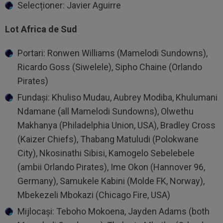
Selecționer: Javier Aguirre
Lot Africa de Sud
Portari: Ronwen Williams (Mamelodi Sundowns),
Ricardo Goss (Siwelele), Sipho ​Chaine (Orlando
Pirates)
Fundași: Khuliso Mudau, Aubrey Modiba, Khulumani
Ndamane (all Mamelodi Sundowns), Olwethu
‌Makhanya (Philadelphia Union, USA), Bradley Cross
(Kaizer Chiefs), Thabang Matuludi (Polokwane
City), Nkosinathi Sibisi, Kamogelo Sebelebele
(ambii Orlando Pirates), Ime Okon (Hannover 96,
Germany), Samukele Kabini (Molde FK, Norway),
Mbekezeli Mbokazi (Chicago Fire, USA)
Mijlocași: Teboho Mokoena, Jayden Adams (both