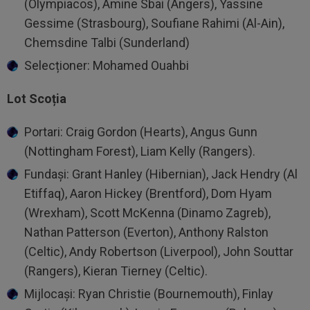
(Olympiacos), Amine Sbai (Angers), Yassine
Gessime (Strasbourg), Soufiane Rahimi (Al-Ain),
Chemsdine Talbi (Sunderland)
Selecționer: Mohamed Ouahbi
Lot Scoția
Portari: Craig Gordon (Hearts), Angus Gunn
(Nottingham Forest), Liam Kelly (Rangers).
Fundași: Grant Hanley (Hibernian), Jack Hendry (Al
Etiffaq), Aaron Hickey (Brentford), Dom Hyam
(Wrexham), Scott McKenna (Dinamo Zagreb),
Nathan Patterson (Everton), Anthony Ralston
(Celtic), Andy Robertson (Liverpool), John Souttar
(Rangers), Kieran Tierney (Celtic).
Mijlocași: Ryan Christie (Bournemouth), Finlay