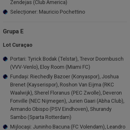
Zendejas (Club America)
Selecționer: Mauricio Pochettino
Grupa E
Lot Curaçao
Portari: Tyrick Bodak (Telstar), Trevor Doornbusch
(VVV-Venlo), Eloy Room (Miami FC)
Fundași: Riechedly Bazoer (Konyaspor), Joshua
Brenet (Kayserispor), Roshon Van Eijma (RKC
Waalwijk), Sherel Floranus (PEC Zwolle), Deveron
Fonville (NEC Nijmegen), Jurien Gaari (Abha Club),
Armando Obispo (PSV Eindhoven), Shurandy
Sambo (Sparta Rotterdam)
Mijlocași: Juninho Bacuna (FC Volendam), Leandro