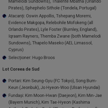
Mamelodi Sundowns), Thalente Mbatha (Orlando
Pirates), Sphephelo Sithole (Tondela, Portugal)
Atacanți: Oswin Appollis, Tshepang Moremi,
Evidence ⁠Makgopa, Relebohile Mofokeng (all
Orlando Pirates), ⁠Lyle Foster (Burnley, England),
Iqraam Rayners, ‌Themba Zwane (both Mamelodi
Sundowns), Thapelo Maseko (AEL Limassol,
Cyprus)
Selecționer: Hugo Broos
Lot Coreea de Sud
Portari: Kim Seung-Gyu (FC Tokyo), Song Bum-
Keun (Jeonbuk), Jo Hyeon-Woo (Ulsan Hyundai)
Fundași: Kim Moon-Hwan (Daejeon), Kim Min-Jae
(Bayern Munich), Kim Tae-Hyeon (Kashima