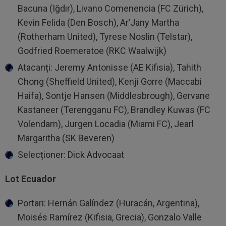
Bacuna (Iğdır), Livano Comenencia (FC Zürich),
Kevin Felida (Den Bosch), Ar’Jany Martha
(Rotherham United), Tyrese Noslin (Telstar),
Godfried Roemeratoe (RKC Waalwijk)
Atacanți: Jeremy Antonisse (AE Kifisia), Tahith
Chong (Sheffield United), Kenji Gorre (Maccabi
Haifa), Sontje Hansen (Middlesbrough), Gervane
Kastaneer (Terengganu FC), Brandley Kuwas (FC
Volendam), Jurgen Locadia (Miami FC), Jearl
Margaritha (SK Beveren)
Selecționer: Dick Advocaat
Lot Ecuador
Portari: Hernán Galíndez (Huracán, Argentina),
Moisés Ramírez (Kifisia, Grecia), Gonzalo Valle