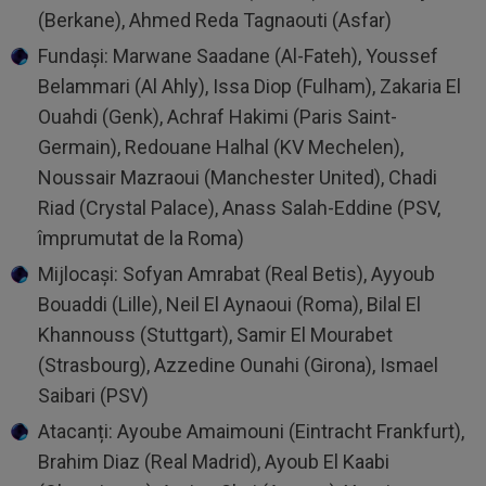
(Berkane), Ahmed Reda Tagnaouti (Asfar)
Fundași: Marwane Saadane (Al-Fateh), Youssef
Belammari (Al Ahly), Issa Diop (Fulham), Zakaria El
Ouahdi (Genk), Achraf Hakimi (Paris Saint-
Germain), Redouane Halhal (KV Mechelen),
Noussair Mazraoui (Manchester United), Chadi
Riad (Crystal Palace), Anass Salah-Eddine (PSV,
împrumutat de la Roma)
Mijlocași: Sofyan Amrabat (Real Betis), Ayyoub
Bouaddi (Lille), Neil El Aynaoui (Roma), Bilal El
Khannouss (Stuttgart), Samir El Mourabet
(Strasbourg), Azzedine Ounahi (Girona), Ismael
Saibari (PSV)
Atacanți: Ayoube Amaimouni (Eintracht Frankfurt),
Brahim Diaz (Real Madrid), Ayoub El Kaabi