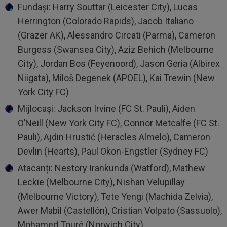
Fundași: Harry Souttar (Leicester City), Lucas
Herrington (Colorado Rapids), Jacob Italiano
(Grazer AK), Alessandro Circati (Parma), Cameron
Burgess (Swansea City), Aziz Behich (Melbourne
City), Jordan Bos (Feyenoord), Jason Geria (Albirex
Niigata), Miloš Degenek (APOEL), Kai Trewin (New
York City FC)
Mijlocași: Jackson Irvine (FC St. Pauli), Aiden
O’Neill (New York City FC), Connor Metcalfe (FC St.
Pauli), Ajdin Hrustić (Heracles Almelo), Cameron
Devlin (Hearts), Paul Okon-Engstler (Sydney FC)
Atacanți: Nestory Irankunda (Watford), Mathew
Leckie (Melbourne City), Nishan Velupillay
(Melbourne Victory), Tete Yengi (Machida Zelvia),
Awer Mabil (Castellón), Cristian Volpato (Sassuolo),
Mohamed Touré (Norwich City)