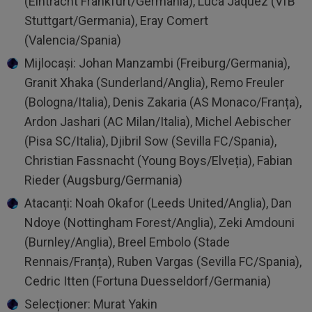
(Eintracht Frankfurt/Germania), Luca Jaquez (VfB
Stuttgart/Germania), Eray Comert
(Valencia/Spania)
Mijlocaşi: Johan Manzambi (Freiburg/Germania),
Granit Xhaka (Sunderland/Anglia), Remo Freuler
(Bologna/Italia), Denis Zakaria (AS Monaco/Franța),
Ardon Jashari (AC Milan/Italia), Michel Aebischer
(Pisa SC/Italia), Djibril Sow (Sevilla FC/Spania),
Christian Fassnacht (Young Boys/Elveția), Fabian
Rieder (Augsburg/Germania)
Atacanți: Noah Okafor (Leeds United/Anglia), Dan
Ndoye (Nottingham Forest/Anglia), Zeki Amdouni
(Burnley/Anglia), Breel Embolo (Stade
Rennais/Franța), Ruben Vargas (Sevilla FC/Spania),
Cedric Itten (Fortuna Duesseldorf/Germania)
Selecționer: Murat Yakin