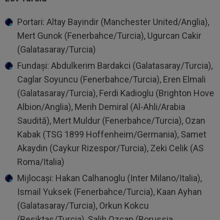
Portari: Altay Bayindir (Manchester United/Anglia),
Mert Gunok (Fenerbahce/Turcia), Ugurcan Cakir
(Galatasaray/Turcia)
Fundaşi: Abdulkerim Bardakci (Galatasaray/Turcia),
Caglar Soyuncu (Fenerbahce/Turcia), Eren Elmali
(Galatasaray/Turcia), Ferdi Kadioglu (Brighton Hove
Albion/Anglia), Merih Demiral (Al-Ahli/Arabia
Saudită), Mert Muldur (Fenerbahce/Turcia), Ozan
Kabak (TSG 1899 Hoffenheim/Germania), Samet
Akaydin (Caykur Rizespor/Turcia), Zeki Celik (AS
Roma/Italia)
Mijlocaşi: Hakan Calhanoglu (Inter Milano/Italia),
Ismail Yuksek (Fenerbahce/Turcia), Kaan Ayhan
(Galatasaray/Turcia), Orkun Kokcu
(Besiktas/Turcia), Salih Ozcan (Borussia