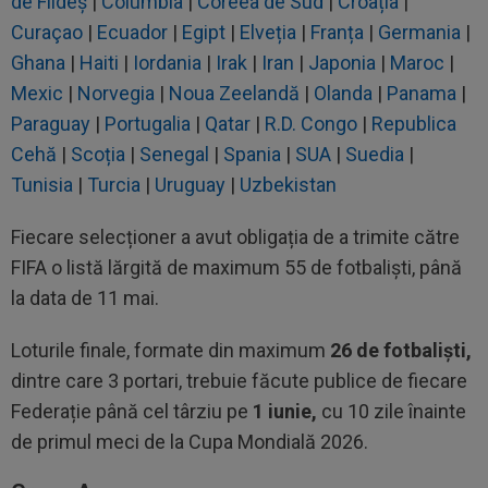
de Fildeș
|
Columbia
|
Coreea de Sud
|
Croația
|
Curaçao
|
Ecuador
|
Egipt
|
Elveția
|
Franța
|
Germania
|
Ghana
|
Haiti
|
Iordania
|
Irak
|
Iran
|
Japonia
|
Maroc
|
Mexic
|
Norvegia
|
Noua Zeelandă
|
Olanda
|
Panama
|
Paraguay
|
Portugalia
|
Qatar
|
R.D. Congo
|
Republica
Cehă
|
Scoția
|
Senegal
|
Spania
|
SUA
|
Suedia
|
Tunisia
|
Turcia
|
Uruguay
|
Uzbekistan
Fiecare selecționer a avut obligația de a trimite către
FIFA o listă lărgită de maximum 55 de fotbaliști, până
la data de 11 mai.
Loturile finale, formate din maximum
26 de fotbaliști,
dintre care 3 portari, trebuie făcute publice de fiecare
Federație până cel târziu pe
1 iunie,
cu 10 zile înainte
de primul meci de la Cupa Mondială 2026.