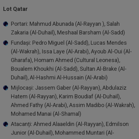
Lot Qatar
Portari: Mahmud Abunada (Al-Rayyan ), Salah
Zakaria (Al-Duhail), Meshaal Barsham (Al-Sadd)
Fundași: Pedro Miguel (Al-Sadd), Lucas Mendes
(Al-Wakrah), Issa Laye (Al-Arabi), Ayoub Al-Oui (Al-
Gharafa), Homam Ahmed (Cultural Leonesa),
Boualem Khoukhi (Al-Sadd), Sultan Al-Brake (Al-
Duhail), Al-Hashmi Al-Hussain (Al-Arabi)
Mijlocași: Jassem Gaber (Al-Rayyan), Abdulaziz
Hatem (Al-Rayyan), Karim Boudiaf (Al-Duhail),
Ahmed Fathy (Al-Arabi), Assim Madibo (Al-Wakrah),
Mohamed Manai (Al-Shamal)
Atacanți: Ahmed Alaaeldin (Al-Rayyan), Edmilson
Junior (Al-Duhail), Mohammed Muntari (Al-