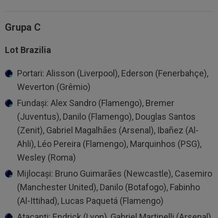
Grupa C
Lot Brazilia
Portari: Alisson (Liverpool), Ederson (Fenerbahçe),
Weverton (Grêmio)
Fundași: Alex Sandro (Flamengo), Bremer
(Juventus), Danilo (Flamengo), Douglas Santos
(Zenit), Gabriel Magalhães (Arsenal), Ibañez (Al-
Ahli), Léo Pereira (Flamengo), Marquinhos (PSG),
Wesley (Roma)
Mijlocași: Bruno Guimarães (Newcastle), Casemiro
(Manchester United), Danilo (Botafogo), Fabinho
(Al-Ittihad), Lucas Paquetá (Flamengo)
Atacanți: Endrick (Lyon), Gabriel Martinelli (Arsenal),