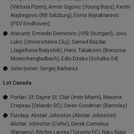
(Viktoria Plzen), Armin Gigovic (Young Boys), Kerim
Alajbegovic (RB Salzburg), Esmir Bajraktarevic
(PSV Eindhoven)
Atacanți: Ermedin Demirovic (VfB Stuttgart), Jovo
Lukic (Universitatea Cluj), Samed Bazdar
(Jagiellonia Bialystok), Haris Tabakovic (Borussia
Moenchengladbach), Edin Dzeko (Schalke 04)
Selecționer: Sergej Barbarez
Lot Canada
Portari: St: Dayne St. Clair (Inter Miami), Maxime
Crepeau (Orlando SC), Owen Goodman (Barnsley)
Fundași: Alistair Johnston (Alistair Johnston)
Alistair Johnston (Celtic), Derek Cornelius
(Rangers), Ritchie Laryea (Toronto FC), Niko Sigur