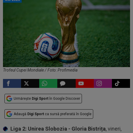
Trofeul Cupei Mondiale / Foto: Profimedia
Urmărește
Digi Sport
în Google Discover
Adaugă
Digi Sport
ca sursă preferată în Google
Liga 2: Unirea Slobozia - Gloria Bistrița
, vineri,