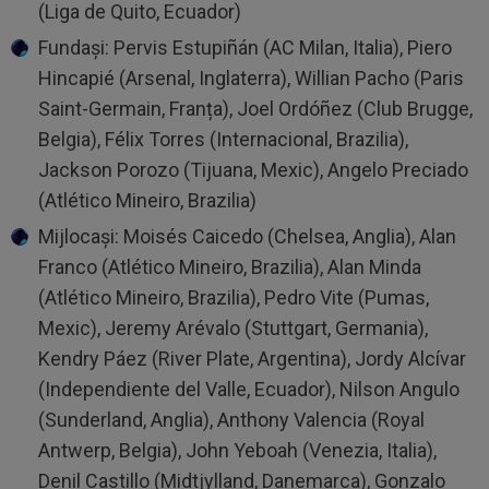
(Liga de Quito, Ecuador)
Fundași: Pervis Estupiñán (AC Milan, Italia), Piero
Hincapié (Arsenal, Inglaterra), Willian Pacho (Paris
Saint-Germain, Franța), Joel Ordóñez (Club Brugge,
Belgia), Félix Torres (Internacional, Brazilia),
Jackson Porozo (Tijuana, Mexic), Angelo Preciado
(Atlético Mineiro, Brazilia)
Mijlocași: Moisés Caicedo (Chelsea, Anglia), Alan
Franco (Atlético Mineiro, Brazilia), Alan Minda
(Atlético Mineiro, Brazilia), Pedro Vite (Pumas,
Mexic), Jeremy Arévalo (Stuttgart, Germania),
Kendry Páez (River Plate, Argentina), Jordy Alcívar
(Independiente del Valle, Ecuador), Nilson Angulo
(Sunderland, Anglia), Anthony Valencia (Royal
Antwerp, Belgia), John Yeboah (Venezia, Italia),
Denil Castillo (Midtjylland, Danemarca), Gonzalo