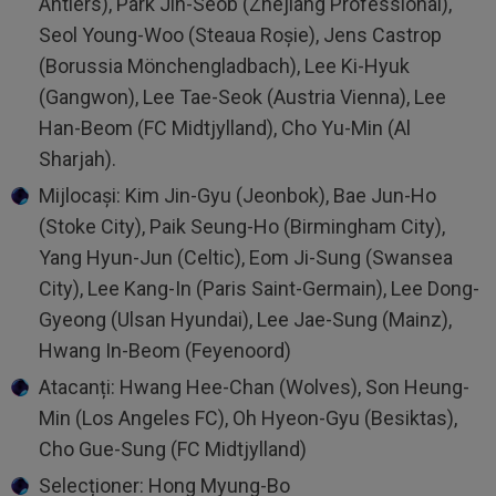
Antlers), Park Jin-Seob (Zhejiang Professional),
Seol Young-Woo (Steaua Roșie), Jens Castrop
(Borussia Mönchengladbach), Lee Ki-Hyuk
(Gangwon), Lee Tae-Seok (Austria Vienna), Lee
Han-Beom (FC Midtjylland), Cho Yu-Min (Al
Sharjah).
Mijlocași: Kim Jin-Gyu (Jeonbok), Bae Jun-Ho
(Stoke City), Paik Seung-Ho (Birmingham City),
Yang Hyun-Jun (Celtic), ⁠Eom Ji-Sung (Swansea
City), Lee Kang-In (Paris Saint-Germain), Lee ⁠Dong-
Gyeong (Ulsan Hyundai), Lee Jae-Sung (Mainz),
Hwang In-Beom (Feyenoord)
Atacanți: Hwang Hee-Chan (Wolves), Son Heung-
Min (Los Angeles FC), Oh Hyeon-Gyu (Besiktas),
Cho Gue-Sung (FC Midtjylland)
Selecționer: Hong Myung-Bo