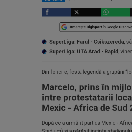
Urmărește
Digisport
în Google Discove
SuperLiga: Farul - Csikszereda
, s
SuperLiga: UTA Arad - Rapid
, vine
Din fericire, fosta legendă a grupării ”
Marcelo, prins în mijl
între protestatarii loca
Mexic - Africa de Sud 
După ce a urmărit partida Mexic - Afri
Stadium) și a părăsit incinta stadionului