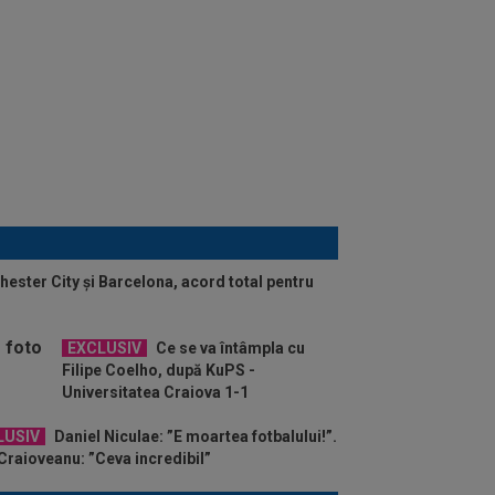
hester City și Barcelona, acord total pentru
EXCLUSIV
Ce se va întâmpla cu
Filipe Coelho, după KuPS -
Universitatea Craiova 1-1
LUSIV
Daniel Niculae: ”E moartea fotbalului!”.
Craioveanu: ”Ceva incredibil”