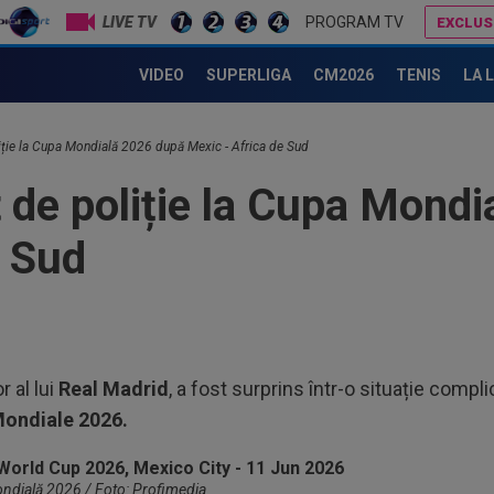
LIVE TV
PROGRAM TV
EXCLUS
Mauricio Pochettino a semnat!
Gigi Becali, ”în război” cu două echipe din SuperLigă
VIDEO
SUPERLIGA
CM2026
TENIS
LA 
18
răz
iție la Cupa Mondială 2026 după Mexic - Africa de Sud
18
 de poliție la Cupa Mond
și 
e Sud
18
Cum
#4
17
Mou
Flo
17
r al lui
Real Madrid
, a fost surprins într-o situație compl
fer
ondiale 2026.
înai
18
Slo
1. 
Mondială 2026 / Foto: Profimedia