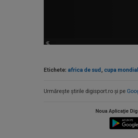
Etichete:
africa de sud
,
cupa mondia
Urmărește știrile digisport.ro și pe
Goo
Noua Aplicaţie Dig