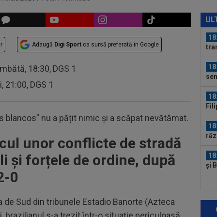
18
VID
UL
de 
18
r
Adaugă
Digi Sport
ca sursă preferată în Google
tra
Ca
18
âmbătă, 18:30, DGS 1
sem
ri, 21:00, DGS 1
18
Fil
Cra
los blancos” nu a pățit nimic și a scăpat nevătămat.
18
răz
ocul unor conflicte de stradă
li și forțele de ordine, după
18
și 
2-0
18
Cum
ca de Sud din tribunele Estadio Banorte (Azteca
#4
, brazilianul s-a trezit într-o situație periculoasă
17