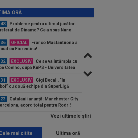
:48
Dinamo - FC Voluntari LIVE
EO, sâmbătă, 21:30, la DGS 1. Egalitate
TIMA ORĂ
puncte...
:48
Probleme pentru ultimul jucător
nsferat de Dinamo? Ce a spus Nuno
mpos
:36
OFICIAL
Franco Mastantuono a
nat cu Fiorentina!
:32
EXCLUSIV
Ce se va întâmpla cu
ipe Coelho, după KuPS - Universitatea
iova 1-1
:31
EXCLUSIV
Gigi Becali, ”în
boi” cu două echipe din SuperLigă
:23
Catalanii anunță: Manchester City
Barcelona, acord total pentru Rodri!
Vezi ultimele ştiri
:20
(P) O nouă etapă a gazdelor?
 arată Cotele Superbet pentru etapa
Cele mai citite
Ultima oră
:59
A început "showul" la Real Madrid: