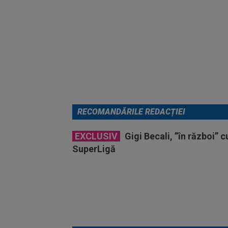
RECOMANDĂRILE REDACȚIEI
EXCLUSIV
Gigi Becali, ”în război” 
SuperLigă