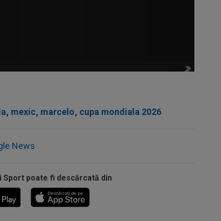
la
,
mexic
,
marcelo
,
cupa mondiala 2026
gle News
i Sport poate fi descărcată din