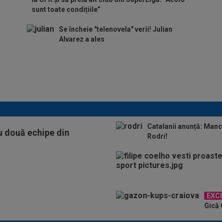
sunt toate condițiile”
Se încheie "telenovela" verii! Julian
Alvarez a ales
ADIO, FCSB? A spus-o
fără ocolișuri: ”Trebuie
să plece”
Catalanii anunță: Manc
cu două echipe din
Rodri!
EXC
Gică 