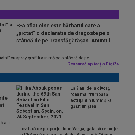
S-a aflat cine este bărbatul care a
„pictat” o declarație de dragoste pe o
stâncă de pe Transfăgărășan. Anunțul
tat” cu spray graffiti o inimă pe o stâncă de pe...
Descarcă aplicația Digi24
La 3 ani de la divorț,
"cea mai frumoasă
ile
actriță din lume" și-a
at
găsit liniștea
 a fi
Lovitură de proporții: Ioan Varga, gata să renunțe
la CFR și să preia alt club din SuperLigă: ”Acolo