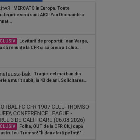
rinho, enervat la culme de
MERCATO în Europa. Toate
rentino...
nsferurile verii sunt AICI! Yan Diomande a
:59
Cristi Chivu a ”dat alarma”! Mesaj
nat...
m pentru conducerea de la Inter,
nte...
:51
LIVE VIDEO&SCORE
Unirea
CLUSIV
Lovitură de proporții: Ioan Varga,
bozia - Gloria Bistrița 0-0, ACUM, DGS
a să renunțe la CFR și să preia alt club...
Programul complet al etapei...
:48
Dinamo - FC Voluntari LIVE
EO, sâmbătă, 21:30, la DGS 1. Egalitate
puncte...
Tragic: cel mai bun din
:48
Probleme pentru ultimul jucător
orie a murit subit, la 43 de ani. Solicitarea...
nsferat de Dinamo? Ce a spus Nuno
mpos
:36
OFICIAL
Franco Mastantuono a
nat cu Fiorentina!
:32
EXCLUSIV
Ce se va întâmpla cu
ipe Coelho, după KuPS - Universitatea
iova 1-1
CLUSIV
Folha, OUT de la CFR Cluj după
astrul cu Tromso! ”Îi dau afară pe toți!”...