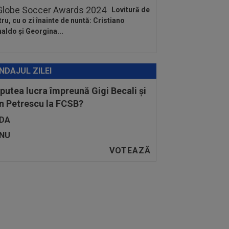
Lovitură de
tru, cu o zi înainte de nuntă: Cristiano
aldo și Georgina...
NDAJUL ZILEI
 putea lucra împreună Gigi Becali și
n Petrescu la FCSB?
DA
NU