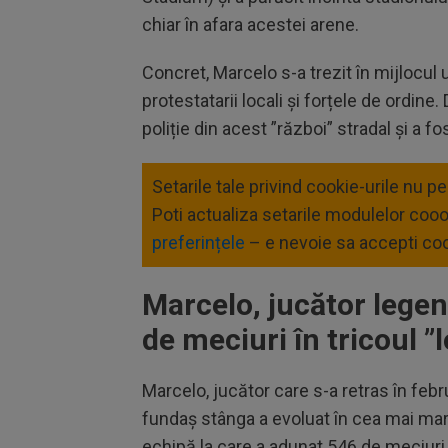
chiar în afara acestei arene.
Concret, Marcelo s-a trezit în mijlocul 
protestatarii locali și forțele de ordine.
poliție din acest ”război” stradal și a fo
Setarile tale privind cookie-urile nu p
Poti actualiza setarile modulelor coo
preferințele
– e nevoie sa accepti coo
Marcelo, jucător lege
de meciuri în tricoul ”
Marcelo, jucător care s-a retras în febr
fundaș stânga a evoluat în cea mai ma
echipă la care a adunat 546 de meciuri, 