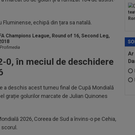
tea
Ron
u Fluminense, echipă din țara sa natală.
SO
 Profimedia
Ar
2-0, în meciul de deschidere
Da
6
re a deschis acest turneu final de Cupă Mondială
el grație golurilor marcate de Julian Quinones
 Mondială 2026, Coreea de Sud a învins-o pe Cehia,
 scorul.