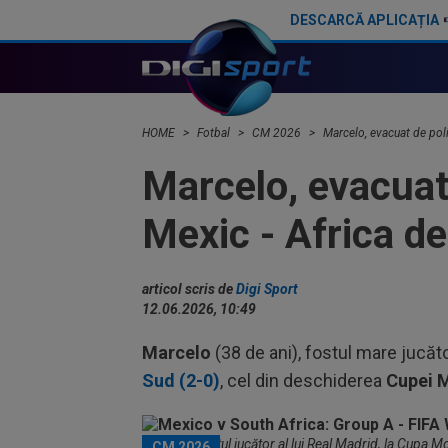
DESCARCĂ APLICAȚIA
”Sigur nu ai mai văzut așa ceva!” Toată lumea a rămas ”mască”, după gestul portarului la 2-2, în minutul 90+3
HOME
Fotbal
CM 2026
Marcelo, evacuat de pol
Marcelo, evacuat
Mexic - Africa d
articol scris de
Digi Sport
12.06.2026, 10:49
Marcelo
(38 de ani), fostul mare jucăto
Sud (2-0)
, cel din deschiderea
Cupei M
Marcelo, fostul jucător al lui Real Madrid, la Cupa 
CM 2026