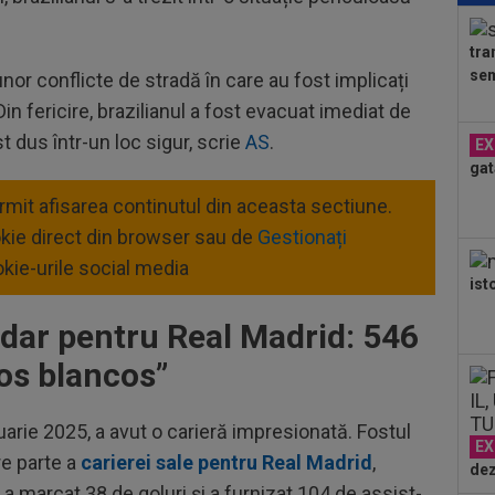
Mou
Flo
tra
17
sem
unor conflicte de stradă în care au fost implicați
fer
înai
 Din fericire, brazilianul a fost evacuat imediat de
18
st dus într-un loc sigur, scrie
AS
.
EX
Slo
gat
1. 
18
ermit afisarea continutul din aceasta sectiune.
VID
okie direct din browser sau de
Gestionați
de 
18
kie-urile social media
ist
tra
Ca
ndar pentru Real Madrid: 546
18
sem
los blancos”
18
Fil
uarie 2025, a avut o carieră impresionată. Fostul
Cra
EX
re parte a
carierei sale pentru Real Madrid
,
dez
a marcat 38 de goluri și a furnizat 104 de assist-