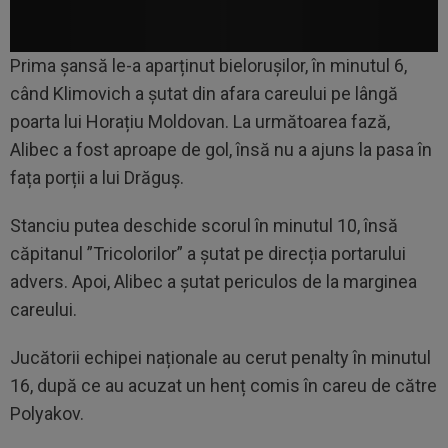
Prima șansă le-a aparținut bielorușilor, în minutul 6,
când Klimovich a șutat din afara careului pe lângă
poarta lui Horațiu Moldovan. La următoarea fază,
Alibec a fost aproape de gol, însă nu a ajuns la pasa în
fața porții a lui Drăguș.
Stanciu putea deschide scorul în minutul 10, însă
căpitanul ”Tricolorilor” a șutat pe direcția portarului
advers. Apoi, Alibec a șutat periculos de la marginea
careului.
Jucătorii echipei naționale au cerut penalty în minutul
16, după ce au acuzat un henț comis în careu de către
Polyakov.