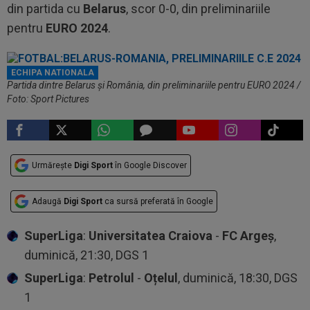
din partida cu
Belarus
, scor 0-0, din preliminariile
pentru
EURO 2024
.
ECHIPA NATIONALA
Partida dintre Belarus și România, din preliminariile pentru EURO 2024 /
Foto: Sport Pictures
Urmărește
Digi Sport
în Google Discover
Adaugă
Digi Sport
ca sursă preferată în Google
SuperLiga
:
Universitatea Craiova
-
FC Argeș
,
duminică, 21:30, DGS 1
SuperLiga
:
Petrolul
-
Oțelul
, duminică, 18:30, DGS
1