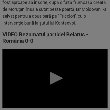
fost aproape să înscrie, după o fază frumoasă creată
de Moruțan, însă a șutat peste poartă, iar Moldovan i-a
salvat pentru a doua oară pe ”Tricolori” cu o
intervenție bună la șutul lui Kontsevoi.
VIDEO Rezumatul partidei Belarus -
România 0-0