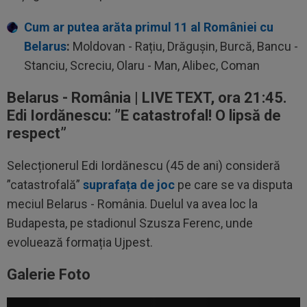
Cum ar putea arăta primul 11 al României cu
Belarus
:
Moldovan - Rațiu, Drăgușin, Burcă, Bancu -
Stanciu, Screciu, Olaru - Man, Alibec, Coman
Belarus - România | LIVE TEXT, ora 21:45.
Edi Iordănescu: ”E catastrofal! O lipsă de
respect”
Selecționerul Edi Iordănescu (45 de ani) consideră
”catastrofală”
suprafața de joc
pe care se va disputa
meciul Belarus - România. Duelul va avea loc la
Budapesta, pe stadionul Szusza Ferenc, unde
evoluează formația Ujpest.
Galerie Foto