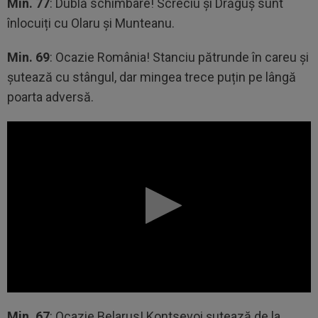
Min. 77
: Dublă schimbare! Screciu și Drăguș sunt
înlocuiți cu Olaru și Munteanu.
Min. 69
: Ocazie România! Stanciu pătrunde în careu și
șutează cu stângul, dar mingea trece puțin pe lângă
poarta adversă.
Min. 67
: Ocazie Belarus! Kontsevoi șutează de la