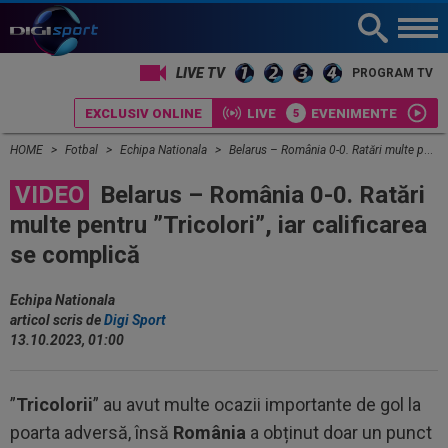
LIVE TV
PROGRAM TV
EXCLUSIV ONLINE
LIVE
EVENIMENTE
HOME
Fotbal
Echipa Nationala
Belarus – România 0-0. Ratări multe pentru ”Tricolori”, iar calificarea se complică
VIDEO
Belarus – România 0-0. Ratări
multe pentru ”Tricolori”, iar calificarea
se complică
Echipa Nationala
articol scris de
Digi Sport
13.10.2023, 01:00
”
Tricolorii
” au avut multe ocazii importante de gol la
poarta adversă, însă
România
a obținut doar un punct