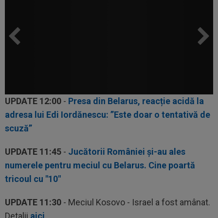
UPDATE 12:00
-
Presa din Belarus, reacție acidă la
adresa lui Edi Iordănescu: ”Este doar o tentativă de
scuză”
UPDATE 11:45
-
Jucătorii României și-au ales
numerele pentru meciul cu Belarus. Cine poartă
tricoul cu "10"
UPDATE 11:30
- Meciul Kosovo - Israel a fost amânat.
Detalii
aici
.