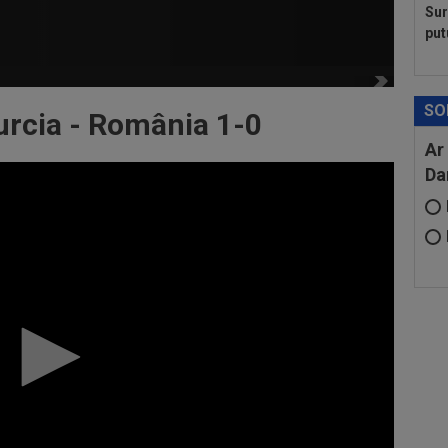
Sur
put
SO
urcia - România 1-0
Ar
Da