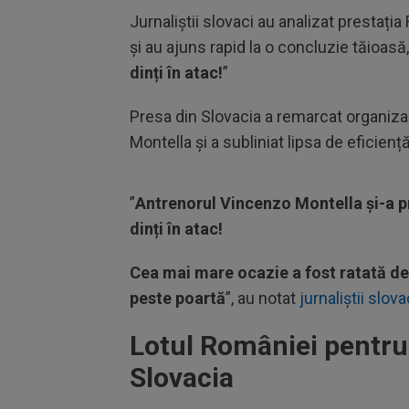
Jurnaliștii slovaci au analizat prestați
și au ajuns rapid la o concluzie tăioasă
dinți în atac!
”
Presa din Slovacia a remarcat organizar
Montella și a subliniat lipsa de eficienț
”
Antrenorul Vincenzo Montella și-a p
dinți în atac!
Cea mai mare ocazie a fost ratată de 
peste poartă
”, au notat
jurnaliștii slova
Lotul României pentru 
Slovacia