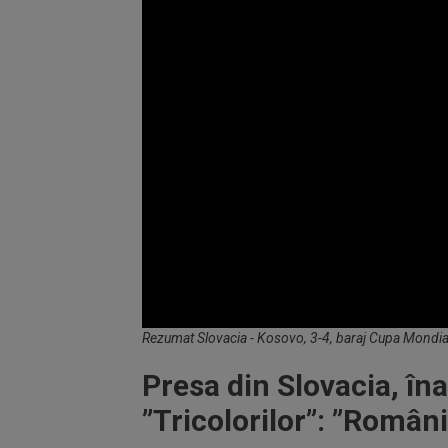
Volume
Rezumat Slovacia - Kosovo, 3-4, baraj Cupa Mondia
90%
Presa din Slovacia, în
”Tricolorilor”: ”Români