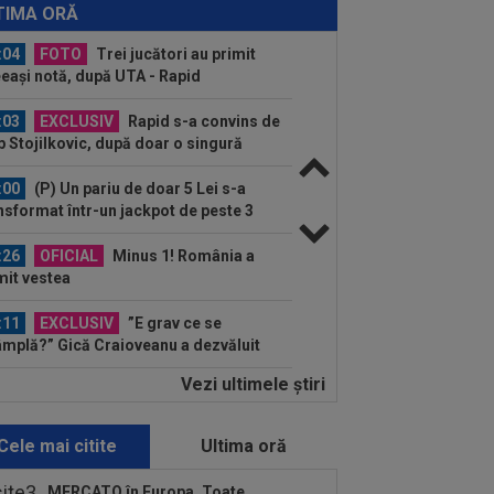
tă, după ce Manchester City a refuzat...
TIMA ORĂ
:04
FOTO
Trei jucători au primit
eași notă, după UTA - Rapid
:03
EXCLUSIV
Rapid s-a convins de
ip Stojilkovic, după doar o singură
riză
:00
(P) Un pariu de doar 5 Lei s-a
nsformat într-un jackpot de peste 3
ioane...
:26
OFICIAL
Minus 1! România a
mit vestea
:11
EXCLUSIV
”E grav ce se
âmplă?” Gică Craioveanu a dezvăluit
ncipalele probleme de...
Vezi ultimele ştiri
:58
Farul - Csikszereda, LIVE VIDEO,
30, Digi Sport 1. Ciucanii au trei
curi...
Cele mai citite
Ultima oră
:51
Antrenor pentru CFR Cluj!
tractul a fost pus "pe masă", urmează
MERCATO în Europa. Toate