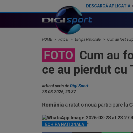
DESCARCĂ APLICAȚIA
Un club din SuperLigă, aproape să dea lovitura! Tratative avansate cu un jucător de la Cupa Mondială
HOME
Fotbal
Echipa Nationala
Cum au fost surpr
FOTO
Cum au fost
ce au pierdut cu 
articol scris de
Digi Sport
28.03.2026, 23:37
România
a ratat o nouă participare la
C
Radu Drăgușin / Foto: FRF
ECHIPA NATIONALA