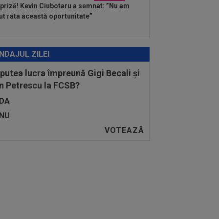
priză! Kevin Ciubotaru a semnat: ”Nu am
ut rata această oportunitate”
NDAJUL ZILEI
 putea lucra împreună Gigi Becali și
n Petrescu la FCSB?
DA
NU