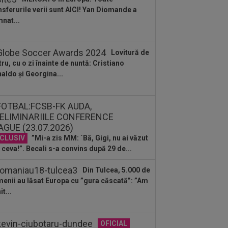
ocierile...
nsferurile verii sunt AICI! Yan Diomande a
:46
EXCLUSIV
Fără dubii! Victor
nat...
urcă i-a spus-o direct lui Daniel Pancu
:30
Coșmar pentru Alexi Pitu, după
Lovitură de
 Arad - Rapid! Cât ar putea lipsi
tru, cu o zi înainte de nuntă: Cristiano
aldo și Georgina...
:15
Rodri nu stă la discuții! Decizia
tă, după ce Manchester City a refuzat...
CLUSIV
”Mi-a zis MM: `Bă, Gigi, nu ai văzut
 ceva!”. Becali s-a convins după 29 de...
Din Tulcea, 5.000 de
enii au lăsat Europa cu ”gura căscată”: ”Am
t...
OFICIAL