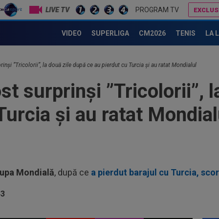
08
LIVE TV
PROGRAM TV
EXCLUS
tra
mil
Luis Figo, dezlănțuit: "Cel mai josnic, viclean și parșiv pe care l-am văzut vreodată!"
Antrenor pentru CFR Cluj! Contractul a fost pus "pe masă", urmează 
VIDEO
SUPERLIGA
CM2026
TENIS
LA 
07
pri
07
inși ”Tricolorii”, la două zile după ce au pierdut cu Turcia și au ratat Mondialul
înt
 surprinși ”Tricolorii”, 
pri
08
18:
Turcia și au ratat Mondial
eșe
08
Con
neg
08
Piț
upa Mondială
, după ce
a pierdut barajul cu Turcia, scor
08
UTA
08