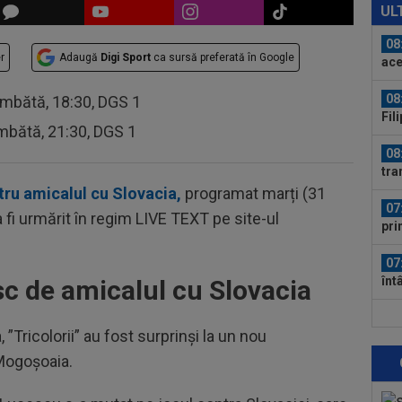
lua
UL
08
r
Adaugă
Digi Sport
ca sursă preferată în Google
ace
08
âmbătă, 18:30, DGS 1
Fil
mbătă, 21:30, DGS 1
rep
08
tra
mil
tru amicalul cu Slovacia,
programat marți (31
07
ea fi urmărit în regim LIVE TEXT pe site-ul
pri
07
înt
esc de amicalul cu Slovacia
pri
08
 ”Tricolorii” au fost surprinși la un nou
18:
eșe
Mogoșoaia.
08
Con