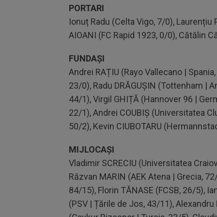
PORTARI
Ionuț Radu (Celta Vigo, 7/0), Laurențiu
AIOANI (FC Rapid 1923, 0/0), Cătălin C
FUNDAȘI
Andrei RAȚIU (Rayo Vallecano | Spania,
23/0), Radu DRĂGUȘIN (Tottenham | Ang
44/1), Virgil GHIȚĂ (Hannover 96 | Germ
22/1), Andrei COUBIȘ (Universitatea Cl
50/2), Kevin CIUBOTARU (Hermannstadt
MIJLOCAȘI
Vladimir SCRECIU (Universitatea Craiov
Răzvan MARIN (AEK Atena | Grecia, 72/
84/15), Florin TĂNASE (FCSB, 26/5), Ia
(PSV | Țările de Jos, 43/11), Alexandr