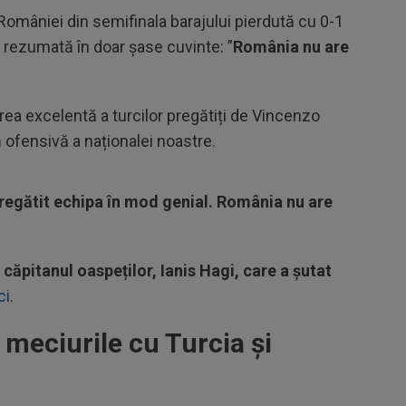
a României din semifinala barajului pierdută cu 0-1
, rezumată în doar șase cuvinte: ”
România nu are
ea excelentă a turcilor pregătiți de Vincenzo
ă ofensivă a naționalei noastre.
regătit echipa în mod genial. România nu are
căpitanul oaspeților, Ianis Hagi, care a șutat
ci
.
meciurile cu Turcia și