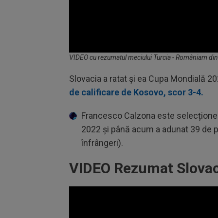
Volume
VIDEO cu rezumatul meciului Turcia - Româniam din 
90%
Slovacia a ratat și ea Cupa Mondială 202
de calificare de Kosovo, scor 3-4.
Francesco Calzona este selecționerul
2022 și până acum a adunat 39 de par
înfrângeri).
VIDEO Rezumat Slovaci