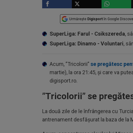
Urmărește
Digisport
în Google Discove
SuperLiga: Farul - Csikszereda
, s
SuperLiga: Dinamo - Voluntari
, sâ
Acum, ”Tricolorii”
se pregătesc pen
martie), la ora 21:45, și care va put
digisport.ro.
”Tricolorii” se pregăt
La două zile de le înfrângerea cu Turcia,
antrenament desfășurat la baza de la 