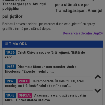
Slobozia. Programul complet al etapei a...
pe o stâncă de pe
19:14
Ce se întâmplă cu Denis Alibec: Sabău a făcut
Transfăgărășan. Anunțul
anunțul
polițiștilor
Bărbatul devenit celebru pe internet după ce a „pictat” cu spray
20:02
VIDEO
Unirea Slobozia - Gloria Bistrița 0-3 |
graffiti o inimă pe o stâncă de pe...
Scorul final a fost stabilit de o...
Descarcă aplicația Digi24
19:58
UTA - Rapid, LIVE VIDEO, ora 21:00, în direct la
Digi Sport 1. ECHIPELE. Se...
ULTIMA ORĂ
19:56
Cristi Chivu a spus-o fără rețineri: ”Bătăi de
cap”
19:55
Dinamo a făcut un nou transfer! Andrei
Nicolescu: ”E peste nivelul din...
19:45
VIDEO
Ce remontada! În minutul 80, erau
conduși cu 1-3, însă finalul a fost ”nebun”...
19:43
OFICIAL
A semnat la o zi după ce a jucat în
KuPS - Universitatea Craiova