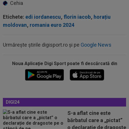
Cehia
Etichete:
edi iordanescu
,
florin iacob
,
horațiu
moldovan
,
romania euro 2024
Urmărește știrile digisport.ro și pe
Google News
Noua Aplicaţie Digi Sport poate fi descărcată din
19:55
Dinamo a făcut un nou transfer! Andrei
Nicolescu: ”E peste nivelul din...
19:45
VIDEO
Ce remontada! În minutul 80, erau
conduși cu 1-3, însă finalul a fost ”nebun”...
DIGI24
19:43
OFICIAL
A semnat la o zi după ce a jucat în
KuPS - Universitatea Craiova
S-a aflat cine este
bărbatul care a „pictat”
19:19
VIDEO
Victorie clară a Gloriei Bistrița la
o declarație de dragoste