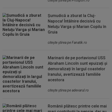
citeşte ştirea pe Prosport.ro
Șumudică a zburat la Cluj-
Napoca! Întâlnire decisivă cu
Neluţu Varga şi Marian Copilu în
Gruia
citeşte ştirea pe Fanatik.ro
Marinarii de pe portavionul USS
Abraham Lincoln sunt epuizați și
demoralizați în largul coastelor
Iranului, avertizează familiile
acestora
citeşte ştirea pe adevarul.ro
Românii plătesc printre cele mai
mari contribuții la pensie, dar au