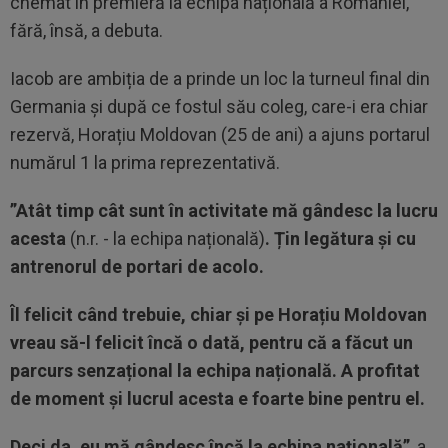
chemat în premieră la echipa națională a României,
fără, însă, a debuta.
Iacob are ambiția de a prinde un loc la turneul final din
Germania și după ce fostul său coleg, care-i era chiar
rezervă, Horațiu Moldovan (25 de ani) a ajuns portarul
numărul 1 la prima reprezentativă.
”Atât timp cât sunt în activitate mă gândesc la lucru
acesta
(n.r. - la echipa națională)
. Țin legătura și cu
antrenorul de portari de acolo.
Îl felicit când trebuie, chiar și pe Horațiu Moldovan
vreau să-l felicit încă o dată, pentru că a făcut un
parcurs senzațional la echipa națională. A profitat
de moment și lucrul acesta e foarte bine pentru el.
Deci da, eu mă gândesc încă la echipa națională”
, a