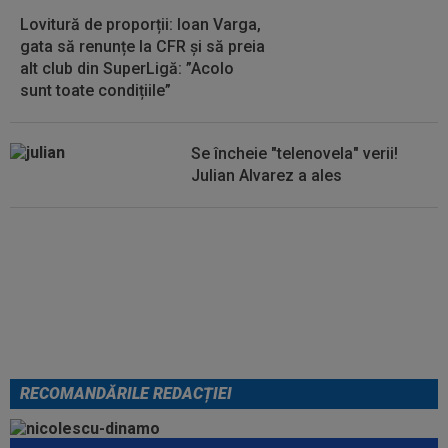
Lovitură de proporții: Ioan Varga,
gata să renunțe la CFR și să preia
alt club din SuperLigă: ”Acolo
sunt toate condițiile”
Se încheie "telenovela" verii!
Julian Alvarez a ales
EXCLUSIV
ADIO, FCSB? A spus-
o fără ocolișuri: ”Trebuie să
plece”
RECOMANDĂRILE REDACȚIEI