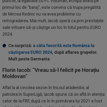
puncte, la egalitate cu FC Voluntari, echipă aflată pe
primul loc de ”baraj”, este convins că trupa pregătită
de Mircea Rednic nu va avea probleme cu
retrogradarea. Mai mult, Iacob speră ca prin prestațiile
sale viitoare să-și câștige un loc în lotul pentru EURO
2024.
Ce surpriză:
a câta favorită este România la
câștigarea EURO 2024
, după aflarea grupelor.
Mult peste Germania
Florin Iacob: ”Vreau să-l felicit pe Horațiu
Moldovan”
Aflat la al cincilea sezon în tricoul arădenilor, al
patrulea în SuperLigă, Iacob spune că se află în atenția
celor de la FRF, după ce în în primăvara lui 2021 a fost