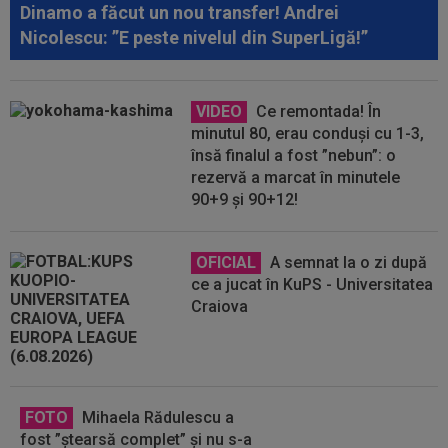
Dinamo a făcut un nou transfer! Andrei
Nicolescu: ”E peste nivelul din SuperLigă!”
VIDEO
Ce remontada! În
minutul 80, erau conduși cu 1-3,
însă finalul a fost ”nebun”: o
rezervă a marcat în minutele
90+9 și 90+12!
OFICIAL
A semnat la o zi după
ce a jucat în KuPS - Universitatea
Craiova
FOTO
Mihaela Rădulescu a
fost ”ștearsă complet” și nu s-a