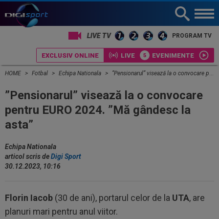
PROGRAM TV
EXCLUSIV ONLINE
LIVE
EVENIMENTE
HOME
Fotbal
Echipa Nationala
”Pensionarul” visează la o convocare pentru EURO 2024. ”Mă gândesc la asta”
”Pensionarul” visează la o convocare
pentru EURO 2024. ”Mă gândesc la
asta”
Echipa Nationala
articol scris de
Digi Sport
30.12.2023, 10:16
Florin Iacob
(30 de ani), portarul celor de la
UTA
, are
planuri mari pentru anul viitor.