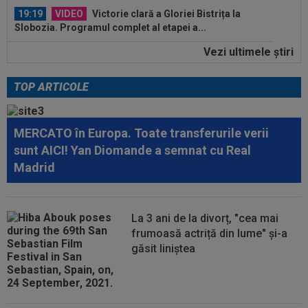
19:19
VIDEO
Victorie clară a Gloriei Bistrița la
Slobozia. Programul complet al etapei a...
Vezi ultimele ştiri
19:14
Ce se întâmplă cu Denis Alibec: Sabău a făcut
anunțul
TOP ARTICOLE
20:02
VIDEO
Unirea Slobozia - Gloria Bistrița 0-3 |
Scorul final a fost stabilit de o...
MERCATO în Europa. Toate transferurile verii
19:58
UTA - Rapid, LIVE VIDEO, ora 21:00, în direct la
sunt AICI! Yan Diomande a semnat cu Real
Digi Sport 1. ECHIPELE. Se...
Madrid
19:56
Cristi Chivu a spus-o fără rețineri: ”Bătăi de
cap”
La 3 ani de la divorț, "cea mai
19:55
Dinamo a făcut un nou transfer! Andrei
frumoasă actriță din lume" și-a
Nicolescu: ”E peste nivelul din...
găsit liniștea
19:45
VIDEO
Ce remontada! În minutul 80, erau
conduși cu 1-3, însă finalul a fost ”nebun”...