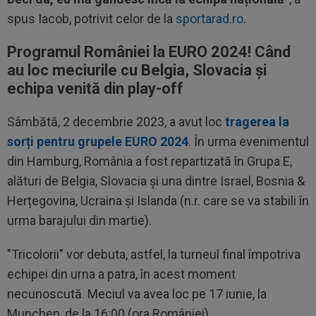
spus Iacob, potrivit celor de la
sportarad.ro
.
Programul României la EURO 2024! Când
au loc meciurile cu Belgia, Slovacia și
echipa venită din play-off
Sâmbătă, 2 decembrie 2023, a avut loc
tragerea la
sorți pentru grupele EURO 2024
. În urma evenimentul
din Hamburg, România a fost repartizată în Grupa E,
alături de Belgia, Slovacia și una dintre Israel, Bosnia &
Herțegovina, Ucraina și Islanda (n.r. care se va stabili în
urma barajului din martie).
"Tricolorii" vor debuta, astfel, la turneul final împotriva
echipei din urna a patra, în acest moment
necunoscută. Meciul va avea loc pe 17 iunie, la
Munchen, de la 16:00 (ora României).