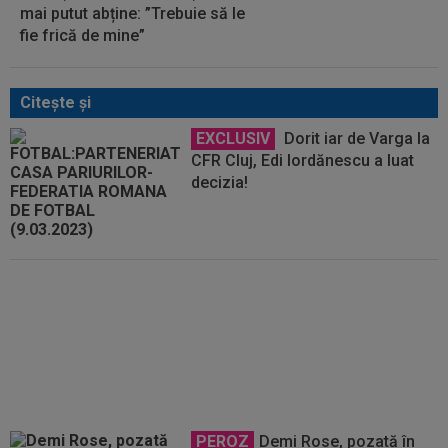
mai putut abține: ”Trebuie să le
fie frică de mine”
Citeşte şi
EXCLUSIV
Dorit iar de Varga la
CFR Cluj, Edi Iordănescu a luat
decizia!
Edi Iordănescu a spus totul
despre Ioan Varga, aflat în mari
probleme financiare la CFR Cluj
PEROZ
Demi Rose, pozată în