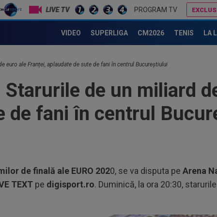
LIVE TV
PROGRAM TV
EXCLUS
A venit "nota de plată" după ce mii de oameni contagioşi s-au îmbulzit la porţile stadionului Wembley la finala EURO 2020
Gigi Becali l-a auzit pe Victor Pițurcă și i-a dat 
VIDEO
SUPERLIGA
CM2026
TENIS
LA 
de euro ale Franței, aplaudate de sute de fani în centrul Bucureștiului
Starurile de un miliard de
 de fani în centrul Bucur
milor de finală ale EURO 202
0, se va disputa pe
Arena Na
IVE TEXT
pe
digisport.ro
. Duminică, la ora 20:30, starurile