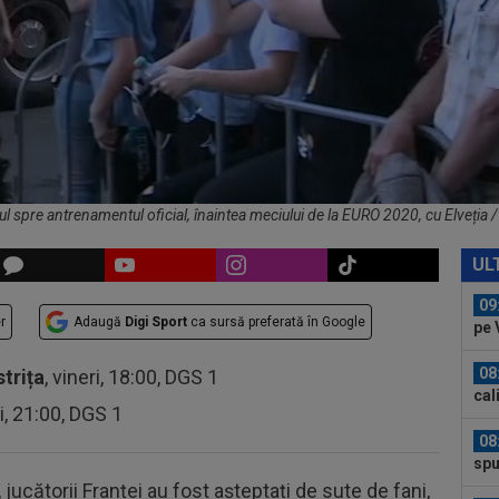
ce a
08
Clu
08
naţ
"tr
09
lui
ul spre antrenamentul oficial, înaintea meciului de la EURO 2020, cu Elveția /
09
Rom
UL
nor
09
r
Adaugă
Digi Sport
ca sursă preferată în Google
pe 
08
strița
, vineri, 18:00, DGS 1
cal
ri, 21:00, DGS 1
08
spu
ani
jucătorii Franței au fost așteptați de sute de fani,