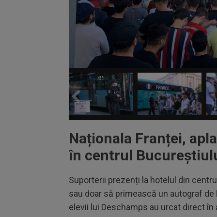
Naționala Franței, apl
în centrul Bucureștiul
Suporterii prezenți la hotelul din centrul
sau doar să primească un autograf de la
elevii lui Deschamps au urcat direct în 