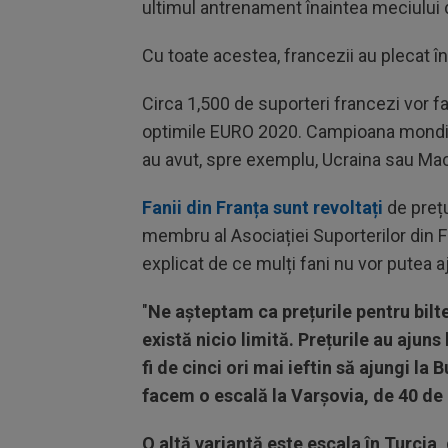
ultimul antrenament înaintea meciului d
Cu toate acestea, francezii au plecat în
Circa 1,500 de suporteri francezi vor f
optimile EURO 2020. Campioana mondială
au avut, spre exemplu, Ucraina sau Mac
Fanii din Franța sunt revoltați
de prețu
membru al Asociației Suporterilor din F
explicat de ce mulți fani nu vor putea 
"
Ne așteptam ca prețurile pentru bilt
există nicio limită. Prețurile au ajun
fi de cinci ori mai ieftin să ajungi la
facem o escală la Varșovia, de 40 de
O altă variantă este escala în Turcia