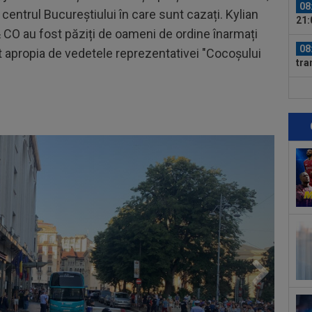
08
 centrul Bucureștiului în care sunt cazați. Kylian
21:
O au fost păziți de oameni de ordine înarmați
un..
08
tut apropia de vedetele reprezentativei "Cocoșului
tra
08
Flo
ce a
08
Clu
08
naţ
"tr
09
lui
09
Rom
nor
09