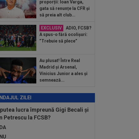
proporții: Ioan Varga,
Victor Pițurcă și i-a dat replica: ”Gata!”
gata să renunțe la CFR și
să preia alt club...
:58
Fără milă: 6-1 și sunt ca și
ificați în play-off
EXCLUSIV
ADIO, FCSB?
:47
VIDEO EXCLUSIV
Dan Nistor a
A spus-o fără ocolișuri:
s cum se menține în formă, la 38 de
”Trebuie să plece”
: ”Sunt de la țară!”
Au plusat! Între Real
Madrid și Arsenal,
Vinicius Junior a ales și
semnează...
NDAJUL ZILEI
 putea lucra împreună Gigi Becali și
n Petrescu la FCSB?
DA
NU