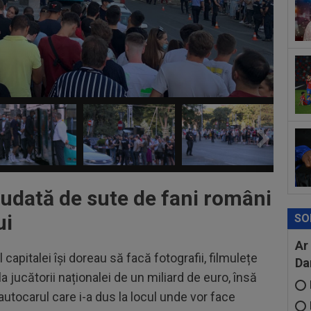
pe 
08
cal
08
spu
ani
audată de sute de fani români
ui
SO
Ar
 capitalei își doreau să facă fotografii, filmulețe
Da
 jucătorii naționalei de un miliard de euro, însă
autocarul care i-a dus la locul unde vor face