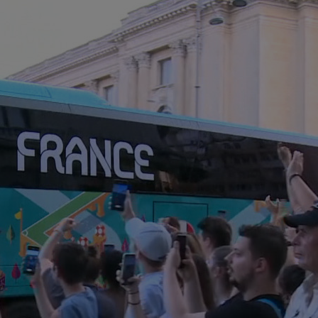
08
21:
un..
08
tra
08
Flo