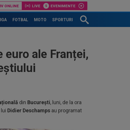
IV ONLINE
LIVE
EVENIMENTE
replica: ”Gata!”
LIGA
FOTBAL
MOTO
SPORTURI
 euro ale Franței,
eștiului
țională
din
București
, luni, de la ora
 lui
Didier Deschamps
au programat