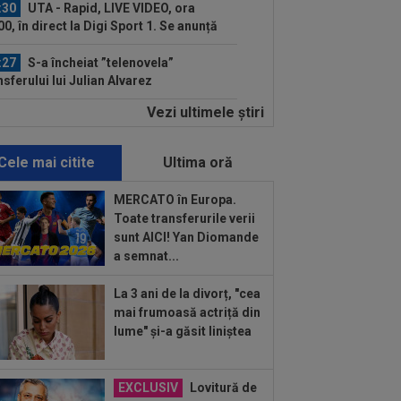
:30
UTA - Rapid, LIVE VIDEO, ora
00, în direct la Digi Sport 1. Se anunță
.
:27
S-a încheiat ”telenovela”
nsferului lui Julian Alvarez
Vezi ultimele ştiri
:26
Vinicius Junior, mesaj pentru
rentino Perez și Jose Mourinho, după
...
Cele mai citite
Ultima oră
:19
Primul jucător OUT de la CFR
j, după 0-5 cu Tromso
MERCATO în Europa.
Toate transferurile verii
:13
După ce au refuzat să cânte imnul
sunt AICI! Yan Diomande
ional şi au fugit din ţară,
a semnat...
ădătoarele"...
:31
FCSB i-a transmis un mesaj clar
La 3 ani de la divorț, "cea
 Denis Drăguș
mai frumoasă actriță din
lume" și-a găsit liniștea
:12
David Popovici, la plecarea din
ânia: ”Paris îmi poartă un pic de
oc”...
EXCLUSIV
Lovitură de
:11
EXCLUSIV
Gigi Becali l-a auzit