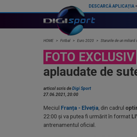
DESCARCĂ APLICAȚIA
Cine e Danny Makkelie, arbitrul care a stârnit controverse la Real - PSG 3-1
HOME
Fotbal
Euro 2020
Starurile de un miliard 
FOTO EXCLUSIV
aplaudate de sute
articol scris de
Digi Sport
27.06.2021, 20:00
Meciul
Franța - Elveția
, din cadrul
opti
22:00 și va putea fi urmărit în format
L
antrenamentul oficial.