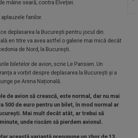
e mâine seară, contra Elveției.
 aplauzele fanilor.
ace deplasarea la București pentru jocul din
 en titre va avea astfel o galerie mai mică decât
edonia de Nord, la București.
rile biletelor de avion, scrie Le Parisien. Un
ranța a vorbit despre deplasarea la București și a
ajunge pe Arena Națională.
ele de avion să crească, este normal, dar nu mai
s la 500 de euro pentru un bilet, în mod normal ar
 București. Mai mult decât atât, ar trebui să
 minute, unde riscăm să pierdem avionul.
, dar această variantă presupune un zbor de 13