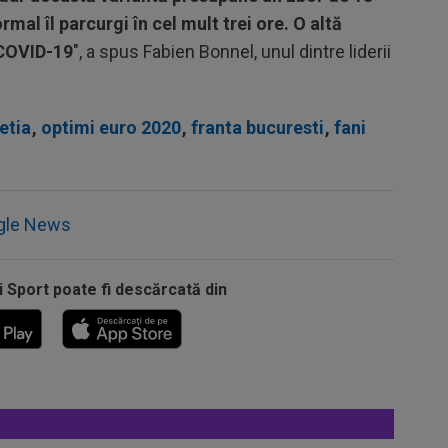
al îl parcurgi în cel mult trei ore. O altă
 COVID-19
", a spus Fabien Bonnel, unul dintre liderii
etia
,
optimi euro 2020
,
franta bucuresti
,
fani
gle News
i Sport poate fi descărcată din