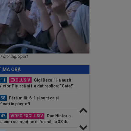
...
:19
Primul jucător OUT de la CFR
j, după 0-5 cu Tromso
:13
După ce au refuzat să cânte imnul
ional şi au fugit din ţară,
ădătoarele"...
:31
FCSB i-a transmis un mesaj clar
 Denis Drăguș
 Foto: Digi Sport
:12
David Popovici, la plecarea din
ânia: ”Paris îmi poartă un pic de
TIMA ORĂ
oc”...
:11
EXCLUSIV
Gigi Becali l-a auzit
Victor Pițurcă și i-a dat replica: ”Gata!”
:58
Fără milă: 6-1 și sunt ca și
ificați în play-off
:47
VIDEO EXCLUSIV
Dan Nistor a
s cum se menține în formă, la 38 de
: ”Sunt de la țară!”