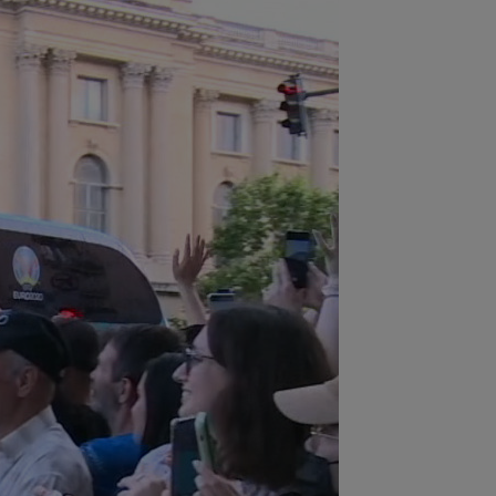
:30
UTA - Rapid, LIVE VIDEO, ora
00, în direct la Digi Sport 1. Se anunță
.
:27
S-a încheiat ”telenovela”
nsferului lui Julian Alvarez
:26
Vinicius Junior, mesaj pentru
rentino Perez și Jose Mourinho, după