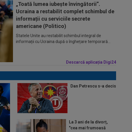
„Toată lumea iubește învingătorii”.
Ucraina a restabilit complet schimbul de
informații cu serviciile secrete
americane (Politico)
Statele Unite au restabilit schimbul integral de
informații cu Ucraina după o înghețare temporară...
Descarcă aplicația Digi24
Dan Petrescu s-a decis
La 3 ani de la divorț,
"cea mai frumoasă