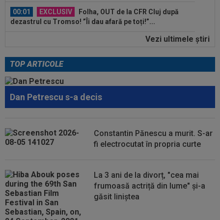
23:52
EXCLUSIV
Gigi Becali: ”Am vândut un jucător
pe 3.000.000 €”
Vezi ultimele ştiri
00:43
EXCLUSIV
Lovitură de proporții: Ioan Varga,
gata să renunțe la CFR și să preia alt club...
TOP ARTICOLE
00:41
EXCLUSIV
Gigi Becali: ”Hai să-ți spun ce face
Mihai Stoica. E prima oară când o zic”
Dan Petrescu s-a decis
00:34
EXCLUSIV
Dorit iar de Varga la CFR Cluj, Edi
Iordănescu a luat decizia!
Constantin Pănescu a murit. S-ar
00:22
EXCLUSIV
Gică Craioveanu a dat declarația
fi electrocutat în propria curte
serii, după KuPS - Craiova: ”Știi cine mă...
00:12
Barcelona, 180 de milioane de euro pentru
La 3 ani de la divorț, "cea mai
Rodri!
frumoasă actriță din lume" și-a
găsit liniștea