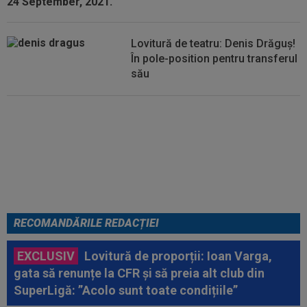
Lovitură de teatru: Denis Drăguș!
În pole-position pentru transferul
său
Micael Leandro a murit, după ce
a fost împușcat în timpul
meciului
RECOMANDĂRILE REDACȚIEI
EXCLUSIV
Lovitură de proporții: Ioan Varga,
gata să renunțe la CFR și să preia alt club din
SuperLigă: ”Acolo sunt toate condițiile”