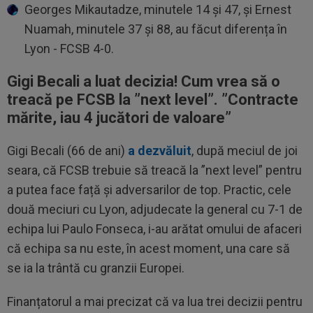
Georges Mikautadze, minutele 14 și 47, și Ernest
Nuamah, minutele 37 și 88, au făcut diferența în
Lyon - FCSB 4-0.
Gigi Becali a luat decizia! Cum vrea să o
treacă pe FCSB la ”next level”. ”Contracte
mărite, iau 4 jucători de valoare”
Gigi Becali (66 de ani)
a dezvăluit
, după meciul de joi
seara, că FCSB trebuie să treacă la ”next level” pentru
a putea face față și adversarilor de top. Practic, cele
două meciuri cu Lyon, adjudecate la general cu 7-1 de
echipa lui Paulo Fonseca, i-au arătat omului de afaceri
că echipa sa nu este, în acest moment, una care să
se ia la trântă cu granzii Europei.
Finanțatorul a mai precizat că va lua trei decizii pentru