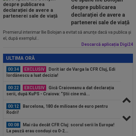
pe 3.000.000 €”
despre publicarea
declarației de avere a
00:43
EXCLUSIV
Lovitură de proporții: Ioan Varga,
partenerei sale de viață
gata să renunțe la CFR și să preia alt club...
Premierul interimar Ilie Bolojan a evitat să anunţe dacă va publica şi
00:41
EXCLUSIV
Gigi Becali: ”Hai să-ți spun ce face
el, după exemplul...
Mihai Stoica. E prima oară când o zic”
Descarcă aplicația Digi24
00:34
EXCLUSIV
Dorit iar de Varga la CFR Cluj, Edi
ULTIMA ORĂ
Iordănescu a luat decizia!
00:22
EXCLUSIV
Gică Craioveanu a dat declarația
serii, după KuPS - Craiova: ”Știi cine mă...
00:12
Barcelona, 180 de milioane de euro pentru
Rodri!
00:08
Mai rău decât CFR Cluj: scorul serii în Europa!
La pauză erau conduși cu 0-2...
00:01
EXCLUSIV
Folha, OUT de la CFR Cluj după
dezastrul cu Tromso! ”Îi dau afară pe toți!”...