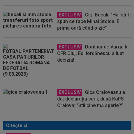
EXCLUSIV
Gigi Becali: ”Hai să-ți
spun ce face Mihai Stoica. E
prima oară când o zic”
EXCLUSIV
Dorit iar de Varga la
CFR Cluj, Edi Iordănescu a luat
decizia!
EXCLUSIV
Gică Craioveanu a
dat declarația serii, după KuPS -
Craiova: ”Știi cine mă sperie?”
Citeşte şi