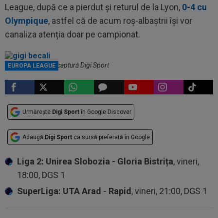
League, după ce a pierdut și returul de la Lyon,
0-4 cu
Olympique
, astfel că de acum roș-albaștrii își vor
canaliza atenția doar pe campionat.
Gigi Becali / Foto: captură Digi Sport
EUROPA LEAGUE
Urmărește
Digi Sport
în Google Discover
Adaugă
Digi Sport
ca sursă preferată în Google
Liga 2: Unirea Slobozia - Gloria Bistrița
, vineri,
18:00, DGS 1
SuperLiga: UTA Arad - Rapid
, vineri, 21:00, DGS 1