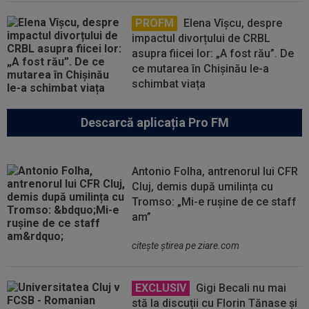
PROFM
Elena Vîșcu, despre
impactul divorțului de CRBL
asupra fiicei lor: „A fost rău”. De
ce mutarea în Chișinău le-a
schimbat viața
Descarcă aplicația Pro FM
Antonio Folha, antrenorul lui CFR
Cluj, demis după umilința cu
Tromso: „Mi-e rușine de ce staff
am”
citeşte ştirea pe ziare.com
EXCLUSIV
Gigi Becali nu mai
stă la discuții cu Florin Tănase și