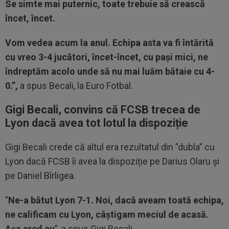
Se simte mai puternic, toate trebuie să crească
încet, încet.
Vom vedea acum la anul. Echipa asta va fi întărită
cu vreo 3-4 jucători, încet-încet, cu paşi mici, ne
îndreptăm acolo unde să nu mai luăm bătaie cu 4-
0.”,
a spus Becali, la Euro Fotbal.
Gigi Becali, convins că FCSB trecea de
Lyon dacă avea tot lotul la dispoziție
Gigi Becali crede că altul era rezultatul din ”dubla” cu
Lyon dacă FCSB îi avea la dispoziție pe Darius Olaru și
pe Daniel Bîrligea.
”
Ne-a bătut Lyon 7-1. Noi, dacă aveam toată echipa,
ne calificam cu Lyon, câștigam meciul de acasă.
Așa cred eu
”, a spus Gigi Becali.