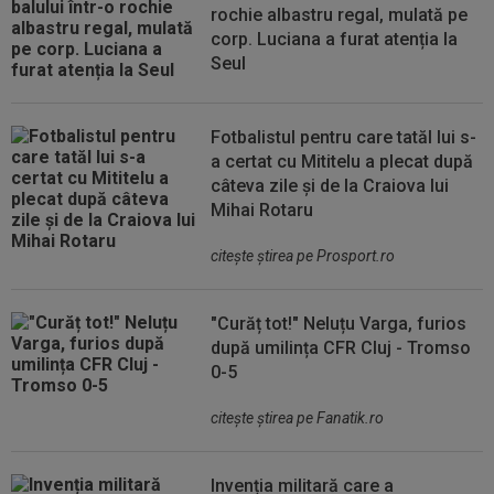
rochie albastru regal, mulată pe
corp. Luciana a furat atenția la
Seul
Fotbalistul pentru care tatăl lui s-
a certat cu Mititelu a plecat după
câteva zile și de la Craiova lui
Mihai Rotaru
citeşte ştirea pe Prosport.ro
"Curăț tot!" Neluțu Varga, furios
după umilința CFR Cluj - Tromso
0-5
citeşte ştirea pe Fanatik.ro
Invenția militară care a