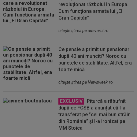
revoluționat războiul în Europa.
Cum funcționa armata lui „El
Gran Capitán”
citeşte ştirea pe adevarul.ro
Ce pensie a primit un pensionar
după 40 ani munciți? Noroc cu
punctele de stabilitate. Altfel, era
foarte mică
citeşte ştirea pe Newsweek.ro
EXCLUSIV
Pițurcă a răbufnit
după ce FCSB a anunțat că l-a
transferat pe ”cel mai bun străin
din România” și l-a ironizat pe
MM Stoica