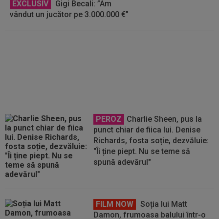
EXCLUSIV
Gigi Becali: ”Am
vândut un jucător pe 3.000.000 €”
EXCLUSIV
Victor Pițurcă,
despre Marius Baciu: ”Cu asta,
basta. Ar trebui să spun niște
lucruri”
PEROZ
Charlie Sheen, pus la
punct chiar de fiica lui. Denise
Richards, fosta soție, dezvăluie:
"Îi ține piept. Nu se teme să
spună adevărul"
FILM NOW
Soția lui Matt
Damon, frumoasa balului într-o