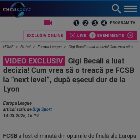
LIVE TV
PROGRAM TV
EXCLUSIV ONLINE
LIVE
EVENIMENTE
HOME
Fotbal
Europa League
Gigi Becali a luat decizia! Cum vrea să o treacă pe FCSB la ”next level”, după eșecul dur de la Lyon
VIDEO EXCLUSIV
Gigi Becali a luat
decizia! Cum vrea să o treacă pe FCSB
la ”next level”, după eșecul dur de la
Lyon
Europa League
articol scris de
Digi Sport
14.03.2025, 15:19
FCSB
a fost eliminată din optimile de finală ale Europa