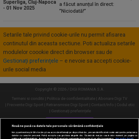
a făcut anunțul în direct:
”Niciodată!”
Setarile tale privind cookie-urile nu permit afisarea
continutul din aceasta sectiune. Poti actualiza setarile
modulelor coookie direct din browser sau de
Gestionați preferințele
– e nevoie sa accepti cookie-
urile social media
Copyright © 2026 / DIGI ROMANIA S.A.
Termeni si conditii
Politica de confidentialitate
Abonare Digi TV
Frecvente Digi Sport
Retransmisie Digi Sport
Contact/Info
Codul etic
Gestionați preferințele
Versiune desktop
Nouă ne pasă ca datele tale personale să rămână confidențiale
Noi și partenerii noștri
30
stocăm și/sau accesăm informații pe dispozitivul dvs., precum identificatorii cookie unici pentru prelucrarea
datelor cu caracter personal. Puteți accepta sau gestiona alegerile dvs. făcând clic mai jos sau în orice moment, pe pagina cu
politica de confidențialitate. Aceste alegeri vor fi raportate partenerilor noștri și nu vă vor afecta navigarea.
Mai multe detalii