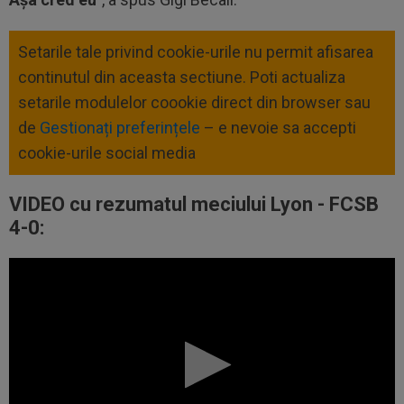
Setarile tale privind cookie-urile nu permit afisarea
continutul din aceasta sectiune. Poti actualiza
setarile modulelor coookie direct din browser sau
de
Gestionați preferințele
– e nevoie sa accepti
cookie-urile social media
VIDEO cu rezumatul meciului Lyon - FCSB
4-0
: