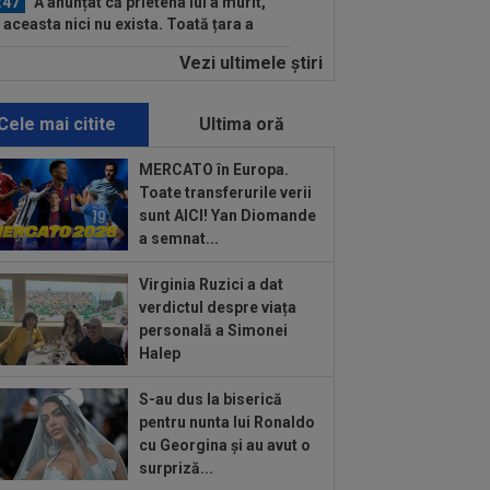
:47
A anunțat că prietena lui a murit,
 aceasta nici nu exista. Toată țara a
..
Vezi ultimele ştiri
:03
Petrolul - Oțelul, LIVE VIDEO,
30, Digi Sport 1. Moldovenii s-au
us cu...
Cele mai citite
Ultima oră
:58
Hakan Calhanoglu a ”dat din
ă”! Ce obiective a setat Cristi Chivu la
MERCATO în Europa.
r...
Toate transferurile verii
:57
”Meciul anului”: în minutul 10,
sunt AICI! Yan Diomande
peții conduceau cu 3-0, însă abia apoi
a semnat...
:52
După 1.085 de zile! Adrian Mazilu
Virginia Ruzici a dat
at primul gol pentru Dinamo și nu s-a...
verdictul despre viața
personală a Simonei
:19
FOTO
Nicolae Stanciu, idol în
Halep
na! Fanii lui Dalian Yingbo aproape l-au
at fără...
S-au dus la biserică
:08
OFICIAL
Atacantul dorit de
pentru nunta lui Ronaldo
id a semnat în Serie B: ”Am spus 'da'
cu Georgina și au avut o
diat”
surpriză...
:52
OFICIAL
A semnat: de la Cupa