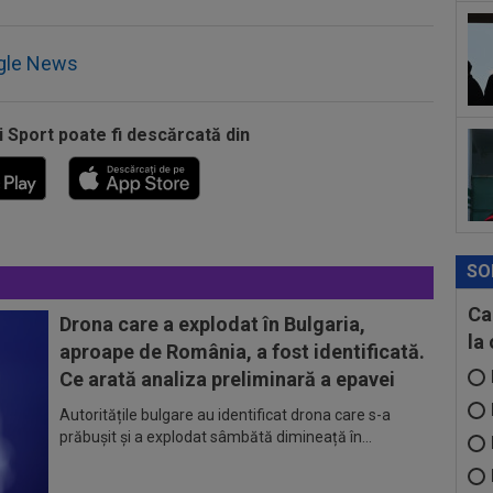
Mon
09
gle News
Ște
09
i Sport poate fi descărcată din
dez
Mar
SO
Ca
Drona care a explodat în Bulgaria,
la
aproape de România, a fost identificată.
Ce arată analiza preliminară a epavei
Autoritățile bulgare au identificat drona care s-a
prăbușit și a explodat sâmbătă dimineață în...