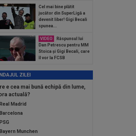
dială 2026, în SuperLiga României!
Cel mai bine plătit
:48
Giovanni Becali l-a propus pe
jucător din SuperLigă a
fan Baiaram în Serie A
devenit liber! Gigi Becali
spunea...
:47
EXCLUSIV
Florin Prunea a
văluit cum l-a convins Ioan Varga pe
VIDEO
Răspunsul lui
ius Șumudică să o...
Dan Petrescu pentru MM
Stoica și Gigi Becali, care
îl vor la FCSB
NDAJUL ZILEI
re e cea mai bună echipă din lume,
 ora actuală?
Real Madrid
Barcelona
PSG
Bayern Munchen