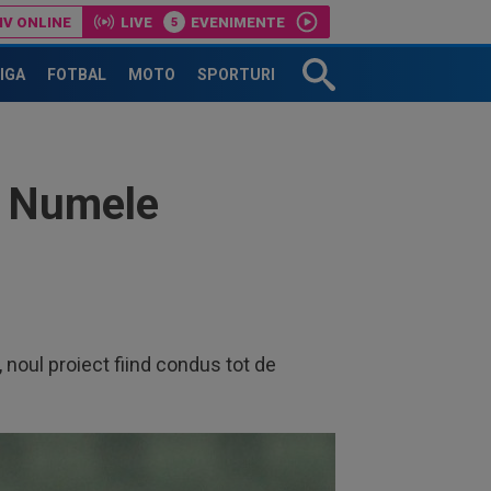
IV ONLINE
LIVE
EVENIMENTE
uperLiga României!
LIGA
FOTBAL
MOTO
SPORTURI
u! Numele
, noul proiect fiind condus tot de