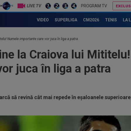
LIVE TV
PROGRAM TV
EXCLUS
Au bătut palma! Zeljko Kopic ia un român la următoarea echipă: ”În două săptămâni cu siguranță se va rezolva”
A semnat: de la Cupa Mondială 2026, în S
VIDEO
SUPERLIGA
CM2026
TENIS
LA 
itelu! Numele importante care vor juca în liga a patra
ine la Craiova lui Mititel
or juca în liga a patra
arcă să revină cât mai repede în eșaloanele superioare