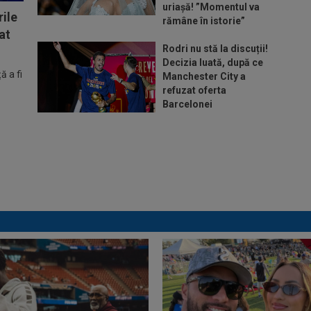
uriașă! ”Momentul va
ile
rămâne în istorie”
at
Rodri nu stă la discuții!
Decizia luată, după ce
 a fi
Manchester City a
refuzat oferta
Barcelonei
Cel mai bine plătit
jucător din SuperLigă a
devenit liber! Gigi Becali
spunea: ”Pregătesc o
bombă! Bani mulți”