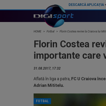
DESCARCĂ APLICAȚIA
Darius Olaru, primul GOL în Belgia! Românul a marcat și a contribuit la o mare umilință
HOME
Fotbal
Florin Costea revine la Craiova lui Mit
Florin Costea rev
importante care v
31.08.2017, 17:32
Aflată în liga a patra,
FC U Craiova înce
Adrian Mititelu.
FOTBAL