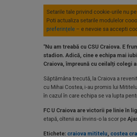
Setarile tale privind cookie-urile nu p
Poti actualiza setarile modulelor coo
preferințele
– e nevoie sa accepti coo
"Nu am treabă cu CSU Craiova. E frumo
stadion. Adică, cine e echipa mai iubi
Craiova, împreună cu ceilalți colegi a
Săptămâna trecută, la Craiova a revenit
cu Mihai Costea, i-au promis lui Mitite
în cazul în care echipa se va lupta pen
FC U Craiova are victorii pe linie în li
etapă, oltenii au învins-o la scor pe
Aja
Etichete:
craiova mititelu
,
costea cr