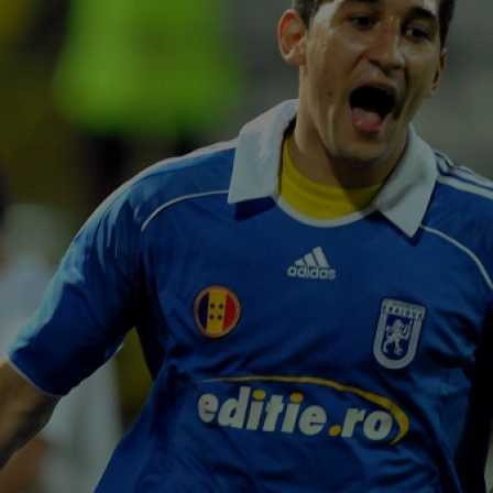
09
dar
râs.
09
18:
imp
08
cas