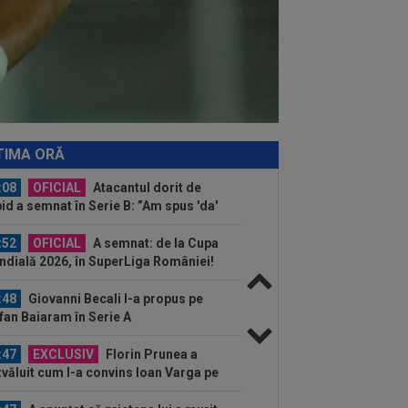
r...
:57
”Meciul anului”: în minutul 10,
peții conduceau cu 3-0, însă abia apoi
:52
După 1.085 de zile! Adrian Mazilu
at primul gol pentru Dinamo și nu s-a...
:19
FOTO
Nicolae Stanciu, idol în
na! Fanii lui Dalian Yingbo aproape l-au
TIMA ORĂ
at fără...
:08
OFICIAL
Atacantul dorit de
id a semnat în Serie B: ”Am spus 'da'
diat”
:52
OFICIAL
A semnat: de la Cupa
dială 2026, în SuperLiga României!
:48
Giovanni Becali l-a propus pe
fan Baiaram în Serie A
:47
EXCLUSIV
Florin Prunea a
văluit cum l-a convins Ioan Varga pe
ius Șumudică să o...