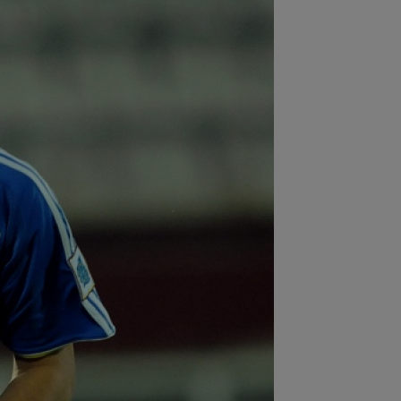
:47
A anunțat că prietena lui a murit,
 aceasta nici nu exista. Toată țara a
..
:03
Petrolul - Oțelul, LIVE VIDEO,
30, Digi Sport 1. Moldovenii s-au
us cu...
:58
Hakan Calhanoglu a ”dat din
ă”! Ce obiective a setat Cristi Chivu la