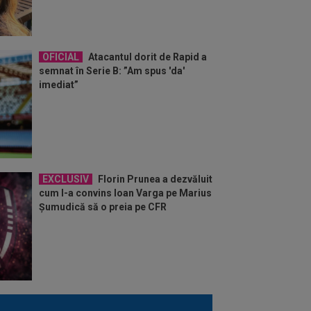
OFICIAL
Atacantul dorit de Rapid a
semnat în Serie B: ”Am spus 'da'
imediat”
EXCLUSIV
Florin Prunea a dezvăluit
cum l-a convins Ioan Varga pe Marius
Șumudică să o preia pe CFR