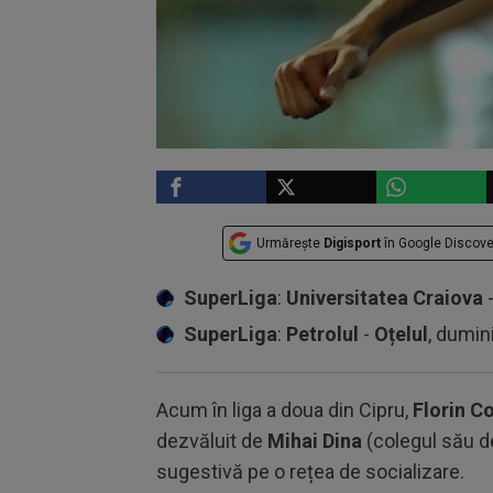
Urmărește
Digisport
în Google Discove
SuperLiga
:
Universitatea Craiova
SuperLiga
:
Petrolul
-
Oțelul
, dumin
Acum în liga a doua din Cipru,
Florin Co
dezvăluit de
Mihai Dina
(colegul său d
sugestivă pe o rețea de socializare.