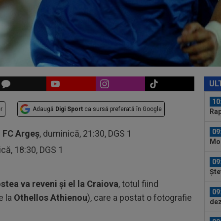
Inte
08
oas
a...
08
a d
10
Chi
UL
lăs
10
r
Adaugă
Digi Sport
ca sursă preferată în Google
Rap
ime
09
-
FC Argeș
, duminică, 21:30, DGS 1
Mon
ică, 18:30, DGS 1
09
Ște
stea va reveni și el la Craiova
, totul fiind
09
e la
Othellos Athienou
), care a postat o fotografie
dez
Mar