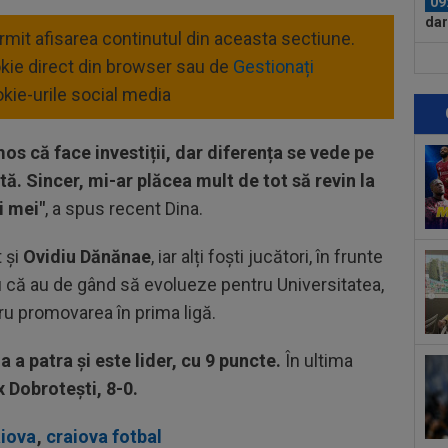
09
dar
ermit afisarea continutul din aceasta sectiune.
râs.
09
okie direct din browser sau de
Gestionați
18:
kie-urile social media
imp
08
cas
s că face investiții, dar diferența se vede pe
Inte
tă. Sincer, mi-ar plăcea mult de tot să revin la
08
oas
i mei"
, a spus recent Dina.
a...
08
 și
Ovidiu Dănănae
, iar alți foști jucători, în frunte
a d
lu că au de gând să evolueze pentru Universitatea,
10
tru promovarea în prima ligă.
Chi
lăs
ga a patra și este lider, cu 9 puncte.
În ultima
10
x Dobrotești, 8-0.
Rap
ime
09
aiova
,
craiova fotbal