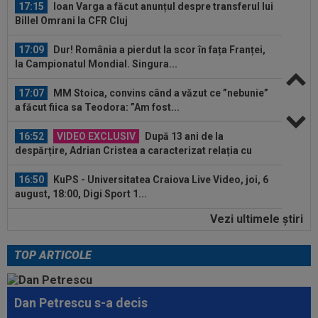
17:15
Ioan Varga a făcut anunțul despre transferul lui
Billel Omrani la CFR Cluj
17:09
Dur! România a pierdut la scor în fața Franței,
la Campionatul Mondial. Singura...
17:07
MM Stoica, convins când a văzut ce ”nebunie”
a făcut fiica sa Teodora: ”Am fost...
16:52
VIDEO EXCLUSIV
După 13 ani de la
despărțire, Adrian Cristea a caracterizat relația cu
Bianca...
16:50
KuPS - Universitatea Craiova Live Video, joi, 6
august, 18:00, Digi Sport 1...
Vezi ultimele ştiri
16:48
EXCLUSIV
Fotbalistul de 5.000.000€ care l-a
dezamăgit pe Victor Pițurcă: ”Nu știu ce s-a...
TOP ARTICOLE
17:24
OFICIAL
Yan Diomande a semnat cu Real
Madrid! Suma finală e uriașă
Dan Petrescu s-a decis
17:16
FIFA încă datorează cluburilor 215 milioane de