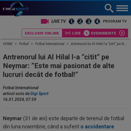
LIVE TV
PROGRAM TV
EXCLUSIV ONLINE
LIVE
EVENIMENTE
HOME
Fotbal
Fotbal International
Antrenorul lui Al Hilal l-a ”citit” pe Neymar: ”Este mai pasionat de alte lucruri decât de fotbal!”
Antrenorul lui Al Hilal l-a ”citit” pe
Neymar: ”Este mai pasionat de alte
lucruri decât de fotbal!”
Fotbal International
articol scris de
Digi Sport
16.01.2024, 07:59
Neymar
(31 de ani) este departe de terenul de fotbal
din luna noiembrie, când a suferit
o accidentare