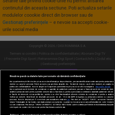
Setarile tale privind cookie-urile nu permit afisarea
continutul din aceasta sectiune. Poti actualiza setarile
modulelor coookie direct din browser sau de
Gestionați preferințele
– e nevoie sa accepti cookie-
urile social media
Copyright © 2026 / DIGI ROMANIA S.A.
Termeni si conditii
Politica de confidentialitate
Abonare Digi TV
Frecvente Digi Sport
Retransmisie Digi Sport
Contact/Info
Codul etic
Gestionați preferințele
Versiune desktop
Nouă ne pasă ca datele tale personale să rămână confidențiale
Noi și partenerii noștri
30
stocăm și/sau accesăm informații pe dispozitivul dvs., precum identificatorii cookie unici pentru prelucrarea
datelor cu caracter personal. Puteți accepta sau gestiona alegerile dvs. făcând clic mai jos sau în orice moment, pe pagina cu
politica de confidențialitate. Aceste alegeri vor fi raportate partenerilor noștri și nu vă vor afecta navigarea.
Mai multe detalii
Noi si partenerii nostri (retelele de socializare si agentiile de publicitate partenere, precum si furnizorii nostri de servicii de date
analitice) prelucram date pentru a permite website-ului sa functioneze, pentru a personaliza continutul si anunturile publicitare afisate
in functie de interesele si/sau profilul dvs., pentru a va oferi functionalitati aferente retelelor de socializare si pentru a analiza
traficul pe website. Beneficiati de drepturile prevazute de art. 15-22 din GDPR in legatura cu prelucrarea datelor cu caracter
personal. Aceste drepturi pot fi exercitate prin modalitatea indicata
aici
. Prin click pe “ACCEPT TOATE”, acceptati folosirea
tuturor Tehnologiilor de tip Cookie, care implica inclusiv acceptul dvs. cu privire la stocarea/accesarea informatiilor de catre Vendor-ii
cu care colaboram. Prin click pe “VREAU SA MODIFIC SETARILE INDIVIDUAL” puteti schimba preferintele in mod individual, mai putin
cele legate de cookie strict necesare pentru functionarea website-ului.
Atât noi, cât și partenerii noștri prelucrăm datele pentru a oferi: