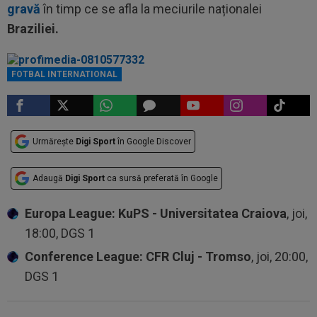
gravă
în timp ce se afla la meciurile naționalei
Braziliei.
Neymar / Foto: Profimedia
FOTBAL INTERNATIONAL
Urmărește
Digi Sport
în Google Discover
Adaugă
Digi Sport
ca sursă preferată în Google
Europa League: KuPS - Universitatea Craiova
, joi,
18:00, DGS 1
Conference League: CFR Cluj - Tromso
, joi, 20:00,
DGS 1