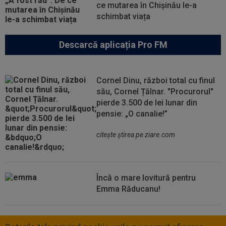
ce mutarea în Chișinău le-a
schimbat viața
Descarcă aplicația Pro FM
Cornel Dinu, război total cu finul
său, Cornel Țălnar. "Procurorul"
pierde 3.500 de lei lunar din
pensie: „O canalie!”
citeşte ştirea pe ziare.com
Încă o mare lovitură pentru
Emma Răducanu!