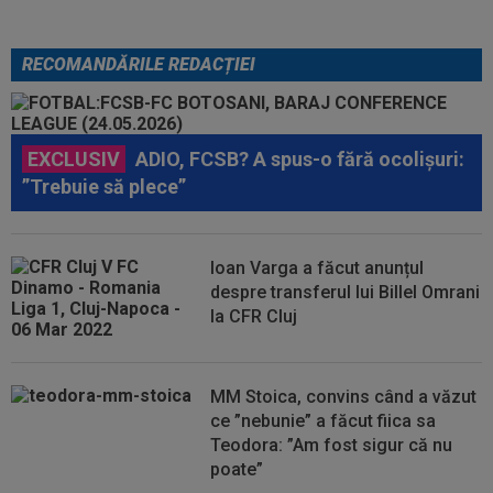
RECOMANDĂRILE REDACȚIEI
EXCLUSIV
ADIO, FCSB? A spus-o fără ocolișuri:
”Trebuie să plece”
Ioan Varga a făcut anunțul
despre transferul lui Billel Omrani
la CFR Cluj
MM Stoica, convins când a văzut
ce ”nebunie” a făcut fiica sa
Teodora: ”Am fost sigur că nu
poate”