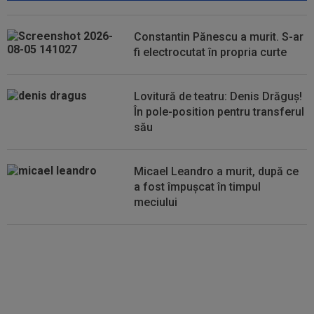
euro după Campionatul Mondial al...
17:15
Ioan Varga a făcut anunțul despre transferul lui
Constantin Pănescu a murit. S-ar
Billel Omrani la CFR Cluj
fi electrocutat în propria curte
17:09
Dur! România a pierdut la scor în fața Franței,
la Campionatul Mondial. Singura...
Lovitură de teatru: Denis Drăguș!
În pole-position pentru transferul
17:07
MM Stoica, convins când a văzut ce ”nebunie”
său
a făcut fiica sa Teodora: ”Am fost...
Micael Leandro a murit, după ce
a fost împușcat în timpul
meciului
Italienii au tras concluzia despre
Cristi Chivu, după AC Milan - Inter