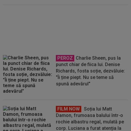
Scandal uriaș în Brazilia: Neymar
n-a mai ținut cont de nimic!
Președintele l-a făcut praf și a
trecut la jigniri
PEROZ
Charlie Sheen, pus la
punct chiar de fiica lui. Denise
Richards, fosta soție, dezvăluie:
"Îi ține piept. Nu se teme să
spună adevărul"
FILM NOW
Soția lui Matt
Damon, frumoasa balului într-o
rochie albastru regal, mulată pe
corp. Luciana a furat atenția la