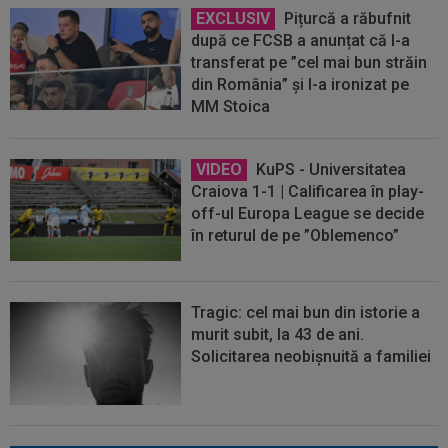
EXCLUSIV
Pițurcă a răbufnit
după ce FCSB a anunțat că l-a
transferat pe ”cel mai bun străin
din România” și l-a ironizat pe
MM Stoica
VIDEO
KuPS - Universitatea
Craiova 1-1 | Calificarea în play-
off-ul Europa League se decide
în returul de pe ”Oblemenco”
Tragic: cel mai bun din istorie a
murit subit, la 43 de ani.
Solicitarea neobișnuită a familiei