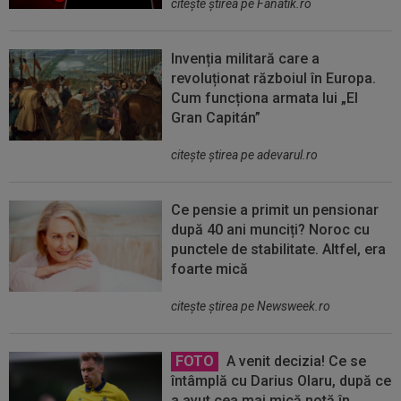
citeşte ştirea pe Fanatik.ro
Invenția militară care a
revoluționat războiul în Europa.
Cum funcționa armata lui „El
Gran Capitán”
citeşte ştirea pe adevarul.ro
Ce pensie a primit un pensionar
după 40 ani munciți? Noroc cu
punctele de stabilitate. Altfel, era
foarte mică
citeşte ştirea pe Newsweek.ro
FOTO
A venit decizia! Ce se
întâmplă cu Darius Olaru, după ce
a avut cea mai mică notă în