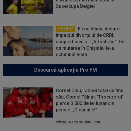
Supercupa Belgiei
PROFM
Elena Vîșcu, despre
impactul divorțului de CRBL
asupra fiicei lor: „A fost rău”. De
ce mutarea în Chișinău le-a
schimbat viața
Descarcă aplicația Pro FM
Cornel Dinu, război total cu finul
său, Cornel Țălnar. "Procurorul"
pierde 3.500 de lei lunar din
pensie: „O canalie!”
citeşte ştirea pe ziare.com