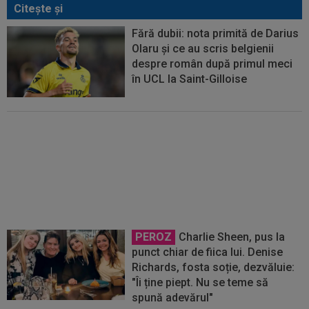
Citeşte şi
Fără dubii: nota primită de Darius
Olaru și ce au scris belgienii
despre român după primul meci
în UCL la Saint-Gilloise
FOTO
Union Saint-Gilloise -
Bodo/Glimt 3-3, în turul 3 UCL.
Darius Olaru a fost titular! Istvan
Kovacs așteaptă returul
PEROZ
Charlie Sheen, pus la
punct chiar de fiica lui. Denise
Richards, fosta soție, dezvăluie:
"Îi ține piept. Nu se teme să
spună adevărul"