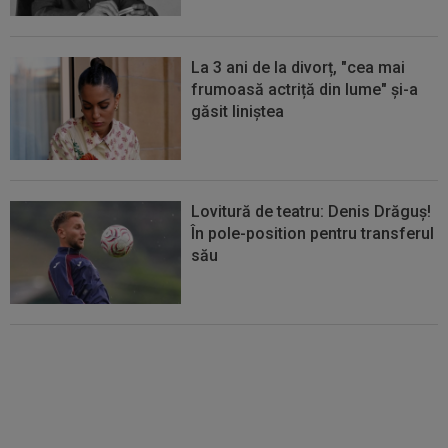
La 3 ani de la divorț, "cea mai
frumoasă actriță din lume" și-a
găsit liniștea
Lovitură de teatru: Denis Drăguș!
În pole-position pentru transferul
său
Micael Leandro a murit, după ce
a fost împușcat în timpul
meciului