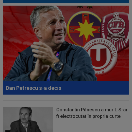
20:00
EXCLUSIV
Pițurcă a răbufnit după ce FCSB a
anunțat că l-a transferat pe ”cel mai bun...
19:59
LIVE VIDEO&TEXT
CFR Cluj - Tromso 0-3,
DGS 2 | Dahlqvist a majorat diferența! Dezastru în Gruia
19:55
VIDEO
Momente de panică la KuPS -
Univeristatea Craiova! Ambulanța a intrat pe teren...
19:27
EXCLUSIV
Adrian Cristea a vorbit despre
problemele lui Cătălin Cîrjan: "Are de suferit"
19:19
Tragic: cel mai bun din istorie a murit subit, la
43 de ani. Solicitarea...
Dan Petrescu s-a decis
Constantin Pănescu a murit. S-ar
fi electrocutat în propria curte