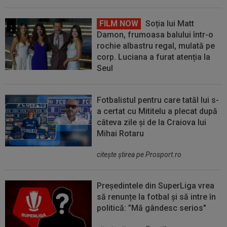
FILM NOW
Soția lui Matt
Damon, frumoasa balului într-o
rochie albastru regal, mulată pe
corp. Luciana a furat atenția la
Seul
Fotbalistul pentru care tatăl lui s-
a certat cu Mititelu a plecat după
câteva zile și de la Craiova lui
Mihai Rotaru
citeşte ştirea pe Prosport.ro
Președintele din SuperLiga vrea
să renunțe la fotbal și să intre în
politică: ”Mă gândesc serios"