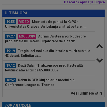
Descarcă aplicația Digi24
19:59
LIVE VIDEO&TEXT
CFR Cluj - Tromso 0-3,
DGS 2 | Dahlqvist a majorat diferența! Dezastru în Gruia
ULTIMA ORĂ
19:55
VIDEO
Momente de panică la KuPS -
Univeristatea Craiova! Ambulanța a intrat pe teren...
19:27
EXCLUSIV
Adrian Cristea a vorbit despre
problemele lui Cătălin Cîrjan: "Are de suferit"
19:19
Tragic: cel mai bun din istorie a murit subit, la
43 de ani. Solicitarea...
19:12
După Salah, Trabzonspor pregătește altă
lovitură: atacantul de 85.000.000€
18:52
Debut la CFR Cluj chiar în meciul din
Conference League cu Tromso
Vezi ultimele ştiri
18:50
EXCLUSIV
Gigi Becali nu mai stă la discuții
cu Florin Tănase și a făcut anunțul în...
TOP ARTICOLE