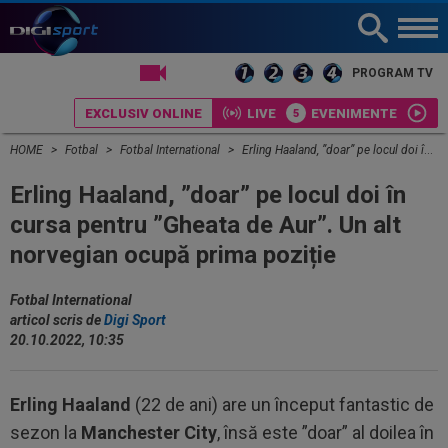
LIVE TV
PROGRAM TV
EXCLUSIV ONLINE
LIVE
EVENIMENTE
HOME
Fotbal
Fotbal International
Erling Haaland, ”doar” pe locul doi în cursa pentru ”Gheata de Aur”. Un alt norvegian ocupă prima poziție
Erling Haaland, ”doar” pe locul doi în
cursa pentru ”Gheata de Aur”. Un alt
norvegian ocupă prima poziție
Fotbal International
articol scris de
Digi Sport
20.10.2022, 10:35
Erling Haaland
(22 de ani) are un început fantastic de
sezon la
Manchester City
, însă este ”doar” al doilea în