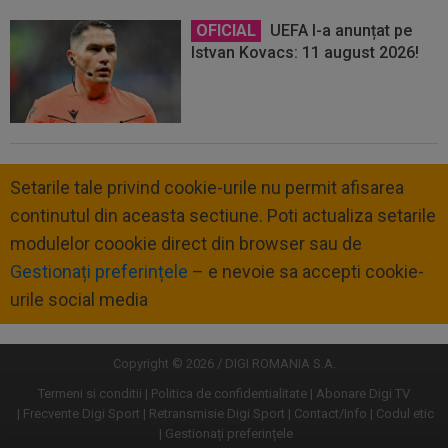
OFICIAL
UEFA l-a anunțat pe
Istvan Kovacs: 11 august 2026!
Setarile tale privind cookie-urile nu permit afisarea
continutul din aceasta sectiune. Poti actualiza setarile
modulelor coookie direct din browser sau de
Gestionați preferințele
– e nevoie sa accepti cookie-
urile social media
Copyright © 2026 / DIGI ROMANIA S.A.
Termeni si conditii
Politica de confidentialitate
Abonare Digi TV
Frecvente Digi Sport
Retransmisie Digi Sport
Contact/Info
Codul etic
Gestionați preferințele