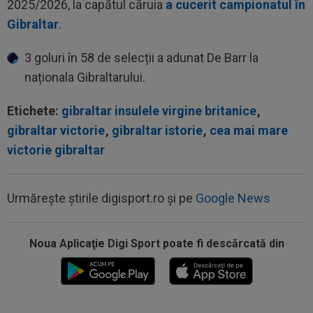
2025/2026, la capătul căruia
a cucerit campionatul în
Gibraltar
.
3 goluri în 58 de selecții a adunat De Barr la
naționala Gibraltarului.
Etichete:
gibraltar insulele virgine britanice
,
gibraltar victorie
,
gibraltar istorie
,
cea mai mare
victorie gibraltar
Urmărește știrile digisport.ro și pe
Google News
Noua Aplicaţie Digi Sport poate fi descărcată din
12:15
Mircea Rednic, anunț despre revenirea în
antrenorat! + Ce a spus despre FCSB...
12:12
EXCLUSIV
”Ce fotbaliști din SuperLigă îți
aduc aminte de Adrian Cristea?” ”Prințul” a...