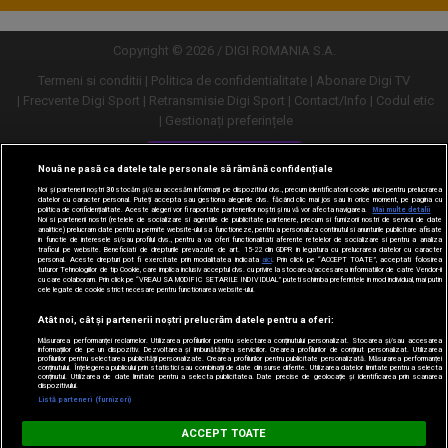
Copyright © 2026 / DIGI ROMANIA S.A.
Termeni si conditii
Politica de confidentialitate
Abonare Digi TV
Frecvente Digi Sport
Retransmisie Digi Sport
Contact/Info
Codul etic
Gestionați preferințele
Versiune desktop
Nouă ne pasă ca datele tale personale să rămână confidențiale
Noi și partenerii noștri
30
stocăm și/sau accesăm informații pe dispozitivul dvs., precum identificatorii cookie unici pentru prelucrarea
datelor cu caracter personal. Puteți accepta sau gestiona alegerile dvs. făcând clic mai jos sau în orice moment, pe pagina cu
politica de confidențialitate. Aceste alegeri vor fi raportate partenerilor noștri și nu vă vor afecta navigarea.
Mai multe detalii
Noi si partenerii nostri (retelele de socializare si agentiile de publicitate partenere, precum si furnizorii nostri de servicii de date
analitice) prelucram date pentru a permite website-ului sa functioneze, pentru a personaliza continutul si anunturile publicitare afisate
in functie de interesele si/sau profilul dvs., pentru a va oferi functionalitati aferente retelelor de socializare si pentru a analiza
traficul pe website. Beneficiati de drepturile prevazute de art. 15-22 din GDPR in legatura cu prelucrarea datelor cu caracter
personal. Aceste drepturi pot fi exercitate prin modalitatea indicata
aici
. Prin click pe “ACCEPT TOATE”, acceptati folosirea
tuturor Tehnologiilor de tip Cookie, care implica inclusiv acceptul dvs. cu privire la stocarea/accesarea informatiilor de catre Vendor-ii
cu care colaboram. Prin click pe “VREAU SA MODIFIC SETARILE INDIVIDUAL” puteti schimba preferintele in mod individual, mai putin
cele legate de cookie strict necesare pentru functionarea website-ului.
Atât noi, cât și partenerii noștri prelucrăm datele pentru a oferi:
Măsurarea performanței reclamelor. Utilizarea profilurilor pentru selectarea conținutului personalizat. Stocarea și/sau accesarea
informațiilor de pe un dispozitiv. Dezvoltarea și îmbunătățirea serviciilor. Crearea profilurilor de conținut personalizat. Utilizarea
profilurilor pentru selectarea publicității personalizate. Crearea profilurilor pentru publicitate personalizată. Măsurarea performanței
conținutului. Înțelegerea publicului prin statistici sau combinații de date din surse diferite. Utilizarea datelor limitate pentru a selecta
conținutul. Utilizarea de date limitate pentru a selecta publicitatea. Date precise de geolocație și identificarea prin scanarea
dispozitivului.
URMĂREȘTE-NE ȘI PE:
Listă parteneri (furnizori)
Digi Sport
ACCEPT TOATE
DESCARCĂ
m.digisport.ro