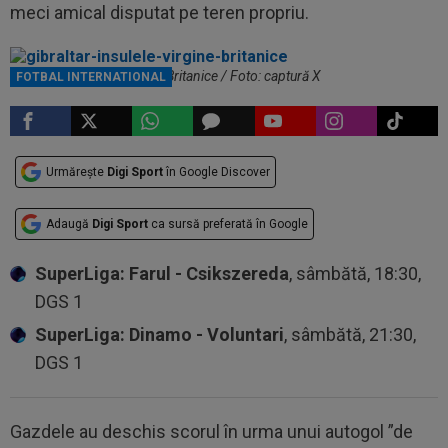
meci amical disputat pe teren propriu.
Gibraltar - Insulele Virgine Britanice / Foto: captură X
FOTBAL INTERNATIONAL
Urmărește
Digi Sport
în Google Discover
Adaugă
Digi Sport
ca sursă preferată în Google
SuperLiga: Farul - Csikszereda
, sâmbătă, 18:30,
DGS 1
SuperLiga: Dinamo - Voluntari
, sâmbătă, 21:30,
DGS 1
Gazdele au deschis scorul în urma unui autogol ”de