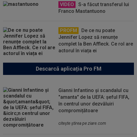
VIDEO
S-a făcut transferul lui
Franco Mastantuono
PROFM
De ce nu poate
Jennifer Lopez să renunțe
complet la Ben Affleck. Ce rol are
actorul în viața ei
Descarcă aplicația Pro FM
Gianni Infantino și scandalul cu
"amanta" de la UEFA: șeful FIFA,
în centrul unor dezvăluiri
compromițătoare
citeşte ştirea pe ziare.com