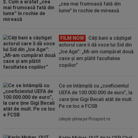
„cea mai frumoasă fată din
lume” în rochie de mireasă
FILM NOW
Câți bani a câștigat
actorul care îi dă voce lui Sid din
„Ice Age”: „Mi-am cumpărat două
case și am plătit facultatea
copiilor”
Ce se întâmplă cu „coeficientul
UEFA de 100.000.000 de euro”, la
care ține Gigi Becali atât de mult.
Pe ce loc e FCSB
citeşte ştirea pe Prosport.ro
Karlo Muhar, OUT de la CFR Cluj!