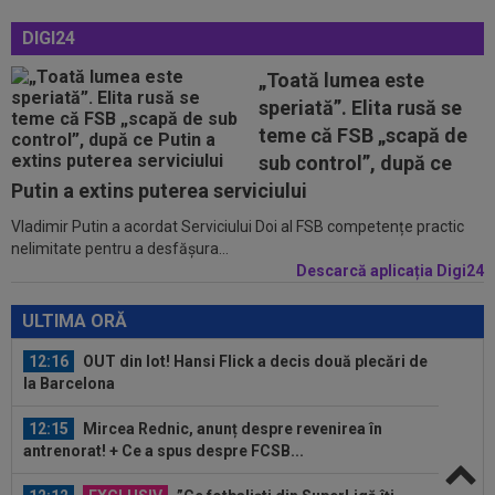
11:50
Gata! Dorit în Turcia, Hakan Calhanoglu a făcut
DIGI24
anunțul
„Toată lumea este
11:48
Universitatea Craiova - FC Argeș, LIVE VIDEO,
speriată”. Elita rusă se
duminică, 21:30, DGS 1. Un...
teme că FSB „scapă de
11:42
VIDEO
Răspunsul lui Dan Petrescu pentru
sub control”, după ce
MM Stoica și Gigi Becali, care îl vor la FCSB
Putin a extins puterea serviciului
Vladimir Putin a acordat Serviciului Doi al FSB competențe practic
12:36
EXCLUSIV
După mai bine de 25 de ani de
nelimitate pentru a desfășura...
fotbal, Gigi Becali și-a dat seama ce trebuie să...
Descarcă aplicația Digi24
12:24
FOTO
AUR și BRONZ pentru România la
Campionatele Mondiale de Canotaj U19: patru...
ULTIMA ORĂ
12:16
OUT din lot! Hansi Flick a decis două plecări de
la Barcelona
12:15
Mircea Rednic, anunț despre revenirea în
antrenorat! + Ce a spus despre FCSB...