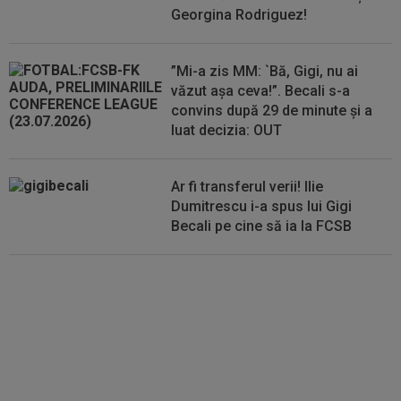
antrenorat! + Ce a spus despre FCSB...
Georgina Rodriguez!
12:12
EXCLUSIV
”Ce fotbaliști din SuperLigă îți
aduc aminte de Adrian Cristea?” ”Prințul” a...
”Mi-a zis MM: `Bă, Gigi, nu ai
văzut așa ceva!”. Becali s-a
convins după 29 de minute și a
luat decizia: OUT
Ar fi transferul verii! Ilie
Dumitrescu i-a spus lui Gigi
Becali pe cine să ia la FCSB
Din Tulcea, 5.000 de oamenii au
lăsat Europa cu ”gura căscată”:
”Am uimit lumea!”. România U18,
VICTORIE uriașă