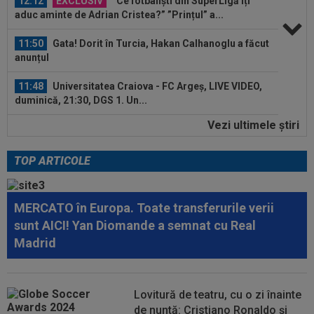
12:12
EXCLUSIV
”Ce fotbaliști din SuperLigă îți
aduc aminte de Adrian Cristea?” ”Prințul” a...
11:50
Gata! Dorit în Turcia, Hakan Calhanoglu a făcut
anunțul
11:48
Universitatea Craiova - FC Argeș, LIVE VIDEO,
duminică, 21:30, DGS 1. Un...
Vezi ultimele ştiri
11:42
VIDEO
Răspunsul lui Dan Petrescu pentru
MM Stoica și Gigi Becali, care îl vor la FCSB
TOP ARTICOLE
12:36
EXCLUSIV
După mai bine de 25 de ani de
fotbal, Gigi Becali și-a dat seama ce trebuie să...
MERCATO în Europa. Toate transferurile verii
12:24
FOTO
AUR și BRONZ pentru România la
sunt AICI! Yan Diomande a semnat cu Real
Campionatele Mondiale de Canotaj U19: patru...
Madrid
12:16
OUT din lot! Hansi Flick a decis două plecări de
la Barcelona
Lovitură de teatru, cu o zi înainte
12:15
Mircea Rednic, anunț despre revenirea în
de nuntă: Cristiano Ronaldo și