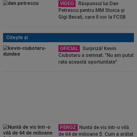
VIDEO
Răspunsul lui Dan
Petrescu pentru MM Stoica și
Gigi Becali, care îl vor la FCSB
Citeşte şi
OFICIAL
Surpriză! Kevin
Ciubotaru a semnat: ”Nu am putut
rata această oportunitate”
VIDEO
Ce remontada! În
minutul 80, erau conduși cu 1-3,
însă finalul a fost ”nebun”: o
rezervă a marcat în minutele
90+9 și 90+12!
PEROZ
Nuntă de vis într-o vilă
de 64 de milioane $. Cum a arătat