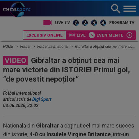
PROGRAM TV
EXCLUSIV ONLINE
LIVE
EVENIMENTE
HOME
Fotbal
Fotbal International
Gibraltar a obținut cea mai mare victorie din ISTORIE! Primul gol, ”de povestit nepoților”
VIDEO
Gibraltar a obținut cea mai
mare victorie din ISTORIE! Primul gol,
”de povestit nepoților”
Fotbal International
articol scris de
Digi Sport
03.06.2026, 22:02
Naționala din
Gibraltar
a obținut cel mai mare succes
din istorie,
4-0 cu Insulele Virgine Britanice
, într-un