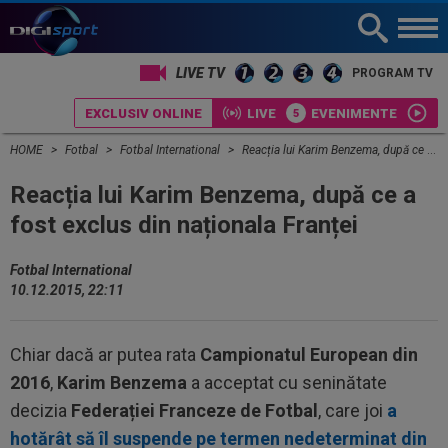
LIVE TV
PROGRAM TV
EXCLUSIV ONLINE
LIVE
EVENIMENTE
HOME
Fotbal
Fotbal International
Reacția lui Karim Benzema, după ce a fost exclus din naționala Franței
Reacția lui Karim Benzema, după ce a
fost exclus din naționala Franței
Fotbal International
10.12.2015, 22:11
Chiar dacă ar putea rata
Campionatul European din
2016
,
Karim Benzema
a acceptat cu seninătate
decizia
Federației Franceze de Fotbal
, care joi
a
hotărât să îl suspende pe termen nedeterminat din