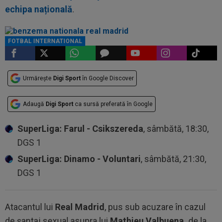
echipa națională
.
FOTBAL INTERNATIONAL
Urmărește
Digi Sport
în Google Discover
Adaugă
Digi Sport
ca sursă preferată în Google
SuperLiga: Farul - Csikszereda
, sâmbătă, 18:30,
DGS 1
SuperLiga: Dinamo - Voluntari
, sâmbătă, 21:30,
DGS 1
Atacantul lui
Real Madrid
, pus sub acuzare în cazul
de șantaj sexual asupra lui
Mathieu Valbuena,
de la