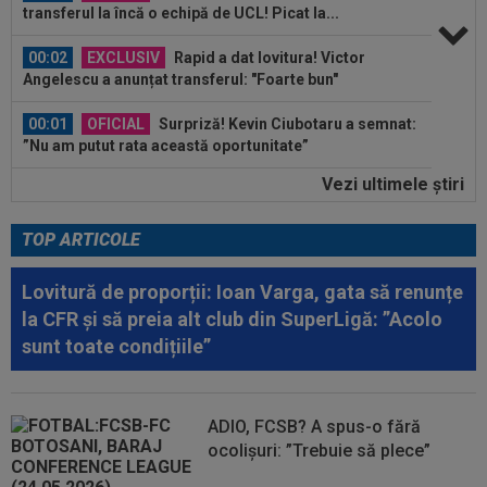
transferul la încă o echipă de UCL! Picat la...
00:02
EXCLUSIV
Rapid a dat lovitura! Victor
Angelescu a anunțat transferul: "Foarte bun"
00:01
OFICIAL
Surpriză! Kevin Ciubotaru a semnat:
”Nu am putut rata această oportunitate”
Vezi ultimele ştiri
00:00
Rușii îl provoacă pe David Popovici înaintea
Europenelor: ”Va pierde aurul!”...
TOP ARTICOLE
00:46
VIDEO
Daniel Pancu a ”explodat”, după UTA -
Rapid: ”Mamă, aoleu! Puțin respect nu...
Lovitură de proporții: Ioan Varga, gata să renunțe
la CFR și să preia alt club din SuperLigă: ”Acolo
00:41
EXCLUSIV
Atacant pentru FCSB! A făcut
sunt toate condițiile”
anunțul ÎN DIRECT: ”Îi dau eu lui Gigi unul bun”
00:34
EXCLUSIV
2 la 1: au dat verdictul la cea mai
controversată fază din UTA - Rapid...
ADIO, FCSB? A spus-o fără
ocolișuri: ”Trebuie să plece”
00:27
EXCLUSIV
Radu Naum, reacția serii după ce
Marius Șumudică a început negocierile cu CFR...