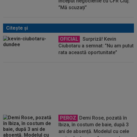
început negocierile cu CFR Cluj:
”Mă scuzați”
Citeşte şi
OFICIAL
Surpriză! Kevin
Ciubotaru a semnat: ”Nu am putut
rata această oportunitate”
VIDEO
Ce remontada! În
minutul 80, erau conduși cu 1-3,
însă finalul a fost ”nebun”: o
rezervă a marcat în minutele
90+9 și 90+12!
PEROZ
Demi Rose, pozată în
Ibiza, în costum de baie, după 3
ani de absență. Modelul cu cele