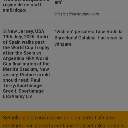
am”
citeşte ştirea pe ziare.com
”Victima” pe care o face Rodri la
Barcelona! Catalanii l-au scos la
vânzare
Setarile tale privind cookie-urile nu permit afisarea
continutul din aceasta sectiune. Poti actualiza setarile