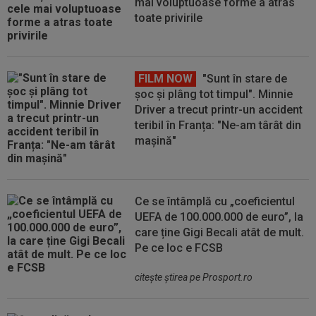
mai voluptuoase forme a atras
toate privirile
FILM NOW
"Sunt în stare de
șoc și plâng tot timpul". Minnie
Driver a trecut printr-un accident
teribil în Franța: "Ne-am târât din
mașină"
Ce se întâmplă cu „coeficientul
UEFA de 100.000.000 de euro”, la
care ține Gigi Becali atât de mult.
Pe ce loc e FCSB
citeşte ştirea pe Prosport.ro