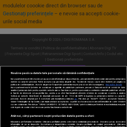
modulelor coookie direct din browser sau de
Gestionați preferințele
– e nevoie sa accepti cookie-
urile social media
Copyright © 2026 / DIGI ROMANIA S.A.
Termeni si conditii
Politica de confidentialitate
Abonare Digi TV
Frecvente Digi Sport
Retransmisie Digi Sport
Contact/Info
Codul etic
Gestionați preferințele
Versiune desktop
Nouă ne pasă ca datele tale personale să rămână confidențiale
Noi și partenerii noștri
30
stocăm și/sau accesăm informații pe dispozitivul dvs., precum identificatorii cookie unici pentru prelucrarea
datelor cu caracter personal. Puteți accepta sau gestiona alegerile dvs. făcând clic mai jos sau în orice moment, pe pagina cu
politica de confidențialitate. Aceste alegeri vor fi raportate partenerilor noștri și nu vă vor afecta navigarea.
Mai multe detalii
Noi si partenerii nostri (retelele de socializare si agentiile de publicitate partenere, precum si furnizorii nostri de servicii de date
analitice) prelucram date pentru a permite website-ului sa functioneze, pentru a personaliza continutul si anunturile publicitare afisate
in functie de interesele si/sau profilul dvs., pentru a va oferi functionalitati aferente retelelor de socializare si pentru a analiza
traficul pe website. Beneficiati de drepturile prevazute de art. 15-22 din GDPR in legatura cu prelucrarea datelor cu caracter
personal. Aceste drepturi pot fi exercitate prin modalitatea indicata
aici
. Prin click pe “ACCEPT TOATE”, acceptati folosirea
tuturor Tehnologiilor de tip Cookie, care implica inclusiv acceptul dvs. cu privire la stocarea/accesarea informatiilor de catre Vendor-ii
cu care colaboram. Prin click pe “VREAU SA MODIFIC SETARILE INDIVIDUAL” puteti schimba preferintele in mod individual, mai putin
cele legate de cookie strict necesare pentru functionarea website-ului.
Atât noi, cât și partenerii noștri prelucrăm datele pentru a oferi:
Măsurarea performanței reclamelor. Utilizarea profilurilor pentru selectarea conținutului personalizat. Stocarea și/sau accesarea
informațiilor de pe un dispozitiv. Dezvoltarea și îmbunătățirea serviciilor. Crearea profilurilor de conținut personalizat. Utilizarea
profilurilor pentru selectarea publicității personalizate. Crearea profilurilor pentru publicitate personalizată. Măsurarea performanței