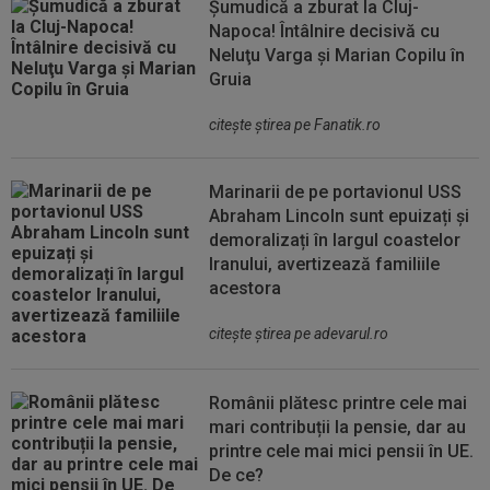
Șumudică a zburat la Cluj-
Napoca! Întâlnire decisivă cu
Neluţu Varga şi Marian Copilu în
Gruia
citeşte ştirea pe Fanatik.ro
Marinarii de pe portavionul USS
Abraham Lincoln sunt epuizați și
demoralizați în largul coastelor
Iranului, avertizează familiile
acestora
citeşte ştirea pe adevarul.ro
Românii plătesc printre cele mai
mari contribuții la pensie, dar au
printre cele mai mici pensii în UE.
De ce?