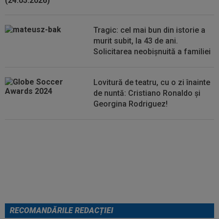
00:14
OFICIAL
Dezastru: după Barcelona, a ratat
transferul la încă o echipă de UCL! Picat la...
Tragic: cel mai bun din istorie a
murit subit, la 43 de ani.
Solicitarea neobișnuită a familiei
Lovitură de teatru, cu o zi înainte
de nuntă: Cristiano Ronaldo și
Georgina Rodriguez!
Au plusat! Între Real Madrid și
Arsenal, Vinicius Junior a ales și
semnează contractul carierei
RECOMANDĂRILE REDACȚIEI