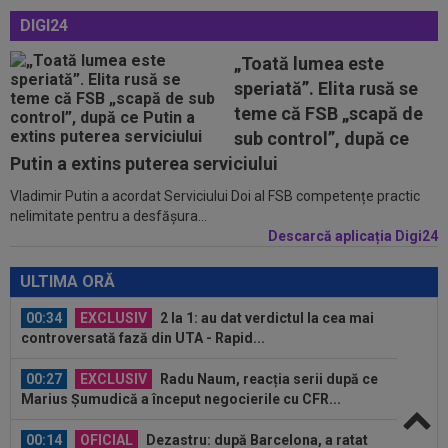
00:02
EXCLUSIV
Rapid a dat lovitura! Victor
DIGI24
Angelescu a anunțat transferul: "Foarte bun"
„Toată lumea este
00:01
OFICIAL
Surpriză! Kevin Ciubotaru a semnat:
speriată”. Elita rusă se
”Nu am putut rata această oportunitate”
teme că FSB „scapă de
00:00
Rușii îl provoacă pe David Popovici înaintea
sub control”, după ce
Europenelor: ”Va pierde aurul!”...
Putin a extins puterea serviciului
Vladimir Putin a acordat Serviciului Doi al FSB competențe practic
00:46
VIDEO
Daniel Pancu a ”explodat”, după UTA -
nelimitate pentru a desfășura...
Rapid: ”Mamă, aoleu! Puțin respect nu...
Descarcă aplicația Digi24
00:41
EXCLUSIV
Atacant pentru FCSB! A făcut
anunțul ÎN DIRECT: ”Îi dau eu lui Gigi unul bun”
ULTIMA ORĂ
00:34
EXCLUSIV
2 la 1: au dat verdictul la cea mai
controversată fază din UTA - Rapid...
00:27
EXCLUSIV
Radu Naum, reacția serii după ce
Marius Șumudică a început negocierile cu CFR...
00:14
OFICIAL
Dezastru: după Barcelona, a ratat