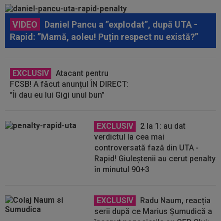
VIDEO
Daniel Pancu a ”explodat”, după UTA -
Rapid: ”Mamă, aoleu! Puțin respect nu există?”
EXCLUSIV
Atacant pentru
FCSB! A făcut anunțul ÎN DIRECT:
”Îi dau eu lui Gigi unul bun”
EXCLUSIV
2 la 1: au dat
verdictul la cea mai
controversată fază din UTA -
Rapid! Giuleștenii au cerut penalty
în minutul 90+3
EXCLUSIV
Radu Naum, reacția
serii după ce Marius Șumudică a