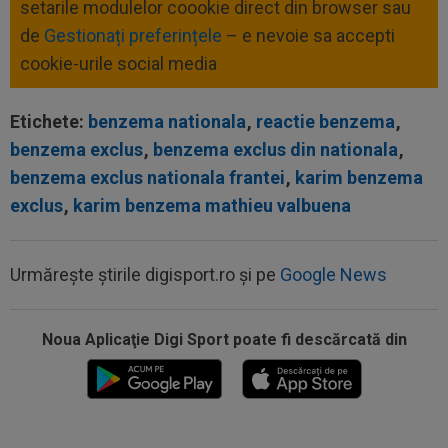
setarile modulelor coookie direct din browser sau
de
Gestionați preferințele
– e nevoie sa accepti
cookie-urile social media
Etichete:
benzema nationala
,
reactie benzema
,
benzema exclus
,
benzema exclus din nationala
,
benzema exclus nationala frantei
,
karim benzema
exclus
,
karim benzema mathieu valbuena
Urmărește știrile digisport.ro și pe
Google News
Noua Aplicaţie Digi Sport poate fi descărcată din
00:27
EXCLUSIV
Radu Naum, reacția serii după ce
Marius Șumudică a început negocierile cu CFR...
00:14
OFICIAL
Dezastru: după Barcelona, a ratat
transferul la încă o echipă de UCL! Picat la...