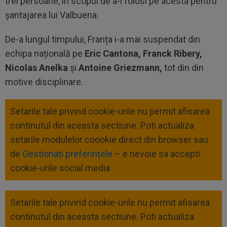
trei persoane, în scopul de a-l folosi pe acesta pentru
şantajarea lui Valbuena.
De-a lungul timpului, Franța i-a mai suspendat din
echipa națională pe
Eric Cantona, Franck Ribery,
Nicolas Anelka
și
Antoine Griezmann,
tot din din
motive disciplinare.
Setarile tale privind cookie-urile nu permit afisarea
continutul din aceasta sectiune. Poti actualiza
setarile modulelor coookie direct din browser sau
de
Gestionați preferințele
– e nevoie sa accepti
cookie-urile social media
Setarile tale privind cookie-urile nu permit afisarea
continutul din aceasta sectiune. Poti actualiza