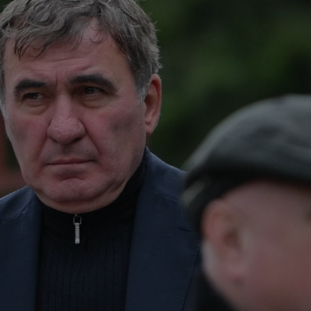
09
la 
în..
09
și 
09
des