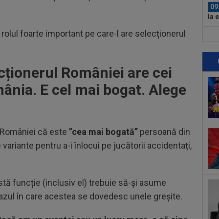
09
la 
în..
 rolul foarte important pe care-l are selecționerul
09
și 
09
ecționerul României are cei
des
ânia. E cel mai bogat. Alege
09
Cri
a a
08
l României că este
”cea mai bogată”
persoană din
jos
 variante pentru a-i înlocui pe jucătorii accidentați,
văz
09
Jun
tă funcție (inclusiv el) trebuie să-și asume
09
n cazul în care acestea se dovedesc unele greșite.
nem
09