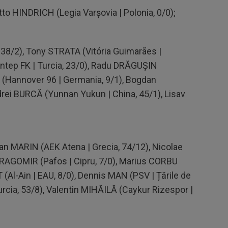
Otto HINDRICH (Legia Varșovia | Polonia, 0/0);
 38/2), Tony STRATA (Vitória Guimarães |
antep FK | Turcia, 23/0), Radu DRĂGUȘIN
ȚĂ (Hannover 96 | Germania, 9/1), Bogdan
rei BURCĂ (Yunnan Yukun | China, 45/1), Lisav
van MARIN (AEK Atena | Grecia, 74/12), Nicolae
 DRAGOMIR (Pafos | Cipru, 7/0), Marius CORBU
T (Al-Ain | EAU, 8/0), Dennis MAN (PSV | Țările de
urcia, 53/8), Valentin MIHĂILĂ (Caykur Rizespor |