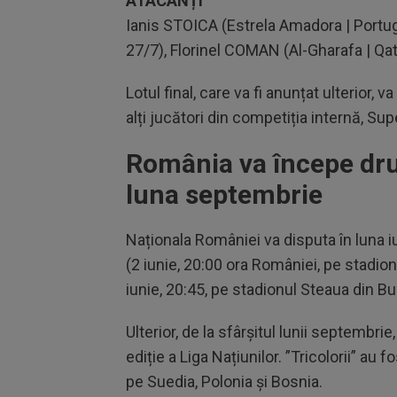
ATACANȚI
Ianis STOICA (Estrela Amadora | Portug
27/7), Florinel COMAN (Al-Gharafa | Qa
Lotul final, care va fi anunțat ulterior, v
alți jucători din competiția internă, Su
România va începe drum
luna septembrie
Naționala României va disputa în luna i
(2 iunie, 20:00 ora României, pe stadionu
iunie, 20:45, pe stadionul Steaua din Bu
Ulterior, de la sfârșitul lunii septembr
ediție a Liga Națiunilor. ”Tricolorii” au f
pe Suedia, Polonia și Bosnia.