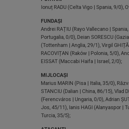
Ionuț RADU (Celta Vigo | Spania, 9/0), 
FUNDAȘI
Andrei RAȚIU (Rayo Vallecano | Spania,
Portugalia, 0/0), Deian SORESCU (Gazi
(Tottenham | Anglia, 29/1), Virgil GHI
RACOVIȚAN (Raków | Polonia, 5/0), And
EISSAT (Maccabi Haifa | Israel, 2/0);
MIJLOCAȘI
Marius MARIN (Pisa | Italia, 35/0), Răz
STANCIU (Dalian | China, 86/15), Vlad
(Ferencváros | Ungaria, 0/0), Adrian ȘU
Jos, 45/11), Ianis HAGI (Alanyaspor | T
Turcia, 35/5);