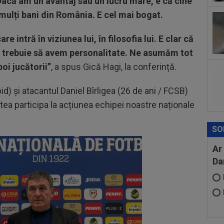
Dacă am un avantaj sau un lucru mare, e că cine
mil
mulți bani din România. E cel mai bogat.
09
făc
re intră în viziunea lui, în filosofia lui. E clar că
abo
re, trebuie să avem personalitate. Ne asumăm tot
09
poi jucătorii”
, a spus Gică Hagi, la conferință.
Ioa
anul
id) și atacantul Daniel Bîrligea (26 de ani / FCSB)
tea participa la acțiunea echipei noastre naționale
SO
Ar
Da