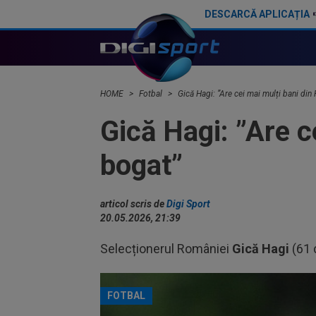
DESCARCĂ APLICAȚIA
Gică Hagi a reacționat, după ce marele Franco Baresi a murit
HOME
Fotbal
Gică Hagi: ”Are cei mai mulți bani din
Gică Hagi: ”Are c
bogat”
articol scris de
Digi Sport
20.05.2026, 21:39
Selecționerul României
Gică Hagi
(61 
FOTBAL