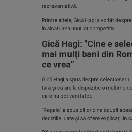
reprezentativă.
Printre altele, Gică Hagi a vorbit despre
în alcătuirea unui lot competitiv.
Gică Hagi: ”Cine e sel
mai mulți bani din Rom
ce vrea”
Gică Hagi a spus despre selecționeru
țară și că are la dispoziție o mulțime de
care nu pot veni la lot.
”Regele” a spus că oricine ocupă aceas
deciziile luate și să ofere explicații î