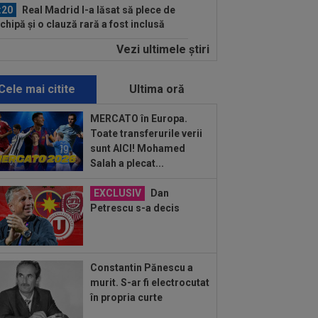
:20
Real Madrid l-a lăsat să plece de
echipă și o clauză rară a fost inclusă
.
Vezi ultimele ştiri
:16
40.000.000€ pentru transfer! Inter
Cristi Chivu s-au pus de acord
Cele mai citite
Ultima oră
:16
Prins în fapt! Oamenii legii au
chis portbagajul unui taximetrist din...
MERCATO în Europa.
Toate transferurile verii
:04
VIDEO EXCLUSIV
Adrian
sunt AICI! Mohamed
stea, la Interviurile Digi Sport. ”Borcea
Salah a plecat...
vut succes mai mare la...
:55
Luis Figo, dezlănțuit: "Cel mai
EXCLUSIV
Dan
nic, viclean și parșiv pe care l-am
Petrescu s-a decis
ut...
:53
A venit anunțul cel mare: Vinicius
ior a spus "DA" și semnează!
Constantin Pănescu a
:45
Mirel Rădoi și-a spus
murit. S-ar fi electrocutat
ulțumirea de la Gaziantep
în propria curte
:38
Gigi Becali a lansat oferta: ”1,5