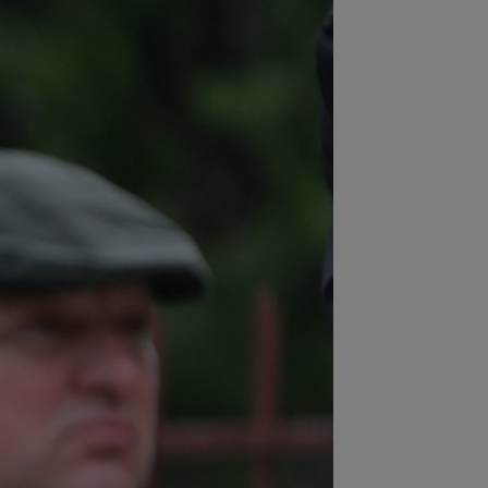
:20
Real Madrid l-a lăsat să plece de
echipă și o clauză rară a fost inclusă
.
:16
40.000.000€ pentru transfer! Inter
Cristi Chivu s-au pus de acord
:16
Prins în fapt! Oamenii legii au
chis portbagajul unui taximetrist din...