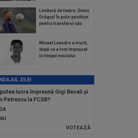
ioane de euro”
Lovitură de teatru: Denis
:36
Atenție, Craiova! Finlandezii și-au
Drăguș! În pole-position
ut temele și au descifrat cum vor
pentru transferul său
rda...
:27
EXCLUSIV
Surpriză la CFR Cluj!
n Varga: ”Acum ajut clubul, dar de la
Micael Leandro a murit,
 nu știu...
după ce a fost împușcat
în timpul meciului
NDAJUL ZILEI
 putea lucra împreună Gigi Becali și
n Petrescu la FCSB?
DA
NU