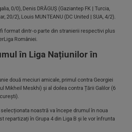
alia, 0/0), Denis DRĂGUȘ (Gaziantep FK | Turcia,
tar, 20/2), Louis MUNTEANU (DC United | SUA, 4/2).
a fi format dintr-o parte din stranierii respectivi plus
perLiga României.
ul în Liga Națiunilor în
unie două meciuri amicale, primul contra Georgiei
l Mikheil Meskhi) și al doilea contra Țării Galilor (6
curești).
ie, selecționata noastră va începe drumul în noua
ost repartizați în Grupa 4 din Liga B și le vor înfrunta