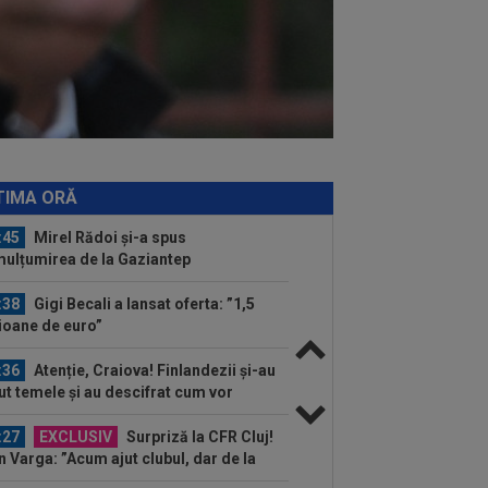
:04
VIDEO EXCLUSIV
Adrian
stea, la Interviurile Digi Sport. ”Borcea
vut succes mai mare la...
:55
Luis Figo, dezlănțuit: "Cel mai
nic, viclean și parșiv pe care l-am
ut...
:53
A venit anunțul cel mare: Vinicius
ior a spus "DA" și semnează!
TIMA ORĂ
:45
Mirel Rădoi și-a spus
ulțumirea de la Gaziantep
:38
Gigi Becali a lansat oferta: ”1,5
ioane de euro”
:36
Atenție, Craiova! Finlandezii și-au
ut temele și au descifrat cum vor
rda...
:27
EXCLUSIV
Surpriză la CFR Cluj!
n Varga: ”Acum ajut clubul, dar de la
 nu știu...