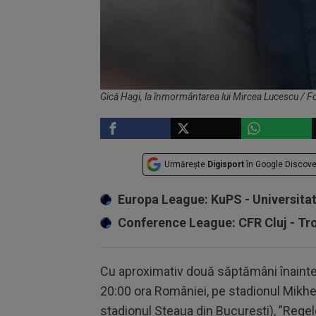
Gică Hagi, la înmormântarea lui Mircea Lucescu / F
Urmărește
Digisport
în Google Discove
Europa League: KuPS - Universita
Conference League: CFR Cluj - T
Cu aproximativ două săptămâni înaint
20:00 ora României, pe stadionul Mikheil 
stadionul Steaua din București), ”Regele