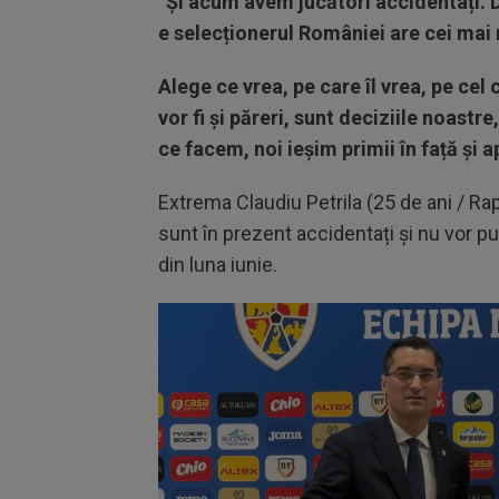
”Și acum avem jucători accidentați. 
e selecționerul României are cei mai 
Alege ce vrea, pe care îl vrea, pe cel ca
vor fi și păreri, sunt deciziile noast
ce facem, noi ieșim primii în față și a
Extrema Claudiu Petrila (25 de ani / Rap
sunt în prezent accidentați și nu vor pu
din luna iunie.