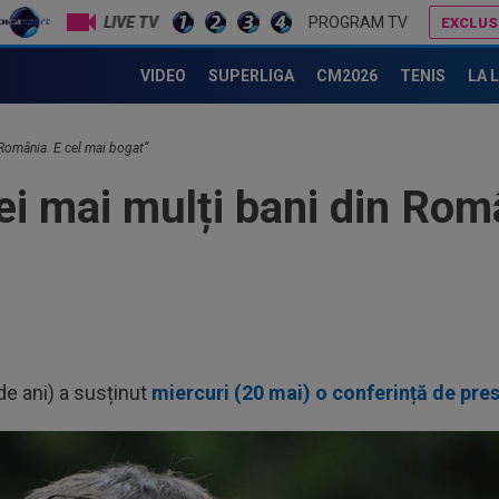
LIVE TV
PROGRAM TV
EXCLUS
Gică Craioveanu bagă mâna în foc: "Nicio echipă din România! Nici măcar FCSB"
Gigi Becali a lansat oferta: ”1,5
VIDEO
SUPERLIGA
CM2026
TENIS
LA 
 România. E cel mai bogat”
ei mai mulți bani din Rom
de ani) a susținut
miercuri (20 mai) o conferință de pre