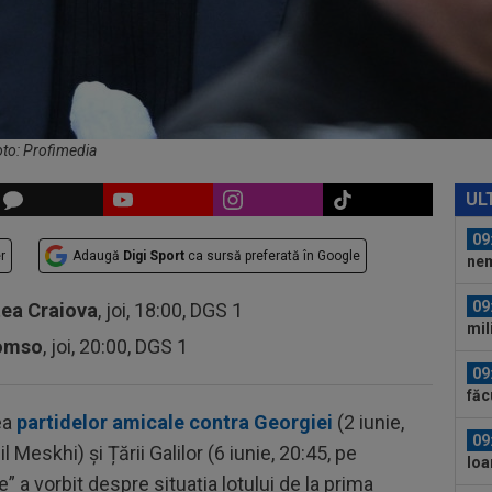
09
Cri
a a
08
jos
văz
oto: Profimedia
09
Jun
UL
09
r
Adaugă
Digi Sport
ca sursă preferată în Google
nem
09
tea Craiova
, joi, 18:00, DGS 1
mil
romso
, joi, 20:00, DGS 1
09
făc
abo
ea
partidelor amicale contra Georgiei
(2 iunie,
09
Meskhi) și Țării Galilor (6 iunie, 20:45, pe
Ioa
” a vorbit despre situația lotului de la prima
anul