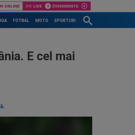
IV ONLINE
LIVE
EVENIMENTE
 milioane de euro”
LIGA
FOTBAL
MOTO
SPORTURI
ânia. E cel mai
să.